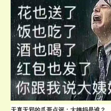
天真无邪的爪哥点评：大姨妈是谁？