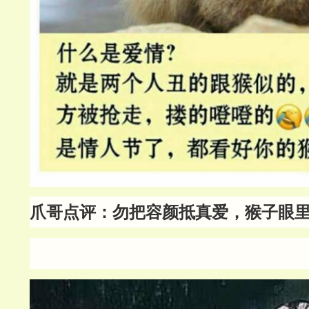
爪哥点评：勿把容颜抵真爱，猴子眼