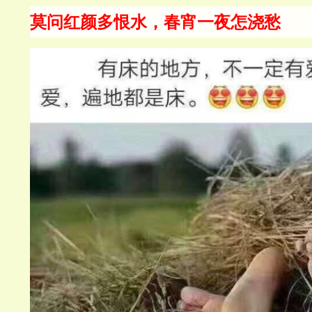
莫问红颜多恨水，春宵一夜怎浇
愁