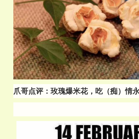
爪哥点评：玫瑰爆米花，吃（痴）情