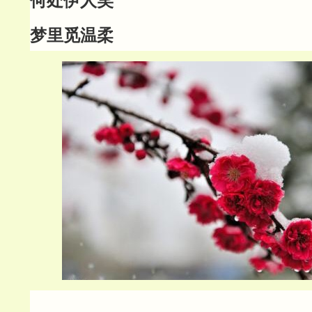
何处伊人笑
梦里觅温柔