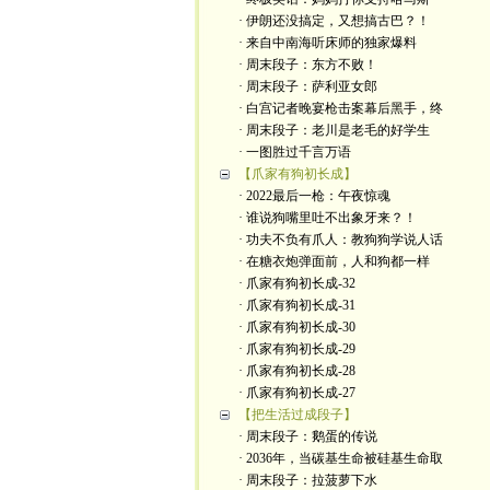
· 伊朗还没搞定，又想搞古巴？！
· 来自中南海听床师的独家爆料
· 周末段子：东方不败！
· 周末段子：萨利亚女郎
· 白宫记者晚宴枪击案幕后黑手，终
· 周末段子：老川是老毛的好学生
· 一图胜过千言万语
【爪家有狗初长成】
· 2022最后一枪：午夜惊魂
· 谁说狗嘴里吐不出象牙来？！
· 功夫不负有爪人：教狗狗学说人话
· 在糖衣炮弹面前，人和狗都一样
· 爪家有狗初长成-32
· 爪家有狗初长成-31
· 爪家有狗初长成-30
· 爪家有狗初长成-29
· 爪家有狗初长成-28
· 爪家有狗初长成-27
【把生活过成段子】
· 周末段子：鹅蛋的传说
· 2036年，当碳基生命被硅基生命取
· 周末段子：拉菠萝下水