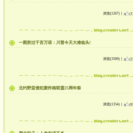
浏览(1267)
(1
一图胜过千言万语：川普今天大难临头!
浏览(3509)
(2
北约野蛮侵犯轰炸南联盟25周年祭
浏览(1354)
(9