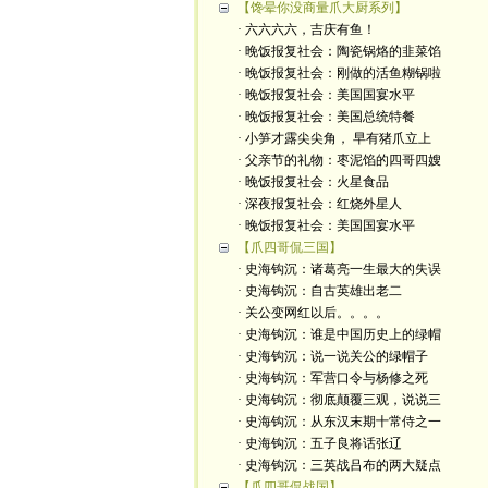
【馋晕你没商量爪大厨系列】
· 六六六六，吉庆有鱼！
· 晚饭报复社会：陶瓷锅烙的韭菜馅
· 晚饭报复社会：刚做的活鱼糊锅啦
· 晚饭报复社会：美国国宴水平
· 晚饭报复社会：美国总统特餐
· 小笋才露尖尖角， 早有猪爪立上
· 父亲节的礼物：枣泥馅的四哥四嫂
· 晚饭报复社会：火星食品
· 深夜报复社会：红烧外星人
· 晚饭报复社会：美国国宴水平
【爪四哥侃三国】
· 史海钩沉：诸葛亮一生最大的失误
· 史海钩沉：自古英雄出老二
· 关公变网红以后。。。。
· 史海钩沉：谁是中国历史上的绿帽
· 史海钩沉：说一说关公的绿帽子
· 史海钩沉：军营口令与杨修之死
· 史海钩沉：彻底颠覆三观，说说三
· 史海钩沉：从东汉末期十常侍之一
· 史海钩沉：五子良将话张辽
· 史海钩沉：三英战吕布的两大疑点
【爪四哥侃战国】