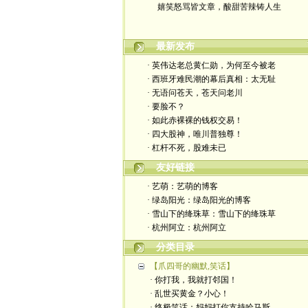
最新发布
· 英伟达老总黄仁勋，为何至今被老
· 西班牙难民潮的幕后真相：太无耻
· 无语问苍天，苍天问老川
· 要脸不？
· 如此赤裸裸的钱权交易！
· 四大股神，唯川普独尊！
· 杠杆不死，股难未已
友好链接
· 艺萌：艺萌的博客
· 绿岛阳光：绿岛阳光的博客
· 雪山下的绛珠草：雪山下的绛珠草
· 杭州阿立：杭州阿立
分类目录
【爪四哥的幽默,笑话】
· 你打我，我就打邻国！
· 乱世买黄金？小心！
· 终极笑话：妈妈打你支持哈马斯