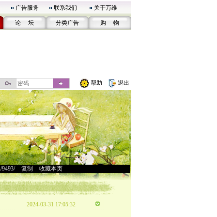
广告服务
联系我们
关于万维
论 坛
分类广告
购 物
帮助
退出
u/9493/
>
复制
>
收藏本页
2024-03-31 17:05:32