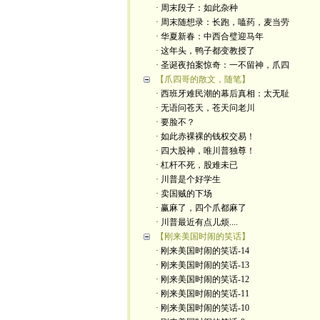
· 周末段子：如此杂种
· 周末随想录：长跑，嗑药，麦当劳
· 华夏新春：中西合璧迎马年
· 这年头，鸭子都变教授了
· 圣诞夜拍案惊奇：一不留神，爪四
【爪四哥的散文，随笔】
· 西班牙难民潮的幕后真相：太无耻
· 无语问苍天，苍天问老川
· 要脸不？
· 如此赤裸裸的钱权交易！
· 四大股神，唯川普独尊！
· 杠杆不死，股难未已
· 川普是个好学生
· 卖国贼的下场
· 赢麻了，四个爪都麻了
· 川普最近有点儿烦....
【刚来美国时闹的笑话】
· 刚来美国时闹的笑话-14
· 刚来美国时闹的笑话-13
· 刚来美国时闹的笑话-12
· 刚来美国时闹的笑话-11
· 刚来美国时闹的笑话-10