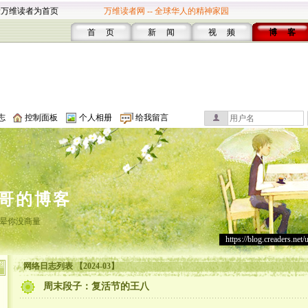
设万维读者为首页
万维读者网 -- 全球华人的精神家园
首 页
新 闻
视 频
博 客
志
控制面板
个人相册
给我留言
哥的博客
晕你没商量
https://blog.creaders.net/
网络日志列表 【2024-03】
周末段子：复活节的王八