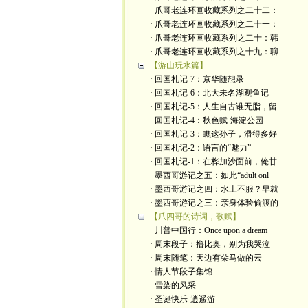
· 爪哥老连环画收藏系列之二十二：
· 爪哥老连环画收藏系列之二十一：
· 爪哥老连环画收藏系列之二十：韩
· 爪哥老连环画收藏系列之十九：聊
【游山玩水篇】
· 回国札记-7：京华随想录
· 回国札记-6：北大未名湖观鱼记
· 回国札记-5：人生自古谁无脂，留
· 回国札记-4：秋色赋·海淀公园
· 回国札记-3：瞧这孙子，滑得多好
· 回国札记-2：语言的“魅力”
· 回国札记-1：在桦加沙面前，俺甘
· 墨西哥游记之五：如此“adult onl
· 墨西哥游记之四：水土不服？早就
· 墨西哥游记之三：亲身体验偷渡的
【爪四哥的诗词，歌赋】
· 川普中国行：Once upon a dream
· 周末段子：撸比奥，别为我哭泣
· 周末随笔：天边有朵马做的云
· 情人节段子集锦
· 雪染的风采
· 圣诞快乐-逍遥游