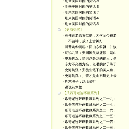
· 刚来美国时闹的笑话-9
· 刚来美国时闹的笑话-8
· 刚来美国时闹的笑话-7
· 刚来美国时闹的笑话-6
· 刚来美国时闹的笑话-5
【史海钩沉】
· 英伟达老总黄仁勋，为何至今被老
· 一不留神，成了上古神灯
· 川普访华揭秘：回山东祭祖，并恢
· 胡说九道：美国国父华盛顿，是山
· 史海钩沉：诺贝尔是龙的传人，是
· 东方不亮西方亮，老毛的孙子终于
· 史海钩沉：安徒生笔下的美人鱼，
· 史海钩沉：川普才是山东历史上最
· 周末段子：鸡飞蛋打
· 说说花木兰
【爪四哥老连环画系列】
· 爪哥老连环画收藏系列之二十九：
· 爪哥老连环画收藏系列之二十七：
· 爪哥老连环画收藏系列之二十六：
· 爪哥老连环画收藏系列之二十五：
· 爪哥老连环画收藏系列之二十四：
· 爪哥老连环画收藏系列之二十三：