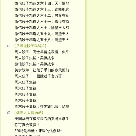
· 微信段子精选之六十四：天不怕地
· 微信段子精选之六十三：谁能把这
· 微信段子精选之六十二：男女有别
· 微信段子精选之六十一：撒谎有益
· 微信段子精选之六十：隔壁王大爷
· 微信段子精选之五十九：隔壁王大
· 微信段子精选之五十八：隔壁王大
【爪哥微段子集锦-2】
· 周末段子：高士早苗这表情，似乎
· 周末段子集锦：美伊战争
· 微信段子集锦：美伊战争
· 美伊战争，让段子手们的春天提前
· 周末段子：一图胜过千言万语
· 周末段子集锦
· 周末段子集锦
· 周末段子集锦
· 周末段子集锦
· 周末段子集锦：打老婆犯法，除非
【偶滴太太偶滴爱】
· 美国华裔在极左极右的夹缝里求生
· 你可真会装蒜！
· 520特别奉献：牙医的优点18+