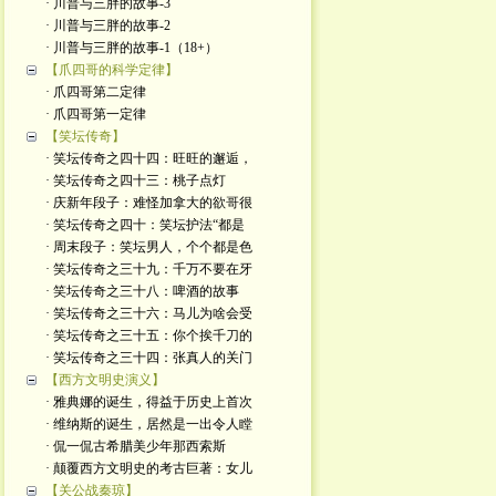
· 川普与三胖的故事-3
· 川普与三胖的故事-2
· 川普与三胖的故事-1（18+）
【爪四哥的科学定律】
· 爪四哥第二定律
· 爪四哥第一定律
【笑坛传奇】
· 笑坛传奇之四十四：旺旺的邂逅，
· 笑坛传奇之四十三：桃子点灯
· 庆新年段子：难怪加拿大的欲哥很
· 笑坛传奇之四十：笑坛护法“都是
· 周末段子：笑坛男人，个个都是色
· 笑坛传奇之三十九：千万不要在牙
· 笑坛传奇之三十八：啤酒的故事
· 笑坛传奇之三十六：马儿为啥会受
· 笑坛传奇之三十五：你个挨千刀的
· 笑坛传奇之三十四：张真人的关门
【西方文明史演义】
· 雅典娜的诞生，得益于历史上首次
· 维纳斯的诞生，居然是一出令人瞠
· 侃一侃古希腊美少年那西索斯
· 颠覆西方文明史的考古巨著：女儿
【关公战秦琼】