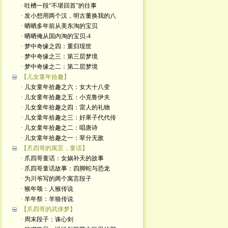
· 吐槽一段“不堪回首”的往事
· 发小想用两个汉，明古董换我的八
· 晒晒多年前从美东淘的宝贝
· 晒晒俺从国内淘的宝贝-4
· 梦中奇缘之四：重归现世
· 梦中奇缘之三：第三层梦境
· 梦中奇缘之二：第二层梦境
【儿女童年拾趣】
· 儿女童年拾趣之六：女大十八变
· 儿女童年拾趣之五：小克鲁伊夫
· 儿女童年拾趣之四：雷人的礼物
· 儿女童年拾趣之三：好果子代代传
· 儿女童年拾趣之二：唱唐诗
· 儿女童年拾趣之一：辈分无敌
【爪四哥的寓言，童话】
· 爪四哥童话：女娲补天的故事
· 爪四哥童话故事：四脚蛇与恐龙
· 为川爷写的两个寓言段子
· 猴年颂：人猴传说
· 羊年祭：羊狼传说
【爪四哥的武侠梦】
· 周末段子：诛心剑