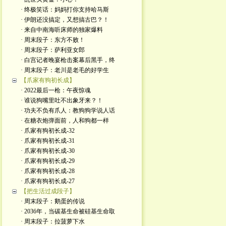
· 终极笑话：妈妈打你支持哈马斯
· 伊朗还没搞定，又想搞古巴？！
· 来自中南海听床师的独家爆料
· 周末段子：东方不败！
· 周末段子：萨利亚女郎
· 白宫记者晚宴枪击案幕后黑手，终
· 周末段子：老川是老毛的好学生
【爪家有狗初长成】
· 2022最后一枪：午夜惊魂
· 谁说狗嘴里吐不出象牙来？！
· 功夫不负有爪人：教狗狗学说人话
· 在糖衣炮弹面前，人和狗都一样
· 爪家有狗初长成-32
· 爪家有狗初长成-31
· 爪家有狗初长成-30
· 爪家有狗初长成-29
· 爪家有狗初长成-28
· 爪家有狗初长成-27
【把生活过成段子】
· 周末段子：鹅蛋的传说
· 2036年，当碳基生命被硅基生命取
· 周末段子：拉菠萝下水