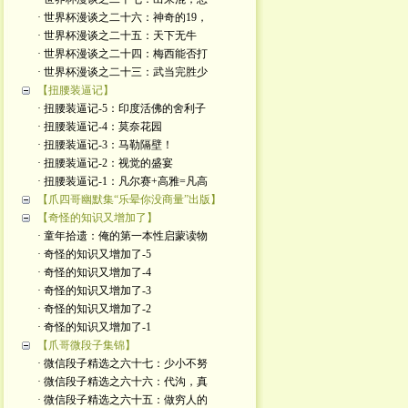
· 世界杯漫谈之二十六：神奇的19，
· 世界杯漫谈之二十五：天下无牛
· 世界杯漫谈之二十四：梅西能否打
· 世界杯漫谈之二十三：武当完胜少
【扭腰装逼记】
· 扭腰装逼记-5：印度活佛的舍利子
· 扭腰装逼记-4：莫奈花园
· 扭腰装逼记-3：马勒隔壁！
· 扭腰装逼记-2：视觉的盛宴
· 扭腰装逼记-1：凡尔赛+高雅=凡高
【爪四哥幽默集“乐晕你没商量”出版】
【奇怪的知识又增加了】
· 童年拾遗：俺的第一本性启蒙读物
· 奇怪的知识又增加了-5
· 奇怪的知识又增加了-4
· 奇怪的知识又增加了-3
· 奇怪的知识又增加了-2
· 奇怪的知识又增加了-1
【爪哥微段子集锦】
· 微信段子精选之六十七：少小不努
· 微信段子精选之六十六：代沟，真
· 微信段子精选之六十五：做穷人的