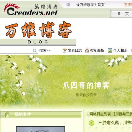
设万维读者为首页
万维
首 页
搜索>>
发表日志
控制面板
个人相册
爪四哥的博客
乐晕你没商量
网络日志列表 【川普与三
我的名片
三胖这么说，川爷