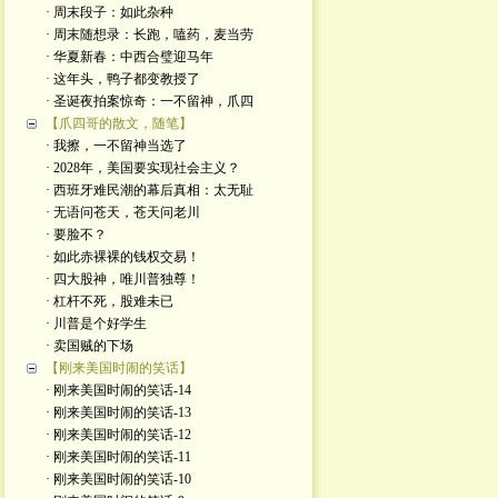
· 周末段子：如此杂种
· 周末随想录：长跑，嗑药，麦当劳
· 华夏新春：中西合璧迎马年
· 这年头，鸭子都变教授了
· 圣诞夜拍案惊奇：一不留神，爪四
【爪四哥的散文，随笔】
· 我擦，一不留神当选了
· 2028年，美国要实现社会主义？
· 西班牙难民潮的幕后真相：太无耻
· 无语问苍天，苍天问老川
· 要脸不？
· 如此赤裸裸的钱权交易！
· 四大股神，唯川普独尊！
· 杠杆不死，股难未已
· 川普是个好学生
· 卖国贼的下场
【刚来美国时闹的笑话】
· 刚来美国时闹的笑话-14
· 刚来美国时闹的笑话-13
· 刚来美国时闹的笑话-12
· 刚来美国时闹的笑话-11
· 刚来美国时闹的笑话-10