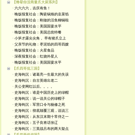
【馋晕你没商量爪大厨系列】
· 六六六六，吉庆有鱼！
· 晚饭报复社会：陶瓷锅烙的韭菜馅
· 晚饭报复社会：刚做的活鱼糊锅啦
· 晚饭报复社会：美国国宴水平
· 晚饭报复社会：美国总统特餐
· 小笋才露尖尖角， 早有猪爪立上
· 父亲节的礼物：枣泥馅的四哥四嫂
· 晚饭报复社会：火星食品
· 深夜报复社会：红烧外星人
· 晚饭报复社会：美国国宴水平
【爪四哥侃三国】
· 史海钩沉：诸葛亮一生最大的失误
· 史海钩沉：自古英雄出老二
· 关公变网红以后。。。。
· 史海钩沉：谁是中国历史上的绿帽
· 史海钩沉：说一说关公的绿帽子
· 史海钩沉：军营口令与杨修之死
· 史海钩沉：彻底颠覆三观，说说三
· 史海钩沉：从东汉末期十常侍之一
· 史海钩沉：五子良将话张辽
· 史海钩沉：三英战吕布的两大疑点
【爪四哥侃战国】