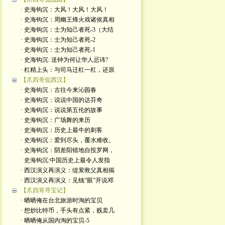
· 史海钩沉：大风！大风！大风！
· 史海钩沉：周幽王烽火戏诸侯真相
· 史海钩沉：士为知己者死-3（大结
· 史海钩沉：士为知己者死-2
· 史海钩沉：士为知己者死-1
· 史海钩沉: 送钟为何让华人忌讳?
· 杠精上头：与司马迁杠一杠，还原
【爪四哥侃西汉】
· 史海钩沉：古往今来沁园春
· 史海钩沉：说说中国的达芬奇
· 史海钩沉：说说第五伦的故事
· 史海钩沉：广场舞的来历
· 史海钩沉：历史上最牛的刺客
· 史海钩沉：爱到尽头，覆水难收。
· 史海钩沉：阴差阳错地自投罗网，
· 史海钩沉:中国历史上最令人发指
· 西汉演义再演义：缇萦救父真相揭
· 西汉演义再演义：见钱“眼”开说邓
【爪四哥寻宝记】
· 晒晒俺在台北旅游时淘的宝贝
· 想炒比特币，手头有点紧，贱卖几
· 晒晒俺从国内淘的宝贝-5