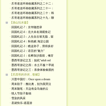
· 爪哥老连环画收藏系列之二十二：
· 爪哥老连环画收藏系列之二十一：
· 爪哥老连环画收藏系列之二十：韩
· 爪哥老连环画收藏系列之十九：聊
【游山玩水篇】
· 回国札记-7：京华随想录
· 回国札记-6：北大未名湖观鱼记
· 回国札记-5：人生自古谁无脂，留
· 回国札记-4：秋色赋·海淀公园
· 回国札记-3：瞧这孙子，滑得多好
· 回国札记-2：语言的“魅力”
· 回国札记-1：在桦加沙面前，俺甘
· 墨西哥游记之五：如此“adult onl
· 墨西哥游记之四：水土不服？早就
· 墨西哥游记之三：亲身体验偷渡的
【爪四哥的诗词，歌赋】
· 川普中国行：Once upon a dream
· 周末段子：撸比奥，别为我哭泣
· 周末随笔：天边有朵马做的云
· 情人节段子集锦
· 雪染的风采
· 圣诞快乐-逍遥游