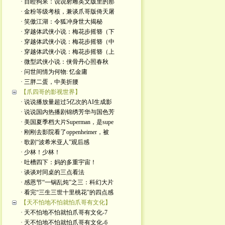
· 目瞪狗呆：说说射雕英文版里的那
· 金粉等级考核，兼谈爪哥版倚天屠
· 笑傲江湖：令狐冲身世大揭秘
· 穿越体武侠小说：梅花步摇簪（下
· 穿越体武侠小说：梅花步摇簪（中
· 穿越体武侠小说：梅花步摇簪（上
· 微型武侠小说：侠骨丹心照春秋
· 问世间情为何物: 忆金庸
· 三胖二蛋，中美折腰
【爪四哥的影视世界】
· 说说播放量超过5亿次的AI生成影
· 说说国内热播剧锦绣芳华与国色芳
· 美国夏季档大片Superman，是supe
· 刚刚去影院看了oppenheimer，被
· 歌剧“波希米亚人”观后感
· 少林！少林！
· 吐槽四下：妈的多重宇宙！
· 谈谈对同桌的三点看法
· 感恩节“一锅乱炖”之三：科幻大片
· 看完“三生三世十里桃花”的四点感
【天不怕地不怕就怕爪哥有文化】
· 天不怕地不怕就怕爪哥有文化-7
· 天不怕地不怕就怕爪哥有文化-6