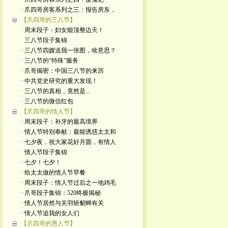
· 爪四哥房客系列之三：报告房东，
【爪四哥的三八节】
· 周末段子：妇女能顶整边天！
· 三八节段子集锦
· 三八节四嫂送我一张图，啥意思？
· 三八节的“特殊”服务
· 爪哥揭密：中国三八节的来历
· 中共党史研究的重大发现！
· 三八节的真相，竟然是...
· 三八节的微信红包
【爪四哥的情人节】
· 周末段子：补牙的最高境界
· 情人节特别奉献：最能诱惑太太和
· 七夕夜，祝大家花好月圆，有情人
· 情人节段子集锦
· 七夕！七夕！
· 给太太做的情人节早餐
· 周末段子：情人节过后之一地鸡毛
· 爪哥段子集锦：520终极揭秘
· 情人节居然与关羽斩貂蝉有关
· 情人节追我的女人们
【爪四哥的愚人节】