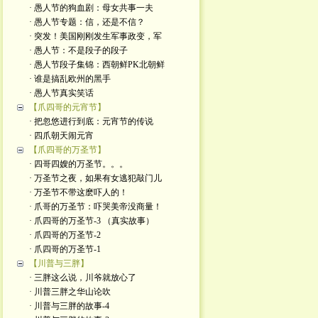
· 愚人节的狗血剧：母女共事一夫
· 愚人节专题：信，还是不信？
· 突发！美国刚刚发生军事政变，军
· 愚人节：不是段子的段子
· 愚人节段子集锦：西朝鲜PK北朝鲜
· 谁是搞乱欧州的黑手
· 愚人节真实笑话
【爪四哥的元宵节】
· 把忽悠进行到底：元宵节的传说
· 四爪朝天闹元宵
【爪四哥的万圣节】
· 四哥四嫂的万圣节。。。
· 万圣节之夜，如果有女逃犯敲门儿
· 万圣节不带这麽吓人的！
· 爪哥的万圣节：吓哭美帝没商量！
· 爪四哥的万圣节-3 （真实故事）
· 爪四哥的万圣节-2
· 爪四哥的万圣节-1
【川普与三胖】
· 三胖这么说，川爷就放心了
· 川普三胖之华山论吹
· 川普与三胖的故事-4