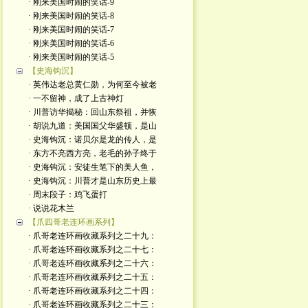
· 刚来美国时闹的笑话-9
· 刚来美国时闹的笑话-8
· 刚来美国时闹的笑话-7
· 刚来美国时闹的笑话-6
· 刚来美国时闹的笑话-5
【史海钩沉】
· 英伟达老总黄仁勋，为何至今被老
· 一不留神，成了上古神灯
· 川普访华揭秘：回山东祭祖，并恢
· 胡说九道：美国国父华盛顿，是山
· 史海钩沉：诺贝尔是龙的传人，是
· 东方不亮西方亮，老毛的孙子终于
· 史海钩沉：安徒生笔下的美人鱼，
· 史海钩沉：川普才是山东历史上最
· 周末段子：鸡飞蛋打
· 说说花木兰
【爪四哥老连环画系列】
· 爪哥老连环画收藏系列之二十九：
· 爪哥老连环画收藏系列之二十七：
· 爪哥老连环画收藏系列之二十六：
· 爪哥老连环画收藏系列之二十五：
· 爪哥老连环画收藏系列之二十四：
· 爪哥老连环画收藏系列之二十三：