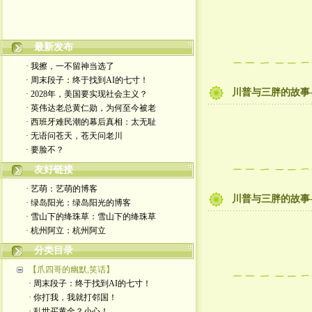
最新发布
嬉笑怒骂皆文章，酸甜苦辣铸人生
· 我擦，一不留神当选了
· 周末段子：终于找到AI的七寸！
川普与三胖的故事-
· 2028年，美国要实现社会主义？
· 英伟达老总黄仁勋，为何至今被老
· 西班牙难民潮的幕后真相：太无耻
· 无语问苍天，苍天问老川
· 要脸不？
友好链接
· 艺萌：艺萌的博客
川普与三胖的故事-
· 绿岛阳光：绿岛阳光的博客
· 雪山下的绛珠草：雪山下的绛珠草
· 杭州阿立：杭州阿立
分类目录
【爪四哥的幽默,笑话】
· 周末段子：终于找到AI的七寸！
· 你打我，我就打邻国！
· 乱世买黄金？小心！