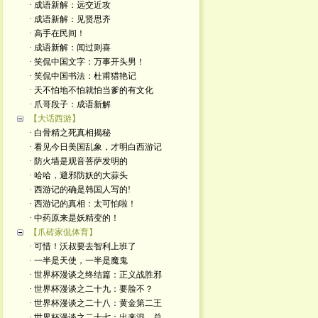
· 成语新解：远交近攻
· 成语新解：见贤思齐
· 高手在民间！
· 成语新解：闻过则喜
· 笑侃中国文字：万事开头男！
· 笑侃中国书法：杜甫猎艳记
· 天不怕地不怕就怕当爹的有文化
· 爪哥段子：成语新解
【大话西游】
· 白骨精之死真相揭秘
· 看见今日美国乱象，才明白西游记
· 防火墙是观音菩萨发明的
· 哈哈，避邪防妖的大蒜头
· 西游记的确是韩国人写的!
· 西游记的真相：太可怕啦！
· 中药原来是妖精变的！
【爪砖家侃体育】
· 可惜！沃叔要去智利上班了
· 一半是天使，一半是魔鬼
· 世界杯漫谈之终结篇：正义战胜邪
· 世界杯漫谈之二十九：要脸不？
· 世界杯漫谈之二十八：黄金第二王
· 世界杯漫谈之二十七：出来混，总