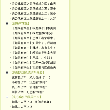
· 关公战秦琼之深度解析之四：由天
· 关公战秦琼之深度解析之三：正史
· 关公战秦琼之深度解析之二：装备
· 关公战秦琼之深度解析之一：从罗
【如果有来生】
· 【如果有来生】我愿做个日本美厨
· 【如果有来生】我愿意做我的小三
· 【如果有来生】想做王者荣耀中，
· 【如果有来生】如果中了，我就相
· 【如果有来生】卧槽，真有来生！
· 【如果有来生】希望能见到常大哥
· 【如果有来生】乐极。。生悲！
· 【如果有来生】我差一点想变成琵
· 【如果有来生】我还要与四嫂做夫
【历届美国总统访华最爱】
· 克林顿访华：如此喜好（18+）
· 小布什访华：江总的“款待”
· 奥巴马访华：胡哥的“大礼”
· 川普访华：习总的“大礼”
【丧心病狂的美国白左】
· 如此白人至上-3（兼问求真知）
· 如此白人至上-2