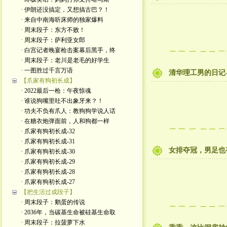
· 伊朗还没搞定，又想搞古巴？！
· 来自中南海听床师的独家爆料
· 周末段子：东方不败！
· 周末段子：萨利亚女郎
· 白宫记者晚宴枪击案幕后黑手，终
· 周末段子：老川是老毛的好学生
· 一图胜过千言万语
清华理工男的日记-
【爪家有狗初长成】
· 2022最后一枪：午夜惊魂
· 谁说狗嘴里吐不出象牙来？！
· 功夫不负有爪人：教狗狗学说人话
· 在糖衣炮弹面前，人和狗都一样
· 爪家有狗初长成-32
· 爪家有狗初长成-31
女排夺冠，男足也
· 爪家有狗初长成-30
· 爪家有狗初长成-29
· 爪家有狗初长成-28
· 爪家有狗初长成-27
【把生活过成段子】
· 周末段子：鹅蛋的传说
· 2036年，当碳基生命被硅基生命取
· 周末段子：拉菠萝下水