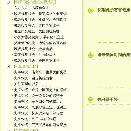
【馋晕你没商量爪大厨系列】
· 六六六六，吉庆有鱼！
长期跑步有害健康
· 晚饭报复社会：陶瓷锅烙的韭菜馅
· 晚饭报复社会：刚做的活鱼糊锅啦
· 晚饭报复社会：美国国宴水平
· 晚饭报复社会：美国总统特餐
· 小笋才露尖尖角， 早有猪爪立上
· 父亲节的礼物：枣泥馅的四哥四嫂
· 晚饭报复社会：火星食品
· 深夜报复社会：红烧外星人
刚来美国时闹的笑话
· 晚饭报复社会：美国国宴水平
【爪四哥侃三国】
· 史海钩沉：诸葛亮一生最大的失误
· 史海钩沉：自古英雄出老二
· 关公变网红以后。。。。
· 史海钩沉：谁是中国历史上的绿帽
· 史海钩沉：说一说关公的绿帽子
你骚得不轻
· 史海钩沉：军营口令与杨修之死
· 史海钩沉：彻底颠覆三观，说说三
· 史海钩沉：从东汉末期十常侍之一
· 史海钩沉：五子良将话张辽
· 史海钩沉：三英战吕布的两大疑点
【爪四哥侃战国】