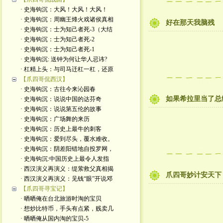
· 史海钩沉：大风！大风！大风！
· 史海钩沉：周幽王烽火戏诸侯真相
好在那天我脑残
· 史海钩沉：士为知己者死-3（大结
· 史海钩沉：士为知己者死-2
· 史海钩沉：士为知己者死-1
· 史海钩沉: 送钟为何让华人忌讳?
· 杠精上头：与司马迁杠一杠，还原
【爪四哥侃西汉】
· 史海钩沉：古往今来沁园春
如果希拉里当了总统.
· 史海钩沉：说说中国的达芬奇
· 史海钩沉：说说第五伦的故事
· 史海钩沉：广场舞的来历
· 史海钩沉：历史上最牛的刺客
· 史海钩沉：爱到尽头，覆水难收。
· 史海钩沉：阴差阳错地自投罗网，
· 史海钩沉:中国历史上最令人发指
· 西汉演义再演义：缇萦救父真相揭
爪四哥妙计安天下
· 西汉演义再演义：见钱“眼”开说邓
【爪四哥寻宝记】
· 晒晒俺在台北旅游时淘的宝贝
· 想炒比特币，手头有点紧，贱卖几
· 晒晒俺从国内淘的宝贝-5