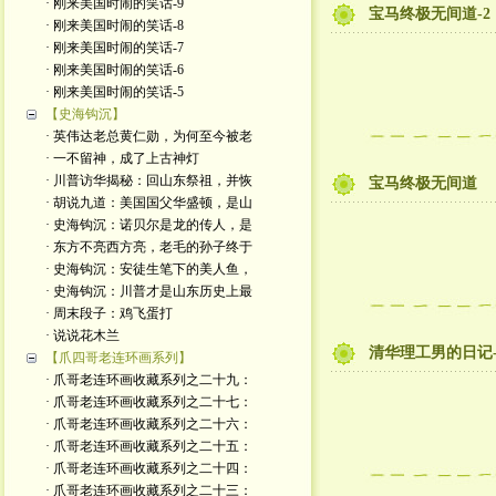
· 刚来美国时闹的笑话-9
宝马终极无间道-2
· 刚来美国时闹的笑话-8
· 刚来美国时闹的笑话-7
· 刚来美国时闹的笑话-6
· 刚来美国时闹的笑话-5
【史海钩沉】
· 英伟达老总黄仁勋，为何至今被老
· 一不留神，成了上古神灯
· 川普访华揭秘：回山东祭祖，并恢
宝马终极无间道
· 胡说九道：美国国父华盛顿，是山
· 史海钩沉：诺贝尔是龙的传人，是
· 东方不亮西方亮，老毛的孙子终于
· 史海钩沉：安徒生笔下的美人鱼，
· 史海钩沉：川普才是山东历史上最
· 周末段子：鸡飞蛋打
· 说说花木兰
清华理工男的日记-
【爪四哥老连环画系列】
· 爪哥老连环画收藏系列之二十九：
· 爪哥老连环画收藏系列之二十七：
· 爪哥老连环画收藏系列之二十六：
· 爪哥老连环画收藏系列之二十五：
· 爪哥老连环画收藏系列之二十四：
· 爪哥老连环画收藏系列之二十三：