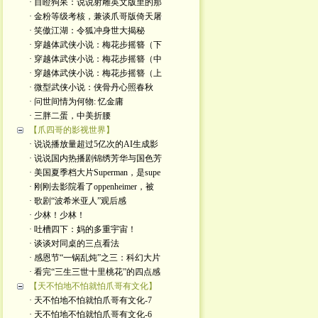
· 目瞪狗呆：说说射雕英文版里的那
· 金粉等级考核，兼谈爪哥版倚天屠
· 笑傲江湖：令狐冲身世大揭秘
· 穿越体武侠小说：梅花步摇簪（下
· 穿越体武侠小说：梅花步摇簪（中
· 穿越体武侠小说：梅花步摇簪（上
· 微型武侠小说：侠骨丹心照春秋
· 问世间情为何物: 忆金庸
· 三胖二蛋，中美折腰
【爪四哥的影视世界】
· 说说播放量超过5亿次的AI生成影
· 说说国内热播剧锦绣芳华与国色芳
· 美国夏季档大片Superman，是supe
· 刚刚去影院看了oppenheimer，被
· 歌剧“波希米亚人”观后感
· 少林！少林！
· 吐槽四下：妈的多重宇宙！
· 谈谈对同桌的三点看法
· 感恩节“一锅乱炖”之三：科幻大片
· 看完“三生三世十里桃花”的四点感
【天不怕地不怕就怕爪哥有文化】
· 天不怕地不怕就怕爪哥有文化-7
· 天不怕地不怕就怕爪哥有文化-6