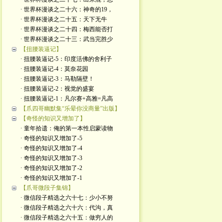
· 世界杯漫谈之二十六：神奇的19，
· 世界杯漫谈之二十五：天下无牛
· 世界杯漫谈之二十四：梅西能否打
· 世界杯漫谈之二十三：武当完胜少
【扭腰装逼记】
· 扭腰装逼记-5：印度活佛的舍利子
· 扭腰装逼记-4：莫奈花园
· 扭腰装逼记-3：马勒隔壁！
· 扭腰装逼记-2：视觉的盛宴
· 扭腰装逼记-1：凡尔赛+高雅=凡高
【爪四哥幽默集“乐晕你没商量”出版】
【奇怪的知识又增加了】
· 童年拾遗：俺的第一本性启蒙读物
· 奇怪的知识又增加了-5
· 奇怪的知识又增加了-4
· 奇怪的知识又增加了-3
· 奇怪的知识又增加了-2
· 奇怪的知识又增加了-1
【爪哥微段子集锦】
· 微信段子精选之六十七：少小不努
· 微信段子精选之六十六：代沟，真
· 微信段子精选之六十五：做穷人的