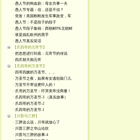
· 愚人节的狗血剧：母女共事一夫
· 愚人节专题：信，还是不信？
· 突发！美国刚刚发生军事政变，军
· 愚人节：不是段子的段子
· 愚人节段子集锦：西朝鲜PK北朝鲜
· 谁是搞乱欧州的黑手
· 愚人节真实笑话
【爪四哥的元宵节】
· 把忽悠进行到底：元宵节的传说
· 四爪朝天闹元宵
【爪四哥的万圣节】
· 四哥四嫂的万圣节。。。
· 万圣节之夜，如果有女逃犯敲门儿
· 万圣节不带这麽吓人的！
· 爪哥的万圣节：吓哭美帝没商量！
· 爪四哥的万圣节-3 （真实故事）
· 爪四哥的万圣节-2
· 爪四哥的万圣节-1
【川普与三胖】
· 三胖这么说，川爷就放心了
· 川普三胖之华山论吹
· 川普与三胖的故事-4