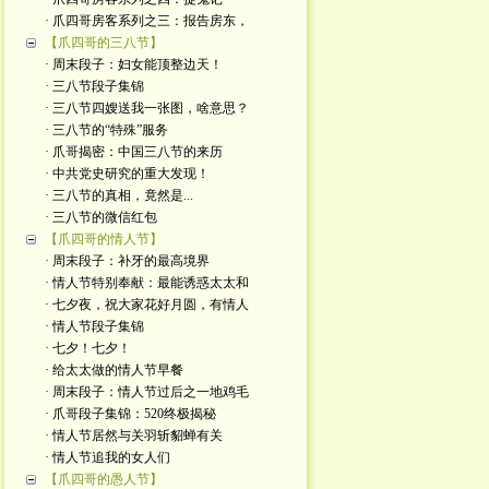
· 爪四哥房客系列之三：报告房东，
【爪四哥的三八节】
· 周末段子：妇女能顶整边天！
· 三八节段子集锦
· 三八节四嫂送我一张图，啥意思？
· 三八节的“特殊”服务
· 爪哥揭密：中国三八节的来历
· 中共党史研究的重大发现！
· 三八节的真相，竟然是...
· 三八节的微信红包
【爪四哥的情人节】
· 周末段子：补牙的最高境界
· 情人节特别奉献：最能诱惑太太和
· 七夕夜，祝大家花好月圆，有情人
· 情人节段子集锦
· 七夕！七夕！
· 给太太做的情人节早餐
· 周末段子：情人节过后之一地鸡毛
· 爪哥段子集锦：520终极揭秘
· 情人节居然与关羽斩貂蝉有关
· 情人节追我的女人们
【爪四哥的愚人节】