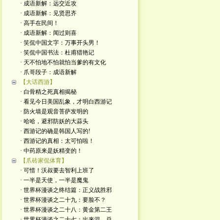
· 成语新解：远交近攻
· 成语新解：见贤思齐
· 高手在民间！
· 成语新解：闻过则喜
· 笑侃中国文字：万事开头男！
· 笑侃中国书法：杜甫猎艳记
· 天不怕地不怕就怕当爹的有文化
· 爪哥段子：成语新解
【大话西游】
· 白骨精之死真相揭秘
· 看见今日美国乱象，才明白西游记
· 防火墙是观音菩萨发明的
· 哈哈，避邪防妖的大蒜头
· 西游记的确是韩国人写的!
· 西游记的真相：太可怕啦！
· 中药原来是妖精变的！
【爪砖家侃体育】
· 可惜！沃叔要去智利上班了
· 一半是天使，一半是魔鬼
· 世界杯漫谈之终结篇：正义战胜邪
· 世界杯漫谈之二十九：要脸不？
· 世界杯漫谈之二十八：黄金第二王
· 世界杯漫谈之二十七：出来混，总