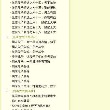
· 微信段子精选之六十四：天不怕地
· 微信段子精选之六十三：谁能把这
· 微信段子精选之六十二：男女有别
· 微信段子精选之六十一：撒谎有益
· 微信段子精选之六十：隔壁王大爷
· 微信段子精选之五十九：隔壁王大
· 微信段子精选之五十八：隔壁王大
【爪哥微段子集锦-2】
· 周末段子：高士早苗这表情，似乎
· 周末段子集锦：美伊战争
· 微信段子集锦：美伊战争
· 美伊战争，让段子手们的春天提前
· 周末段子：一图胜过千言万语
· 周末段子集锦
· 周末段子集锦
· 周末段子集锦
· 周末段子集锦
· 周末段子集锦：打老婆犯法，除非
【偶滴太太偶滴爱】
· 美国华裔在极左极右的夹缝里求生
· 你可真会装蒜！
· 520特别奉献：牙医的优点18+