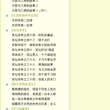
· 川普与三胖的故事-3
· 川普与三胖的故事-2
· 川普与三胖的故事-1（18+）
【爪四哥的科学定律】
· 爪四哥第二定律
· 爪四哥第一定律
【笑坛传奇】
· 笑坛传奇之四十四：旺旺的邂逅，
· 笑坛传奇之四十三：桃子点灯
· 庆新年段子：难怪加拿大的欲哥很
· 笑坛传奇之四十：笑坛护法“都是
· 周末段子：笑坛男人，个个都是色
· 笑坛传奇之三十九：千万不要在牙
· 笑坛传奇之三十八：啤酒的故事
· 笑坛传奇之三十六：马儿为啥会受
· 笑坛传奇之三十五：你个挨千刀的
· 笑坛传奇之三十四：张真人的关门
【西方文明史演义】
· 雅典娜的诞生，得益于历史上首次
· 维纳斯的诞生，居然是一出令人瞠
· 侃一侃古希腊美少年那西索斯
· 颠覆西方文明史的考古巨著：女儿
【关公战秦琼】