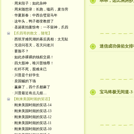
乖乖，这比洞房抄
· 周末段子：如此杂种
· 周末随想录：长跑，嗑药，麦当劳
· 华夏新春：中西合璧迎马年
· 这年头，鸭子都变教授了
· 圣诞夜拍案惊奇：一不留神，爪四
【爪四哥的散文，随笔】
· 西班牙难民潮的幕后真相：太无耻
· 无语问苍天，苍天问老川
迷信成功保佑女排
· 要脸不？
· 如此赤裸裸的钱权交易！
· 四大股神，唯川普独尊！
· 杠杆不死，股难未已
· 川普是个好学生
· 卖国贼的下场
· 赢麻了，四个爪都麻了
宝马终极无间道-3 
· 川普最近有点儿烦....
【刚来美国时闹的笑话】
· 刚来美国时闹的笑话-14
· 刚来美国时闹的笑话-13
· 刚来美国时闹的笑话-12
· 刚来美国时闹的笑话-11
· 刚来美国时闹的笑话-10