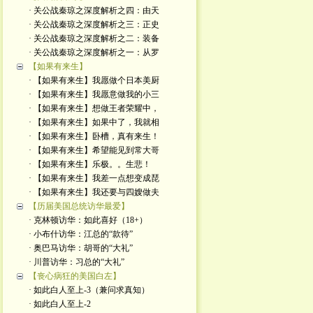
· 关公战秦琼之深度解析之四：由天
· 关公战秦琼之深度解析之三：正史
· 关公战秦琼之深度解析之二：装备
· 关公战秦琼之深度解析之一：从罗
【如果有来生】
· 【如果有来生】我愿做个日本美厨
· 【如果有来生】我愿意做我的小三
· 【如果有来生】想做王者荣耀中，
· 【如果有来生】如果中了，我就相
· 【如果有来生】卧槽，真有来生！
· 【如果有来生】希望能见到常大哥
· 【如果有来生】乐极。。生悲！
· 【如果有来生】我差一点想变成琵
· 【如果有来生】我还要与四嫂做夫
【历届美国总统访华最爱】
· 克林顿访华：如此喜好（18+）
· 小布什访华：江总的“款待”
· 奥巴马访华：胡哥的“大礼”
· 川普访华：习总的“大礼”
【丧心病狂的美国白左】
· 如此白人至上-3（兼问求真知）
· 如此白人至上-2