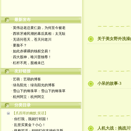
最新发布
嬉笑怒骂皆文章，酸甜苦辣铸人生
· 英伟达老总黄仁勋，为何至今被老
· 西班牙难民潮的幕后真相：太无耻
关于美女野外洗澡
· 无语问苍天，苍天问老川
· 要脸不？
· 如此赤裸裸的钱权交易！
· 四大股神，唯川普独尊！
· 杠杆不死，股难未已
友好链接
· 艺萌：艺萌的博客
小呆的故事-3
· 绿岛阳光：绿岛阳光的博客
· 雪山下的绛珠草：雪山下的绛珠草
· 杭州阿立：杭州阿立
分类目录
【爪四哥的幽默,笑话】
· 你打我，我就打邻国！
· 乱世买黄金？小心！
人机大战：挑战川
· 终极笑话：妈妈打你支持哈马斯