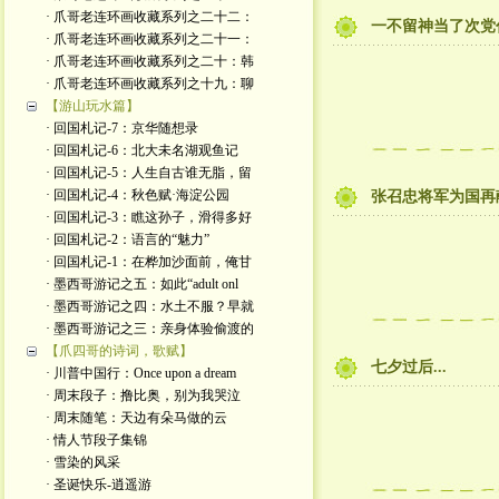
· 爪哥老连环画收藏系列之二十二：
一不留神当了次党
· 爪哥老连环画收藏系列之二十一：
· 爪哥老连环画收藏系列之二十：韩
· 爪哥老连环画收藏系列之十九：聊
【游山玩水篇】
· 回国札记-7：京华随想录
· 回国札记-6：北大未名湖观鱼记
· 回国札记-5：人生自古谁无脂，留
· 回国札记-4：秋色赋·海淀公园
张召忠将军为国再献
· 回国札记-3：瞧这孙子，滑得多好
· 回国札记-2：语言的“魅力”
· 回国札记-1：在桦加沙面前，俺甘
· 墨西哥游记之五：如此“adult onl
· 墨西哥游记之四：水土不服？早就
· 墨西哥游记之三：亲身体验偷渡的
【爪四哥的诗词，歌赋】
七夕过后...
· 川普中国行：Once upon a dream
· 周末段子：撸比奥，别为我哭泣
· 周末随笔：天边有朵马做的云
· 情人节段子集锦
· 雪染的风采
· 圣诞快乐-逍遥游