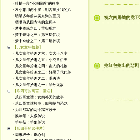
· 吐槽一段“不堪回首”的往事
· 发小想用两个汉，明古董换我的八
· 晒晒多年前从美东淘的宝贝
祝六四屠城的党卫
· 晒晒俺从国内淘的宝贝-4
· 梦中奇缘之四：重归现世
· 梦中奇缘之三：第三层梦境
· 梦中奇缘之二：第二层梦境
【儿女童年拾趣】
· 儿女童年拾趣之六：女大十八变
· 儿女童年拾趣之五：小克鲁伊夫
抢红包抢出的悲剧
· 儿女童年拾趣之四：雷人的礼物
· 儿女童年拾趣之三：好果子代代传
· 儿女童年拾趣之二：唱唐诗
· 儿女童年拾趣之一：辈分无敌
【爪四哥的寓言，童话】
· 爪四哥童话：女娲补天的故事
· 爪四哥童话故事：四脚蛇与恐龙
· 为川爷写的两个寓言段子
· 猴年颂：人猴传说
· 羊年祭：羊狼传说
【爪四哥的武侠梦】
· 周末段子：诛心剑