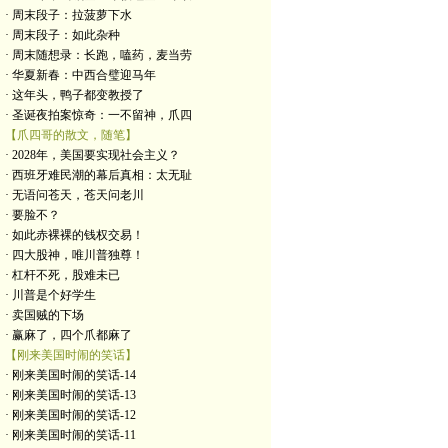
· 周末段子：拉菠萝下水
· 周末段子：如此杂种
· 周末随想录：长跑，嗑药，麦当劳
· 华夏新春：中西合璧迎马年
· 这年头，鸭子都变教授了
· 圣诞夜拍案惊奇：一不留神，爪四
【爪四哥的散文，随笔】
· 2028年，美国要实现社会主义？
· 西班牙难民潮的幕后真相：太无耻
· 无语问苍天，苍天问老川
· 要脸不？
· 如此赤裸裸的钱权交易！
· 四大股神，唯川普独尊！
· 杠杆不死，股难未已
· 川普是个好学生
· 卖国贼的下场
· 赢麻了，四个爪都麻了
【刚来美国时闹的笑话】
· 刚来美国时闹的笑话-14
· 刚来美国时闹的笑话-13
· 刚来美国时闹的笑话-12
· 刚来美国时闹的笑话-11