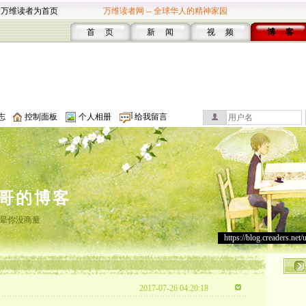
设万维读者为首页
万维读者网 -- 全球华人的精神家园
首 页
新 闻
视 频
博 客
志
控制面板
个人相册
给我留言
哥的博客
晕你没商量
https://blog.creaders.net/
2017-07-26 04:20:18