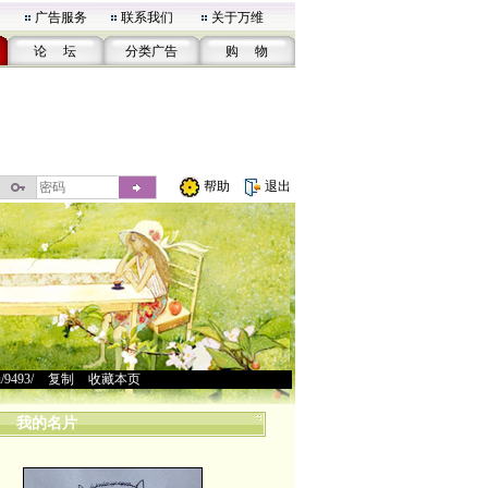
广告服务
联系我们
关于万维
论 坛
分类广告
购 物
帮助
退出
u/9493/
>
复制
>
收藏本页
我的名片