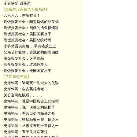
· 圣诞快乐-逍遥游
【馋晕你没商量爪大厨系列】
· 六六六六，吉庆有鱼！
· 晚饭报复社会：陶瓷锅烙的韭菜馅
· 晚饭报复社会：刚做的活鱼糊锅啦
· 晚饭报复社会：美国国宴水平
· 晚饭报复社会：美国总统特餐
· 小笋才露尖尖角， 早有猪爪立上
· 父亲节的礼物：枣泥馅的四哥四嫂
· 晚饭报复社会：火星食品
· 深夜报复社会：红烧外星人
· 晚饭报复社会：美国国宴水平
【爪四哥侃三国】
· 史海钩沉：诸葛亮一生最大的失误
· 史海钩沉：自古英雄出老二
· 关公变网红以后。。。。
· 史海钩沉：谁是中国历史上的绿帽
· 史海钩沉：说一说关公的绿帽子
· 史海钩沉：军营口令与杨修之死
· 史海钩沉：彻底颠覆三观，说说三
· 史海钩沉：从东汉末期十常侍之一
· 史海钩沉：五子良将话张辽