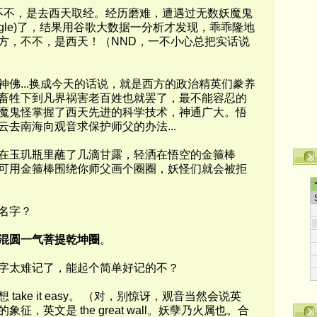
不不，是去西天取
经。经历磨难，遭遇过无数妖魔鬼
ogle)了，结果用谷歌大数据一分析才发现，乖乖隆地
方，不不，是西天！（
NND
，一不小心
总把实话说
神佛
...
换成今天的话说，就是西方的政治精英们豢养
畜牲下到凡界祸害老百姓也就罢了，最不能容忍的
魔鬼怪掌握了西天先进的科学技术，神通广大。悟
云去南海向观音求保护师父的办法
...
在玉玑瓶里蘸了几滴甘露，轻洒在悟空的金箍棒
可用金箍棒围绕你师父画个圈圈，妖怪们就会被拒
名字？
混圆一气菩提乾坤圈
。
字太难记了，能起个简单好记的不？
想
take it easy
。
（
对，别惊讶，观音当然会说英
的象征，英文是
the great wall
。妖孽乃火属也。合