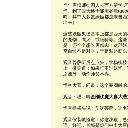
当年唐僧
师徒四人去西方留学
..
怪。到了西天终于能用谷歌(go
咚！其中大多数妖怪都是来自西
出来）
这些妖魔鬼怪基本上都是西天的
的宠物，鹰犬，或坐骑等。这些
是，还个个想吃唐僧肉！这群妖
空自忖不是对手，于是驾起筋头
观音菩萨听后点点头，拿杨柳枝
上，微笑道：如果打不过妖怪，
之圈外，动你师父不得。
悟空大喜，
问道：这个圈圈叫啥
观音：嗯，叫
金刚伏魔大喜大悲
悟空
摇摇头说：艾呀菩萨，这名
观音假装嗔怪道：你这泼猴，总
语）好吧，长城是你们中土大唐