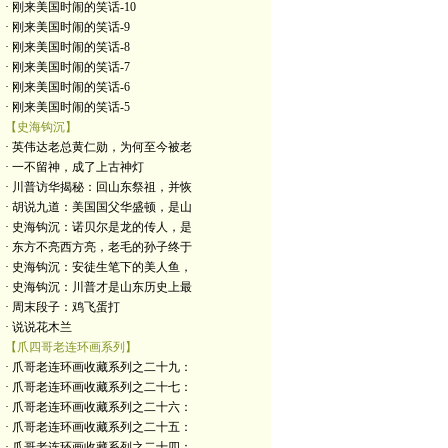
· 刚来美国时闹的笑话-10
· 刚来美国时闹的笑话-9
· 刚来美国时闹的笑话-8
· 刚来美国时闹的笑话-7
· 刚来美国时闹的笑话-6
· 刚来美国时闹的笑话-5
【史海钩沉】
· 英伟达老总黄仁勋，为何至今被老
· 一不留神，成了上古神灯
· 川普访华揭秘：回山东祭祖，并恢
· 胡说九道：美国国父华盛顿，是山
· 史海钩沉：诺贝尔是龙的传人，是
· 东方不亮西方亮，老毛的孙子终于
· 史海钩沉：安徒生笔下的美人鱼，
· 史海钩沉：川普才是山东历史上最
· 周末段子：鸡飞蛋打
· 说说花木兰
【爪四哥老连环画系列】
· 爪哥老连环画收藏系列之二十九：
· 爪哥老连环画收藏系列之二十七：
· 爪哥老连环画收藏系列之二十六：
· 爪哥老连环画收藏系列之二十五：
· 爪哥老连环画收藏系列之二十四：