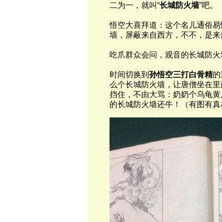
二
为一，
就叫
“
长城防火墙
”
吧。
悟空大喜拜道：
这个名儿通俗易
墙，屏蔽来自西方，不不，是来
吃爪群众会
问，观音的长城防火
时间切换到
孙悟空三打白骨精
的
么个长城防火墙，让唐僧坐在里
挡住，不由大骂：奶奶个乌龟黄
的长城防火墙还牛！（有图有真