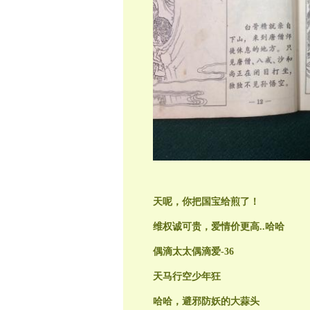
天呢，你把国宝给煎了！
维权诚可贵，爱情价更高..哈哈
偶滴太太偶滴爱-36
天马行空少年狂
哈哈，避邪防妖的大蒜头