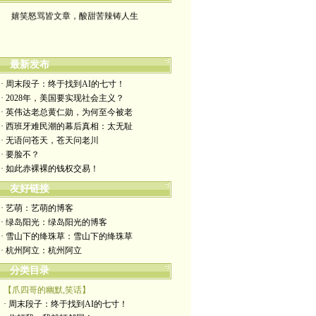
嬉笑怒骂皆文章，酸甜苦辣铸人生
最新发布
· 周末段子：终于找到AI的七寸！
· 2028年，美国要实现社会主义？
· 英伟达老总黄仁勋，为何至今被老
· 西班牙难民潮的幕后真相：太无耻
· 无语问苍天，苍天问老川
· 要脸不？
· 如此赤裸裸的钱权交易！
友好链接
· 艺萌：艺萌的博客
· 绿岛阳光：绿岛阳光的博客
· 雪山下的绛珠草：雪山下的绛珠草
· 杭州阿立：杭州阿立
分类目录
【爪四哥的幽默,笑话】
· 周末段子：终于找到AI的七寸！