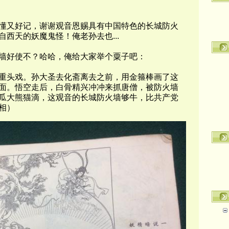
懂又好记，谢谢观音恩赐具有中国特色的长城防火
自西天的妖魔鬼怪！俺老孙去也
...
墙好使不？哈哈，俺给大家举个粟子吧：
重头戏。孙大圣去化斋离去之前，用金箍棒画了这
面。悟空走后，白骨精兴冲冲来抓唐僧，被防火墙
瓜大熊猫滴，这观音的长城防火墙够牛，比共产党
相）