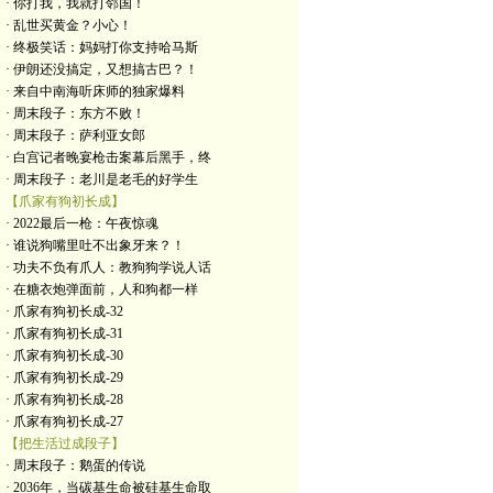
· 你打我，我就打邻国！
· 乱世买黄金？小心！
· 终极笑话：妈妈打你支持哈马斯
· 伊朗还没搞定，又想搞古巴？！
· 来自中南海听床师的独家爆料
· 周末段子：东方不败！
· 周末段子：萨利亚女郎
· 白宫记者晚宴枪击案幕后黑手，终
· 周末段子：老川是老毛的好学生
【爪家有狗初长成】
· 2022最后一枪：午夜惊魂
· 谁说狗嘴里吐不出象牙来？！
· 功夫不负有爪人：教狗狗学说人话
· 在糖衣炮弹面前，人和狗都一样
· 爪家有狗初长成-32
· 爪家有狗初长成-31
· 爪家有狗初长成-30
· 爪家有狗初长成-29
· 爪家有狗初长成-28
· 爪家有狗初长成-27
【把生活过成段子】
· 周末段子：鹅蛋的传说
· 2036年，当碳基生命被硅基生命取