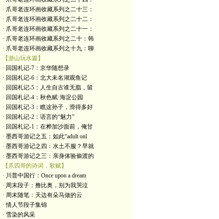
· 爪哥老连环画收藏系列之二十三：
· 爪哥老连环画收藏系列之二十二：
· 爪哥老连环画收藏系列之二十一：
· 爪哥老连环画收藏系列之二十：韩
· 爪哥老连环画收藏系列之十九：聊
【游山玩水篇】
· 回国札记-7：京华随想录
· 回国札记-6：北大未名湖观鱼记
· 回国札记-5：人生自古谁无脂，留
· 回国札记-4：秋色赋·海淀公园
· 回国札记-3：瞧这孙子，滑得多好
· 回国札记-2：语言的“魅力”
· 回国札记-1：在桦加沙面前，俺甘
· 墨西哥游记之五：如此“adult onl
· 墨西哥游记之四：水土不服？早就
· 墨西哥游记之三：亲身体验偷渡的
【爪四哥的诗词，歌赋】
· 川普中国行：Once upon a dream
· 周末段子：撸比奥，别为我哭泣
· 周末随笔：天边有朵马做的云
· 情人节段子集锦
· 雪染的风采