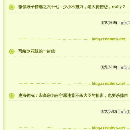
微信段子精选之六十七：少小不努力，老大徒伤悲，really？
浏览(9319)
(0
写给冰花姐的一封信
浏览(5218)
(0
史海钩沉：宋高宗为何宁愿违背不杀大臣的祖训，也要杀掉自
浏览(5883)
(1