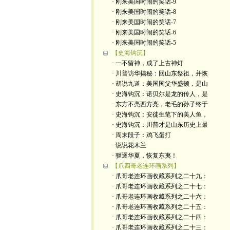
· 刚来美国时闹的笑话-9
· 刚来美国时闹的笑话-8
· 刚来美国时闹的笑话-7
· 刚来美国时闹的笑话-6
· 刚来美国时闹的笑话-5
【史海钩沉】
· 一不留神，成了上古神灯
· 川普访华揭秘：回山东祭祖，并恢
· 胡说九道：美国国父华盛顿，是山
· 史海钩沉：诺贝尔是龙的传人，是
· 东方不亮西方亮，老毛的孙子终于
· 史海钩沉：安徒生笔下的美人鱼，
· 史海钩沉：川普才是山东历史上最
· 周末段子：鸡飞蛋打
· 说说花木兰
· 驱逐华夏，恢复东夷！
【爪四哥老连环画系列】
· 爪哥老连环画收藏系列之二十九：
· 爪哥老连环画收藏系列之二十七：
· 爪哥老连环画收藏系列之二十六：
· 爪哥老连环画收藏系列之二十五：
· 爪哥老连环画收藏系列之二十四：
· 爪哥老连环画收藏系列之二十三：