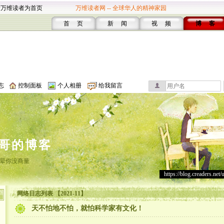
设万维读者为首页
万维读者网 -- 全球华人的精神家园
首 页
新 闻
视 频
博 客
志
控制面板
个人相册
给我留言
哥的博客
晕你没商量
https://blog.creaders.net/
网络日志列表 【2021-11】
天不怕地不怕，就怕科学家有文化！