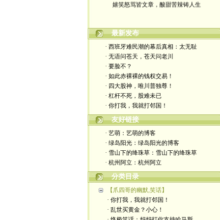
最新发布
· 西班牙难民潮的幕后真相：太无耻
· 无语问苍天，苍天问老川
· 要脸不？
· 如此赤裸裸的钱权交易！
· 四大股神，唯川普独尊！
· 杠杆不死，股难未已
· 你打我，我就打邻国！
友好链接
· 艺萌：艺萌的博客
· 绿岛阳光：绿岛阳光的博客
· 雪山下的绛珠草：雪山下的绛珠草
· 杭州阿立：杭州阿立
分类目录
【爪四哥的幽默,笑话】
· 你打我，我就打邻国！
· 乱世买黄金？小心！
· 终极笑话：妈妈打你支持哈马斯