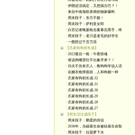
· 伊朗还没搞定，又想搞古巴？！
· 来自中南海听床师的独家爆料
· 周末段子：东方不败！
· 周末段子：萨利亚女郎
· 白宫记者晚宴枪击案幕后黑手，终
· 周末段子：老川是老毛的好学生
· 一图胜过千言万语
【爪家有狗初长成】
· 2022最后一枪：午夜惊魂
· 谁说狗嘴里吐不出象牙来？！
· 功夫不负有爪人：教狗狗学说人话
· 在糖衣炮弹面前，人和狗都一样
· 爪家有狗初长成-32
· 爪家有狗初长成-31
· 爪家有狗初长成-30
· 爪家有狗初长成-29
· 爪家有狗初长成-28
· 爪家有狗初长成-27
【把生活过成段子】
· 周末段子：鹅蛋的传说
· 2036年，当碳基生命被硅基生命取
· 周末段子：拉菠萝下水