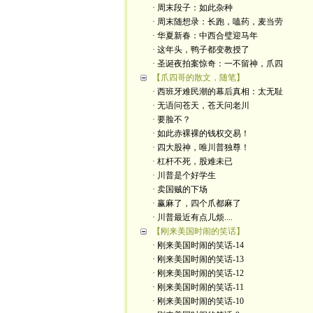
· 周末段子：如此杂种
· 周末随想录：长跑，嗑药，麦当劳
· 华夏新春：中西合璧迎马年
· 这年头，鸭子都变教授了
· 圣诞夜拍案惊奇：一不留神，爪四
【爪四哥的散文，随笔】
· 西班牙难民潮的幕后真相：太无耻
· 无语问苍天，苍天问老川
· 要脸不？
· 如此赤裸裸的钱权交易！
· 四大股神，唯川普独尊！
· 杠杆不死，股难未已
· 川普是个好学生
· 卖国贼的下场
· 赢麻了，四个爪都麻了
· 川普最近有点儿烦....
【刚来美国时闹的笑话】
· 刚来美国时闹的笑话-14
· 刚来美国时闹的笑话-13
· 刚来美国时闹的笑话-12
· 刚来美国时闹的笑话-11
· 刚来美国时闹的笑话-10