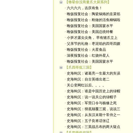
【馋晕你没商量爪大厨系列】
· 六六六六，吉庆有鱼！
· 晚饭报复社会：陶瓷锅烙的韭菜馅
· 晚饭报复社会：刚做的活鱼糊锅啦
· 晚饭报复社会：美国国宴水平
· 晚饭报复社会：美国总统特餐
· 小笋才露尖尖角， 早有猪爪立上
· 父亲节的礼物：枣泥馅的四哥四嫂
· 晚饭报复社会：火星食品
· 深夜报复社会：红烧外星人
· 晚饭报复社会：美国国宴水平
【爪四哥侃三国】
· 史海钩沉：诸葛亮一生最大的失误
· 史海钩沉：自古英雄出老二
· 关公变网红以后。。。。
· 史海钩沉：谁是中国历史上的绿帽
· 史海钩沉：说一说关公的绿帽子
· 史海钩沉：军营口令与杨修之死
· 史海钩沉：彻底颠覆三观，说说三
· 史海钩沉：从东汉末期十常侍之一
· 史海钩沉：五子良将话张辽
· 史海钩沉：三英战吕布的两大疑点
【爪四哥侃战国】