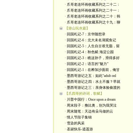
· 爪哥老连环画收藏系列之二十二：
· 爪哥老连环画收藏系列之二十一：
· 爪哥老连环画收藏系列之二十：韩
· 爪哥老连环画收藏系列之十九：聊
【游山玩水篇】
· 回国札记-7：京华随想录
· 回国札记-6：北大未名湖观鱼记
· 回国札记-5：人生自古谁无脂，留
· 回国札记-4：秋色赋·海淀公园
· 回国札记-3：瞧这孙子，滑得多好
· 回国札记-2：语言的“魅力”
· 回国札记-1：在桦加沙面前，俺甘
· 墨西哥游记之五：如此“adult onl
· 墨西哥游记之四：水土不服？早就
· 墨西哥游记之三：亲身体验偷渡的
【爪四哥的诗词，歌赋】
· 川普中国行：Once upon a dream
· 周末段子：撸比奥，别为我哭泣
· 周末随笔：天边有朵马做的云
· 情人节段子集锦
· 雪染的风采
· 圣诞快乐-逍遥游