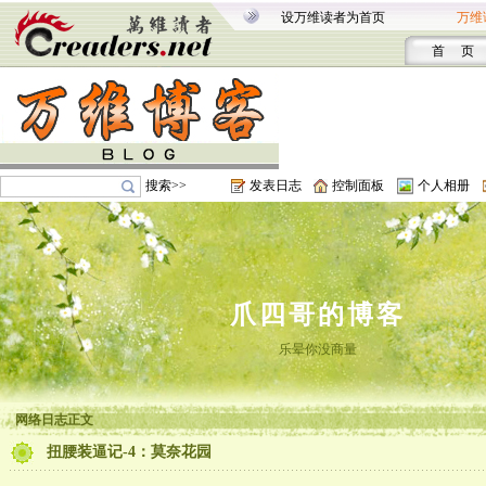
设万维读者为首页
万维
首 页
搜索>>
发表日志
控制面板
个人相册
爪四哥的博客
乐晕你没商量
网络日志正文
扭腰装逼记-4：莫奈花园