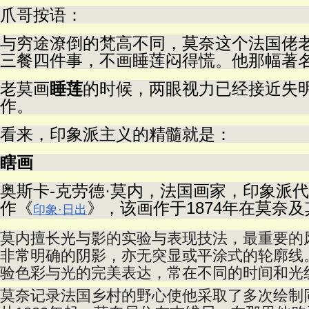
爪哥按语：
与穷途潦倒的梵高不同，莫奈这个法国佬
三餐四件事，不画睡莲闷得慌。他那幅著
老莫画
睡莲
的时候，两眼视力已经接近失
作。
看来，印象派主义的精髓就是：
瞎画
奥斯卡-克劳德·莫内，法国画家，印象派
作《
》，该画作于1874年在莫奈
印象·日出
莫内擅长光与影的实验与表现技法，最重要的
非常明确的阴影，亦无突显或平涂式的轮廓线
验色彩与光的完美表达，常在不同的时间和光
莫奈记录法国乡村的野心使他采取了多次绘制