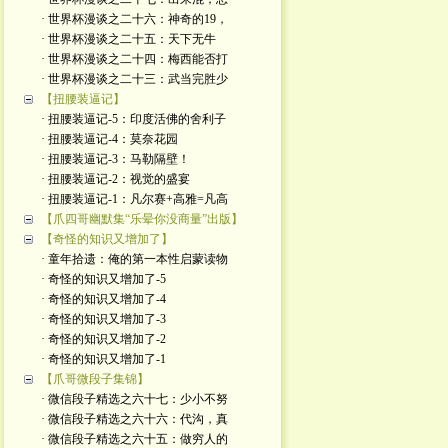
· 世界杯漫谈之二十六：神奇的19，
· 世界杯漫谈之二十五：天下无牛
· 世界杯漫谈之二十四：梅西能否打
· 世界杯漫谈之二十三：武当完胜少
【扭腰装逼记】
· 扭腰装逼记-5：印度活佛的舍利子
· 扭腰装逼记-4：莫奈花园
· 扭腰装逼记-3：马勒隔壁！
· 扭腰装逼记-2：视觉的盛宴
· 扭腰装逼记-1：凡尔赛+高雅=凡高
【爪四哥幽默集“乐晕你没商量”出版】
【奇怪的知识又增加了】
· 童年拾遗：俺的第一本性启蒙读物
· 奇怪的知识又增加了-5
· 奇怪的知识又增加了-4
· 奇怪的知识又增加了-3
· 奇怪的知识又增加了-2
· 奇怪的知识又增加了-1
【爪哥微段子集锦】
· 微信段子精选之六十七：少小不努
· 微信段子精选之六十六：代沟，真
· 微信段子精选之六十五：做穷人的