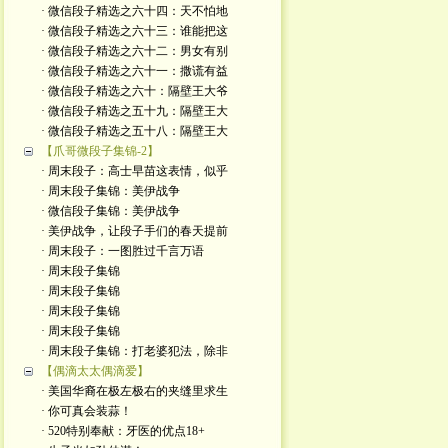
· 微信段子精选之六十四：天不怕地
· 微信段子精选之六十三：谁能把这
· 微信段子精选之六十二：男女有别
· 微信段子精选之六十一：撒谎有益
· 微信段子精选之六十：隔壁王大爷
· 微信段子精选之五十九：隔壁王大
· 微信段子精选之五十八：隔壁王大
【爪哥微段子集锦-2】
· 周末段子：高士早苗这表情，似乎
· 周末段子集锦：美伊战争
· 微信段子集锦：美伊战争
· 美伊战争，让段子手们的春天提前
· 周末段子：一图胜过千言万语
· 周末段子集锦
· 周末段子集锦
· 周末段子集锦
· 周末段子集锦
· 周末段子集锦：打老婆犯法，除非
【偶滴太太偶滴爱】
· 美国华裔在极左极右的夹缝里求生
· 你可真会装蒜！
· 520特别奉献：牙医的优点18+