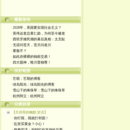
最新发布
嬉笑怒骂皆文章，酸甜苦辣铸人生
· 2028年，美国要实现社会主义？
· 英伟达老总黄仁勋，为何至今被老
· 西班牙难民潮的幕后真相：太无耻
· 无语问苍天，苍天问老川
· 要脸不？
· 如此赤裸裸的钱权交易！
· 四大股神，唯川普独尊！
友好链接
· 艺萌：艺萌的博客
· 绿岛阳光：绿岛阳光的博客
· 雪山下的绛珠草：雪山下的绛珠草
· 杭州阿立：杭州阿立
分类目录
【爪四哥的幽默,笑话】
· 你打我，我就打邻国！
· 乱世买黄金？小心！
· 终极笑话：妈妈打你支持哈马斯