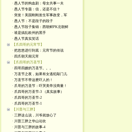
· 愚人节的狗血剧：母女共事一夫
· 愚人节专题：信，还是不信？
· 突发！美国刚刚发生军事政变，军
· 愚人节：不是段子的段子
· 愚人节段子集锦：西朝鲜PK北朝鲜
· 谁是搞乱欧州的黑手
· 愚人节真实笑话
【爪四哥的元宵节】
· 把忽悠进行到底：元宵节的传说
· 四爪朝天闹元宵
【爪四哥的万圣节】
· 四哥四嫂的万圣节。。。
· 万圣节之夜，如果有女逃犯敲门儿
· 万圣节不带这麽吓人的！
· 爪哥的万圣节：吓哭美帝没商量！
· 爪四哥的万圣节-3 （真实故事）
· 爪四哥的万圣节-2
· 爪四哥的万圣节-1
【川普与三胖】
· 三胖这么说，川爷就放心了
· 川普三胖之华山论吹
· 川普与三胖的故事-4