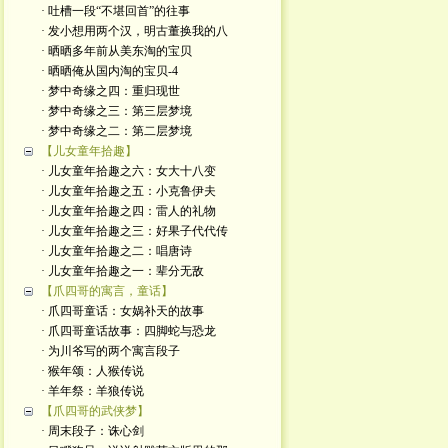
· 吐槽一段“不堪回首”的往事
· 发小想用两个汉，明古董换我的八
· 晒晒多年前从美东淘的宝贝
· 晒晒俺从国内淘的宝贝-4
· 梦中奇缘之四：重归现世
· 梦中奇缘之三：第三层梦境
· 梦中奇缘之二：第二层梦境
【儿女童年拾趣】
· 儿女童年拾趣之六：女大十八变
· 儿女童年拾趣之五：小克鲁伊夫
· 儿女童年拾趣之四：雷人的礼物
· 儿女童年拾趣之三：好果子代代传
· 儿女童年拾趣之二：唱唐诗
· 儿女童年拾趣之一：辈分无敌
【爪四哥的寓言，童话】
· 爪四哥童话：女娲补天的故事
· 爪四哥童话故事：四脚蛇与恐龙
· 为川爷写的两个寓言段子
· 猴年颂：人猴传说
· 羊年祭：羊狼传说
【爪四哥的武侠梦】
· 周末段子：诛心剑