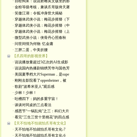
· 目瞪狗呆：说说射雕英文版里的那
· 金粉等级考核，兼谈爪哥版倚天屠
· 笑傲江湖：令狐冲身世大揭秘
· 穿越体武侠小说：梅花步摇簪（下
· 穿越体武侠小说：梅花步摇簪（中
· 穿越体武侠小说：梅花步摇簪（上
· 微型武侠小说：侠骨丹心照春秋
· 问世间情为何物: 忆金庸
· 三胖二蛋，中美折腰
【爪四哥的影视世界】
· 说说播放量超过5亿次的AI生成影
· 说说国内热播剧锦绣芳华与国色芳
· 美国夏季档大片Superman，是supe
· 刚刚去影院看了oppenheimer，被
· 歌剧“波希米亚人”观后感
· 少林！少林！
· 吐槽四下：妈的多重宇宙！
· 谈谈对同桌的三点看法
· 感恩节“一锅乱炖”之三：科幻大片
· 看完“三生三世十里桃花”的四点感
【天不怕地不怕就怕爪哥有文化】
· 天不怕地不怕就怕爪哥有文化-7
· 天不怕地不怕就怕爪哥有文化-6