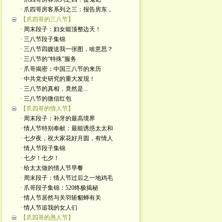
· 爪四哥房客系列之三：报告房东，
【爪四哥的三八节】
· 周末段子：妇女能顶整边天！
· 三八节段子集锦
· 三八节四嫂送我一张图，啥意思？
· 三八节的“特殊”服务
· 爪哥揭密：中国三八节的来历
· 中共党史研究的重大发现！
· 三八节的真相，竟然是...
· 三八节的微信红包
【爪四哥的情人节】
· 周末段子：补牙的最高境界
· 情人节特别奉献：最能诱惑太太和
· 七夕夜，祝大家花好月圆，有情人
· 情人节段子集锦
· 七夕！七夕！
· 给太太做的情人节早餐
· 周末段子：情人节过后之一地鸡毛
· 爪哥段子集锦：520终极揭秘
· 情人节居然与关羽斩貂蝉有关
· 情人节追我的女人们
【爪四哥的愚人节】