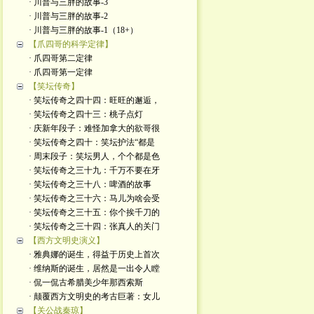
· 川普与三胖的故事-3
· 川普与三胖的故事-2
· 川普与三胖的故事-1（18+）
【爪四哥的科学定律】
· 爪四哥第二定律
· 爪四哥第一定律
【笑坛传奇】
· 笑坛传奇之四十四：旺旺的邂逅，
· 笑坛传奇之四十三：桃子点灯
· 庆新年段子：难怪加拿大的欲哥很
· 笑坛传奇之四十：笑坛护法“都是
· 周末段子：笑坛男人，个个都是色
· 笑坛传奇之三十九：千万不要在牙
· 笑坛传奇之三十八：啤酒的故事
· 笑坛传奇之三十六：马儿为啥会受
· 笑坛传奇之三十五：你个挨千刀的
· 笑坛传奇之三十四：张真人的关门
【西方文明史演义】
· 雅典娜的诞生，得益于历史上首次
· 维纳斯的诞生，居然是一出令人瞠
· 侃一侃古希腊美少年那西索斯
· 颠覆西方文明史的考古巨著：女儿
【关公战秦琼】