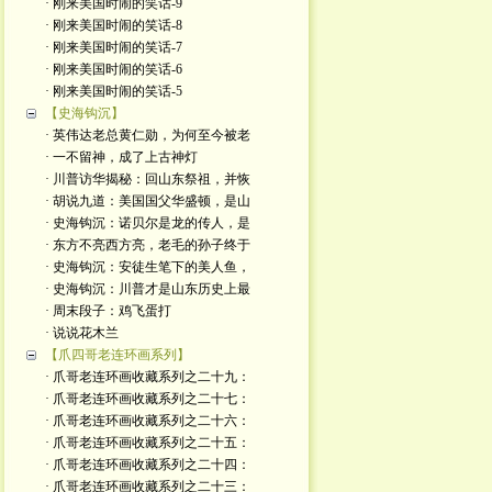
· 刚来美国时闹的笑话-9
· 刚来美国时闹的笑话-8
· 刚来美国时闹的笑话-7
· 刚来美国时闹的笑话-6
· 刚来美国时闹的笑话-5
【史海钩沉】
· 英伟达老总黄仁勋，为何至今被老
· 一不留神，成了上古神灯
· 川普访华揭秘：回山东祭祖，并恢
· 胡说九道：美国国父华盛顿，是山
· 史海钩沉：诺贝尔是龙的传人，是
· 东方不亮西方亮，老毛的孙子终于
· 史海钩沉：安徒生笔下的美人鱼，
· 史海钩沉：川普才是山东历史上最
· 周末段子：鸡飞蛋打
· 说说花木兰
【爪四哥老连环画系列】
· 爪哥老连环画收藏系列之二十九：
· 爪哥老连环画收藏系列之二十七：
· 爪哥老连环画收藏系列之二十六：
· 爪哥老连环画收藏系列之二十五：
· 爪哥老连环画收藏系列之二十四：
· 爪哥老连环画收藏系列之二十三：