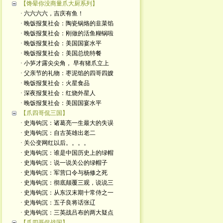
【馋晕你没商量爪大厨系列】
· 六六六六，吉庆有鱼！
· 晚饭报复社会：陶瓷锅烙的韭菜馅
· 晚饭报复社会：刚做的活鱼糊锅啦
· 晚饭报复社会：美国国宴水平
· 晚饭报复社会：美国总统特餐
· 小笋才露尖尖角， 早有猪爪立上
· 父亲节的礼物：枣泥馅的四哥四嫂
· 晚饭报复社会：火星食品
· 深夜报复社会：红烧外星人
· 晚饭报复社会：美国国宴水平
【爪四哥侃三国】
· 史海钩沉：诸葛亮一生最大的失误
· 史海钩沉：自古英雄出老二
· 关公变网红以后。。。。
· 史海钩沉：谁是中国历史上的绿帽
· 史海钩沉：说一说关公的绿帽子
· 史海钩沉：军营口令与杨修之死
· 史海钩沉：彻底颠覆三观，说说三
· 史海钩沉：从东汉末期十常侍之一
· 史海钩沉：五子良将话张辽
· 史海钩沉：三英战吕布的两大疑点
【爪四哥侃战国】