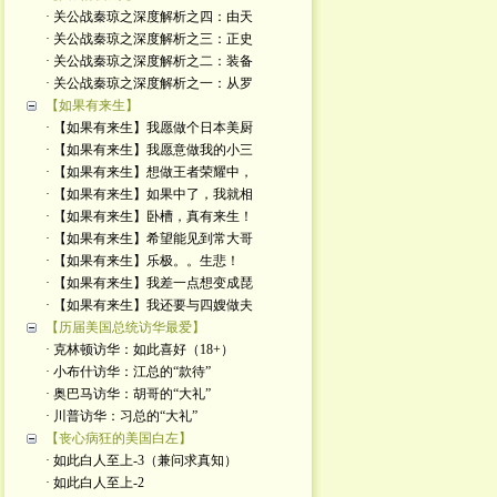
· 关公战秦琼之深度解析之四：由天
· 关公战秦琼之深度解析之三：正史
· 关公战秦琼之深度解析之二：装备
· 关公战秦琼之深度解析之一：从罗
【如果有来生】
· 【如果有来生】我愿做个日本美厨
· 【如果有来生】我愿意做我的小三
· 【如果有来生】想做王者荣耀中，
· 【如果有来生】如果中了，我就相
· 【如果有来生】卧槽，真有来生！
· 【如果有来生】希望能见到常大哥
· 【如果有来生】乐极。。生悲！
· 【如果有来生】我差一点想变成琵
· 【如果有来生】我还要与四嫂做夫
【历届美国总统访华最爱】
· 克林顿访华：如此喜好（18+）
· 小布什访华：江总的“款待”
· 奥巴马访华：胡哥的“大礼”
· 川普访华：习总的“大礼”
【丧心病狂的美国白左】
· 如此白人至上-3（兼问求真知）
· 如此白人至上-2