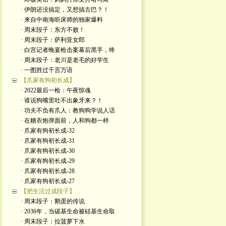
· 伊朗还没搞定，又想搞古巴？！
· 来自中南海听床师的独家爆料
· 周末段子：东方不败！
· 周末段子：萨利亚女郎
· 白宫记者晚宴枪击案幕后黑手，终
· 周末段子：老川是老毛的好学生
· 一图胜过千言万语
【爪家有狗初长成】
· 2022最后一枪：午夜惊魂
· 谁说狗嘴里吐不出象牙来？！
· 功夫不负有爪人：教狗狗学说人话
· 在糖衣炮弹面前，人和狗都一样
· 爪家有狗初长成-32
· 爪家有狗初长成-31
· 爪家有狗初长成-30
· 爪家有狗初长成-29
· 爪家有狗初长成-28
· 爪家有狗初长成-27
【把生活过成段子】
· 周末段子：鹅蛋的传说
· 2036年，当碳基生命被硅基生命取
· 周末段子：拉菠萝下水