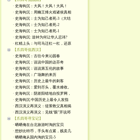
· 史海钩沉：大风！大风！大风！
· 史海钩沉：周幽王烽火戏诸侯真相
· 史海钩沉：士为知己者死-3（大结
· 史海钩沉：士为知己者死-2
· 史海钩沉：士为知己者死-1
· 史海钩沉: 送钟为何让华人忌讳?
· 杠精上头：与司马迁杠一杠，还原
【爪四哥侃西汉】
· 史海钩沉：古往今来沁园春
· 史海钩沉：说说中国的达芬奇
· 史海钩沉：说说第五伦的故事
· 史海钩沉：广场舞的来历
· 史海钩沉：历史上最牛的刺客
· 史海钩沉：爱到尽头，覆水难收。
· 史海钩沉：阴差阳错地自投罗网，
· 史海钩沉:中国历史上最令人发指
· 西汉演义再演义：缇萦救父真相揭
· 西汉演义再演义：见钱“眼”开说邓
【爪四哥寻宝记】
· 晒晒俺在台北旅游时淘的宝贝
· 想炒比特币，手头有点紧，贱卖几
· 晒晒俺从国内淘的宝贝-5