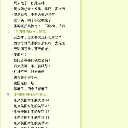
· 周末段子：如此杂种
· 周末随想录：长跑，嗑药，麦当劳
· 华夏新春：中西合璧迎马年
· 这年头，鸭子都变教授了
· 圣诞夜拍案惊奇：一不留神，爪四
【爪四哥的散文，随笔】
· 2028年，美国要实现社会主义？
· 西班牙难民潮的幕后真相：太无耻
· 无语问苍天，苍天问老川
· 要脸不？
· 如此赤裸裸的钱权交易！
· 四大股神，唯川普独尊！
· 杠杆不死，股难未已
· 川普是个好学生
· 卖国贼的下场
· 赢麻了，四个爪都麻了
【刚来美国时闹的笑话】
· 刚来美国时闹的笑话-14
· 刚来美国时闹的笑话-13
· 刚来美国时闹的笑话-12
· 刚来美国时闹的笑话-11
· 刚来美国时闹的笑话-10