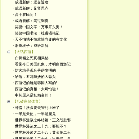
· 成语新解：远交近攻
· 成语新解：见贤思齐
· 高手在民间！
· 成语新解：闻过则喜
· 笑侃中国文字：万事开头男！
· 笑侃中国书法：杜甫猎艳记
· 天不怕地不怕就怕当爹的有文化
· 爪哥段子：成语新解
【大话西游】
· 白骨精之死真相揭秘
· 看见今日美国乱象，才明白西游记
· 防火墙是观音菩萨发明的
· 哈哈，避邪防妖的大蒜头
· 西游记的确是韩国人写的!
· 西游记的真相：太可怕啦！
· 中药原来是妖精变的！
【爪砖家侃体育】
· 可惜！沃叔要去智利上班了
· 一半是天使，一半是魔鬼
· 世界杯漫谈之终结篇：正义战胜邪
· 世界杯漫谈之二十九：要脸不？
· 世界杯漫谈之二十八：黄金第二王
· 世界杯漫谈之二十七：出来混，总