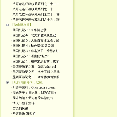
· 爪哥老连环画收藏系列之二十二：
· 爪哥老连环画收藏系列之二十一：
· 爪哥老连环画收藏系列之二十：韩
· 爪哥老连环画收藏系列之十九：聊
【游山玩水篇】
· 回国札记-7：京华随想录
· 回国札记-6：北大未名湖观鱼记
· 回国札记-5：人生自古谁无脂，留
· 回国札记-4：秋色赋·海淀公园
· 回国札记-3：瞧这孙子，滑得多好
· 回国札记-2：语言的“魅力”
· 回国札记-1：在桦加沙面前，俺甘
· 墨西哥游记之五：如此“adult onl
· 墨西哥游记之四：水土不服？早就
· 墨西哥游记之三：亲身体验偷渡的
【爪四哥的诗词，歌赋】
· 川普中国行：Once upon a dream
· 周末段子：撸比奥，别为我哭泣
· 周末随笔：天边有朵马做的云
· 情人节段子集锦
· 雪染的风采
· 圣诞快乐-逍遥游