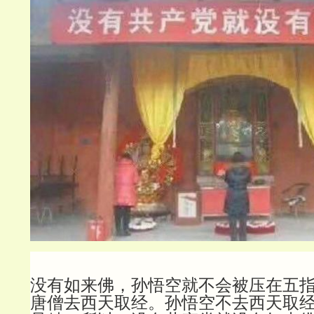
没有如来佛，孙悟空就不会被压在五
唐僧去西天取经。孙悟空不去西天取