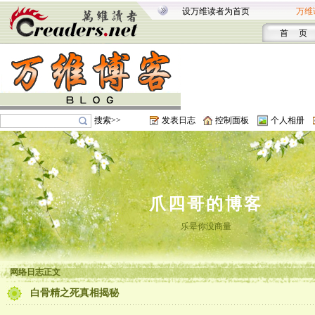
设万维读者为首页
万维
首 页
搜索>>
发表日志
控制面板
个人相册
爪四哥的博客
乐晕你没商量
网络日志正文
白骨精之死真相揭秘