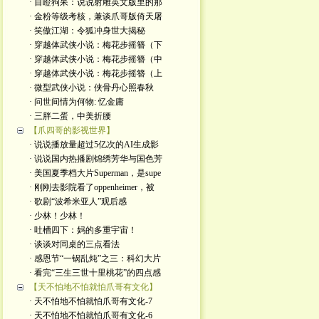
· 目瞪狗呆：说说射雕英文版里的那
· 金粉等级考核，兼谈爪哥版倚天屠
· 笑傲江湖：令狐冲身世大揭秘
· 穿越体武侠小说：梅花步摇簪（下
· 穿越体武侠小说：梅花步摇簪（中
· 穿越体武侠小说：梅花步摇簪（上
· 微型武侠小说：侠骨丹心照春秋
· 问世间情为何物: 忆金庸
· 三胖二蛋，中美折腰
【爪四哥的影视世界】
· 说说播放量超过5亿次的AI生成影
· 说说国内热播剧锦绣芳华与国色芳
· 美国夏季档大片Superman，是supe
· 刚刚去影院看了oppenheimer，被
· 歌剧“波希米亚人”观后感
· 少林！少林！
· 吐槽四下：妈的多重宇宙！
· 谈谈对同桌的三点看法
· 感恩节“一锅乱炖”之三：科幻大片
· 看完“三生三世十里桃花”的四点感
【天不怕地不怕就怕爪哥有文化】
· 天不怕地不怕就怕爪哥有文化-7
· 天不怕地不怕就怕爪哥有文化-6