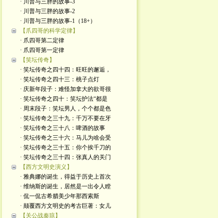
· 川普与三胖的故事-3
· 川普与三胖的故事-2
· 川普与三胖的故事-1（18+）
【爪四哥的科学定律】
· 爪四哥第二定律
· 爪四哥第一定律
【笑坛传奇】
· 笑坛传奇之四十四：旺旺的邂逅，
· 笑坛传奇之四十三：桃子点灯
· 庆新年段子：难怪加拿大的欲哥很
· 笑坛传奇之四十：笑坛护法“都是
· 周末段子：笑坛男人，个个都是色
· 笑坛传奇之三十九：千万不要在牙
· 笑坛传奇之三十八：啤酒的故事
· 笑坛传奇之三十六：马儿为啥会受
· 笑坛传奇之三十五：你个挨千刀的
· 笑坛传奇之三十四：张真人的关门
【西方文明史演义】
· 雅典娜的诞生，得益于历史上首次
· 维纳斯的诞生，居然是一出令人瞠
· 侃一侃古希腊美少年那西索斯
· 颠覆西方文明史的考古巨著：女儿
【关公战秦琼】