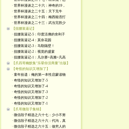
· 世界杯漫谈之二十六：神奇的19，
· 世界杯漫谈之二十五：天下无牛
· 世界杯漫谈之二十四：梅西能否打
· 世界杯漫谈之二十三：武当完胜少
【扭腰装逼记】
· 扭腰装逼记-5：印度活佛的舍利子
· 扭腰装逼记-4：莫奈花园
· 扭腰装逼记-3：马勒隔壁！
· 扭腰装逼记-2：视觉的盛宴
· 扭腰装逼记-1：凡尔赛+高雅=凡高
【爪四哥幽默集“乐晕你没商量”出版】
【奇怪的知识又增加了】
· 童年拾遗：俺的第一本性启蒙读物
· 奇怪的知识又增加了-5
· 奇怪的知识又增加了-4
· 奇怪的知识又增加了-3
· 奇怪的知识又增加了-2
· 奇怪的知识又增加了-1
【爪哥微段子集锦】
· 微信段子精选之六十七：少小不努
· 微信段子精选之六十六：代沟，真
· 微信段子精选之六十五：做穷人的