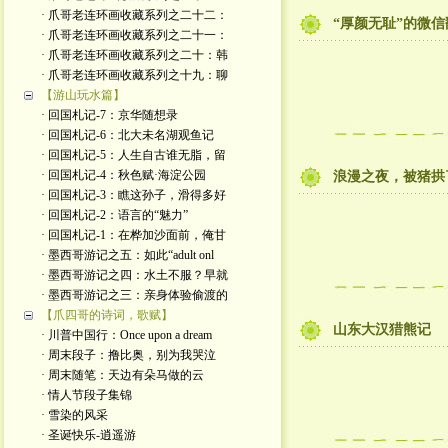
· 爪哥老连环画收藏系列之二十二：
“厚颜无耻”的微
· 爪哥老连环画收藏系列之二十一：
· 爪哥老连环画收藏系列之二十：韩
· 爪哥老连环画收藏系列之十九：聊
【游山玩水篇】
· 回国札记-7：京华随想录
· 回国札记-6：北大未名湖观鱼记
· 回国札记-5：人生自古谁无脂，留
· 回国札记-4：秋色赋·海淀公园
浪漫之夜，被猪拱
· 回国札记-3：瞧这孙子，滑得多好
· 回国札记-2：语言的“魅力”
· 回国札记-1：在桦加沙面前，俺甘
· 墨西哥游记之五：如此“adult onl
· 墨西哥游记之四：水土不服？早就
· 墨西哥游记之三：亲身体验偷渡的
【爪四哥的诗词，歌赋】
山东大汉猎熊记
· 川普中国行：Once upon a dream
· 周末段子：撸比奥，别为我哭泣
· 周末随笔：天边有朵马做的云
· 情人节段子集锦
· 雪染的风采
· 圣诞快乐-逍遥游