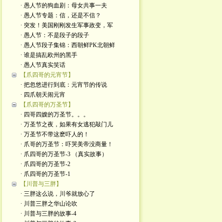
· 愚人节的狗血剧：母女共事一夫
· 愚人节专题：信，还是不信？
· 突发！美国刚刚发生军事政变，军
· 愚人节：不是段子的段子
· 愚人节段子集锦：西朝鲜PK北朝鲜
· 谁是搞乱欧州的黑手
· 愚人节真实笑话
【爪四哥的元宵节】
· 把忽悠进行到底：元宵节的传说
· 四爪朝天闹元宵
【爪四哥的万圣节】
· 四哥四嫂的万圣节。。。
· 万圣节之夜，如果有女逃犯敲门儿
· 万圣节不带这麽吓人的！
· 爪哥的万圣节：吓哭美帝没商量！
· 爪四哥的万圣节-3 （真实故事）
· 爪四哥的万圣节-2
· 爪四哥的万圣节-1
【川普与三胖】
· 三胖这么说，川爷就放心了
· 川普三胖之华山论吹
· 川普与三胖的故事-4