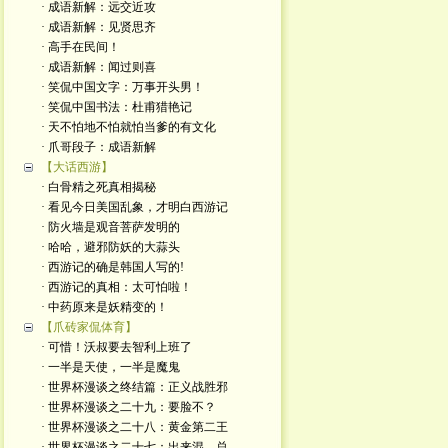
· 成语新解：远交近攻
· 成语新解：见贤思齐
· 高手在民间！
· 成语新解：闻过则喜
· 笑侃中国文字：万事开头男！
· 笑侃中国书法：杜甫猎艳记
· 天不怕地不怕就怕当爹的有文化
· 爪哥段子：成语新解
【大话西游】
· 白骨精之死真相揭秘
· 看见今日美国乱象，才明白西游记
· 防火墙是观音菩萨发明的
· 哈哈，避邪防妖的大蒜头
· 西游记的确是韩国人写的!
· 西游记的真相：太可怕啦！
· 中药原来是妖精变的！
【爪砖家侃体育】
· 可惜！沃叔要去智利上班了
· 一半是天使，一半是魔鬼
· 世界杯漫谈之终结篇：正义战胜邪
· 世界杯漫谈之二十九：要脸不？
· 世界杯漫谈之二十八：黄金第二王
· 世界杯漫谈之二十七：出来混，总