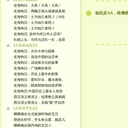
· 史海钩沉：大风！大风！大风！
· 史海钩沉：周幽王烽火戏诸侯真相
如此反AA，哈佛
· 史海钩沉：士为知己者死-3（大结
· 史海钩沉：士为知己者死-2
· 史海钩沉：士为知己者死-1
· 史海钩沉: 送钟为何让华人忌讳?
· 杠精上头：与司马迁杠一杠，还原
【爪四哥侃西汉】
· 史海钩沉：古往今来沁园春
· 史海钩沉：说说中国的达芬奇
· 史海钩沉：说说第五伦的故事
· 史海钩沉：广场舞的来历
· 史海钩沉：历史上最牛的刺客
· 史海钩沉：爱到尽头，覆水难收。
· 史海钩沉：阴差阳错地自投罗网，
· 史海钩沉:中国历史上最令人发指
· 西汉演义再演义：缇萦救父真相揭
· 西汉演义再演义：见钱“眼”开说邓
【爪四哥寻宝记】
· 晒晒俺在台北旅游时淘的宝贝
· 想炒比特币，手头有点紧，贱卖几
· 晒晒俺从国内淘的宝贝-5