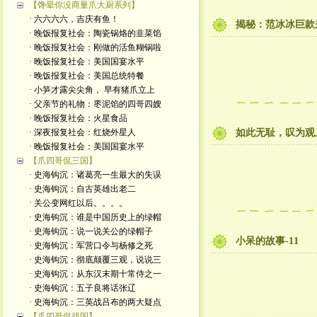
【馋晕你没商量爪大厨系列】
· 六六六六，吉庆有鱼！
揭秘：范冰冰巨款
· 晚饭报复社会：陶瓷锅烙的韭菜馅
· 晚饭报复社会：刚做的活鱼糊锅啦
· 晚饭报复社会：美国国宴水平
· 晚饭报复社会：美国总统特餐
· 小笋才露尖尖角， 早有猪爪立上
· 父亲节的礼物：枣泥馅的四哥四嫂
· 晚饭报复社会：火星食品
· 深夜报复社会：红烧外星人
如此无耻，叹为观
· 晚饭报复社会：美国国宴水平
【爪四哥侃三国】
· 史海钩沉：诸葛亮一生最大的失误
· 史海钩沉：自古英雄出老二
· 关公变网红以后。。。。
· 史海钩沉：谁是中国历史上的绿帽
· 史海钩沉：说一说关公的绿帽子
小呆的故事-11
· 史海钩沉：军营口令与杨修之死
· 史海钩沉：彻底颠覆三观，说说三
· 史海钩沉：从东汉末期十常侍之一
· 史海钩沉：五子良将话张辽
· 史海钩沉：三英战吕布的两大疑点
【爪四哥侃战国】