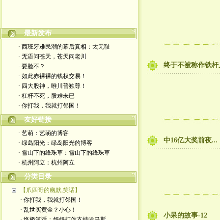
嬉笑怒骂皆文章，酸甜苦辣铸人生
最新发布
· 西班牙难民潮的幕后真相：太无耻
· 无语问苍天，苍天问老川
终于不被称作铁杆
· 要脸不？
· 如此赤裸裸的钱权交易！
· 四大股神，唯川普独尊！
· 杠杆不死，股难未已
· 你打我，我就打邻国！
友好链接
· 艺萌：艺萌的博客
中16亿大奖前夜...
· 绿岛阳光：绿岛阳光的博客
· 雪山下的绛珠草：雪山下的绛珠草
· 杭州阿立：杭州阿立
分类目录
【爪四哥的幽默,笑话】
· 你打我，我就打邻国！
· 乱世买黄金？小心！
小呆的故事-12
· 终极笑话：妈妈打你支持哈马斯