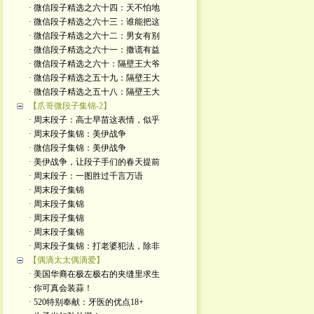
· 微信段子精选之六十四：天不怕地
· 微信段子精选之六十三：谁能把这
· 微信段子精选之六十二：男女有别
· 微信段子精选之六十一：撒谎有益
· 微信段子精选之六十：隔壁王大爷
· 微信段子精选之五十九：隔壁王大
· 微信段子精选之五十八：隔壁王大
【爪哥微段子集锦-2】
· 周末段子：高士早苗这表情，似乎
· 周末段子集锦：美伊战争
· 微信段子集锦：美伊战争
· 美伊战争，让段子手们的春天提前
· 周末段子：一图胜过千言万语
· 周末段子集锦
· 周末段子集锦
· 周末段子集锦
· 周末段子集锦
· 周末段子集锦：打老婆犯法，除非
【偶滴太太偶滴爱】
· 美国华裔在极左极右的夹缝里求生
· 你可真会装蒜！
· 520特别奉献：牙医的优点18+