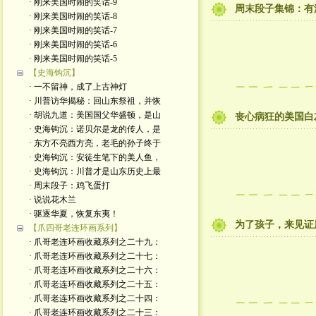
· 刚来美国时闹的笑话-9
周末段子集锦：有
· 刚来美国时闹的笑话-8
· 刚来美国时闹的笑话-7
· 刚来美国时闹的笑话-6
· 刚来美国时闹的笑话-5
【史海钩沉】
· 一不留神，成了上古神灯
· 川普访华揭秘：回山东祭祖，并恢
· 胡说九道：美国国父华盛顿，是山
丧心病狂的美国白左
· 史海钩沉：诺贝尔是龙的传人，是
· 东方不亮西方亮，老毛的孙子终于
· 史海钩沉：安徒生笔下的美人鱼，
· 史海钩沉：川普才是山东历史上最
· 周末段子：鸡飞蛋打
· 说说花木兰
· 驱逐华夏，恢复东夷！
为了孩子，来见证
【爪四哥老连环画系列】
· 爪哥老连环画收藏系列之二十九：
· 爪哥老连环画收藏系列之二十七：
· 爪哥老连环画收藏系列之二十六：
· 爪哥老连环画收藏系列之二十五：
· 爪哥老连环画收藏系列之二十四：
· 爪哥老连环画收藏系列之二十三：