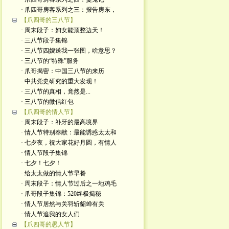
· 爪四哥房客系列之三：报告房东，
【爪四哥的三八节】
· 周末段子：妇女能顶整边天！
· 三八节段子集锦
· 三八节四嫂送我一张图，啥意思？
· 三八节的“特殊”服务
· 爪哥揭密：中国三八节的来历
· 中共党史研究的重大发现！
· 三八节的真相，竟然是...
· 三八节的微信红包
【爪四哥的情人节】
· 周末段子：补牙的最高境界
· 情人节特别奉献：最能诱惑太太和
· 七夕夜，祝大家花好月圆，有情人
· 情人节段子集锦
· 七夕！七夕！
· 给太太做的情人节早餐
· 周末段子：情人节过后之一地鸡毛
· 爪哥段子集锦：520终极揭秘
· 情人节居然与关羽斩貂蝉有关
· 情人节追我的女人们
【爪四哥的愚人节】