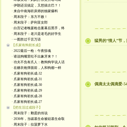
· 伊朗还没搞定，又想搞古巴？！
· 来自中南海听床师的独家爆料
· 周末段子：东方不败！
· 周末段子：萨利亚女郎
· 白宫记者晚宴枪击案幕后黑手，终
· 周末段子：老川是老毛的好学生
· 一图胜过千言万语
猛男的“情人”节，
【爪家有狗初长成】
· 2022最后一枪：午夜惊魂
· 谁说狗嘴里吐不出象牙来？！
· 功夫不负有爪人：教狗狗学说人话
· 在糖衣炮弹面前，人和狗都一样
· 爪家有狗初长成-32
· 爪家有狗初长成-31
偶滴太太偶滴爱-5
· 爪家有狗初长成-30
· 爪家有狗初长成-29
· 爪家有狗初长成-28
· 爪家有狗初长成-27
【把生活过成段子】
· 周末段子：鹅蛋的传说
· 2036年，当碳基生命被硅基生命取
· 周末段子：拉菠萝下水