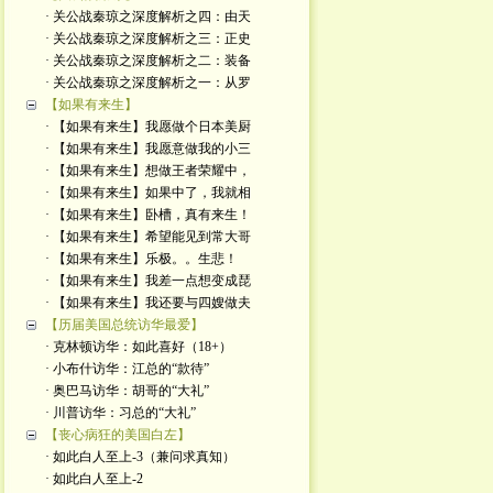
· 关公战秦琼之深度解析之四：由天
· 关公战秦琼之深度解析之三：正史
· 关公战秦琼之深度解析之二：装备
· 关公战秦琼之深度解析之一：从罗
【如果有来生】
· 【如果有来生】我愿做个日本美厨
· 【如果有来生】我愿意做我的小三
· 【如果有来生】想做王者荣耀中，
· 【如果有来生】如果中了，我就相
· 【如果有来生】卧槽，真有来生！
· 【如果有来生】希望能见到常大哥
· 【如果有来生】乐极。。生悲！
· 【如果有来生】我差一点想变成琵
· 【如果有来生】我还要与四嫂做夫
【历届美国总统访华最爱】
· 克林顿访华：如此喜好（18+）
· 小布什访华：江总的“款待”
· 奥巴马访华：胡哥的“大礼”
· 川普访华：习总的“大礼”
【丧心病狂的美国白左】
· 如此白人至上-3（兼问求真知）
· 如此白人至上-2