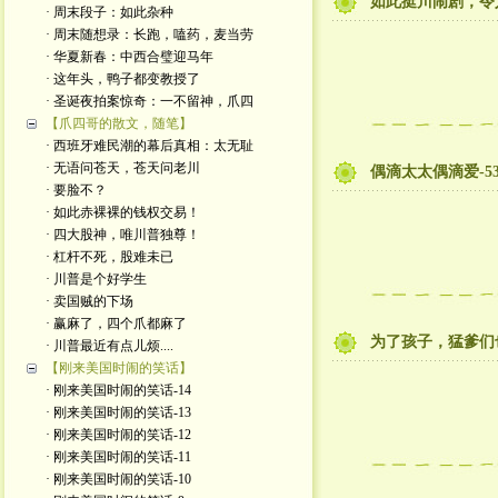
如此挺川闹剧，令
· 周末段子：如此杂种
· 周末随想录：长跑，嗑药，麦当劳
· 华夏新春：中西合璧迎马年
· 这年头，鸭子都变教授了
· 圣诞夜拍案惊奇：一不留神，爪四
【爪四哥的散文，随笔】
· 西班牙难民潮的幕后真相：太无耻
· 无语问苍天，苍天问老川
偶滴太太偶滴爱-5
· 要脸不？
· 如此赤裸裸的钱权交易！
· 四大股神，唯川普独尊！
· 杠杆不死，股难未已
· 川普是个好学生
· 卖国贼的下场
· 赢麻了，四个爪都麻了
为了孩子，猛爹们
· 川普最近有点儿烦....
【刚来美国时闹的笑话】
· 刚来美国时闹的笑话-14
· 刚来美国时闹的笑话-13
· 刚来美国时闹的笑话-12
· 刚来美国时闹的笑话-11
· 刚来美国时闹的笑话-10