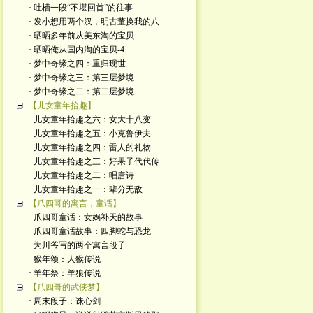
· 吐槽一段“不堪回首”的往事
· 发小想用两个汉，明古董换我的八
· 晒晒多年前从美东淘的宝贝
· 晒晒俺从国内淘的宝贝-4
· 梦中奇缘之四：重归现世
· 梦中奇缘之三：第三层梦境
· 梦中奇缘之二：第二层梦境
【儿女童年拾趣】
· 儿女童年拾趣之六：女大十八变
· 儿女童年拾趣之五：小克鲁伊夫
· 儿女童年拾趣之四：雷人的礼物
· 儿女童年拾趣之三：好果子代代传
· 儿女童年拾趣之二：唱唐诗
· 儿女童年拾趣之一：辈分无敌
【爪四哥的寓言，童话】
· 爪四哥童话：女娲补天的故事
· 爪四哥童话故事：四脚蛇与恐龙
· 为川爷写的两个寓言段子
· 猴年颂：人猴传说
· 羊年祭：羊狼传说
【爪四哥的武侠梦】
· 周末段子：诛心剑