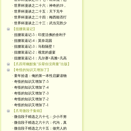
· 世界杯漫谈之二十六：神奇的19，
· 世界杯漫谈之二十五：天下无牛
· 世界杯漫谈之二十四：梅西能否打
· 世界杯漫谈之二十三：武当完胜少
【扭腰装逼记】
· 扭腰装逼记-5：印度活佛的舍利子
· 扭腰装逼记-4：莫奈花园
· 扭腰装逼记-3：马勒隔壁！
· 扭腰装逼记-2：视觉的盛宴
· 扭腰装逼记-1：凡尔赛+高雅=凡高
【爪四哥幽默集“乐晕你没商量”出版】
【奇怪的知识又增加了】
· 童年拾遗：俺的第一本性启蒙读物
· 奇怪的知识又增加了-5
· 奇怪的知识又增加了-4
· 奇怪的知识又增加了-3
· 奇怪的知识又增加了-2
· 奇怪的知识又增加了-1
【爪哥微段子集锦】
· 微信段子精选之六十七：少小不努
· 微信段子精选之六十六：代沟，真
· 微信段子精选之六十五：做穷人的