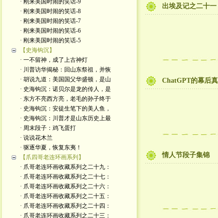
· 刚来美国时闹的笑话-9
出埃及记之二十一
· 刚来美国时闹的笑话-8
· 刚来美国时闹的笑话-7
· 刚来美国时闹的笑话-6
· 刚来美国时闹的笑话-5
【史海钩沉】
· 一不留神，成了上古神灯
· 川普访华揭秘：回山东祭祖，并恢
· 胡说九道：美国国父华盛顿，是山
ChatGPT的幕
· 史海钩沉：诺贝尔是龙的传人，是
· 东方不亮西方亮，老毛的孙子终于
· 史海钩沉：安徒生笔下的美人鱼，
· 史海钩沉：川普才是山东历史上最
· 周末段子：鸡飞蛋打
· 说说花木兰
· 驱逐华夏，恢复东夷！
情人节段子集锦
【爪四哥老连环画系列】
· 爪哥老连环画收藏系列之二十九：
· 爪哥老连环画收藏系列之二十七：
· 爪哥老连环画收藏系列之二十六：
· 爪哥老连环画收藏系列之二十五：
· 爪哥老连环画收藏系列之二十四：
· 爪哥老连环画收藏系列之二十三：