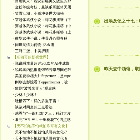
· 目瞪狗呆：说说射雕英文版里的那
· 金粉等级考核，兼谈爪哥版倚天屠
· 笑傲江湖：令狐冲身世大揭秘
· 穿越体武侠小说：梅花步摇簪（下
出埃及记之十七：
· 穿越体武侠小说：梅花步摇簪（中
· 穿越体武侠小说：梅花步摇簪（上
· 微型武侠小说：侠骨丹心照春秋
· 问世间情为何物: 忆金庸
· 三胖二蛋，中美折腰
【爪四哥的影视世界】
· 说说播放量超过5亿次的AI生成影
昨天去中领馆，取
· 说说国内热播剧锦绣芳华与国色芳
· 美国夏季档大片Superman，是supe
· 刚刚去影院看了oppenheimer，被
· 歌剧“波希米亚人”观后感
· 少林！少林！
· 吐槽四下：妈的多重宇宙！
· 谈谈对同桌的三点看法
· 感恩节“一锅乱炖”之三：科幻大片
· 看完“三生三世十里桃花”的四点感
【天不怕地不怕就怕爪哥有文化】
· 天不怕地不怕就怕爪哥有文化-7
· 天不怕地不怕就怕爪哥有文化-6