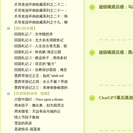
· 爪哥老连环画收藏系列之二十二：
超级碗观后感：马红
· 爪哥老连环画收藏系列之二十一：
· 爪哥老连环画收藏系列之二十：韩
· 爪哥老连环画收藏系列之十九：聊
【游山玩水篇】
· 回国札记-7：京华随想录
· 回国札记-6：北大未名湖观鱼记
· 回国札记-5：人生自古谁无脂，留
· 回国札记-4：秋色赋·海淀公园
超级碗观后感：黑
· 回国札记-3：瞧这孙子，滑得多好
· 回国札记-2：语言的“魅力”
· 回国札记-1：在桦加沙面前，俺甘
· 墨西哥游记之五：如此“adult onl
· 墨西哥游记之四：水土不服？早就
· 墨西哥游记之三：亲身体验偷渡的
【爪四哥的诗词，歌赋】
ChatGPT幕后
· 川普中国行：Once upon a dream
· 周末段子：撸比奥，别为我哭泣
· 周末随笔：天边有朵马做的云
· 情人节段子集锦
· 雪染的风采
· 圣诞快乐-逍遥游