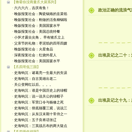
【馋晕你没商量爪大厨系列】
· 六六六六，吉庆有鱼！
政治正确的流浪气
· 晚饭报复社会：陶瓷锅烙的韭菜馅
· 晚饭报复社会：刚做的活鱼糊锅啦
· 晚饭报复社会：美国国宴水平
· 晚饭报复社会：美国总统特餐
· 小笋才露尖尖角， 早有猪爪立上
· 父亲节的礼物：枣泥馅的四哥四嫂
· 晚饭报复社会：火星食品
· 深夜报复社会：红烧外星人
出埃及记之二十：
· 晚饭报复社会：美国国宴水平
【爪四哥侃三国】
· 史海钩沉：诸葛亮一生最大的失误
· 史海钩沉：自古英雄出老二
· 关公变网红以后。。。。
· 史海钩沉：谁是中国历史上的绿帽
· 史海钩沉：说一说关公的绿帽子
出埃及记之十九：
· 史海钩沉：军营口令与杨修之死
· 史海钩沉：彻底颠覆三观，说说三
· 史海钩沉：从东汉末期十常侍之一
· 史海钩沉：五子良将话张辽
· 史海钩沉：三英战吕布的两大疑点
【爪四哥侃战国】