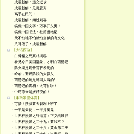
· 成语新解：远交近攻
· 成语新解：见贤思齐
· 高手在民间！
· 成语新解：闻过则喜
· 笑侃中国文字：万事开头男！
· 笑侃中国书法：杜甫猎艳记
· 天不怕地不怕就怕当爹的有文化
· 爪哥段子：成语新解
【大话西游】
· 白骨精之死真相揭秘
· 看见今日美国乱象，才明白西游记
· 防火墙是观音菩萨发明的
· 哈哈，避邪防妖的大蒜头
· 西游记的确是韩国人写的!
· 西游记的真相：太可怕啦！
· 中药原来是妖精变的！
【爪砖家侃体育】
· 可惜！沃叔要去智利上班了
· 一半是天使，一半是魔鬼
· 世界杯漫谈之终结篇：正义战胜邪
· 世界杯漫谈之二十九：要脸不？
· 世界杯漫谈之二十八：黄金第二王
· 世界杯漫谈之二十七：出来混，总