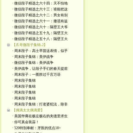
· 微信段子精选之六十四：天不怕地
· 微信段子精选之六十三：谁能把这
· 微信段子精选之六十二：男女有别
· 微信段子精选之六十一：撒谎有益
· 微信段子精选之六十：隔壁王大爷
· 微信段子精选之五十九：隔壁王大
· 微信段子精选之五十八：隔壁王大
【爪哥微段子集锦-2】
· 周末段子：高士早苗这表情，似乎
· 周末段子集锦：美伊战争
· 微信段子集锦：美伊战争
· 美伊战争，让段子手们的春天提前
· 周末段子：一图胜过千言万语
· 周末段子集锦
· 周末段子集锦
· 周末段子集锦
· 周末段子集锦
· 周末段子集锦：打老婆犯法，除非
【偶滴太太偶滴爱】
· 美国华裔在极左极右的夹缝里求生
· 你可真会装蒜！
· 520特别奉献：牙医的优点18+