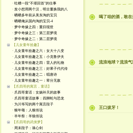
· 吐槽一段“不堪回首”的往事
· 发小想用两个汉，明古董换我的八
· 晒晒多年前从美东淘的宝贝
喝了咱的酒，敢在
· 晒晒俺从国内淘的宝贝-4
· 梦中奇缘之四：重归现世
· 梦中奇缘之三：第三层梦境
· 梦中奇缘之二：第二层梦境
【儿女童年拾趣】
· 儿女童年拾趣之六：女大十八变
· 儿女童年拾趣之五：小克鲁伊夫
流浪地球？流浪气
· 儿女童年拾趣之四：雷人的礼物
· 儿女童年拾趣之三：好果子代代传
· 儿女童年拾趣之二：唱唐诗
· 儿女童年拾趣之一：辈分无敌
【爪四哥的寓言，童话】
· 爪四哥童话：女娲补天的故事
· 爪四哥童话故事：四脚蛇与恐龙
· 为川爷写的两个寓言段子
王口拔牙！
· 猴年颂：人猴传说
· 羊年祭：羊狼传说
【爪四哥的武侠梦】
· 周末段子：诛心剑