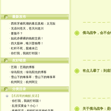
最新发布
嬉笑怒骂皆文章，酸甜苦辣铸人生
· 西班牙难民潮的幕后真相：太无耻
· 无语问苍天，苍天问老川
俄乌战争，会不会
· 要脸不？
· 如此赤裸裸的钱权交易！
· 四大股神，唯川普独尊！
· 杠杆不死，股难未已
· 你打我，我就打邻国！
友好链接
· 艺萌：艺萌的博客
有点儿晕了：到底
· 绿岛阳光：绿岛阳光的博客
· 雪山下的绛珠草：雪山下的绛珠草
· 杭州阿立：杭州阿立
分类目录
【爪四哥的幽默,笑话】
· 你打我，我就打邻国！
· 乱世买黄金？小心！
关于俄乌战争：是
· 终极笑话：妈妈打你支持哈马斯