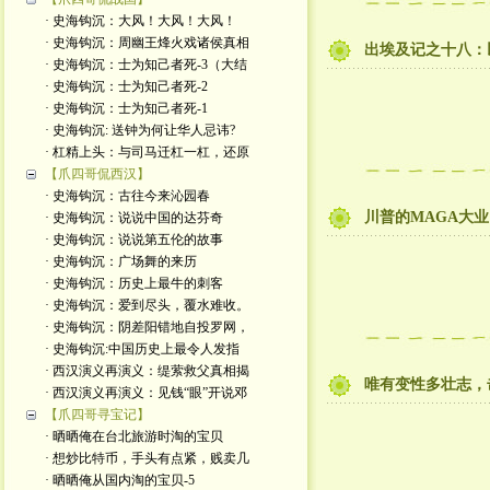
· 史海钩沉：大风！大风！大风！
· 史海钩沉：周幽王烽火戏诸侯真相
出埃及记之十八：
· 史海钩沉：士为知己者死-3（大结
· 史海钩沉：士为知己者死-2
· 史海钩沉：士为知己者死-1
· 史海钩沉: 送钟为何让华人忌讳?
· 杠精上头：与司马迁杠一杠，还原
【爪四哥侃西汉】
· 史海钩沉：古往今来沁园春
川普的MAGA大
· 史海钩沉：说说中国的达芬奇
· 史海钩沉：说说第五伦的故事
· 史海钩沉：广场舞的来历
· 史海钩沉：历史上最牛的刺客
· 史海钩沉：爱到尽头，覆水难收。
· 史海钩沉：阴差阳错地自投罗网，
· 史海钩沉:中国历史上最令人发指
· 西汉演义再演义：缇萦救父真相揭
唯有变性多壮志，
· 西汉演义再演义：见钱“眼”开说邓
【爪四哥寻宝记】
· 晒晒俺在台北旅游时淘的宝贝
· 想炒比特币，手头有点紧，贱卖几
· 晒晒俺从国内淘的宝贝-5