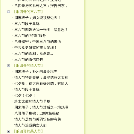
· 爪四哥房客系列之三：报告房东，
【爪四哥的三八节】
· 周末段子：妇女能顶整边天！
· 三八节段子集锦
· 三八节四嫂送我一张图，啥意思？
· 三八节的“特殊”服务
· 爪哥揭密：中国三八节的来历
· 中共党史研究的重大发现！
· 三八节的真相，竟然是...
· 三八节的微信红包
【爪四哥的情人节】
· 周末段子：补牙的最高境界
· 情人节特别奉献：最能诱惑太太和
· 七夕夜，祝大家花好月圆，有情人
· 情人节段子集锦
· 七夕！七夕！
· 给太太做的情人节早餐
· 周末段子：情人节过后之一地鸡毛
· 爪哥段子集锦：520终极揭秘
· 情人节居然与关羽斩貂蝉有关
· 情人节追我的女人们
【爪四哥的愚人节】