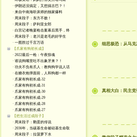
· 伊朗还没搞定，又想搞古巴？！
· 来自中南海听床师的独家爆料
· 周末段子：东方不败！
· 周末段子：萨利亚女郎
· 白宫记者晚宴枪击案幕后黑手，终
· 周末段子：老川是老毛的好学生
· 一图胜过千言万语
细思极恐：从马克
【爪家有狗初长成】
· 2022最后一枪：午夜惊魂
· 谁说狗嘴里吐不出象牙来？！
· 功夫不负有爪人：教狗狗学说人话
· 在糖衣炮弹面前，人和狗都一样
· 爪家有狗初长成-32
· 爪家有狗初长成-31
真相大白：民主党
· 爪家有狗初长成-30
· 爪家有狗初长成-29
· 爪家有狗初长成-28
· 爪家有狗初长成-27
【把生活过成段子】
· 周末段子：鹅蛋的传说
· 2036年，当碳基生命被硅基生命取
· 周末段子：拉菠萝下水