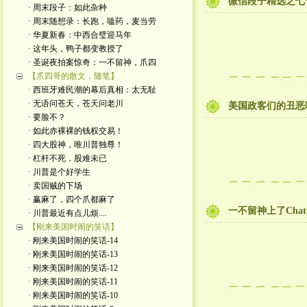
微信段子精选之七
· 周末段子：如此杂种
· 周末随想录：长跑，嗑药，麦当劳
· 华夏新春：中西合璧迎马年
· 这年头，鸭子都变教授了
· 圣诞夜拍案惊奇：一不留神，爪四
【爪四哥的散文，随笔】
· 西班牙难民潮的幕后真相：太无耻
· 无语问苍天，苍天问老川
美国政客们的丑恶
· 要脸不？
· 如此赤裸裸的钱权交易！
· 四大股神，唯川普独尊！
· 杠杆不死，股难未已
· 川普是个好学生
· 卖国贼的下场
· 赢麻了，四个爪都麻了
一不留神上了Cha
· 川普最近有点儿烦....
【刚来美国时闹的笑话】
· 刚来美国时闹的笑话-14
· 刚来美国时闹的笑话-13
· 刚来美国时闹的笑话-12
· 刚来美国时闹的笑话-11
· 刚来美国时闹的笑话-10