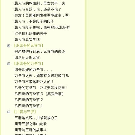
· 愚人节的狗血剧：母女共事一夫
· 愚人节专题：信，还是不信？
· 突发！美国刚刚发生军事政变，军
· 愚人节：不是段子的段子
· 愚人节段子集锦：西朝鲜PK北朝鲜
· 谁是搞乱欧州的黑手
· 愚人节真实笑话
【爪四哥的元宵节】
· 把忽悠进行到底：元宵节的传说
· 四爪朝天闹元宵
【爪四哥的万圣节】
· 四哥四嫂的万圣节。。。
· 万圣节之夜，如果有女逃犯敲门儿
· 万圣节不带这麽吓人的！
· 爪哥的万圣节：吓哭美帝没商量！
· 爪四哥的万圣节-3 （真实故事）
· 爪四哥的万圣节-2
· 爪四哥的万圣节-1
【川普与三胖】
· 三胖这么说，川爷就放心了
· 川普三胖之华山论吹
· 川普与三胖的故事-4