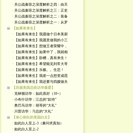
· 关公战秦琼之深度解析之四：由天
· 关公战秦琼之深度解析之三：正史
· 关公战秦琼之深度解析之二：装备
· 关公战秦琼之深度解析之一：从罗
【如果有来生】
· 【如果有来生】我愿做个日本美厨
· 【如果有来生】我愿意做我的小三
· 【如果有来生】想做王者荣耀中，
· 【如果有来生】如果中了，我就相
· 【如果有来生】卧槽，真有来生！
· 【如果有来生】希望能见到常大哥
· 【如果有来生】乐极。。生悲！
· 【如果有来生】我差一点想变成琵
· 【如果有来生】我还要与四嫂做夫
【历届美国总统访华最爱】
· 克林顿访华：如此喜好（18+）
· 小布什访华：江总的“款待”
· 奥巴马访华：胡哥的“大礼”
· 川普访华：习总的“大礼”
【丧心病狂的美国白左】
· 如此白人至上-3（兼问求真知）
· 如此白人至上-2