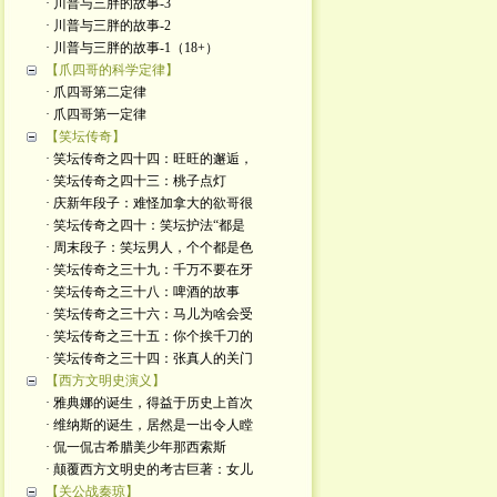
· 川普与三胖的故事-3
· 川普与三胖的故事-2
· 川普与三胖的故事-1（18+）
【爪四哥的科学定律】
· 爪四哥第二定律
· 爪四哥第一定律
【笑坛传奇】
· 笑坛传奇之四十四：旺旺的邂逅，
· 笑坛传奇之四十三：桃子点灯
· 庆新年段子：难怪加拿大的欲哥很
· 笑坛传奇之四十：笑坛护法“都是
· 周末段子：笑坛男人，个个都是色
· 笑坛传奇之三十九：千万不要在牙
· 笑坛传奇之三十八：啤酒的故事
· 笑坛传奇之三十六：马儿为啥会受
· 笑坛传奇之三十五：你个挨千刀的
· 笑坛传奇之三十四：张真人的关门
【西方文明史演义】
· 雅典娜的诞生，得益于历史上首次
· 维纳斯的诞生，居然是一出令人瞠
· 侃一侃古希腊美少年那西索斯
· 颠覆西方文明史的考古巨著：女儿
【关公战秦琼】