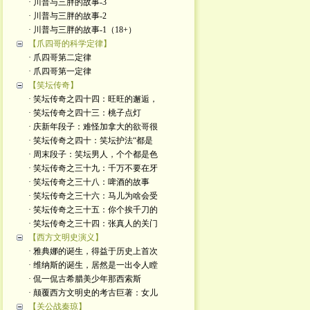
· 川普与三胖的故事-3
· 川普与三胖的故事-2
· 川普与三胖的故事-1（18+）
【爪四哥的科学定律】
· 爪四哥第二定律
· 爪四哥第一定律
【笑坛传奇】
· 笑坛传奇之四十四：旺旺的邂逅，
· 笑坛传奇之四十三：桃子点灯
· 庆新年段子：难怪加拿大的欲哥很
· 笑坛传奇之四十：笑坛护法“都是
· 周末段子：笑坛男人，个个都是色
· 笑坛传奇之三十九：千万不要在牙
· 笑坛传奇之三十八：啤酒的故事
· 笑坛传奇之三十六：马儿为啥会受
· 笑坛传奇之三十五：你个挨千刀的
· 笑坛传奇之三十四：张真人的关门
【西方文明史演义】
· 雅典娜的诞生，得益于历史上首次
· 维纳斯的诞生，居然是一出令人瞠
· 侃一侃古希腊美少年那西索斯
· 颠覆西方文明史的考古巨著：女儿
【关公战秦琼】