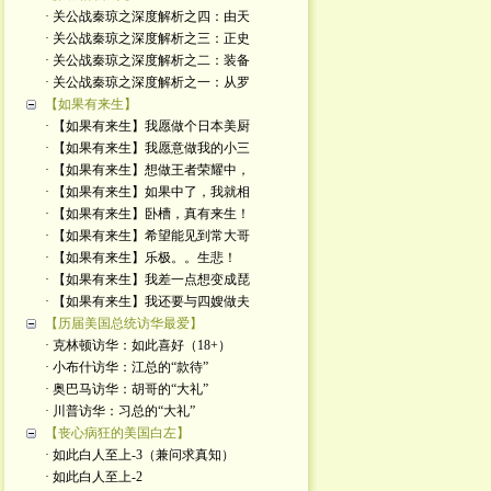
· 关公战秦琼之深度解析之四：由天
· 关公战秦琼之深度解析之三：正史
· 关公战秦琼之深度解析之二：装备
· 关公战秦琼之深度解析之一：从罗
【如果有来生】
· 【如果有来生】我愿做个日本美厨
· 【如果有来生】我愿意做我的小三
· 【如果有来生】想做王者荣耀中，
· 【如果有来生】如果中了，我就相
· 【如果有来生】卧槽，真有来生！
· 【如果有来生】希望能见到常大哥
· 【如果有来生】乐极。。生悲！
· 【如果有来生】我差一点想变成琵
· 【如果有来生】我还要与四嫂做夫
【历届美国总统访华最爱】
· 克林顿访华：如此喜好（18+）
· 小布什访华：江总的“款待”
· 奥巴马访华：胡哥的“大礼”
· 川普访华：习总的“大礼”
【丧心病狂的美国白左】
· 如此白人至上-3（兼问求真知）
· 如此白人至上-2