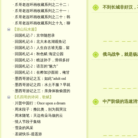
· 爪哥老连环画收藏系列之二十二：
不到长城非好汉，
· 爪哥老连环画收藏系列之二十一：
· 爪哥老连环画收藏系列之二十：韩
· 爪哥老连环画收藏系列之十九：聊
【游山玩水篇】
· 回国札记-7：京华随想录
· 回国札记-6：北大未名湖观鱼记
· 回国札记-5：人生自古谁无脂，留
· 回国札记-4：秋色赋·海淀公园
俄乌战争，就是杨
· 回国札记-3：瞧这孙子，滑得多好
· 回国札记-2：语言的“魅力”
· 回国札记-1：在桦加沙面前，俺甘
· 墨西哥游记之五：如此“adult onl
· 墨西哥游记之四：水土不服？早就
· 墨西哥游记之三：亲身体验偷渡的
【爪四哥的诗词，歌赋】
中产阶级的迅速消
· 川普中国行：Once upon a dream
· 周末段子：撸比奥，别为我哭泣
· 周末随笔：天边有朵马做的云
· 情人节段子集锦
· 雪染的风采
· 圣诞快乐-逍遥游