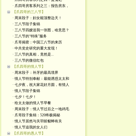
· 爪四哥房客系列之三：报告房东，
【爪四哥的三八节】
· 周末段子：妇女能顶整边天！
· 三八节段子集锦
· 三八节四嫂送我一张图，啥意思？
· 三八节的“特殊”服务
· 爪哥揭密：中国三八节的来历
· 中共党史研究的重大发现！
· 三八节的真相，竟然是...
· 三八节的微信红包
【爪四哥的情人节】
· 周末段子：补牙的最高境界
· 情人节特别奉献：最能诱惑太太和
· 七夕夜，祝大家花好月圆，有情人
· 情人节段子集锦
· 七夕！七夕！
· 给太太做的情人节早餐
· 周末段子：情人节过后之一地鸡毛
· 爪哥段子集锦：520终极揭秘
· 情人节居然与关羽斩貂蝉有关
· 情人节追我的女人们
【爪四哥的愚人节】