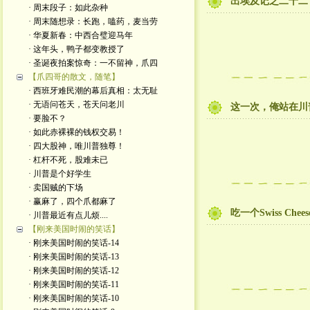
出埃及记之二十二
· 周末段子：如此杂种
· 周末随想录：长跑，嗑药，麦当劳
· 华夏新春：中西合璧迎马年
· 这年头，鸭子都变教授了
· 圣诞夜拍案惊奇：一不留神，爪四
【爪四哥的散文，随笔】
· 西班牙难民潮的幕后真相：太无耻
· 无语问苍天，苍天问老川
这一次，俺站在川
· 要脸不？
· 如此赤裸裸的钱权交易！
· 四大股神，唯川普独尊！
· 杠杆不死，股难未已
· 川普是个好学生
· 卖国贼的下场
· 赢麻了，四个爪都麻了
吃一个Swiss Chee
· 川普最近有点儿烦....
【刚来美国时闹的笑话】
· 刚来美国时闹的笑话-14
· 刚来美国时闹的笑话-13
· 刚来美国时闹的笑话-12
· 刚来美国时闹的笑话-11
· 刚来美国时闹的笑话-10