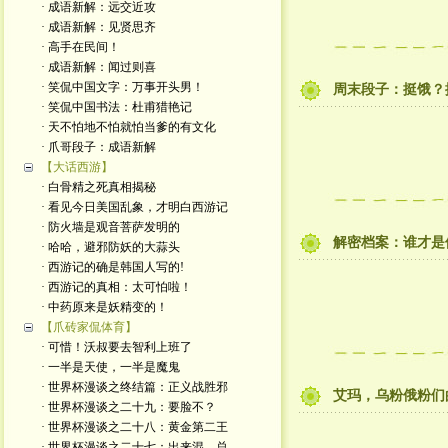
· 成语新解：远交近攻
· 成语新解：见贤思齐
· 高手在民间！
· 成语新解：闻过则喜
· 笑侃中国文字：万事开头男！
周末段子：挺饿？
· 笑侃中国书法：杜甫猎艳记
· 天不怕地不怕就怕当爹的有文化
· 爪哥段子：成语新解
【大话西游】
· 白骨精之死真相揭秘
· 看见今日美国乱象，才明白西游记
· 防火墙是观音菩萨发明的
解密档案：谁才是
· 哈哈，避邪防妖的大蒜头
· 西游记的确是韩国人写的!
· 西游记的真相：太可怕啦！
· 中药原来是妖精变的！
【爪砖家侃体育】
· 可惜！沃叔要去智利上班了
· 一半是天使，一半是魔鬼
· 世界杯漫谈之终结篇：正义战胜邪
艾玛，乌粉俄粉们
· 世界杯漫谈之二十九：要脸不？
· 世界杯漫谈之二十八：黄金第二王
· 世界杯漫谈之二十七：出来混，总