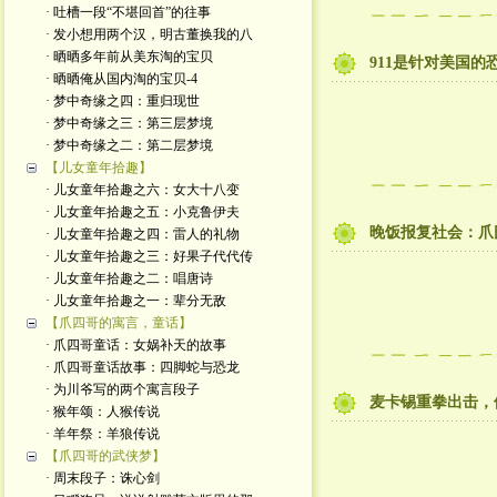
· 吐槽一段“不堪回首”的往事
· 发小想用两个汉，明古董换我的八
· 晒晒多年前从美东淘的宝贝
911是针对美国
· 晒晒俺从国内淘的宝贝-4
· 梦中奇缘之四：重归现世
· 梦中奇缘之三：第三层梦境
· 梦中奇缘之二：第二层梦境
【儿女童年拾趣】
· 儿女童年拾趣之六：女大十八变
· 儿女童年拾趣之五：小克鲁伊夫
晚饭报复社会：爪
· 儿女童年拾趣之四：雷人的礼物
· 儿女童年拾趣之三：好果子代代传
· 儿女童年拾趣之二：唱唐诗
· 儿女童年拾趣之一：辈分无敌
【爪四哥的寓言，童话】
· 爪四哥童话：女娲补天的故事
· 爪四哥童话故事：四脚蛇与恐龙
· 为川爷写的两个寓言段子
麦卡锡重拳出击，
· 猴年颂：人猴传说
· 羊年祭：羊狼传说
【爪四哥的武侠梦】
· 周末段子：诛心剑