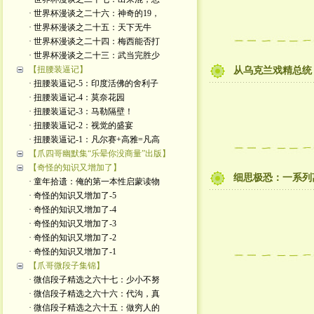
· 世界杯漫谈之二十六：神奇的19，
· 世界杯漫谈之二十五：天下无牛
· 世界杯漫谈之二十四：梅西能否打
· 世界杯漫谈之二十三：武当完胜少
【扭腰装逼记】
从乌克兰戏精总统
· 扭腰装逼记-5：印度活佛的舍利子
· 扭腰装逼记-4：莫奈花园
· 扭腰装逼记-3：马勒隔壁！
· 扭腰装逼记-2：视觉的盛宴
· 扭腰装逼记-1：凡尔赛+高雅=凡高
【爪四哥幽默集“乐晕你没商量”出版】
【奇怪的知识又增加了】
细思极恐：一系列
· 童年拾遗：俺的第一本性启蒙读物
· 奇怪的知识又增加了-5
· 奇怪的知识又增加了-4
· 奇怪的知识又增加了-3
· 奇怪的知识又增加了-2
· 奇怪的知识又增加了-1
【爪哥微段子集锦】
· 微信段子精选之六十七：少小不努
· 微信段子精选之六十六：代沟，真
· 微信段子精选之六十五：做穷人的