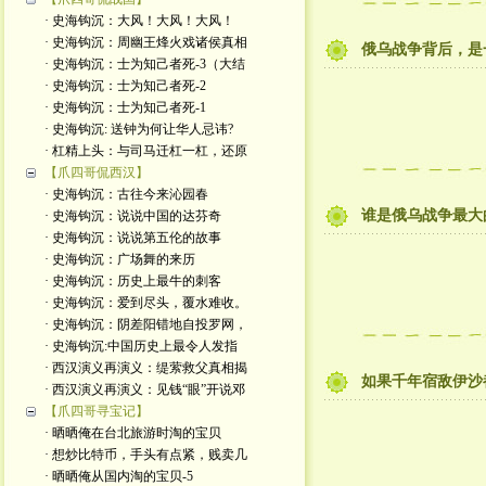
· 史海钩沉：大风！大风！大风！
· 史海钩沉：周幽王烽火戏诸侯真相
俄乌战争背后，是
· 史海钩沉：士为知己者死-3（大结
· 史海钩沉：士为知己者死-2
· 史海钩沉：士为知己者死-1
· 史海钩沉: 送钟为何让华人忌讳?
· 杠精上头：与司马迁杠一杠，还原
【爪四哥侃西汉】
· 史海钩沉：古往今来沁园春
谁是俄乌战争最大
· 史海钩沉：说说中国的达芬奇
· 史海钩沉：说说第五伦的故事
· 史海钩沉：广场舞的来历
· 史海钩沉：历史上最牛的刺客
· 史海钩沉：爱到尽头，覆水难收。
· 史海钩沉：阴差阳错地自投罗网，
· 史海钩沉:中国历史上最令人发指
· 西汉演义再演义：缇萦救父真相揭
如果千年宿敌伊沙
· 西汉演义再演义：见钱“眼”开说邓
【爪四哥寻宝记】
· 晒晒俺在台北旅游时淘的宝贝
· 想炒比特币，手头有点紧，贱卖几
· 晒晒俺从国内淘的宝贝-5