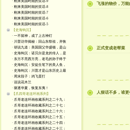
· 刚来美国时闹的笑话-9
飞涨的物价，万能
· 刚来美国时闹的笑话-8
· 刚来美国时闹的笑话-7
· 刚来美国时闹的笑话-6
· 刚来美国时闹的笑话-5
【史海钩沉】
· 一不留神，成了上古神灯
· 川普访华揭秘：回山东祭祖，并恢
· 胡说九道：美国国父华盛顿，是山
正式变成老帮菜
· 史海钩沉：诺贝尔是龙的传人，是
· 东方不亮西方亮，老毛的孙子终于
· 史海钩沉：安徒生笔下的美人鱼，
· 史海钩沉：川普才是山东历史上最
· 周末段子：鸡飞蛋打
· 说说花木兰
· 驱逐华夏，恢复东夷！
人狠话不多，谁更
【爪四哥老连环画系列】
· 爪哥老连环画收藏系列之二十九：
· 爪哥老连环画收藏系列之二十七：
· 爪哥老连环画收藏系列之二十六：
· 爪哥老连环画收藏系列之二十五：
· 爪哥老连环画收藏系列之二十四：
· 爪哥老连环画收藏系列之二十三：