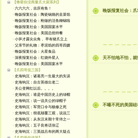
【馋晕你没商量爪大厨系列】
· 六六六六，吉庆有鱼！
晚饭报复社会：爪
· 晚饭报复社会：陶瓷锅烙的韭菜馅
· 晚饭报复社会：刚做的活鱼糊锅啦
· 晚饭报复社会：美国国宴水平
· 晚饭报复社会：美国总统特餐
· 小笋才露尖尖角， 早有猪爪立上
· 父亲节的礼物：枣泥馅的四哥四嫂
· 晚饭报复社会：火星食品
· 深夜报复社会：红烧外星人
天不怕地不怕，就
· 晚饭报复社会：美国国宴水平
【爪四哥侃三国】
· 史海钩沉：诸葛亮一生最大的失误
· 史海钩沉：自古英雄出老二
· 关公变网红以后。。。。
· 史海钩沉：谁是中国历史上的绿帽
· 史海钩沉：说一说关公的绿帽子
不嘬不死的美国硅
· 史海钩沉：军营口令与杨修之死
· 史海钩沉：彻底颠覆三观，说说三
· 史海钩沉：从东汉末期十常侍之一
· 史海钩沉：五子良将话张辽
· 史海钩沉：三英战吕布的两大疑点
【爪四哥侃战国】