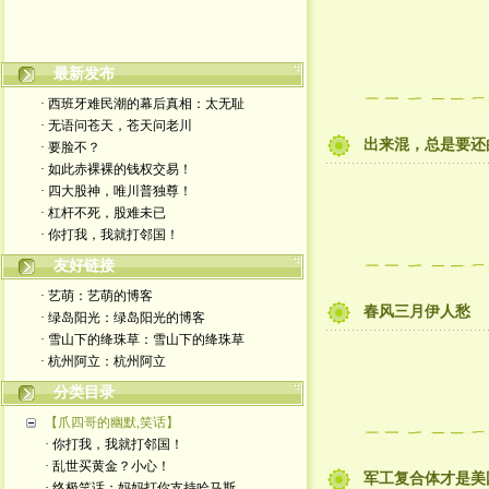
最新发布
嬉笑怒骂皆文章，酸甜苦辣铸人生
· 西班牙难民潮的幕后真相：太无耻
· 无语问苍天，苍天问老川
出来混，总是要还
· 要脸不？
· 如此赤裸裸的钱权交易！
· 四大股神，唯川普独尊！
· 杠杆不死，股难未已
· 你打我，我就打邻国！
友好链接
· 艺萌：艺萌的博客
春风三月伊人愁
· 绿岛阳光：绿岛阳光的博客
· 雪山下的绛珠草：雪山下的绛珠草
· 杭州阿立：杭州阿立
分类目录
【爪四哥的幽默,笑话】
· 你打我，我就打邻国！
· 乱世买黄金？小心！
军工复合体才是美
· 终极笑话：妈妈打你支持哈马斯