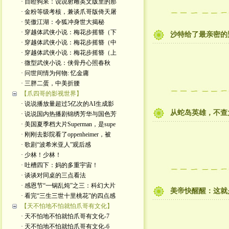
· 目瞪狗呆：说说射雕英文版里的那
· 金粉等级考核，兼谈爪哥版倚天屠
· 笑傲江湖：令狐冲身世大揭秘
· 穿越体武侠小说：梅花步摇簪（下
沙特给了最亲密的
· 穿越体武侠小说：梅花步摇簪（中
· 穿越体武侠小说：梅花步摇簪（上
· 微型武侠小说：侠骨丹心照春秋
· 问世间情为何物: 忆金庸
· 三胖二蛋，中美折腰
【爪四哥的影视世界】
· 说说播放量超过5亿次的AI生成影
从蛇岛英雄，不查
· 说说国内热播剧锦绣芳华与国色芳
· 美国夏季档大片Superman，是supe
· 刚刚去影院看了oppenheimer，被
· 歌剧“波希米亚人”观后感
· 少林！少林！
· 吐槽四下：妈的多重宇宙！
· 谈谈对同桌的三点看法
· 感恩节“一锅乱炖”之三：科幻大片
美帝快醒醒：这就
· 看完“三生三世十里桃花”的四点感
【天不怕地不怕就怕爪哥有文化】
· 天不怕地不怕就怕爪哥有文化-7
· 天不怕地不怕就怕爪哥有文化-6