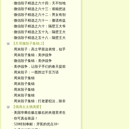
· 微信段子精选之六十四：天不怕地
· 微信段子精选之六十三：谁能把这
· 微信段子精选之六十二：男女有别
· 微信段子精选之六十一：撒谎有益
· 微信段子精选之六十：隔壁王大爷
· 微信段子精选之五十九：隔壁王大
· 微信段子精选之五十八：隔壁王大
【爪哥微段子集锦-2】
· 周末段子：高士早苗这表情，似乎
· 周末段子集锦：美伊战争
· 微信段子集锦：美伊战争
· 美伊战争，让段子手们的春天提前
· 周末段子：一图胜过千言万语
· 周末段子集锦
· 周末段子集锦
· 周末段子集锦
· 周末段子集锦
· 周末段子集锦：打老婆犯法，除非
【偶滴太太偶滴爱】
· 美国华裔在极左极右的夹缝里求生
· 你可真会装蒜！
· 520特别奉献：牙医的优点18+