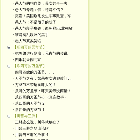
· 愚人节的狗血剧：母女共事一夫
· 愚人节专题：信，还是不信？
· 突发！美国刚刚发生军事政变，军
· 愚人节：不是段子的段子
· 愚人节段子集锦：西朝鲜PK北朝鲜
· 谁是搞乱欧州的黑手
· 愚人节真实笑话
【爪四哥的元宵节】
· 把忽悠进行到底：元宵节的传说
· 四爪朝天闹元宵
【爪四哥的万圣节】
· 四哥四嫂的万圣节。。。
· 万圣节之夜，如果有女逃犯敲门儿
· 万圣节不带这麽吓人的！
· 爪哥的万圣节：吓哭美帝没商量！
· 爪四哥的万圣节-3 （真实故事）
· 爪四哥的万圣节-2
· 爪四哥的万圣节-1
【川普与三胖】
· 三胖这么说，川爷就放心了
· 川普三胖之华山论吹
· 川普与三胖的故事-4