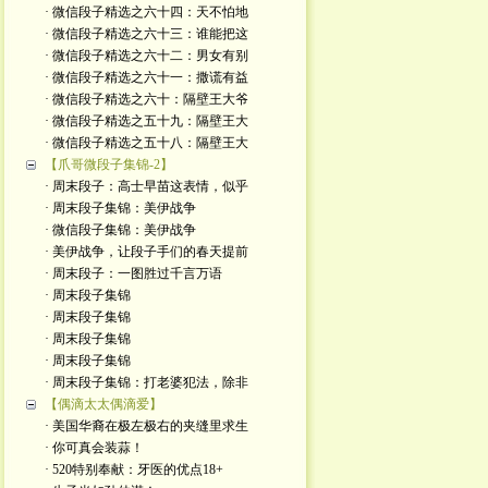
· 微信段子精选之六十四：天不怕地
· 微信段子精选之六十三：谁能把这
· 微信段子精选之六十二：男女有别
· 微信段子精选之六十一：撒谎有益
· 微信段子精选之六十：隔壁王大爷
· 微信段子精选之五十九：隔壁王大
· 微信段子精选之五十八：隔壁王大
【爪哥微段子集锦-2】
· 周末段子：高士早苗这表情，似乎
· 周末段子集锦：美伊战争
· 微信段子集锦：美伊战争
· 美伊战争，让段子手们的春天提前
· 周末段子：一图胜过千言万语
· 周末段子集锦
· 周末段子集锦
· 周末段子集锦
· 周末段子集锦
· 周末段子集锦：打老婆犯法，除非
【偶滴太太偶滴爱】
· 美国华裔在极左极右的夹缝里求生
· 你可真会装蒜！
· 520特别奉献：牙医的优点18+