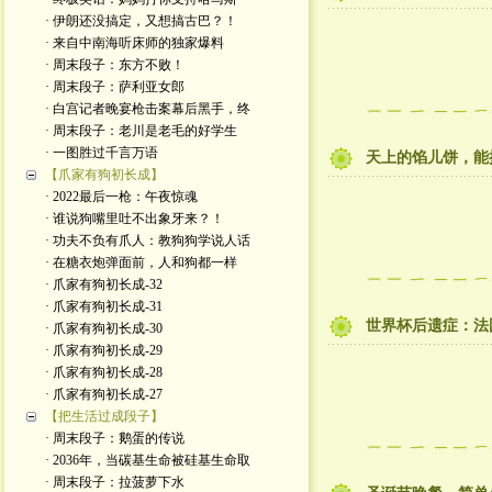
· 伊朗还没搞定，又想搞古巴？！
· 来自中南海听床师的独家爆料
· 周末段子：东方不败！
· 周末段子：萨利亚女郎
· 白宫记者晚宴枪击案幕后黑手，终
· 周末段子：老川是老毛的好学生
· 一图胜过千言万语
天上的馅儿饼，能
【爪家有狗初长成】
· 2022最后一枪：午夜惊魂
· 谁说狗嘴里吐不出象牙来？！
· 功夫不负有爪人：教狗狗学说人话
· 在糖衣炮弹面前，人和狗都一样
· 爪家有狗初长成-32
· 爪家有狗初长成-31
世界杯后遗症：法
· 爪家有狗初长成-30
· 爪家有狗初长成-29
· 爪家有狗初长成-28
· 爪家有狗初长成-27
【把生活过成段子】
· 周末段子：鹅蛋的传说
· 2036年，当碳基生命被硅基生命取
· 周末段子：拉菠萝下水