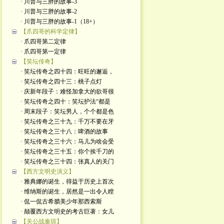
· 川普与三胖的故事-3
· 川普与三胖的故事-2
· 川普与三胖的故事-1（18+）
【爪四哥的科学定律】
· 爪四哥第二定律
· 爪四哥第一定律
【笑坛传奇】
· 笑坛传奇之四十四：旺旺的邂逅，
· 笑坛传奇之四十三：桃子点灯
· 庆新年段子：难怪加拿大的欲哥很
· 笑坛传奇之四十：笑坛护法“都是
· 周末段子：笑坛男人，个个都是色
· 笑坛传奇之三十九：千万不要在牙
· 笑坛传奇之三十八：啤酒的故事
· 笑坛传奇之三十六：马儿为啥会受
· 笑坛传奇之三十五：你个挨千刀的
· 笑坛传奇之三十四：张真人的关门
【西方文明史演义】
· 雅典娜的诞生，得益于历史上首次
· 维纳斯的诞生，居然是一出令人瞠
· 侃一侃古希腊美少年那西索斯
· 颠覆西方文明史的考古巨著：女儿
【关公战秦琼】