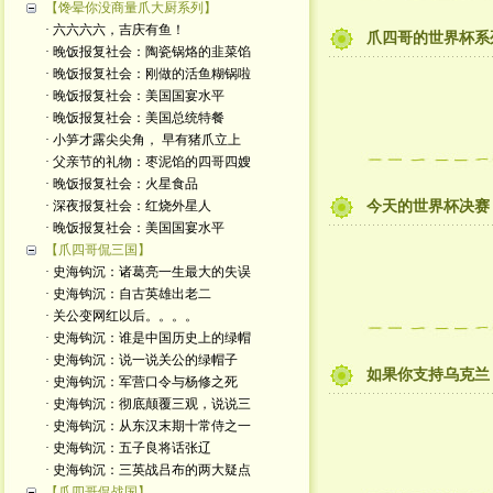
【馋晕你没商量爪大厨系列】
· 六六六六，吉庆有鱼！
爪四哥的世界杯系
· 晚饭报复社会：陶瓷锅烙的韭菜馅
· 晚饭报复社会：刚做的活鱼糊锅啦
· 晚饭报复社会：美国国宴水平
· 晚饭报复社会：美国总统特餐
· 小笋才露尖尖角， 早有猪爪立上
· 父亲节的礼物：枣泥馅的四哥四嫂
· 晚饭报复社会：火星食品
· 深夜报复社会：红烧外星人
今天的世界杯决赛
· 晚饭报复社会：美国国宴水平
【爪四哥侃三国】
· 史海钩沉：诸葛亮一生最大的失误
· 史海钩沉：自古英雄出老二
· 关公变网红以后。。。。
· 史海钩沉：谁是中国历史上的绿帽
· 史海钩沉：说一说关公的绿帽子
如果你支持乌克兰
· 史海钩沉：军营口令与杨修之死
· 史海钩沉：彻底颠覆三观，说说三
· 史海钩沉：从东汉末期十常侍之一
· 史海钩沉：五子良将话张辽
· 史海钩沉：三英战吕布的两大疑点
【爪四哥侃战国】