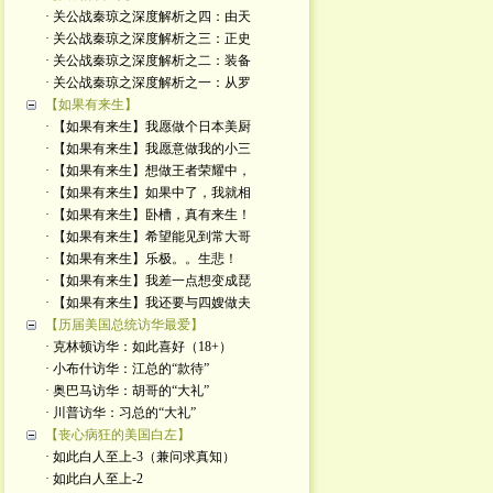
· 关公战秦琼之深度解析之四：由天
· 关公战秦琼之深度解析之三：正史
· 关公战秦琼之深度解析之二：装备
· 关公战秦琼之深度解析之一：从罗
【如果有来生】
· 【如果有来生】我愿做个日本美厨
· 【如果有来生】我愿意做我的小三
· 【如果有来生】想做王者荣耀中，
· 【如果有来生】如果中了，我就相
· 【如果有来生】卧槽，真有来生！
· 【如果有来生】希望能见到常大哥
· 【如果有来生】乐极。。生悲！
· 【如果有来生】我差一点想变成琵
· 【如果有来生】我还要与四嫂做夫
【历届美国总统访华最爱】
· 克林顿访华：如此喜好（18+）
· 小布什访华：江总的“款待”
· 奥巴马访华：胡哥的“大礼”
· 川普访华：习总的“大礼”
【丧心病狂的美国白左】
· 如此白人至上-3（兼问求真知）
· 如此白人至上-2