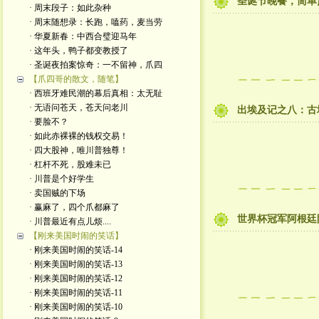
圣诞节晚餐，简单
· 周末段子：如此杂种
· 周末随想录：长跑，嗑药，麦当劳
· 华夏新春：中西合璧迎马年
· 这年头，鸭子都变教授了
· 圣诞夜拍案惊奇：一不留神，爪四
【爪四哥的散文，随笔】
· 西班牙难民潮的幕后真相：太无耻
· 无语问苍天，苍天问老川
出埃及记之八：古
· 要脸不？
· 如此赤裸裸的钱权交易！
· 四大股神，唯川普独尊！
· 杠杆不死，股难未已
· 川普是个好学生
· 卖国贼的下场
· 赢麻了，四个爪都麻了
世界杯冠军阿根廷
· 川普最近有点儿烦....
【刚来美国时闹的笑话】
· 刚来美国时闹的笑话-14
· 刚来美国时闹的笑话-13
· 刚来美国时闹的笑话-12
· 刚来美国时闹的笑话-11
· 刚来美国时闹的笑话-10