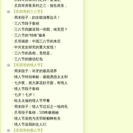
· 爪四哥房客系列之三：报告房东，
【爪四哥的三八节】
· 周末段子：妇女能顶整边天！
· 三八节段子集锦
· 三八节四嫂送我一张图，啥意思？
· 三八节的“特殊”服务
· 爪哥揭密：中国三八节的来历
· 中共党史研究的重大发现！
· 三八节的真相，竟然是...
· 三八节的微信红包
【爪四哥的情人节】
· 周末段子：补牙的最高境界
· 情人节特别奉献：最能诱惑太太和
· 七夕夜，祝大家花好月圆，有情人
· 情人节段子集锦
· 七夕！七夕！
· 给太太做的情人节早餐
· 周末段子：情人节过后之一地鸡毛
· 爪哥段子集锦：520终极揭秘
· 情人节居然与关羽斩貂蝉有关
· 情人节追我的女人们
【爪四哥的愚人节】