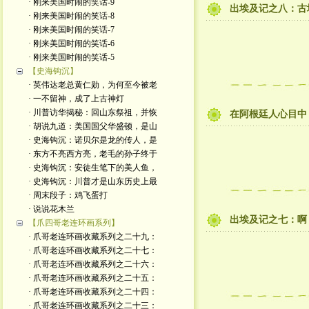
· 刚来美国时闹的笑话-9
出埃及记之八：古
· 刚来美国时闹的笑话-8
· 刚来美国时闹的笑话-7
· 刚来美国时闹的笑话-6
· 刚来美国时闹的笑话-5
【史海钩沉】
· 英伟达老总黄仁勋，为何至今被老
· 一不留神，成了上古神灯
· 川普访华揭秘：回山东祭祖，并恢
在阿根廷人心目中
· 胡说九道：美国国父华盛顿，是山
· 史海钩沉：诺贝尔是龙的传人，是
· 东方不亮西方亮，老毛的孙子终于
· 史海钩沉：安徒生笔下的美人鱼，
· 史海钩沉：川普才是山东历史上最
· 周末段子：鸡飞蛋打
· 说说花木兰
出埃及记之七：啊
【爪四哥老连环画系列】
· 爪哥老连环画收藏系列之二十九：
· 爪哥老连环画收藏系列之二十七：
· 爪哥老连环画收藏系列之二十六：
· 爪哥老连环画收藏系列之二十五：
· 爪哥老连环画收藏系列之二十四：
· 爪哥老连环画收藏系列之二十三：