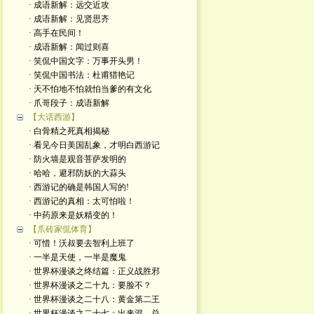
· 成语新解：远交近攻
· 成语新解：见贤思齐
· 高手在民间！
· 成语新解：闻过则喜
· 笑侃中国文字：万事开头男！
· 笑侃中国书法：杜甫猎艳记
· 天不怕地不怕就怕当爹的有文化
· 爪哥段子：成语新解
【大话西游】
· 白骨精之死真相揭秘
· 看见今日美国乱象，才明白西游记
· 防火墙是观音菩萨发明的
· 哈哈，避邪防妖的大蒜头
· 西游记的确是韩国人写的!
· 西游记的真相：太可怕啦！
· 中药原来是妖精变的！
【爪砖家侃体育】
· 可惜！沃叔要去智利上班了
· 一半是天使，一半是魔鬼
· 世界杯漫谈之终结篇：正义战胜邪
· 世界杯漫谈之二十九：要脸不？
· 世界杯漫谈之二十八：黄金第二王
· 世界杯漫谈之二十七：出来混，总