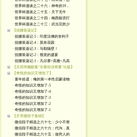
· 世界杯漫谈之二十六：神奇的19，
· 世界杯漫谈之二十五：天下无牛
· 世界杯漫谈之二十四：梅西能否打
· 世界杯漫谈之二十三：武当完胜少
【扭腰装逼记】
· 扭腰装逼记-5：印度活佛的舍利子
· 扭腰装逼记-4：莫奈花园
· 扭腰装逼记-3：马勒隔壁！
· 扭腰装逼记-2：视觉的盛宴
· 扭腰装逼记-1：凡尔赛+高雅=凡高
【爪四哥幽默集“乐晕你没商量”出版】
【奇怪的知识又增加了】
· 童年拾遗：俺的第一本性启蒙读物
· 奇怪的知识又增加了-5
· 奇怪的知识又增加了-4
· 奇怪的知识又增加了-3
· 奇怪的知识又增加了-2
· 奇怪的知识又增加了-1
【爪哥微段子集锦】
· 微信段子精选之六十七：少小不努
· 微信段子精选之六十六：代沟，真
· 微信段子精选之六十五：做穷人的