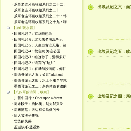
· 爪哥老连环画收藏系列之二十二：
出埃及记之六：面
· 爪哥老连环画收藏系列之二十一：
· 爪哥老连环画收藏系列之二十：韩
· 爪哥老连环画收藏系列之十九：聊
【游山玩水篇】
· 回国札记-7：京华随想录
· 回国札记-6：北大未名湖观鱼记
· 回国札记-5：人生自古谁无脂，留
· 回国札记-4：秋色赋·海淀公园
出埃及记之五：吹
· 回国札记-3：瞧这孙子，滑得多好
· 回国札记-2：语言的“魅力”
· 回国札记-1：在桦加沙面前，俺甘
· 墨西哥游记之五：如此“adult onl
· 墨西哥游记之四：水土不服？早就
· 墨西哥游记之三：亲身体验偷渡的
【爪四哥的诗词，歌赋】
出埃及记之四：亲
· 川普中国行：Once upon a dream
· 周末段子：撸比奥，别为我哭泣
· 周末随笔：天边有朵马做的云
· 情人节段子集锦
· 雪染的风采
· 圣诞快乐-逍遥游