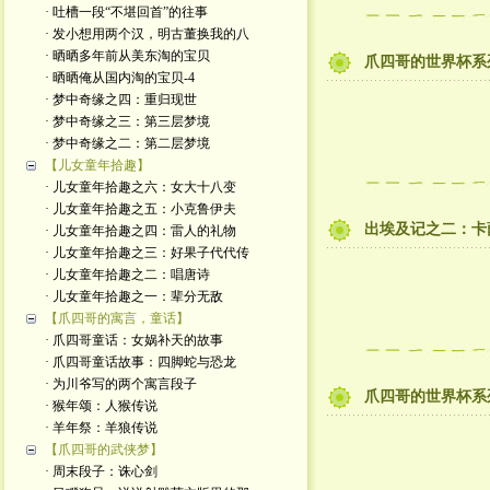
· 吐槽一段“不堪回首”的往事
· 发小想用两个汉，明古董换我的八
· 晒晒多年前从美东淘的宝贝
爪四哥的世界杯系
· 晒晒俺从国内淘的宝贝-4
· 梦中奇缘之四：重归现世
· 梦中奇缘之三：第三层梦境
· 梦中奇缘之二：第二层梦境
【儿女童年拾趣】
· 儿女童年拾趣之六：女大十八变
· 儿女童年拾趣之五：小克鲁伊夫
出埃及记之二：卡
· 儿女童年拾趣之四：雷人的礼物
· 儿女童年拾趣之三：好果子代代传
· 儿女童年拾趣之二：唱唐诗
· 儿女童年拾趣之一：辈分无敌
【爪四哥的寓言，童话】
· 爪四哥童话：女娲补天的故事
· 爪四哥童话故事：四脚蛇与恐龙
· 为川爷写的两个寓言段子
爪四哥的世界杯系
· 猴年颂：人猴传说
· 羊年祭：羊狼传说
【爪四哥的武侠梦】
· 周末段子：诛心剑