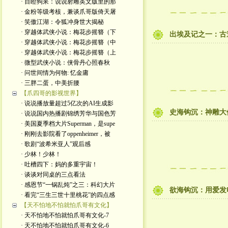
· 目瞪狗呆：说说射雕英文版里的那
· 金粉等级考核，兼谈爪哥版倚天屠
· 笑傲江湖：令狐冲身世大揭秘
· 穿越体武侠小说：梅花步摇簪（下
出埃及记之一：古
· 穿越体武侠小说：梅花步摇簪（中
· 穿越体武侠小说：梅花步摇簪（上
· 微型武侠小说：侠骨丹心照春秋
· 问世间情为何物: 忆金庸
· 三胖二蛋，中美折腰
【爪四哥的影视世界】
· 说说播放量超过5亿次的AI生成影
史海钩沉：神雕大
· 说说国内热播剧锦绣芳华与国色芳
· 美国夏季档大片Superman，是supe
· 刚刚去影院看了oppenheimer，被
· 歌剧“波希米亚人”观后感
· 少林！少林！
· 吐槽四下：妈的多重宇宙！
· 谈谈对同桌的三点看法
· 感恩节“一锅乱炖”之三：科幻大片
欲海钩沉：用爱发
· 看完“三生三世十里桃花”的四点感
【天不怕地不怕就怕爪哥有文化】
· 天不怕地不怕就怕爪哥有文化-7
· 天不怕地不怕就怕爪哥有文化-6