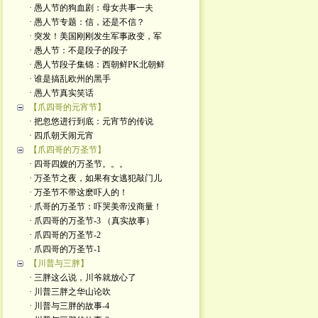
· 愚人节的狗血剧：母女共事一夫
· 愚人节专题：信，还是不信？
· 突发！美国刚刚发生军事政变，军
· 愚人节：不是段子的段子
· 愚人节段子集锦：西朝鲜PK北朝鲜
· 谁是搞乱欧州的黑手
· 愚人节真实笑话
【爪四哥的元宵节】
· 把忽悠进行到底：元宵节的传说
· 四爪朝天闹元宵
【爪四哥的万圣节】
· 四哥四嫂的万圣节。。。
· 万圣节之夜，如果有女逃犯敲门儿
· 万圣节不带这麽吓人的！
· 爪哥的万圣节：吓哭美帝没商量！
· 爪四哥的万圣节-3 （真实故事）
· 爪四哥的万圣节-2
· 爪四哥的万圣节-1
【川普与三胖】
· 三胖这么说，川爷就放心了
· 川普三胖之华山论吹
· 川普与三胖的故事-4