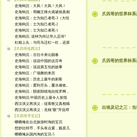
· 史海钩沉：大风！大风！大风！
· 史海钩沉：周幽王烽火戏诸侯真相
爪四哥的世界杯系
· 史海钩沉：士为知己者死-3（大结
· 史海钩沉：士为知己者死-2
· 史海钩沉：士为知己者死-1
· 史海钩沉: 送钟为何让华人忌讳?
· 杠精上头：与司马迁杠一杠，还原
【爪四哥侃西汉】
· 史海钩沉：古往今来沁园春
爪四哥的世界杯系
· 史海钩沉：说说中国的达芬奇
· 史海钩沉：说说第五伦的故事
· 史海钩沉：广场舞的来历
· 史海钩沉：历史上最牛的刺客
· 史海钩沉：爱到尽头，覆水难收。
· 史海钩沉：阴差阳错地自投罗网，
· 史海钩沉:中国历史上最令人发指
· 西汉演义再演义：缇萦救父真相揭
出埃及记之三：当
· 西汉演义再演义：见钱“眼”开说邓
【爪四哥寻宝记】
· 晒晒俺在台北旅游时淘的宝贝
· 想炒比特币，手头有点紧，贱卖几
· 晒晒俺从国内淘的宝贝-5