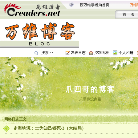
设万维读者为首页
万维
首 页
搜索>>
发表日志
控制面板
个人相册
爪四哥的博客
乐晕你没商量
网络日志正文
史海钩沉：士为知己者死-3（大结局）