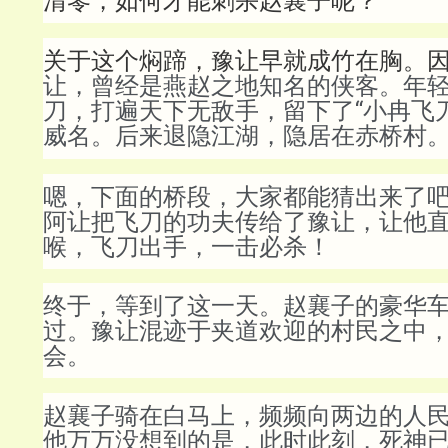
清零，如何才能刺杀赵襄子呢？
关于这个焖蹄，豫让早就成竹在胸。
让，曾经是燕赵之地知名的侠客。年
刀，打遍天下无敌手，留下了“小冉飞
威名。后来退隐江湖，隐居在赤桥村
嗯，下面的桥段，大家都能猜出来了吧
阿让把飞刀的功夫传给了豫让，让他
喉，飞刀出手，一击必杀！
终于，等到了这一天。赵襄子的豪华
过。豫让混迹于夹道欢迎的村民之中
会。
赵襄子骑在白马上，频频向两边的人
他万万没想到的是，此时此刻，死神