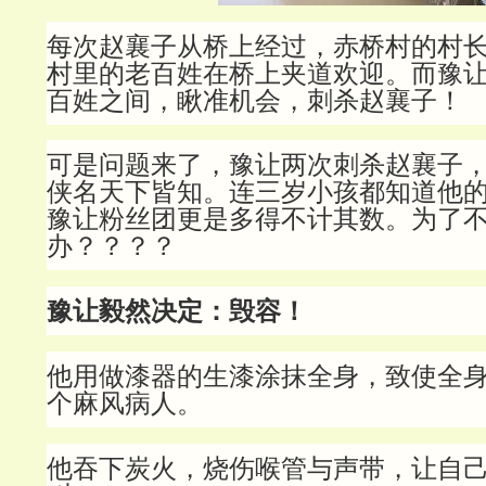
每次赵襄子从桥上经过，赤桥村的村
村里的老百姓在桥上夹道欢迎。而豫
百姓之间，瞅准机会，刺杀赵襄子！
可是问题来了，豫让两次刺杀赵襄子
侠名天下皆知。连三岁小孩都知道他
豫让粉丝团更是多得不计其数。为了
办？？？？
豫让毅然决定：毁容！
他用做漆器的生漆涂抹全身，致使全
个麻风病人。
他吞下炭火，烧伤喉管与声带，让自