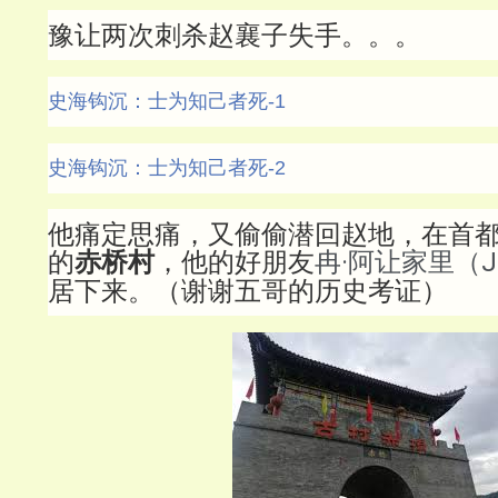
豫让两次刺杀赵襄子失手。。。
史海钩沉：士为知己者死-1
史海钩沉：士为知己者死-2
他痛定思痛，又偷偷潜回赵地，在首
的
赤桥村
，他的好朋友
冉·阿让家里（Jea
居下来。（谢谢五哥的历史考证）