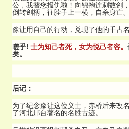
公，我替您报仇啦！向锦袍连刺数剑
倒转剑柄，往脖子上一横，自杀身亡
豫让用自己的行动，兑现了他的千古
嗟乎!
士为知己者死，女为悦己者容
。
矣。
后记：
为了纪念豫让这位义士，赤桥后来改
了河北邢台著名的名胜古迹。