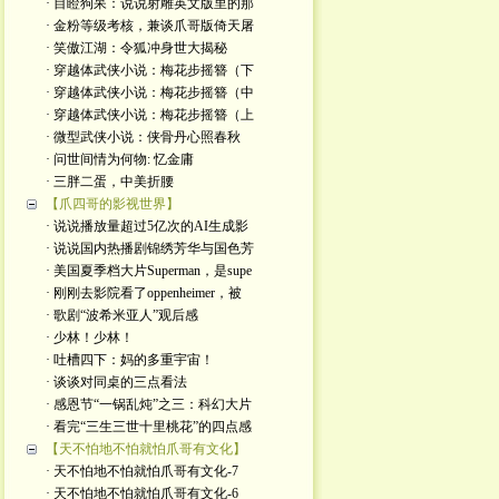
· 目瞪狗呆：说说射雕英文版里的那
· 金粉等级考核，兼谈爪哥版倚天屠
· 笑傲江湖：令狐冲身世大揭秘
· 穿越体武侠小说：梅花步摇簪（下
· 穿越体武侠小说：梅花步摇簪（中
· 穿越体武侠小说：梅花步摇簪（上
· 微型武侠小说：侠骨丹心照春秋
· 问世间情为何物: 忆金庸
· 三胖二蛋，中美折腰
【爪四哥的影视世界】
· 说说播放量超过5亿次的AI生成影
· 说说国内热播剧锦绣芳华与国色芳
· 美国夏季档大片Superman，是supe
· 刚刚去影院看了oppenheimer，被
· 歌剧“波希米亚人”观后感
· 少林！少林！
· 吐槽四下：妈的多重宇宙！
· 谈谈对同桌的三点看法
· 感恩节“一锅乱炖”之三：科幻大片
· 看完“三生三世十里桃花”的四点感
【天不怕地不怕就怕爪哥有文化】
· 天不怕地不怕就怕爪哥有文化-7
· 天不怕地不怕就怕爪哥有文化-6