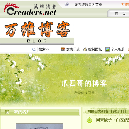
设万维读者为首页
万维
首 页
搜索>>
发表日志
控制面板
个人相册
爪四哥的博客
乐晕你没商量
网络日志列表 【2018-11】
我的名片
周末段子：白左的