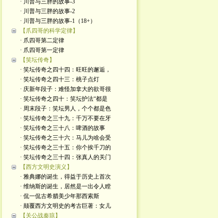
· 川普与三胖的故事-3
· 川普与三胖的故事-2
· 川普与三胖的故事-1（18+）
【爪四哥的科学定律】
· 爪四哥第二定律
· 爪四哥第一定律
【笑坛传奇】
· 笑坛传奇之四十四：旺旺的邂逅，
· 笑坛传奇之四十三：桃子点灯
· 庆新年段子：难怪加拿大的欲哥很
· 笑坛传奇之四十：笑坛护法“都是
· 周末段子：笑坛男人，个个都是色
· 笑坛传奇之三十九：千万不要在牙
· 笑坛传奇之三十八：啤酒的故事
· 笑坛传奇之三十六：马儿为啥会受
· 笑坛传奇之三十五：你个挨千刀的
· 笑坛传奇之三十四：张真人的关门
【西方文明史演义】
· 雅典娜的诞生，得益于历史上首次
· 维纳斯的诞生，居然是一出令人瞠
· 侃一侃古希腊美少年那西索斯
· 颠覆西方文明史的考古巨著：女儿
【关公战秦琼】