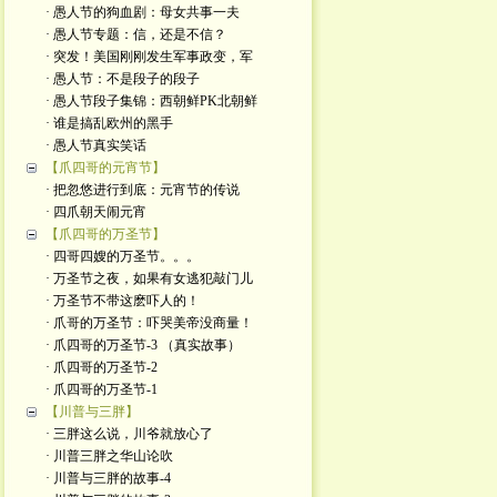
· 愚人节的狗血剧：母女共事一夫
· 愚人节专题：信，还是不信？
· 突发！美国刚刚发生军事政变，军
· 愚人节：不是段子的段子
· 愚人节段子集锦：西朝鲜PK北朝鲜
· 谁是搞乱欧州的黑手
· 愚人节真实笑话
【爪四哥的元宵节】
· 把忽悠进行到底：元宵节的传说
· 四爪朝天闹元宵
【爪四哥的万圣节】
· 四哥四嫂的万圣节。。。
· 万圣节之夜，如果有女逃犯敲门儿
· 万圣节不带这麽吓人的！
· 爪哥的万圣节：吓哭美帝没商量！
· 爪四哥的万圣节-3 （真实故事）
· 爪四哥的万圣节-2
· 爪四哥的万圣节-1
【川普与三胖】
· 三胖这么说，川爷就放心了
· 川普三胖之华山论吹
· 川普与三胖的故事-4