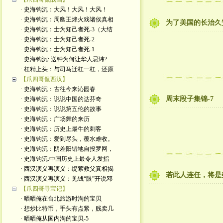
· 史海钩沉：大风！大风！大风！
· 史海钩沉：周幽王烽火戏诸侯真相
为了美国的长治久
· 史海钩沉：士为知己者死-3（大结
· 史海钩沉：士为知己者死-2
· 史海钩沉：士为知己者死-1
· 史海钩沉: 送钟为何让华人忌讳?
· 杠精上头：与司马迁杠一杠，还原
【爪四哥侃西汉】
· 史海钩沉：古往今来沁园春
周末段子集锦-7
· 史海钩沉：说说中国的达芬奇
· 史海钩沉：说说第五伦的故事
· 史海钩沉：广场舞的来历
· 史海钩沉：历史上最牛的刺客
· 史海钩沉：爱到尽头，覆水难收。
· 史海钩沉：阴差阳错地自投罗网，
· 史海钩沉:中国历史上最令人发指
· 西汉演义再演义：缇萦救父真相揭
若此人连任，将是
· 西汉演义再演义：见钱“眼”开说邓
【爪四哥寻宝记】
· 晒晒俺在台北旅游时淘的宝贝
· 想炒比特币，手头有点紧，贱卖几
· 晒晒俺从国内淘的宝贝-5