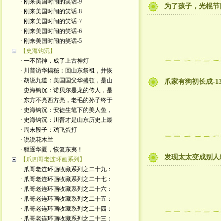
· 刚来美国时闹的笑话-9
为了孩子，光棍节
· 刚来美国时闹的笑话-8
· 刚来美国时闹的笑话-7
· 刚来美国时闹的笑话-6
· 刚来美国时闹的笑话-5
【史海钩沉】
· 一不留神，成了上古神灯
· 川普访华揭秘：回山东祭祖，并恢
· 胡说九道：美国国父华盛顿，是山
爪家有狗初长成-1
· 史海钩沉：诺贝尔是龙的传人，是
· 东方不亮西方亮，老毛的孙子终于
· 史海钩沉：安徒生笔下的美人鱼，
· 史海钩沉：川普才是山东历史上最
· 周末段子：鸡飞蛋打
· 说说花木兰
· 驱逐华夏，恢复东夷！
发现太太变成别人粉
【爪四哥老连环画系列】
· 爪哥老连环画收藏系列之二十九：
· 爪哥老连环画收藏系列之二十七：
· 爪哥老连环画收藏系列之二十六：
· 爪哥老连环画收藏系列之二十五：
· 爪哥老连环画收藏系列之二十四：
· 爪哥老连环画收藏系列之二十三：