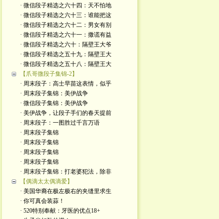
· 微信段子精选之六十四：天不怕地
· 微信段子精选之六十三：谁能把这
· 微信段子精选之六十二：男女有别
· 微信段子精选之六十一：撒谎有益
· 微信段子精选之六十：隔壁王大爷
· 微信段子精选之五十九：隔壁王大
· 微信段子精选之五十八：隔壁王大
【爪哥微段子集锦-2】
· 周末段子：高士早苗这表情，似乎
· 周末段子集锦：美伊战争
· 微信段子集锦：美伊战争
· 美伊战争，让段子手们的春天提前
· 周末段子：一图胜过千言万语
· 周末段子集锦
· 周末段子集锦
· 周末段子集锦
· 周末段子集锦
· 周末段子集锦：打老婆犯法，除非
【偶滴太太偶滴爱】
· 美国华裔在极左极右的夹缝里求生
· 你可真会装蒜！
· 520特别奉献：牙医的优点18+