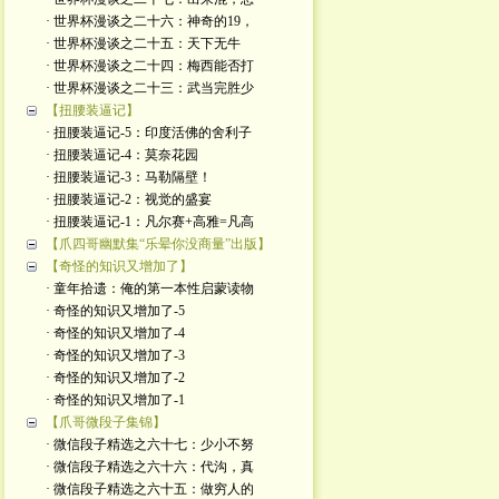
· 世界杯漫谈之二十六：神奇的19，
· 世界杯漫谈之二十五：天下无牛
· 世界杯漫谈之二十四：梅西能否打
· 世界杯漫谈之二十三：武当完胜少
【扭腰装逼记】
· 扭腰装逼记-5：印度活佛的舍利子
· 扭腰装逼记-4：莫奈花园
· 扭腰装逼记-3：马勒隔壁！
· 扭腰装逼记-2：视觉的盛宴
· 扭腰装逼记-1：凡尔赛+高雅=凡高
【爪四哥幽默集“乐晕你没商量”出版】
【奇怪的知识又增加了】
· 童年拾遗：俺的第一本性启蒙读物
· 奇怪的知识又增加了-5
· 奇怪的知识又增加了-4
· 奇怪的知识又增加了-3
· 奇怪的知识又增加了-2
· 奇怪的知识又增加了-1
【爪哥微段子集锦】
· 微信段子精选之六十七：少小不努
· 微信段子精选之六十六：代沟，真
· 微信段子精选之六十五：做穷人的