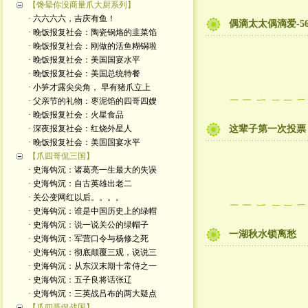
【馋晕你没商量爪大厨系列】
· 六六六六，吉庆有鱼！
偶滴太太偶滴爱-5
· 晚饭报复社会：陶瓷锅烙的韭菜馅
· 晚饭报复社会：刚做的活鱼糊锅啦
· 晚饭报复社会：美国国宴水平
· 晚饭报复社会：美国总统特餐
· 小笋才露尖尖角， 早有猪爪立上
· 父亲节的礼物：枣泥馅的四哥四嫂
· 晚饭报复社会：火星食品
· 深夜报复社会：红烧外星人
这辈子第一次投票
· 晚饭报复社会：美国国宴水平
【爪四哥侃三国】
· 史海钩沉：诸葛亮一生最大的失误
· 史海钩沉：自古英雄出老二
· 关公变网红以后。。。。
· 史海钩沉：谁是中国历史上的绿帽
· 史海钩沉：说一说关公的绿帽子
一湖秋水锁离愁
· 史海钩沉：军营口令与杨修之死
· 史海钩沉：彻底颠覆三观，说说三
· 史海钩沉：从东汉末期十常侍之一
· 史海钩沉：五子良将话张辽
· 史海钩沉：三英战吕布的两大疑点
【爪四哥侃战国】