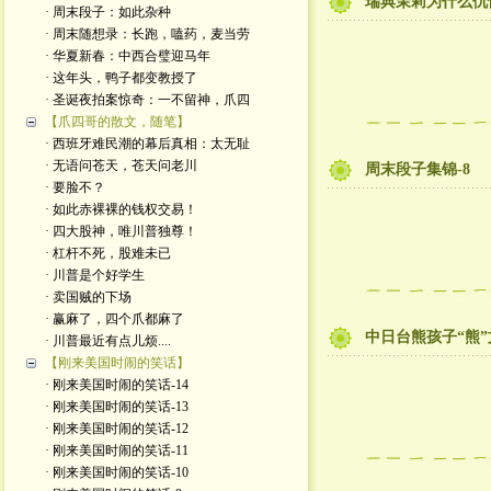
瑞典茉莉为什么仇
· 周末段子：如此杂种
· 周末随想录：长跑，嗑药，麦当劳
· 华夏新春：中西合璧迎马年
· 这年头，鸭子都变教授了
· 圣诞夜拍案惊奇：一不留神，爪四
【爪四哥的散文，随笔】
· 西班牙难民潮的幕后真相：太无耻
· 无语问苍天，苍天问老川
周末段子集锦-8
· 要脸不？
· 如此赤裸裸的钱权交易！
· 四大股神，唯川普独尊！
· 杠杆不死，股难未已
· 川普是个好学生
· 卖国贼的下场
· 赢麻了，四个爪都麻了
中日台熊孩子“熊
· 川普最近有点儿烦....
【刚来美国时闹的笑话】
· 刚来美国时闹的笑话-14
· 刚来美国时闹的笑话-13
· 刚来美国时闹的笑话-12
· 刚来美国时闹的笑话-11
· 刚来美国时闹的笑话-10