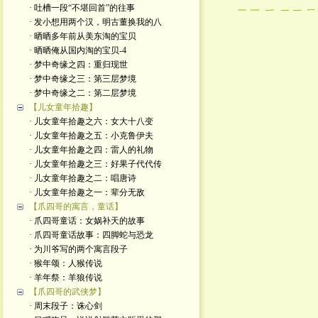
· 吐槽一段“不堪回首”的往事
· 发小想用两个汉，明古董换我的八
· 晒晒多年前从美东淘的宝贝
· 晒晒俺从国内淘的宝贝-4
· 梦中奇缘之四：重归现世
· 梦中奇缘之三：第三层梦境
· 梦中奇缘之二：第二层梦境
【儿女童年拾趣】
· 儿女童年拾趣之六：女大十八变
· 儿女童年拾趣之五：小克鲁伊夫
· 儿女童年拾趣之四：雷人的礼物
· 儿女童年拾趣之三：好果子代代传
· 儿女童年拾趣之二：唱唐诗
· 儿女童年拾趣之一：辈分无敌
【爪四哥的寓言，童话】
· 爪四哥童话：女娲补天的故事
· 爪四哥童话故事：四脚蛇与恐龙
· 为川爷写的两个寓言段子
· 猴年颂：人猴传说
· 羊年祭：羊狼传说
【爪四哥的武侠梦】
· 周末段子：诛心剑