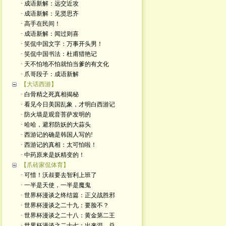
· 成语新解：远交近攻
· 成语新解：见贤思齐
· 高手在民间！
· 成语新解：闻过则喜
· 笑侃中国文字：万事开头男！
· 笑侃中国书法：杜甫猎艳记
· 天不怕地不怕就怕当爹的有文化
· 爪哥段子：成语新解
【大话西游】
· 白骨精之死真相揭秘
· 看见今日美国乱象，才明白西游记
· 防火墙是观音菩萨发明的
· 哈哈，避邪防妖的大蒜头
· 西游记的确是韩国人写的!
· 西游记的真相：太可怕啦！
· 中药原来是妖精变的！
【爪砖家侃体育】
· 可惜！沃叔要去智利上班了
· 一半是天使，一半是魔鬼
· 世界杯漫谈之终结篇：正义战胜邪
· 世界杯漫谈之二十九：要脸不？
· 世界杯漫谈之二十八：黄金第二王
· 世界杯漫谈之二十七：出来混，总