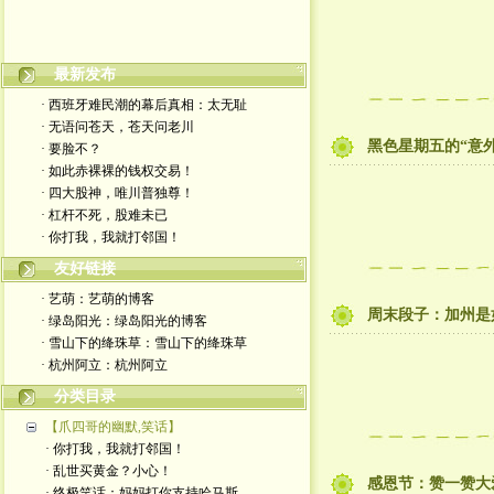
最新发布
嬉笑怒骂皆文章，酸甜苦辣铸人生
· 西班牙难民潮的幕后真相：太无耻
· 无语问苍天，苍天问老川
黑色星期五的“意
· 要脸不？
· 如此赤裸裸的钱权交易！
· 四大股神，唯川普独尊！
· 杠杆不死，股难未已
· 你打我，我就打邻国！
友好链接
· 艺萌：艺萌的博客
周末段子：加州是
· 绿岛阳光：绿岛阳光的博客
· 雪山下的绛珠草：雪山下的绛珠草
· 杭州阿立：杭州阿立
分类目录
【爪四哥的幽默,笑话】
· 你打我，我就打邻国！
· 乱世买黄金？小心！
感恩节：赞一赞大
· 终极笑话：妈妈打你支持哈马斯