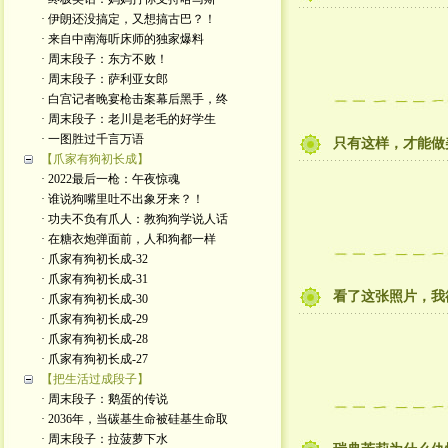
· 伊朗还没搞定，又想搞古巴？！
· 来自中南海听床师的独家爆料
· 周末段子：东方不败！
· 周末段子：萨利亚女郎
· 白宫记者晚宴枪击案幕后黑手，终
· 周末段子：老川是老毛的好学生
· 一图胜过千言万语
只有这样，才能做
【爪家有狗初长成】
· 2022最后一枪：午夜惊魂
· 谁说狗嘴里吐不出象牙来？！
· 功夫不负有爪人：教狗狗学说人话
· 在糖衣炮弹面前，人和狗都一样
· 爪家有狗初长成-32
· 爪家有狗初长成-31
看了这张照片，我
· 爪家有狗初长成-30
· 爪家有狗初长成-29
· 爪家有狗初长成-28
· 爪家有狗初长成-27
【把生活过成段子】
· 周末段子：鹅蛋的传说
· 2036年，当碳基生命被硅基生命取
· 周末段子：拉菠萝下水