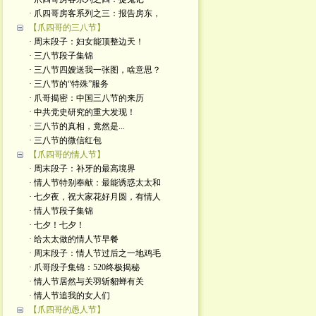
· 爪四哥房客系列之三：报告房东，
【爪四哥的三八节】
· 周末段子：妇女能顶整边天！
· 三八节段子集锦
· 三八节四嫂送我一张图，啥意思？
· 三八节的“特殊”服务
· 爪哥揭密：中国三八节的来历
· 中共党史研究的重大发现！
· 三八节的真相，竟然是...
· 三八节的微信红包
【爪四哥的情人节】
· 周末段子：补牙的最高境界
· 情人节特别奉献：最能诱惑太太和
· 七夕夜，祝大家花好月圆，有情人
· 情人节段子集锦
· 七夕！七夕！
· 给太太做的情人节早餐
· 周末段子：情人节过后之一地鸡毛
· 爪哥段子集锦：520终极揭秘
· 情人节居然与关羽斩貂蝉有关
· 情人节追我的女人们
【爪四哥的愚人节】