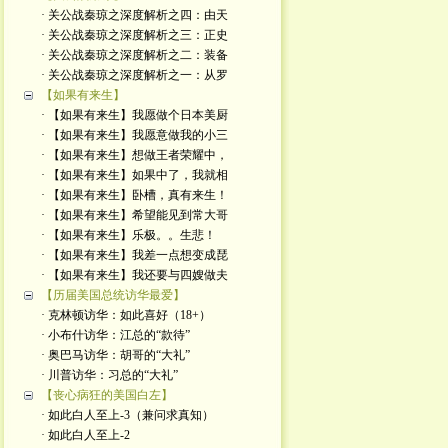
· 关公战秦琼之深度解析之四：由天
· 关公战秦琼之深度解析之三：正史
· 关公战秦琼之深度解析之二：装备
· 关公战秦琼之深度解析之一：从罗
【如果有来生】
· 【如果有来生】我愿做个日本美厨
· 【如果有来生】我愿意做我的小三
· 【如果有来生】想做王者荣耀中，
· 【如果有来生】如果中了，我就相
· 【如果有来生】卧槽，真有来生！
· 【如果有来生】希望能见到常大哥
· 【如果有来生】乐极。。生悲！
· 【如果有来生】我差一点想变成琵
· 【如果有来生】我还要与四嫂做夫
【历届美国总统访华最爱】
· 克林顿访华：如此喜好（18+）
· 小布什访华：江总的“款待”
· 奥巴马访华：胡哥的“大礼”
· 川普访华：习总的“大礼”
【丧心病狂的美国白左】
· 如此白人至上-3（兼问求真知）
· 如此白人至上-2