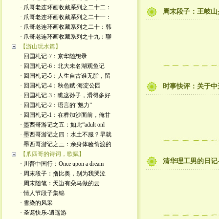
· 爪哥老连环画收藏系列之二十二：
周末段子：王岐山
· 爪哥老连环画收藏系列之二十一：
· 爪哥老连环画收藏系列之二十：韩
· 爪哥老连环画收藏系列之十九：聊
【游山玩水篇】
· 回国札记-7：京华随想录
· 回国札记-6：北大未名湖观鱼记
· 回国札记-5：人生自古谁无脂，留
· 回国札记-4：秋色赋·海淀公园
时事快评：关于中
· 回国札记-3：瞧这孙子，滑得多好
· 回国札记-2：语言的“魅力”
· 回国札记-1：在桦加沙面前，俺甘
· 墨西哥游记之五：如此“adult onl
· 墨西哥游记之四：水土不服？早就
· 墨西哥游记之三：亲身体验偷渡的
【爪四哥的诗词，歌赋】
清华理工男的日记-
· 川普中国行：Once upon a dream
· 周末段子：撸比奥，别为我哭泣
· 周末随笔：天边有朵马做的云
· 情人节段子集锦
· 雪染的风采
· 圣诞快乐-逍遥游