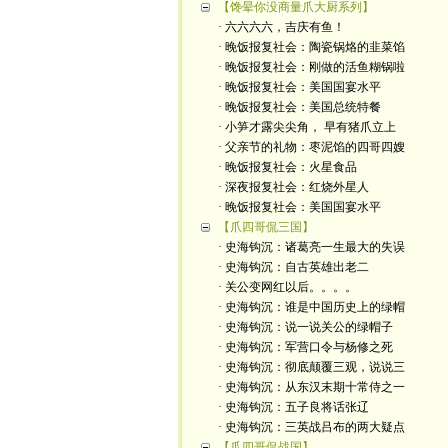
【馋晕你没商量爪大厨系列】
· 六六六六，吉庆有鱼！
· 晚饭报复社会：陶瓷锅烙的韭菜馅
· 晚饭报复社会：刚做的活鱼糊锅啦
· 晚饭报复社会：美国国宴水平
· 晚饭报复社会：美国总统特餐
· 小笋才露尖尖角， 早有猪爪立上
· 父亲节的礼物：枣泥馅的四哥四嫂
· 晚饭报复社会：火星食品
· 深夜报复社会：红烧外星人
· 晚饭报复社会：美国国宴水平
【爪四哥侃三国】
· 史海钩沉：诸葛亮一生最大的失误
· 史海钩沉：自古英雄出老二
· 关公变网红以后。。。。
· 史海钩沉：谁是中国历史上的绿帽
· 史海钩沉：说一说关公的绿帽子
· 史海钩沉：军营口令与杨修之死
· 史海钩沉：彻底颠覆三观，说说三
· 史海钩沉：从东汉末期十常侍之一
· 史海钩沉：五子良将话张辽
· 史海钩沉：三英战吕布的两大疑点
【爪四哥侃战国】