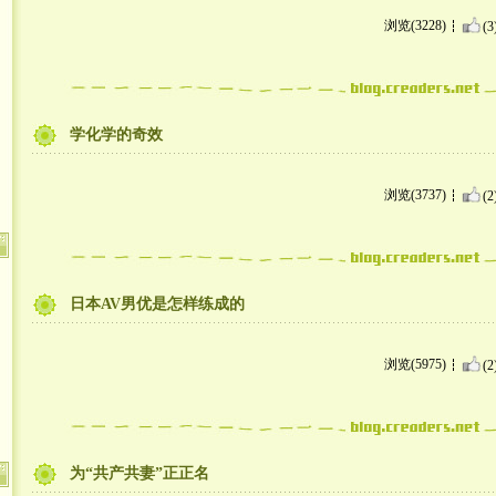
浏览(3228)
(3
学化学的奇效
浏览(3737)
(2
日本AV男优是怎样练成的
浏览(5975)
(2
为“共产共妻”正正名