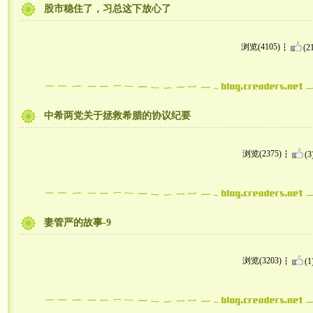
股市稳住了，习总这下放心了
浏览(4105)
(2
中希两党关于拯救希腊的协议纪要
浏览(2375)
(3
妻管严的故事-9
浏览(3203)
(1