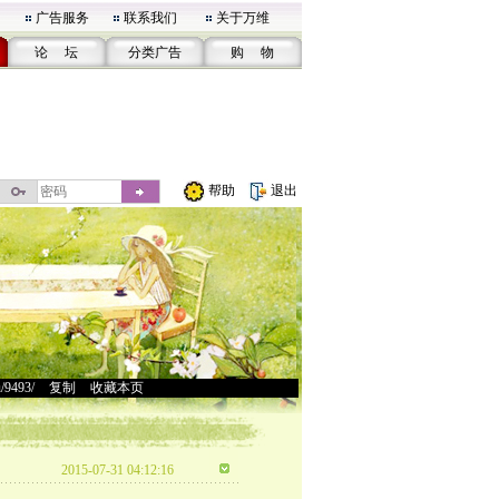
广告服务
联系我们
关于万维
论 坛
分类广告
购 物
帮助
退出
u/9493/
>
复制
>
收藏本页
2015-07-31 04:12:16