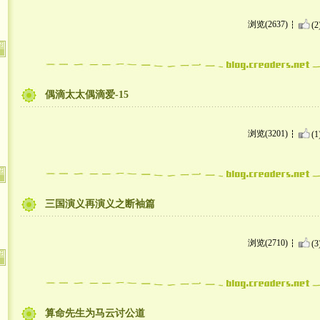
浏览(2637)
(2
偶滴太太偶滴爱-15
浏览(3201)
(1
三国演义再演义之断袖篇
浏览(2710)
(3
算命先生为马云讨公道