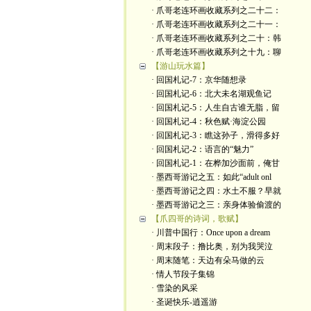
· 爪哥老连环画收藏系列之二十二：
· 爪哥老连环画收藏系列之二十一：
· 爪哥老连环画收藏系列之二十：韩
· 爪哥老连环画收藏系列之十九：聊
【游山玩水篇】
· 回国札记-7：京华随想录
· 回国札记-6：北大未名湖观鱼记
· 回国札记-5：人生自古谁无脂，留
· 回国札记-4：秋色赋·海淀公园
· 回国札记-3：瞧这孙子，滑得多好
· 回国札记-2：语言的“魅力”
· 回国札记-1：在桦加沙面前，俺甘
· 墨西哥游记之五：如此“adult onl
· 墨西哥游记之四：水土不服？早就
· 墨西哥游记之三：亲身体验偷渡的
【爪四哥的诗词，歌赋】
· 川普中国行：Once upon a dream
· 周末段子：撸比奥，别为我哭泣
· 周末随笔：天边有朵马做的云
· 情人节段子集锦
· 雪染的风采
· 圣诞快乐-逍遥游