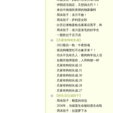
· 伊朗还没搞定，又想搞古巴？！
· 来自中南海听床师的独家爆料
· 周末段子：东方不败！
· 周末段子：萨利亚女郎
· 白宫记者晚宴枪击案幕后黑手，终
· 周末段子：老川是老毛的好学生
· 一图胜过千言万语
【爪家有狗初长成】
· 2022最后一枪：午夜惊魂
· 谁说狗嘴里吐不出象牙来？！
· 功夫不负有爪人：教狗狗学说人话
· 在糖衣炮弹面前，人和狗都一样
· 爪家有狗初长成-32
· 爪家有狗初长成-31
· 爪家有狗初长成-30
· 爪家有狗初长成-29
· 爪家有狗初长成-28
· 爪家有狗初长成-27
【把生活过成段子】
· 周末段子：鹅蛋的传说
· 2036年，当碳基生命被硅基生命取
· 周末段子：拉菠萝下水