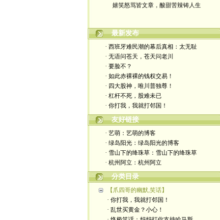
最新发布
· 西班牙难民潮的幕后真相：太无耻
· 无语问苍天，苍天问老川
· 要脸不？
· 如此赤裸裸的钱权交易！
· 四大股神，唯川普独尊！
· 杠杆不死，股难未已
· 你打我，我就打邻国！
友好链接
· 艺萌：艺萌的博客
· 绿岛阳光：绿岛阳光的博客
· 雪山下的绛珠草：雪山下的绛珠草
· 杭州阿立：杭州阿立
分类目录
【爪四哥的幽默,笑话】
· 你打我，我就打邻国！
· 乱世买黄金？小心！
· 终极笑话：妈妈打你支持哈马斯