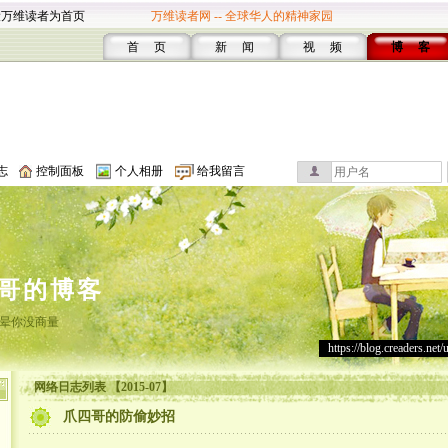
设万维读者为首页
万维读者网 -- 全球华人的精神家园
首 页
新 闻
视 频
博 客
志
控制面板
个人相册
给我留言
哥的博客
晕你没商量
https://blog.creaders.net/
网络日志列表 【2015-07】
爪四哥的防偷妙招