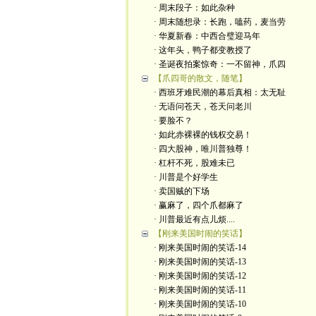
· 周末段子：如此杂种
· 周末随想录：长跑，嗑药，麦当劳
· 华夏新春：中西合璧迎马年
· 这年头，鸭子都变教授了
· 圣诞夜拍案惊奇：一不留神，爪四
【爪四哥的散文，随笔】
· 西班牙难民潮的幕后真相：太无耻
· 无语问苍天，苍天问老川
· 要脸不？
· 如此赤裸裸的钱权交易！
· 四大股神，唯川普独尊！
· 杠杆不死，股难未已
· 川普是个好学生
· 卖国贼的下场
· 赢麻了，四个爪都麻了
· 川普最近有点儿烦....
【刚来美国时闹的笑话】
· 刚来美国时闹的笑话-14
· 刚来美国时闹的笑话-13
· 刚来美国时闹的笑话-12
· 刚来美国时闹的笑话-11
· 刚来美国时闹的笑话-10