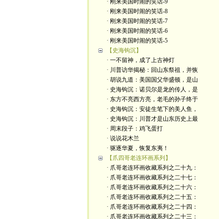
· 刚来美国时闹的笑话-9
· 刚来美国时闹的笑话-8
· 刚来美国时闹的笑话-7
· 刚来美国时闹的笑话-6
· 刚来美国时闹的笑话-5
【史海钩沉】
· 一不留神，成了上古神灯
· 川普访华揭秘：回山东祭祖，并恢
· 胡说九道：美国国父华盛顿，是山
· 史海钩沉：诺贝尔是龙的传人，是
· 东方不亮西方亮，老毛的孙子终于
· 史海钩沉：安徒生笔下的美人鱼，
· 史海钩沉：川普才是山东历史上最
· 周末段子：鸡飞蛋打
· 说说花木兰
· 驱逐华夏，恢复东夷！
【爪四哥老连环画系列】
· 爪哥老连环画收藏系列之二十九：
· 爪哥老连环画收藏系列之二十七：
· 爪哥老连环画收藏系列之二十六：
· 爪哥老连环画收藏系列之二十五：
· 爪哥老连环画收藏系列之二十四：
· 爪哥老连环画收藏系列之二十三：