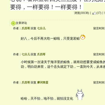
要得，一样要得！一样要得！
浏览(10138)
(17)
文章评论
作者：
爪四哥
回复
七分儿
留言时间：20
好八，今后不再大吃一鲸啦，只受宠若鲸
作者：
七分儿
回复
爪四哥
留言时间：20
小时候第一次读关于海洋里的鲸鱼，就有叻想要变成鲸鱼
叻，明白叻来世，这个念头就定下叻，一直到今天，从未
作者：
爪四哥
回复
摩诃笨蛋
留言时间：20
哈哈，天不怕，地不怕，就怕没文化