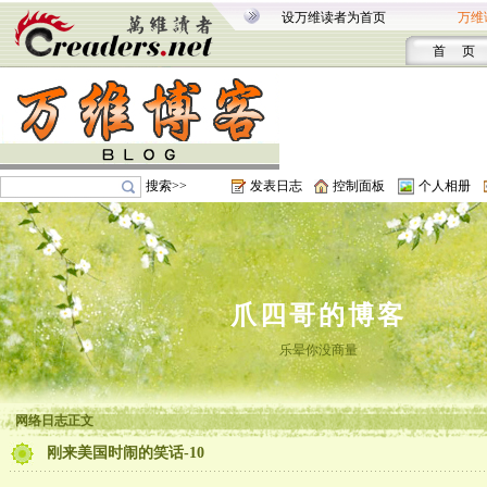
设万维读者为首页
万维
首 页
搜索>>
发表日志
控制面板
个人相册
爪四哥的博客
乐晕你没商量
网络日志正文
刚来美国时闹的笑话-10