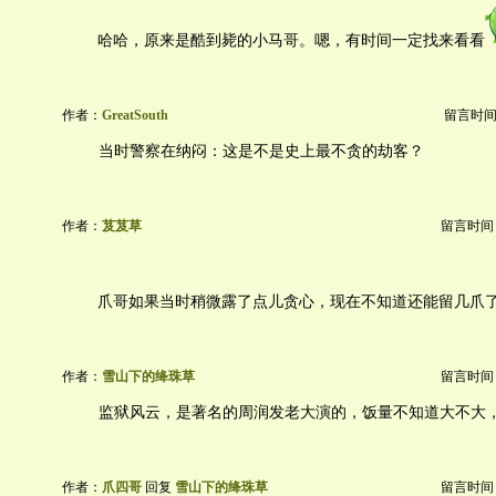
哈哈，原来是酷到毙的小马哥。嗯，有时间一定找来看看
作者：
GreatSouth
留言时间：20
当时警察在纳闷：这是不是史上最不贪的劫客？
作者：
芨芨草
留言时间：20
爪哥如果当时稍微露了点儿贪心，现在不知道还能留几爪
作者：
雪山下的绛珠草
留言时间：20
监狱风云，是著名的周润发老大演的，饭量不知道大不大
作者：
爪四哥
回复
雪山下的绛珠草
留言时间：20