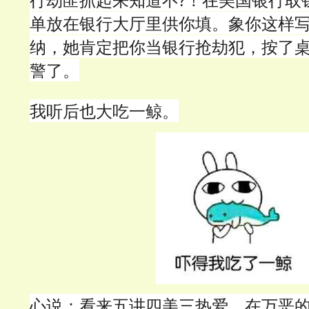
单放在银行大厅里供你填。象你这样
纳，她肯定把你当银行抢劫犯，按了
警了。
我听后也大吃一鲸。
心说：看来五讲四美三热爱，在万恶