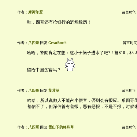
作者：
摩诃笨蛋
留言时间：20
哇，四哥还有抢银行的辉煌经历！
作者：
爪四哥
回复
GreatSouth
留言时间：20
哈哈，警察肯定在想：这小子脑子进水了吧?！抢$10，$5 
留给中国贪官吗？
作者：
爪四哥
回复
芨芨草
留言时间：20
哈哈，所以说做人不能占小便宜，否则会有报应。爪四哥
都信不了，但深信善有善报，恶有恶报，不是不报，时候未到
作者：
爪四哥
回复
雪山下的绛珠草
留言时间：20