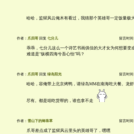
哈哈，监狱风云俺木有看过，我猜那个英雄哥一定饭量极
作者：
爪四哥
回复
七分儿
留言时间：20
乖乖，七分儿这么一个诗艺书画俱佳的大才女为何想要变
难道是“纵横四海兮吾心怡”吗？
作者：
爪四哥
回复
绿岛阳光
留言时间：20
哈哈，容俺带上北京烤鸭，请绿岛MM在南海吃大餐。龙
尽有。都是咱吃货帮的，谁也拿不走
作者：
雪山下的绛珠草
留言时间：20
爪哥差点成了监狱风云里头的英雄哥了，嘿嘿