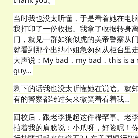
当时我也没太听懂，于是看着她在电
我打印了一份收据。我拿了收据转身
门，就见一群如狼似虎的美帝警察从
就看到那个出纳小姐急匆匆从柜台里
大声说：My bad，my bad，this is a m
guy...
剩下的话我也没太听懂她在说啥。就
有的警察都转过头来微笑着看着我...
回校后，跟老李提起这件稀罕事。老
拍着我的肩膀说：小爪呀，好险呢！
行劫匪抓起来知道不?！在美国银行取