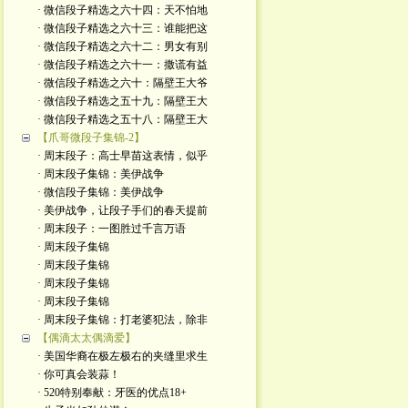
· 微信段子精选之六十四：天不怕地
· 微信段子精选之六十三：谁能把这
· 微信段子精选之六十二：男女有别
· 微信段子精选之六十一：撒谎有益
· 微信段子精选之六十：隔壁王大爷
· 微信段子精选之五十九：隔壁王大
· 微信段子精选之五十八：隔壁王大
【爪哥微段子集锦-2】
· 周末段子：高士早苗这表情，似乎
· 周末段子集锦：美伊战争
· 微信段子集锦：美伊战争
· 美伊战争，让段子手们的春天提前
· 周末段子：一图胜过千言万语
· 周末段子集锦
· 周末段子集锦
· 周末段子集锦
· 周末段子集锦
· 周末段子集锦：打老婆犯法，除非
【偶滴太太偶滴爱】
· 美国华裔在极左极右的夹缝里求生
· 你可真会装蒜！
· 520特别奉献：牙医的优点18+