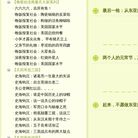
【馋晕你没商量爪大厨系列】
· 六六六六，吉庆有鱼！
最后一枪：从东亚
· 晚饭报复社会：陶瓷锅烙的韭菜馅
· 晚饭报复社会：刚做的活鱼糊锅啦
· 晚饭报复社会：美国国宴水平
· 晚饭报复社会：美国总统特餐
· 小笋才露尖尖角， 早有猪爪立上
· 父亲节的礼物：枣泥馅的四哥四嫂
· 晚饭报复社会：火星食品
· 深夜报复社会：红烧外星人
两个人的元宵节，
· 晚饭报复社会：美国国宴水平
【爪四哥侃三国】
· 史海钩沉：诸葛亮一生最大的失误
· 史海钩沉：自古英雄出老二
· 关公变网红以后。。。。
· 史海钩沉：谁是中国历史上的绿帽
· 史海钩沉：说一说关公的绿帽子
起来，不愿做东亚
· 史海钩沉：军营口令与杨修之死
· 史海钩沉：彻底颠覆三观，说说三
· 史海钩沉：从东汉末期十常侍之一
· 史海钩沉：五子良将话张辽
· 史海钩沉：三英战吕布的两大疑点
【爪四哥侃战国】