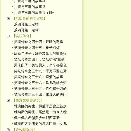
· 川普与三胖的故事-3
· 川普与三胖的故事-2
· 川普与三胖的故事-1（18+）
【爪四哥的科学定律】
· 爪四哥第二定律
· 爪四哥第一定律
【笑坛传奇】
· 笑坛传奇之四十四：旺旺的邂逅，
· 笑坛传奇之四十三：桃子点灯
· 庆新年段子：难怪加拿大的欲哥很
· 笑坛传奇之四十：笑坛护法“都是
· 周末段子：笑坛男人，个个都是色
· 笑坛传奇之三十九：千万不要在牙
· 笑坛传奇之三十八：啤酒的故事
· 笑坛传奇之三十六：马儿为啥会受
· 笑坛传奇之三十五：你个挨千刀的
· 笑坛传奇之三十四：张真人的关门
【西方文明史演义】
· 雅典娜的诞生，得益于历史上首次
· 维纳斯的诞生，居然是一出令人瞠
· 侃一侃古希腊美少年那西索斯
· 颠覆西方文明史的考古巨著：女儿
【关公战秦琼】