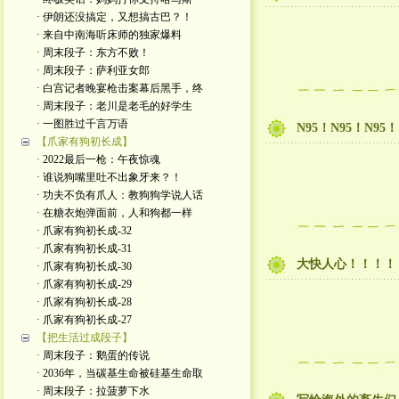
· 伊朗还没搞定，又想搞古巴？！
· 来自中南海听床师的独家爆料
· 周末段子：东方不败！
· 周末段子：萨利亚女郎
· 白宫记者晚宴枪击案幕后黑手，终
· 周末段子：老川是老毛的好学生
· 一图胜过千言万语
N95！N95！N95！
【爪家有狗初长成】
· 2022最后一枪：午夜惊魂
· 谁说狗嘴里吐不出象牙来？！
· 功夫不负有爪人：教狗狗学说人话
· 在糖衣炮弹面前，人和狗都一样
· 爪家有狗初长成-32
· 爪家有狗初长成-31
大快人心！！！！
· 爪家有狗初长成-30
· 爪家有狗初长成-29
· 爪家有狗初长成-28
· 爪家有狗初长成-27
【把生活过成段子】
· 周末段子：鹅蛋的传说
· 2036年，当碳基生命被硅基生命取
· 周末段子：拉菠萝下水