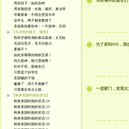
写给海外的畜生们
· 周末段子：如此杂种
· 周末随想录：长跑，嗑药，麦当劳
· 华夏新春：中西合璧迎马年
· 这年头，鸭子都变教授了
· 圣诞夜拍案惊奇：一不留神，爪四
【爪四哥的散文，随笔】
· 西班牙难民潮的幕后真相：太无耻
· 无语问苍天，苍天问老川
为了弄到N95，我
· 要脸不？
· 如此赤裸裸的钱权交易！
· 四大股神，唯川普独尊！
· 杠杆不死，股难未已
· 川普是个好学生
· 卖国贼的下场
· 赢麻了，四个爪都麻了
一进家门，发现太太
· 川普最近有点儿烦....
【刚来美国时闹的笑话】
· 刚来美国时闹的笑话-14
· 刚来美国时闹的笑话-13
· 刚来美国时闹的笑话-12
· 刚来美国时闹的笑话-11
· 刚来美国时闹的笑话-10