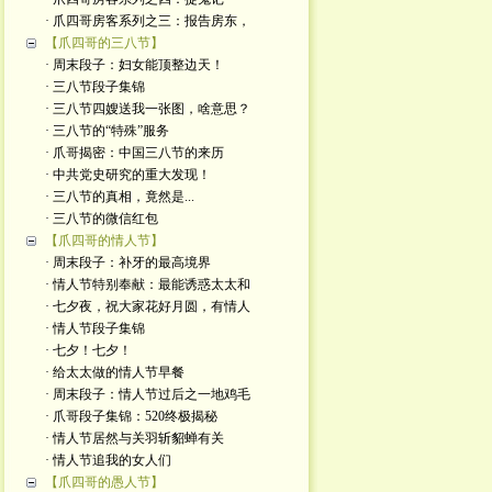
· 爪四哥房客系列之三：报告房东，
【爪四哥的三八节】
· 周末段子：妇女能顶整边天！
· 三八节段子集锦
· 三八节四嫂送我一张图，啥意思？
· 三八节的“特殊”服务
· 爪哥揭密：中国三八节的来历
· 中共党史研究的重大发现！
· 三八节的真相，竟然是...
· 三八节的微信红包
【爪四哥的情人节】
· 周末段子：补牙的最高境界
· 情人节特别奉献：最能诱惑太太和
· 七夕夜，祝大家花好月圆，有情人
· 情人节段子集锦
· 七夕！七夕！
· 给太太做的情人节早餐
· 周末段子：情人节过后之一地鸡毛
· 爪哥段子集锦：520终极揭秘
· 情人节居然与关羽斩貂蝉有关
· 情人节追我的女人们
【爪四哥的愚人节】