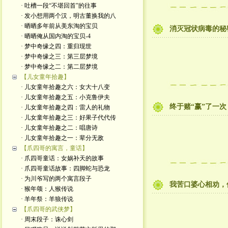
· 吐槽一段“不堪回首”的往事
· 发小想用两个汉，明古董换我的八
· 晒晒多年前从美东淘的宝贝
消灭冠状病毒的秘
· 晒晒俺从国内淘的宝贝-4
· 梦中奇缘之四：重归现世
· 梦中奇缘之三：第三层梦境
· 梦中奇缘之二：第二层梦境
【儿女童年拾趣】
· 儿女童年拾趣之六：女大十八变
· 儿女童年拾趣之五：小克鲁伊夫
终于赌“赢”了一次
· 儿女童年拾趣之四：雷人的礼物
· 儿女童年拾趣之三：好果子代代传
· 儿女童年拾趣之二：唱唐诗
· 儿女童年拾趣之一：辈分无敌
【爪四哥的寓言，童话】
· 爪四哥童话：女娲补天的故事
· 爪四哥童话故事：四脚蛇与恐龙
· 为川爷写的两个寓言段子
我苦口婆心相劝，
· 猴年颂：人猴传说
· 羊年祭：羊狼传说
【爪四哥的武侠梦】
· 周末段子：诛心剑