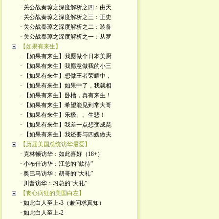
· 关公战秦琼之深度解析之四：由天
· 关公战秦琼之深度解析之三：正史
· 关公战秦琼之深度解析之二：装备
· 关公战秦琼之深度解析之一：从罗
【如果有来生】
· 【如果有来生】我愿做个日本美厨
· 【如果有来生】我愿意做我的小三
· 【如果有来生】想做王者荣耀中，
· 【如果有来生】如果中了，我就相
· 【如果有来生】卧槽，真有来生！
· 【如果有来生】希望能见到常大哥
· 【如果有来生】乐极。。生悲！
· 【如果有来生】我差一点想变成琵
· 【如果有来生】我还要与四嫂做夫
【历届美国总统访华最爱】
· 克林顿访华：如此喜好（18+）
· 小布什访华：江总的“款待”
· 奥巴马访华：胡哥的“大礼”
· 川普访华：习总的“大礼”
【丧心病狂的美国白左】
· 如此白人至上-3（兼问求真知）
· 如此白人至上-2