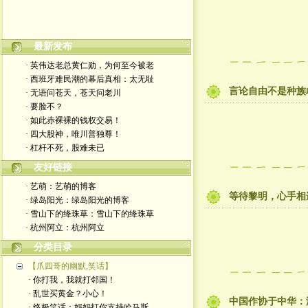
最新发布
嬉笑怒骂皆文章，酸甜苦辣铸人生
· 英伟达老总黄仁勋，为何至今被老
· 西班牙难民潮的幕后真相：太无耻
言论自由不是种族
· 无语问苍天，苍天问老川
· 要脸不？
· 如此赤裸裸的钱权交易！
· 四大股神，唯川普独尊！
· 杠杆不死，股难未已
友好链接
· 艺萌：艺萌的博客
等待黎明，心手相
· 绿岛阳光：绿岛阳光的博客
· 雪山下的绛珠草：雪山下的绛珠草
· 杭州阿立：杭州阿立
分类目录
【爪四哥的幽默,笑话】
· 你打我，我就打邻国！
· 乱世买黄金？小心！
中国作协于中华：
· 终极笑话：妈妈打你支持哈马斯