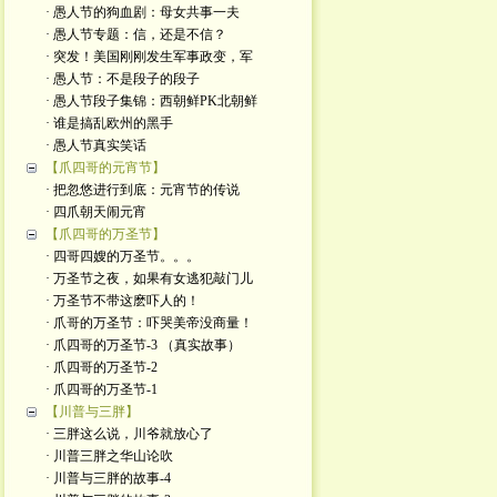
· 愚人节的狗血剧：母女共事一夫
· 愚人节专题：信，还是不信？
· 突发！美国刚刚发生军事政变，军
· 愚人节：不是段子的段子
· 愚人节段子集锦：西朝鲜PK北朝鲜
· 谁是搞乱欧州的黑手
· 愚人节真实笑话
【爪四哥的元宵节】
· 把忽悠进行到底：元宵节的传说
· 四爪朝天闹元宵
【爪四哥的万圣节】
· 四哥四嫂的万圣节。。。
· 万圣节之夜，如果有女逃犯敲门儿
· 万圣节不带这麽吓人的！
· 爪哥的万圣节：吓哭美帝没商量！
· 爪四哥的万圣节-3 （真实故事）
· 爪四哥的万圣节-2
· 爪四哥的万圣节-1
【川普与三胖】
· 三胖这么说，川爷就放心了
· 川普三胖之华山论吹
· 川普与三胖的故事-4