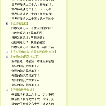
· 世界杯漫谈之二十六：神奇的19，
· 世界杯漫谈之二十五：天下无牛
· 世界杯漫谈之二十四：梅西能否打
· 世界杯漫谈之二十三：武当完胜少
【扭腰装逼记】
· 扭腰装逼记-5：印度活佛的舍利子
· 扭腰装逼记-4：莫奈花园
· 扭腰装逼记-3：马勒隔壁！
· 扭腰装逼记-2：视觉的盛宴
· 扭腰装逼记-1：凡尔赛+高雅=凡高
【爪四哥幽默集“乐晕你没商量”出版】
【奇怪的知识又增加了】
· 童年拾遗：俺的第一本性启蒙读物
· 奇怪的知识又增加了-5
· 奇怪的知识又增加了-4
· 奇怪的知识又增加了-3
· 奇怪的知识又增加了-2
· 奇怪的知识又增加了-1
【爪哥微段子集锦】
· 微信段子精选之六十七：少小不努
· 微信段子精选之六十六：代沟，真
· 微信段子精选之六十五：做穷人的