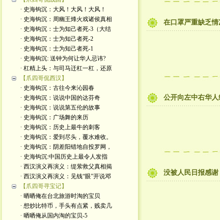
· 史海钩沉：大风！大风！大风！
· 史海钩沉：周幽王烽火戏诸侯真相
在口罩严重缺乏情
· 史海钩沉：士为知己者死-3（大结
· 史海钩沉：士为知己者死-2
· 史海钩沉：士为知己者死-1
· 史海钩沉: 送钟为何让华人忌讳?
· 杠精上头：与司马迁杠一杠，还原
【爪四哥侃西汉】
· 史海钩沉：古往今来沁园春
公开向左中右华人
· 史海钩沉：说说中国的达芬奇
· 史海钩沉：说说第五伦的故事
· 史海钩沉：广场舞的来历
· 史海钩沉：历史上最牛的刺客
· 史海钩沉：爱到尽头，覆水难收。
· 史海钩沉：阴差阳错地自投罗网，
· 史海钩沉:中国历史上最令人发指
· 西汉演义再演义：缇萦救父真相揭
没被人民日报感谢
· 西汉演义再演义：见钱“眼”开说邓
【爪四哥寻宝记】
· 晒晒俺在台北旅游时淘的宝贝
· 想炒比特币，手头有点紧，贱卖几
· 晒晒俺从国内淘的宝贝-5