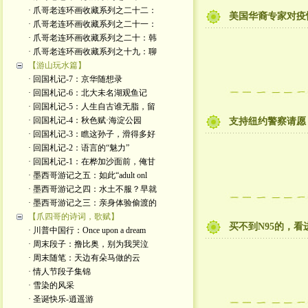
· 爪哥老连环画收藏系列之二十二：
美国华裔专家对疫
· 爪哥老连环画收藏系列之二十一：
· 爪哥老连环画收藏系列之二十：韩
· 爪哥老连环画收藏系列之十九：聊
【游山玩水篇】
· 回国札记-7：京华随想录
· 回国札记-6：北大未名湖观鱼记
· 回国札记-5：人生自古谁无脂，留
· 回国札记-4：秋色赋·海淀公园
支持纽约警察请愿
· 回国札记-3：瞧这孙子，滑得多好
· 回国札记-2：语言的“魅力”
· 回国札记-1：在桦加沙面前，俺甘
· 墨西哥游记之五：如此“adult onl
· 墨西哥游记之四：水土不服？早就
· 墨西哥游记之三：亲身体验偷渡的
【爪四哥的诗词，歌赋】
买不到N95的，看
· 川普中国行：Once upon a dream
· 周末段子：撸比奥，别为我哭泣
· 周末随笔：天边有朵马做的云
· 情人节段子集锦
· 雪染的风采
· 圣诞快乐-逍遥游