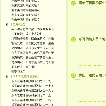
· 刚来美国时闹的笑话-9
写给厉害国的畜生
· 刚来美国时闹的笑话-8
· 刚来美国时闹的笑话-7
· 刚来美国时闹的笑话-6
· 刚来美国时闹的笑话-5
【史海钩沉】
· 英伟达老总黄仁勋，为何至今被老
· 一不留神，成了上古神灯
· 川普访华揭秘：回山东祭祖，并恢
爪哥的情人节：葡
· 胡说九道：美国国父华盛顿，是山
· 史海钩沉：诺贝尔是龙的传人，是
· 东方不亮西方亮，老毛的孙子终于
· 史海钩沉：安徒生笔下的美人鱼，
· 史海钩沉：川普才是山东历史上最
· 周末段子：鸡飞蛋打
· 说说花木兰
青山一道同云雨，
【爪四哥老连环画系列】
· 爪哥老连环画收藏系列之二十九：
· 爪哥老连环画收藏系列之二十七：
· 爪哥老连环画收藏系列之二十六：
· 爪哥老连环画收藏系列之二十五：
· 爪哥老连环画收藏系列之二十四：
· 爪哥老连环画收藏系列之二十三：