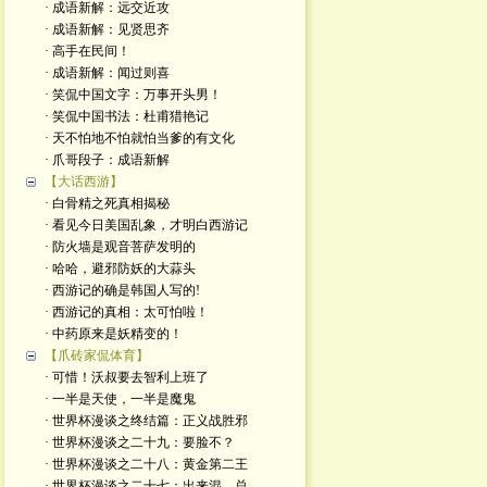
· 成语新解：远交近攻
· 成语新解：见贤思齐
· 高手在民间！
· 成语新解：闻过则喜
· 笑侃中国文字：万事开头男！
· 笑侃中国书法：杜甫猎艳记
· 天不怕地不怕就怕当爹的有文化
· 爪哥段子：成语新解
【大话西游】
· 白骨精之死真相揭秘
· 看见今日美国乱象，才明白西游记
· 防火墙是观音菩萨发明的
· 哈哈，避邪防妖的大蒜头
· 西游记的确是韩国人写的!
· 西游记的真相：太可怕啦！
· 中药原来是妖精变的！
【爪砖家侃体育】
· 可惜！沃叔要去智利上班了
· 一半是天使，一半是魔鬼
· 世界杯漫谈之终结篇：正义战胜邪
· 世界杯漫谈之二十九：要脸不？
· 世界杯漫谈之二十八：黄金第二王
· 世界杯漫谈之二十七：出来混，总