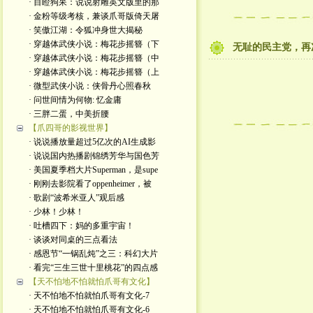
· 目瞪狗呆：说说射雕英文版里的那
· 金粉等级考核，兼谈爪哥版倚天屠
· 笑傲江湖：令狐冲身世大揭秘
· 穿越体武侠小说：梅花步摇簪（下
无耻的民主党，再
· 穿越体武侠小说：梅花步摇簪（中
· 穿越体武侠小说：梅花步摇簪（上
· 微型武侠小说：侠骨丹心照春秋
· 问世间情为何物: 忆金庸
· 三胖二蛋，中美折腰
【爪四哥的影视世界】
· 说说播放量超过5亿次的AI生成影
· 说说国内热播剧锦绣芳华与国色芳
· 美国夏季档大片Superman，是supe
· 刚刚去影院看了oppenheimer，被
· 歌剧“波希米亚人”观后感
· 少林！少林！
· 吐槽四下：妈的多重宇宙！
· 谈谈对同桌的三点看法
· 感恩节“一锅乱炖”之三：科幻大片
· 看完“三生三世十里桃花”的四点感
【天不怕地不怕就怕爪哥有文化】
· 天不怕地不怕就怕爪哥有文化-7
· 天不怕地不怕就怕爪哥有文化-6