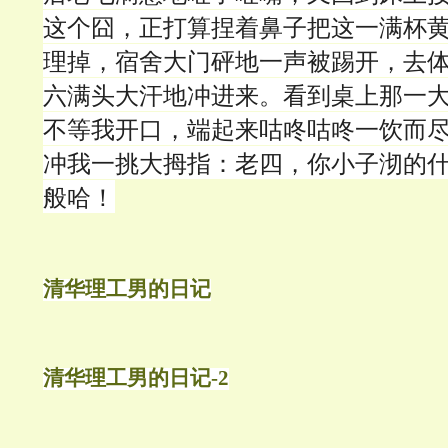
这个囧，正打算捏着鼻子把这一满杯
理掉，宿舍大门砰地一声被踢开，去
六满头大汗地冲进来。看到桌上那一
不等我开口，端起来咕咚咕咚一饮而
冲我一挑大拇指：老四，你小子沏的
般哈！
清华理工男的日记
清华理工男的日记-2