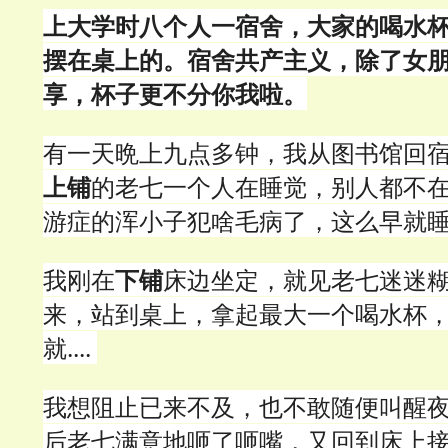
上大学时八个人一宿舍，大家的喝水
摆在桌上的。宿舍共产主义，除了女
享，杯子更不分你我啦。
有一天晩上九点多钟，我从图书馆回
上铺
的老七一个人在睡觉，别人都不
游症的浑小子犯啥毛病了，这么早就
我刚在
下铺
床边坐定，就见老七迷迷
来，站到桌上，拿起最大一个喝水杯
就....
我想阻止已来不及，也不敢随便叫醒
后老七满意地咂了咂嘴，又回到床上