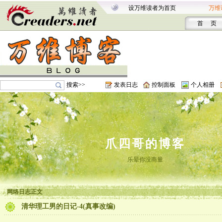
设万维读者为首页
万维
首 页
搜索>>
发表日志
控制面板
个人相册
爪四哥的博客
乐晕你没商量
网络日志正文
清华理工男的日记-4(真事改编)