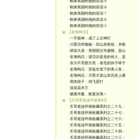
· 刚来美国时闹的笑话-9
· 刚来美国时闹的笑话-8
· 刚来美国时闹的笑话-7
· 刚来美国时闹的笑话-6
· 刚来美国时闹的笑话-5
【史海钩沉】
· 一不留神，成了上古神灯
· 川普访华揭秘：回山东祭祖，并恢
· 胡说九道：美国国父华盛顿，是山
· 史海钩沉：诺贝尔是龙的传人，是
· 东方不亮西方亮，老毛的孙子终于
· 史海钩沉：安徒生笔下的美人鱼，
· 史海钩沉：川普才是山东历史上最
· 周末段子：鸡飞蛋打
· 说说花木兰
· 驱逐华夏，恢复东夷！
【爪四哥老连环画系列】
· 爪哥老连环画收藏系列之二十九：
· 爪哥老连环画收藏系列之二十七：
· 爪哥老连环画收藏系列之二十六：
· 爪哥老连环画收藏系列之二十五：
· 爪哥老连环画收藏系列之二十四：
· 爪哥老连环画收藏系列之二十三：