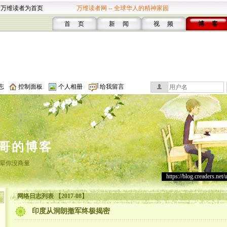
设万维读者为首页
万维读者网 -- 全球华人的精神家园
首 页
新 闻
视 频
博 客
志
控制面板
个人相册
给我留言
哥的博客
晕你没商量
https://blog.creaders.net/
网络日志列表 【2017-08】
印度从洞朗撤军终极揭密