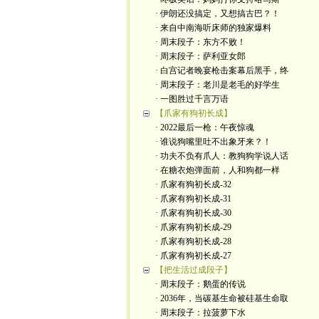
· 伊朗还没搞定，又想搞古巴？！
· 来自中南海听床师的独家爆料
· 周末段子：东方不败！
· 周末段子：萨利亚女郎
· 白宫记者晚宴枪击案幕后黑手，终
· 周末段子：老川是老毛的好学生
· 一图胜过千言万语
【爪家有狗初长成】
· 2022最后一枪：午夜惊魂
· 谁说狗嘴里吐不出象牙来？！
· 功夫不负有爪人：教狗狗学说人话
· 在糖衣炮弹面前，人和狗都一样
· 爪家有狗初长成-32
· 爪家有狗初长成-31
· 爪家有狗初长成-30
· 爪家有狗初长成-29
· 爪家有狗初长成-28
· 爪家有狗初长成-27
【把生活过成段子】
· 周末段子：鹅蛋的传说
· 2036年，当碳基生命被硅基生命取
· 周末段子：拉菠萝下水