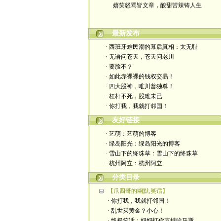
最新发布
· 西班牙难民潮的幕后真相：太无耻
· 无语问苍天，苍天问老川
· 要脸不？
· 如此赤裸裸的钱权交易！
· 四大股神，唯川普独尊！
· 杠杆不死，股难未已
· 你打我，我就打邻国！
友好链接
· 艺萌：艺萌的博客
· 绿岛阳光：绿岛阳光的博客
· 雪山下的绛珠草：雪山下的绛珠草
· 杭州阿立：杭州阿立
分类目录
【爪四哥的幽默,笑话】
· 你打我，我就打邻国！
· 乱世买黄金？小心！
· 终极笑话：妈妈打你支持哈马斯