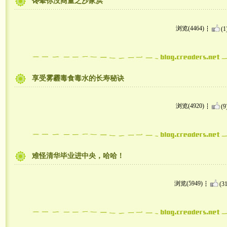
馋晕你没商量之沙家浜
浏览(4464)
(1
享受雾霾毒食毒水的长寿秘诀
浏览(4920)
(9
难怪清华毕业进中央，哈哈！
浏览(5949)
(31