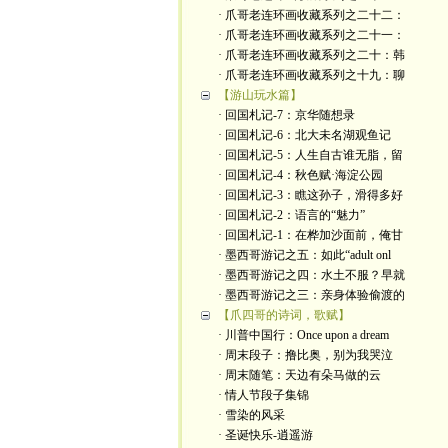
· 爪哥老连环画收藏系列之二十二：
· 爪哥老连环画收藏系列之二十一：
· 爪哥老连环画收藏系列之二十：韩
· 爪哥老连环画收藏系列之十九：聊
【游山玩水篇】
· 回国札记-7：京华随想录
· 回国札记-6：北大未名湖观鱼记
· 回国札记-5：人生自古谁无脂，留
· 回国札记-4：秋色赋·海淀公园
· 回国札记-3：瞧这孙子，滑得多好
· 回国札记-2：语言的“魅力”
· 回国札记-1：在桦加沙面前，俺甘
· 墨西哥游记之五：如此“adult onl
· 墨西哥游记之四：水土不服？早就
· 墨西哥游记之三：亲身体验偷渡的
【爪四哥的诗词，歌赋】
· 川普中国行：Once upon a dream
· 周末段子：撸比奥，别为我哭泣
· 周末随笔：天边有朵马做的云
· 情人节段子集锦
· 雪染的风采
· 圣诞快乐-逍遥游