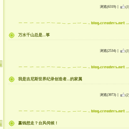
浏览(6319)
(3
万水千山总是...筝
浏览(2534)
(3
我是吉尼斯世界纪录创造者...的家属
浏览(3973)
(2
赢钱想走？台风伺候！