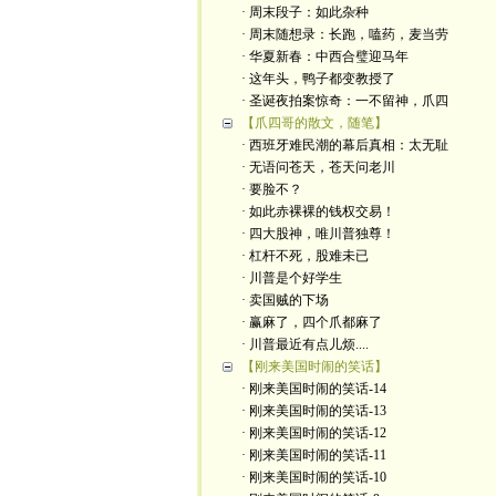
· 周末段子：如此杂种
· 周末随想录：长跑，嗑药，麦当劳
· 华夏新春：中西合璧迎马年
· 这年头，鸭子都变教授了
· 圣诞夜拍案惊奇：一不留神，爪四
【爪四哥的散文，随笔】
· 西班牙难民潮的幕后真相：太无耻
· 无语问苍天，苍天问老川
· 要脸不？
· 如此赤裸裸的钱权交易！
· 四大股神，唯川普独尊！
· 杠杆不死，股难未已
· 川普是个好学生
· 卖国贼的下场
· 赢麻了，四个爪都麻了
· 川普最近有点儿烦....
【刚来美国时闹的笑话】
· 刚来美国时闹的笑话-14
· 刚来美国时闹的笑话-13
· 刚来美国时闹的笑话-12
· 刚来美国时闹的笑话-11
· 刚来美国时闹的笑话-10