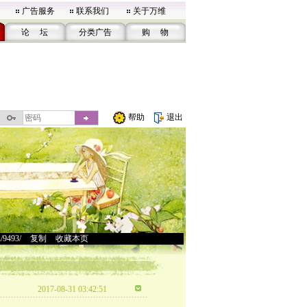
广告服务
联系我们
关于万维
论 坛
分类广告
购 物
帮助
退出
u/9493/
>
复制
>
收藏本页
2017-08-31 03:42:51