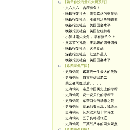
【馋晕你没商量爪大厨系列】
· 六六六六，吉庆有鱼！
· 晚饭报复社会：陶瓷锅烙的韭菜馅
· 晚饭报复社会：刚做的活鱼糊锅啦
· 晚饭报复社会：美国国宴水平
· 晚饭报复社会：美国总统特餐
· 小笋才露尖尖角， 早有猪爪立上
· 父亲节的礼物：枣泥馅的四哥四嫂
· 晚饭报复社会：火星食品
· 深夜报复社会：红烧外星人
· 晚饭报复社会：美国国宴水平
【爪四哥侃三国】
· 史海钩沉：诸葛亮一生最大的失误
· 史海钩沉：自古英雄出老二
· 关公变网红以后。。。。
· 史海钩沉：谁是中国历史上的绿帽
· 史海钩沉：说一说关公的绿帽子
· 史海钩沉：军营口令与杨修之死
· 史海钩沉：彻底颠覆三观，说说三
· 史海钩沉：从东汉末期十常侍之一
· 史海钩沉：五子良将话张辽
· 史海钩沉：三英战吕布的两大疑点
【爪四哥侃战国】