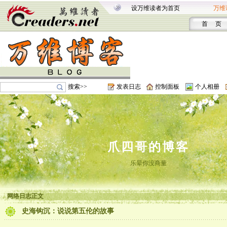
设万维读者为首页
万维
首 页
搜索>>
发表日志
控制面板
个人相册
爪四哥的博客
乐晕你没商量
网络日志正文
史海钩沉：说说第五伦的故事