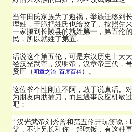
当年田氏家族为了避祸，举族迁移到
埋姓，干脆把姓氏也给改了。按照先
一家搬到长陵县的就姓
第一
，第五伦
民，所以就姓了
第五
。
话说这个第五伦，可是东汉历史上大
经汉光武帝，汉明帝，汉章帝三代，
贤臣（
）。
明章之治_百度百科
这位爷个性刚直不阿，敢于说真话。
为朋友两肋插刀，而且遇事反应机敏
吧：
“ 汉光武帝刘秀曾和第五伦开玩笑说
父，不让兄长和你一起吃饭，有这种