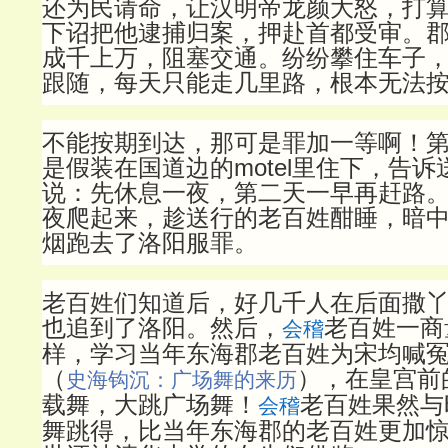
还为民请命，让汉明帝龙颜大怒，打
下诏把他逮捕归案，押赴首都受审。
成千上万，阻塞交通。纷纷攀住车子
跟随，每天只能走几里路，根本无法
不能按期到达，那可是罪加一等啊！
是假装在国道边的motel里住下，告
说：先休息一夜，第二天一早再赶路
夜爬起来，趁送行的老百姓酣睡，暗
烟跑去了洛阳服罪。
老百姓们知道后，好几千人在后面撒
也追到了洛阳。然后，
老百姓一商
会稽
样，学习当年东海郡老百姓为宋均喊
（
）
，在皇宫前
史海钩沉：广场舞的来历
载舞，大跳广场舞！
老百姓果然与
会稽
舞跳得，比当年东海郡的老百姓更加