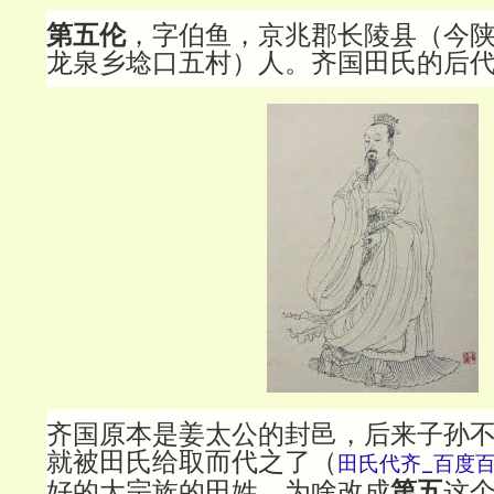
第五伦
，字伯鱼，京兆郡长陵县（今
龙泉乡埝口五村）人。齐国田氏的后
齐国原本是姜太公的封邑，后来子孙
就被田氏给取而代之了（
田氏代齐_百度
好的大宗族的田姓，为啥改成
第五
这