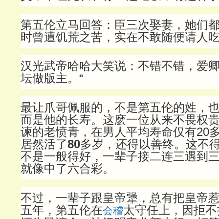
第五伦立马回答：臣三次娶妻，她们
时曾遭饥荒之苦，实在不敢随便请人
汉光武帝哈哈大笑说：不错不错，爱
坛做版主。“
最让爪哥佩服的，不是第五伦的姓，
而是他的长寿。这麽一位从来不畏权
谏的老愤青，在男人平均寿命仅有20
居然活了
80
多岁，还得以善终。这不
不是一般得好，一辈子接二连三遇到
就像中了六合彩。
不过，一辈子跟皇帝犟，总有把皇帝
五年，第五伦在
太守任上，因拒不
会稽