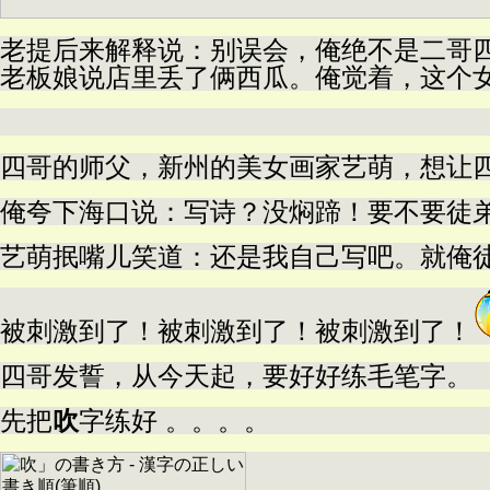
老提后来解释说：别误会，俺绝不是二哥
老板娘说店里丢了俩西瓜。俺觉着，这个
四哥的师父，新州的美女画家艺萌，想让四
俺夸下海口说：写诗？没焖蹄！要不要徒
艺萌抿嘴儿笑道：还是我自己写吧。就俺
被刺激到了！被刺激到了！被刺激到了！
四哥发誓，从今天起，要好好练毛笔字。
先把
吹
字练好 。。。。