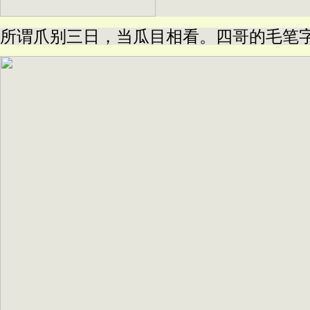
所谓爪别三日，当瓜目相看。四哥的毛笔