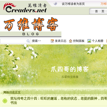
设万维读者为首页
万维
首 页
搜索>>
发表日志
控制面板
个人相册
爪四哥的博客
乐晕你没商量
网络日志正文
笑坛传奇之四十四：旺旺的邂逅，老枪的状态，老提的眼神，四
书法