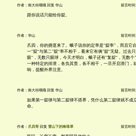
作者：南大街哦哦 回复 华山
留言时间：20
跟你说话只能给你腚。
作者：华山
留言时间：20
爪四，你的拥趸来了。蛾子说你的定率是“腚率”，而且它
一”腚“与第二”腚“率不相干，看来它有俩”腚“无疑。过去
眼“，无数只眼球，今天才明白，蛾子还有”复腚“，无数个”
一种特定的排泄，各负其责，各不相干，一旦开启泄门，就
响，提醒外界注意。
作者：南大街哦哦 回复 华山
留言时间：20
如果第一腚律与第二腚律不搭界，凭什么第二腚律就不成
命。
作者：
爪四哥
回复
雪山下的绛珠草
留言时间：20