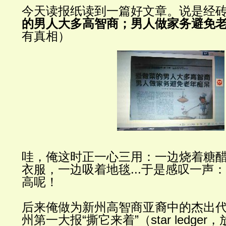
今天
读报纸读到一篇好文章。说是经
的男人大多高智商；男人做家务避免
有真
相）
哇，俺这时正一心三用：一边烧着糖
衣服，一边吸着地毯
...
于是感叹一声：
高呢！
后来俺做为新州高智商亚裔中的杰出
州第一大报
“
撕它来着
”
（
star ledger
，