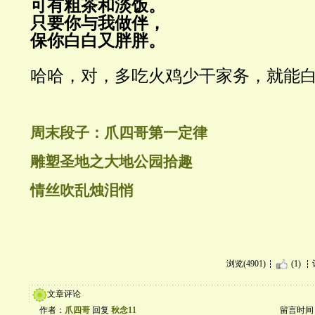
可有粗茶和淡饭。
只要你与我做伴，
保你白白又胖胖。
哈哈，对，多吃火鸡少干家务，就能
周末段子：爪四哥第一定律
雕塑圣地之大地公园拾趣
情丝吹乱烛泪悄
浏览(4901)
(1)
文章评论
作者：
爪四哥
回复
秋念11
留言时间：20