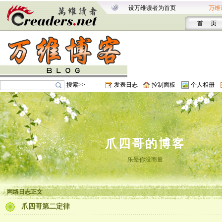
设万维读者为首页
万维
首 页
搜索>>
发表日志
控制面板
个人相册
爪四哥的博客
乐晕你没商量
网络日志正文
爪四哥第二定律