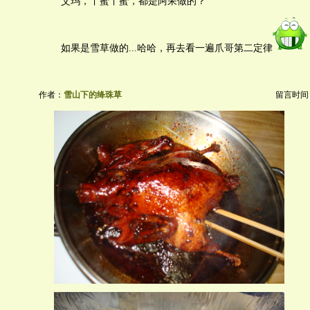
艾玛，丫蜜丫蜜，都是阿呆做的？
如果是雪草做的...哈哈，再去看一遍爪哥第二定律
作者：
雪山下的绛珠草
留言时间：20