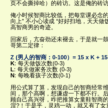
页不会撕掉哈）的砖访。这是俺的砖
俺小时候智商比较低，把每堂课必念
向上
”
不小心读成
“
好好扫地，天天做
高智商男的奇迹。
回家后，亢奋劲还未褪去，于是就一
哥第二定律：
Z (
男人的智商：
0-100
）
= 15 x K + 15
K
:
每天做饭次数
(0-3)
L
:
每天做家务次数
(0-3)
N
:
每晚看孩子次数
(0-1)
用公式算了算，发现自己的智商经常
间，那个高啊，想谦虚一下都不行。
顾自己高兴呀，咋把推算女童鞋智商
涅
?
！于是乎，灵鸡一动，就又有了女