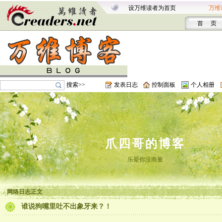
设万维读者为首页
万维
首 页
搜索>>
发表日志
控制面板
个人相册
爪四哥的博客
乐晕你没商量
网络日志正文
谁说狗嘴里吐不出象牙来？！