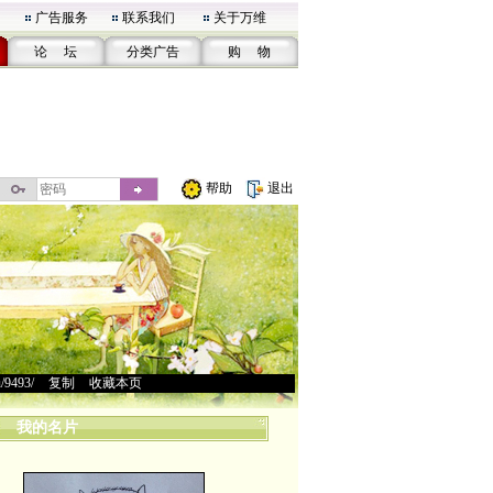
广告服务
联系我们
关于万维
论 坛
分类广告
购 物
帮助
退出
u/9493/
>
复制
>
收藏本页
我的名片