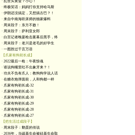
· 乱世买黄金？小心！
· 终极笑话：妈妈打你支持哈马斯
· 伊朗还没搞定，又想搞古巴？！
· 来自中南海听床师的独家爆料
· 周末段子：东方不败！
· 周末段子：萨利亚女郎
· 白宫记者晚宴枪击案幕后黑手，终
· 周末段子：老川是老毛的好学生
· 一图胜过千言万语
【爪家有狗初长成】
· 2022最后一枪：午夜惊魂
· 谁说狗嘴里吐不出象牙来？！
· 功夫不负有爪人：教狗狗学说人话
· 在糖衣炮弹面前，人和狗都一样
· 爪家有狗初长成-32
· 爪家有狗初长成-31
· 爪家有狗初长成-30
· 爪家有狗初长成-29
· 爪家有狗初长成-28
· 爪家有狗初长成-27
【把生活过成段子】
· 周末段子：鹅蛋的传说
· 2036年，当碳基生命被硅基生命取