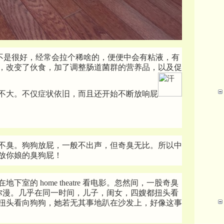
一直不是很好，经常会拉个稀啥的，便便中会有粘液，有
，改变了伙食，加了调整肠道菌群的营养品，以及促
不大。不仅症状依旧，而且还开始不断放响屁
不臭。狗狗放屁，一般不出声，但奇臭无比。所以中
放你娘的臭狗屁！
室的 home theatre 看电影。忽然间，一股奇臭
atre 弥漫。几乎在同一时间，儿子，闺女，四嫂都扭头看
扭头看向狗狗，她若无其事地趴在沙发上，好像这事