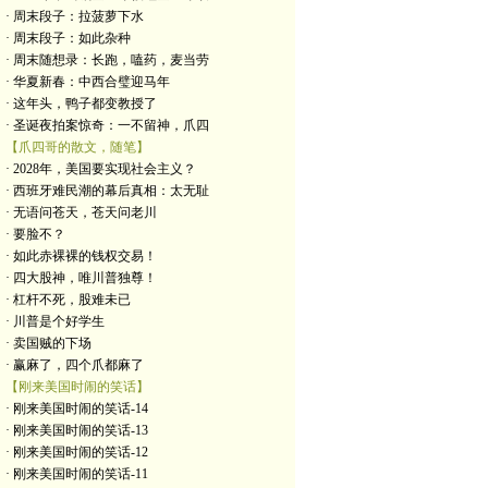
· 周末段子：拉菠萝下水
· 周末段子：如此杂种
· 周末随想录：长跑，嗑药，麦当劳
· 华夏新春：中西合璧迎马年
· 这年头，鸭子都变教授了
· 圣诞夜拍案惊奇：一不留神，爪四
【爪四哥的散文，随笔】
· 2028年，美国要实现社会主义？
· 西班牙难民潮的幕后真相：太无耻
· 无语问苍天，苍天问老川
· 要脸不？
· 如此赤裸裸的钱权交易！
· 四大股神，唯川普独尊！
· 杠杆不死，股难未已
· 川普是个好学生
· 卖国贼的下场
· 赢麻了，四个爪都麻了
【刚来美国时闹的笑话】
· 刚来美国时闹的笑话-14
· 刚来美国时闹的笑话-13
· 刚来美国时闹的笑话-12
· 刚来美国时闹的笑话-11