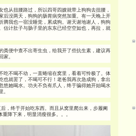
女也从扭腰路过，所以四哥四嫂就带上狗狗去扭腰，
家后没两天，狗狗的肠胃病突然加重。有一天晚上开
折腾我也一宿没睡觉，累成狗。谢天谢地谢人，狗狗
。估计肚子与肠子里的东东已经空空如也，再拉，就
的粪便中查不出寄生虫，给我开了些抗生素，建议再
回家。
不吃不喝不动，一直蜷缩在窝里，看着可怜极了。体
磅。不吃也就罢了，不喝可不行！老爸我再次急成狗，拿出
忽悠她喝水。功夫不负有爪人，终于骗得她开始喝水
里。
一夜后，终于开始吃东西。而且从窝里爬出来，步履阑
的体重降下来，明显消瘦很多。。。