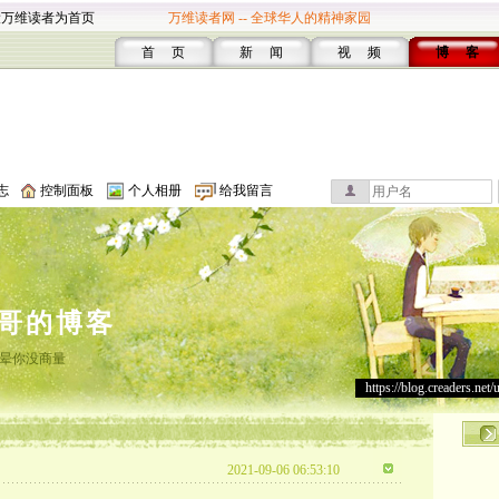
设万维读者为首页
万维读者网 -- 全球华人的精神家园
首 页
新 闻
视 频
博 客
志
控制面板
个人相册
给我留言
哥的博客
晕你没商量
https://blog.creaders.net/
2021-09-06 06:53:10