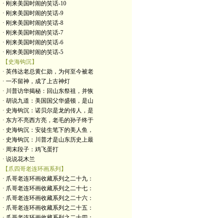
· 刚来美国时闹的笑话-10
· 刚来美国时闹的笑话-9
· 刚来美国时闹的笑话-8
· 刚来美国时闹的笑话-7
· 刚来美国时闹的笑话-6
· 刚来美国时闹的笑话-5
【史海钩沉】
· 英伟达老总黄仁勋，为何至今被老
· 一不留神，成了上古神灯
· 川普访华揭秘：回山东祭祖，并恢
· 胡说九道：美国国父华盛顿，是山
· 史海钩沉：诺贝尔是龙的传人，是
· 东方不亮西方亮，老毛的孙子终于
· 史海钩沉：安徒生笔下的美人鱼，
· 史海钩沉：川普才是山东历史上最
· 周末段子：鸡飞蛋打
· 说说花木兰
【爪四哥老连环画系列】
· 爪哥老连环画收藏系列之二十九：
· 爪哥老连环画收藏系列之二十七：
· 爪哥老连环画收藏系列之二十六：
· 爪哥老连环画收藏系列之二十五：
· 爪哥老连环画收藏系列之二十四：