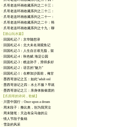
· 爪哥老连环画收藏系列之二十三：
· 爪哥老连环画收藏系列之二十二：
· 爪哥老连环画收藏系列之二十一：
· 爪哥老连环画收藏系列之二十：韩
· 爪哥老连环画收藏系列之十九：聊
【游山玩水篇】
· 回国札记-7：京华随想录
· 回国札记-6：北大未名湖观鱼记
· 回国札记-5：人生自古谁无脂，留
· 回国札记-4：秋色赋·海淀公园
· 回国札记-3：瞧这孙子，滑得多好
· 回国札记-2：语言的“魅力”
· 回国札记-1：在桦加沙面前，俺甘
· 墨西哥游记之五：如此“adult onl
· 墨西哥游记之四：水土不服？早就
· 墨西哥游记之三：亲身体验偷渡的
【爪四哥的诗词，歌赋】
· 川普中国行：Once upon a dream
· 周末段子：撸比奥，别为我哭泣
· 周末随笔：天边有朵马做的云
· 情人节段子集锦
· 雪染的风采