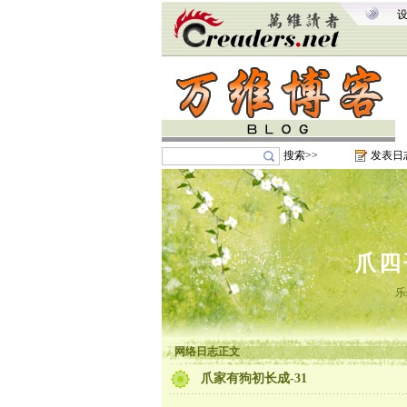
搜索>>
发表日
爪四
乐
网络日志正文
爪家有狗初长成-31