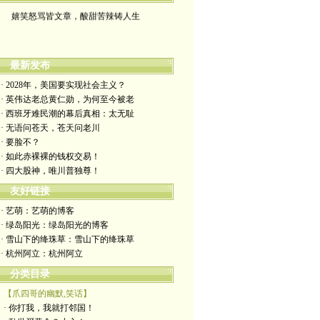
嬉笑怒骂皆文章，酸甜苦辣铸人生
最新发布
· 2028年，美国要实现社会主义？
· 英伟达老总黄仁勋，为何至今被老
· 西班牙难民潮的幕后真相：太无耻
· 无语问苍天，苍天问老川
· 要脸不？
· 如此赤裸裸的钱权交易！
· 四大股神，唯川普独尊！
友好链接
· 艺萌：艺萌的博客
· 绿岛阳光：绿岛阳光的博客
· 雪山下的绛珠草：雪山下的绛珠草
· 杭州阿立：杭州阿立
分类目录
【爪四哥的幽默,笑话】
· 你打我，我就打邻国！