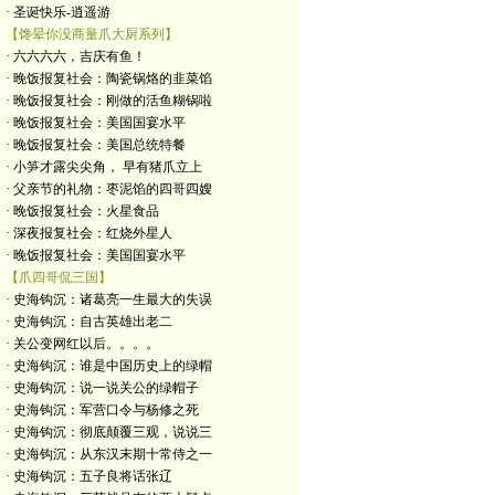
· 圣诞快乐-逍遥游
【馋晕你没商量爪大厨系列】
· 六六六六，吉庆有鱼！
· 晚饭报复社会：陶瓷锅烙的韭菜馅
· 晚饭报复社会：刚做的活鱼糊锅啦
· 晚饭报复社会：美国国宴水平
· 晚饭报复社会：美国总统特餐
· 小笋才露尖尖角， 早有猪爪立上
· 父亲节的礼物：枣泥馅的四哥四嫂
· 晚饭报复社会：火星食品
· 深夜报复社会：红烧外星人
· 晚饭报复社会：美国国宴水平
【爪四哥侃三国】
· 史海钩沉：诸葛亮一生最大的失误
· 史海钩沉：自古英雄出老二
· 关公变网红以后。。。。
· 史海钩沉：谁是中国历史上的绿帽
· 史海钩沉：说一说关公的绿帽子
· 史海钩沉：军营口令与杨修之死
· 史海钩沉：彻底颠覆三观，说说三
· 史海钩沉：从东汉末期十常侍之一
· 史海钩沉：五子良将话张辽