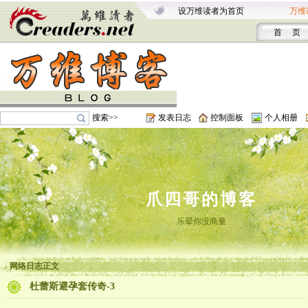
设万维读者为首页
万维
首 页
搜索>>
发表日志
控制面板
个人相册
爪四哥的博客
乐晕你没商量
网络日志正文
杜蕾斯避孕套传奇-3