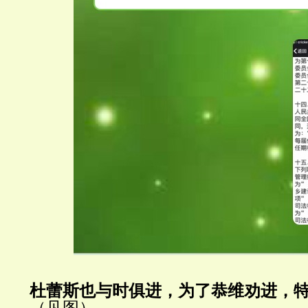
杜蕾斯也与
时俱进，为了恭维劝进，
（
见图）