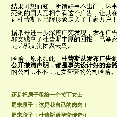
结果可想而知，所谓好事不出门，坏
死狗的国人
竞相争看这个广告，让其
让杜蕾斯的品牌形象走入了千家万户
据爪哥
进一步深挖广究发现，发布广
郭文贱拿了杜蕾斯丰厚的回报，已举
兄弟郭文贵团聚去鸟。
哈哈，原来如此！
杜蕾斯从
发布广告
公开撇清声明，都是事先设计好的套
的公司
...
不不，是
卖套套的公司哈哈。
还是把房子租给一个拉丁女士
周末段子：这是我自己的肉肉！
周末段子：杜蕾斯避孕套传奇-1