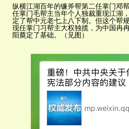
纵横江湖百年的镰斧帮第二任掌门邓
任掌门毛帮主当年个人独裁重现江湖
定了帮中元老七上八下制。但这个帮
现任掌门习帮主大权独揽，为中国冉
阳奠定了基础。（见图）