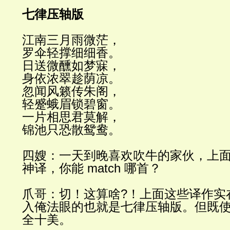
七律压轴版
江南三月雨微茫，
罗伞轻撑细细香。
日送微醺如梦寐，
身依浓翠趁荫凉。
忽闻风籁传朱阁，
轻蹙蛾眉锁碧窗。
一片相思君莫解，
锦池只恐散鸳鸯。
四嫂：一天到晚喜欢吹牛的家伙，上
神译，你能
match
哪首？
爪哥：切！这算啥
?
！上面这些译作实
入俺法眼的也就是七律压轴版。但既
全十美。