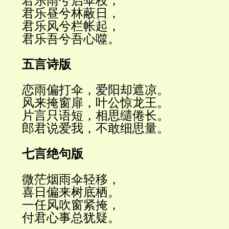
君乐雨兮启伞枝，
君乐昼兮林蔽日，
君乐风兮栏帐起，
君乐吾兮吾心噬。
五言诗版
恋雨偏打伞，爱阳却遮凉。
风来掩窗扉，叶公惊龙王。
片言只语短，相思缱倦长。
郎君说爱我，不敢细思量。
七言绝句版
微茫烟雨伞轻移，
喜日偏来树底栖。
一任风吹窗紧掩，
付君心事总犹疑。