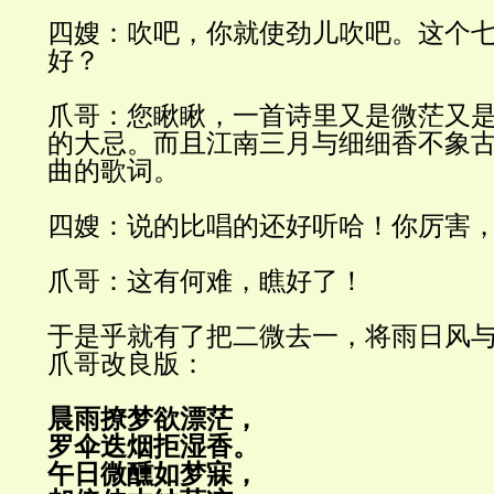
四嫂：吹吧，你就使劲儿吹吧。这个
好？
爪哥：您瞅瞅，一首诗里又是微茫又
的大忌。而且江南三月与细细香不象
曲的歌词。
四嫂：说的比唱的还好听哈！你厉害
爪哥：这有何难，瞧好了！
于是乎就有了把二微去一，将雨日风
爪哥改良版：
晨雨撩梦欲漂茫，
罗伞迭烟拒湿香。
午日微醺如梦寐，