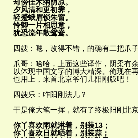
却傍佳木纳荫凉。
夕风清和更初霁，
轻蹙蛾眉锁朱窗。
怜卿一片相思意，
犹恐流年散鸳鸯。
四嫂：嗯，改得不错，的确有二把爪
爪哥：哈哈，上面这些译作，阴柔有
以体现中国文字的博大精深。俺现在
也用上，来首北京爷们儿阳刚版吧！
四嫂乐：咋阳刚法儿？
于是俺大笔一挥，就有了终极阳刚北
你丫喜欢雨就淋着，别装
13
；
你丫喜欢日就晒着，别装蒜；