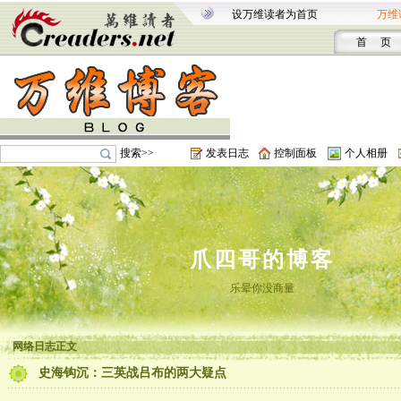
设万维读者为首页
万维
首 页
搜索>>
发表日志
控制面板
个人相册
爪四哥的博客
乐晕你没商量
网络日志正文
史海钩沉：三英战吕布的两大疑点