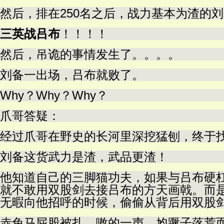
然后，排在250名之后，战力基本为渣的
三英战吕布
！！！！
然后，吊诡的事情发生了。。。。
刘备一出场，吕布就败了。
Why？Why？Why？
爪哥答疑：
经过爪哥在野史的长河里深挖猛刨，终于
刘备这货武力是渣，武品更渣！
他知道自己的三脚猫功夫，如果与吕布硬
就不敢用双股剑去接吕布的方天画戟。而
无暇向他招呼的时候，偷偷从背后用双股
赤兔马屁股被扎，嗷的一声，尥蹶子落荒