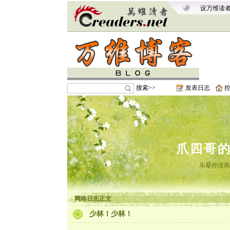
设万维读
搜索>>
发表日志
爪四哥
乐晕你没商
网络日志正文
少林！少林！