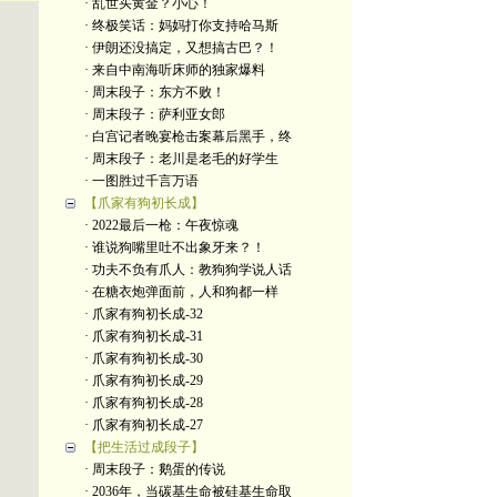
· 乱世买黄金？小心！
· 终极笑话：妈妈打你支持哈马斯
· 伊朗还没搞定，又想搞古巴？！
· 来自中南海听床师的独家爆料
· 周末段子：东方不败！
· 周末段子：萨利亚女郎
· 白宫记者晚宴枪击案幕后黑手，终
· 周末段子：老川是老毛的好学生
· 一图胜过千言万语
【爪家有狗初长成】
· 2022最后一枪：午夜惊魂
· 谁说狗嘴里吐不出象牙来？！
· 功夫不负有爪人：教狗狗学说人话
· 在糖衣炮弹面前，人和狗都一样
· 爪家有狗初长成-32
· 爪家有狗初长成-31
· 爪家有狗初长成-30
· 爪家有狗初长成-29
· 爪家有狗初长成-28
· 爪家有狗初长成-27
【把生活过成段子】
· 周末段子：鹅蛋的传说
· 2036年，当碳基生命被硅基生命取