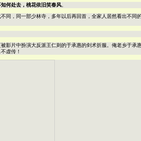
不知何处去，桃花依旧笑春风
。
化不同，同一部少林寺，多年以后再回首，全家人居然看出不同
更被影片中扮演大反派王仁则的于承惠的剑术折服。俺老乡于承
名不虚传！