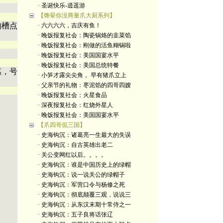
· 圣诞快乐-逍遥游
【馋晕你没商量爪大厨系列】
的槽点
· 六六六六，吉庆有鱼！
· 晚饭报复社会：陶瓷锅烙的韭菜馅
· 晚饭报复社会：刚做的活鱼糊锅啦
· 晚饭报复社会：美国国宴水平
· 晚饭报复社会：美国总统特餐
惠，号
· 小笋才露尖尖角， 早有猪爪立上
· 父亲节的礼物：枣泥馅的四哥四嫂
· 晚饭报复社会：火星食品
· 深夜报复社会：红烧外星人
· 晚饭报复社会：美国国宴水平
【爪四哥侃三国】
· 史海钩沉：诸葛亮一生最大的失误
· 史海钩沉：自古英雄出老二
· 关公变网红以后。。。。
· 史海钩沉：谁是中国历史上的绿帽
· 史海钩沉：说一说关公的绿帽子
· 史海钩沉：军营口令与杨修之死
· 史海钩沉：彻底颠覆三观，说说三
· 史海钩沉：从东汉末期十常侍之一
· 史海钩沉：五子良将话张辽