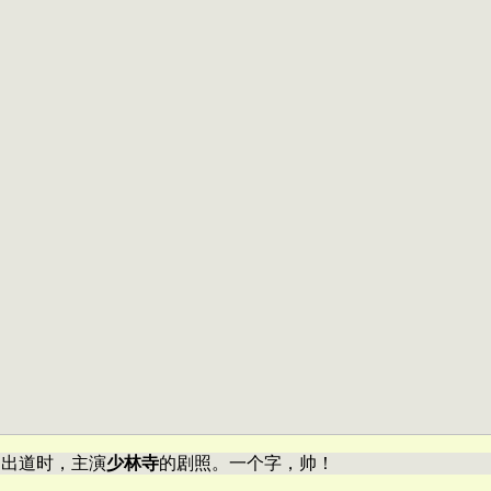
 刚出道时，主演
少林寺
的剧照。一个字，帅！