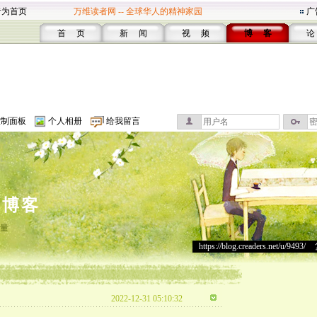
者为首页
万维读者网 -- 全球华人的精神家园
广
首 页
新 闻
视 频
博 客
论
控制面板
个人相册
给我留言
的博客
量
https://blog.creaders.net/u/9493/
>
2022-12-31 05:10:32