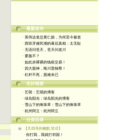
嬉笑怒骂皆文章，酸甜苦辣铸人生
最新发布
· 英伟达老总黄仁勋，为何至今被老
· 西班牙难民潮的幕后真相：太无耻
· 无语问苍天，苍天问老川
· 要脸不？
· 如此赤裸裸的钱权交易！
· 四大股神，唯川普独尊！
· 杠杆不死，股难未已
友好链接
· 艺萌：艺萌的博客
· 绿岛阳光：绿岛阳光的博客
· 雪山下的绛珠草：雪山下的绛珠草
· 杭州阿立：杭州阿立
分类目录
【爪四哥的幽默,笑话】
· 你打我，我就打邻国！