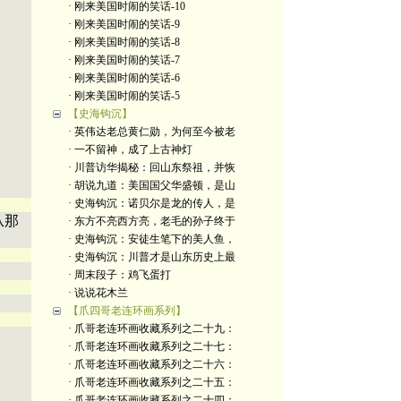
· 刚来美国时闹的笑话-10
· 刚来美国时闹的笑话-9
· 刚来美国时闹的笑话-8
· 刚来美国时闹的笑话-7
· 刚来美国时闹的笑话-6
· 刚来美国时闹的笑话-5
【史海钩沉】
· 英伟达老总黄仁勋，为何至今被老
· 一不留神，成了上古神灯
· 川普访华揭秘：回山东祭祖，并恢
· 胡说九道：美国国父华盛顿，是山
· 史海钩沉：诺贝尔是龙的传人，是
从那
· 东方不亮西方亮，老毛的孙子终于
· 史海钩沉：安徒生笔下的美人鱼，
· 史海钩沉：川普才是山东历史上最
· 周末段子：鸡飞蛋打
· 说说花木兰
【爪四哥老连环画系列】
· 爪哥老连环画收藏系列之二十九：
· 爪哥老连环画收藏系列之二十七：
· 爪哥老连环画收藏系列之二十六：
· 爪哥老连环画收藏系列之二十五：
· 爪哥老连环画收藏系列之二十四：