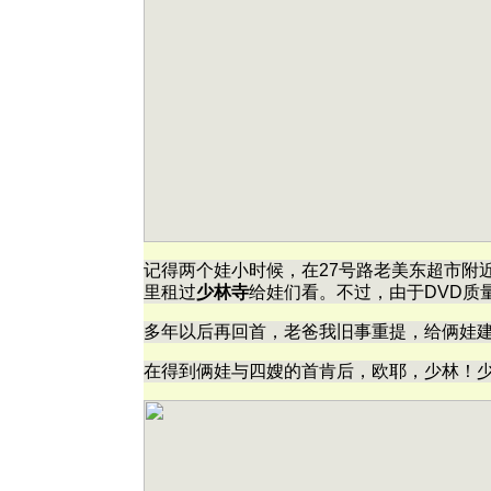
记得两个娃小时候，在27号路老美东超市附
里租过
少林寺
给娃们看。不过，由于DVD质
多年以后再回首，老爸我旧事重提，给俩娃
在得到俩娃与四嫂的首肯后，欧耶，少林！