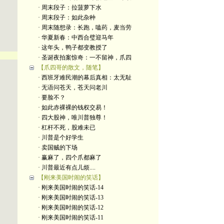
· 周末段子：拉菠萝下水
· 周末段子：如此杂种
· 周末随想录：长跑，嗑药，麦当劳
· 华夏新春：中西合璧迎马年
· 这年头，鸭子都变教授了
· 圣诞夜拍案惊奇：一不留神，爪四
【爪四哥的散文，随笔】
· 西班牙难民潮的幕后真相：太无耻
· 无语问苍天，苍天问老川
· 要脸不？
· 如此赤裸裸的钱权交易！
· 四大股神，唯川普独尊！
· 杠杆不死，股难未已
· 川普是个好学生
· 卖国贼的下场
· 赢麻了，四个爪都麻了
· 川普最近有点儿烦....
【刚来美国时闹的笑话】
· 刚来美国时闹的笑话-14
· 刚来美国时闹的笑话-13
· 刚来美国时闹的笑话-12
· 刚来美国时闹的笑话-11