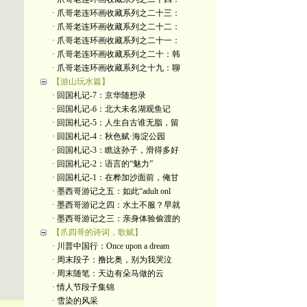
· 爪哥老连环画收藏系列之二十三：
· 爪哥老连环画收藏系列之二十二：
· 爪哥老连环画收藏系列之二十一：
· 爪哥老连环画收藏系列之二十：韩
· 爪哥老连环画收藏系列之十九：聊
【游山玩水篇】
· 回国札记-7：京华随想录
· 回国札记-6：北大未名湖观鱼记
· 回国札记-5：人生自古谁无脂，留
· 回国札记-4：秋色赋·海淀公园
· 回国札记-3：瞧这孙子，滑得多好
· 回国札记-2：语言的“魅力”
· 回国札记-1：在桦加沙面前，俺甘
· 墨西哥游记之五：如此“adult onl
· 墨西哥游记之四：水土不服？早就
· 墨西哥游记之三：亲身体验偷渡的
【爪四哥的诗词，歌赋】
· 川普中国行：Once upon a dream
· 周末段子：撸比奥，别为我哭泣
· 周末随笔：天边有朵马做的云
· 情人节段子集锦
· 雪染的风采