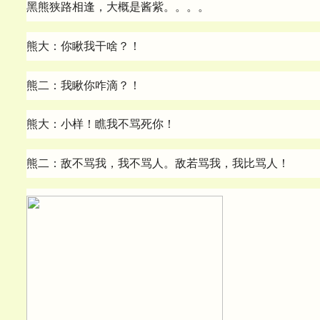
黑熊狭路相逢，大概是酱紫。。。。
熊大：你瞅我干啥？！
熊二：我瞅你咋滴？！
熊大：小样！瞧我不骂死你！
熊二：敌不骂我，我不骂人。敌若骂我，我比骂人！