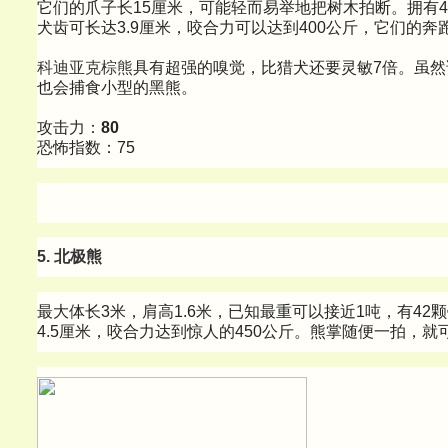
它们的爪子长15厘米，可能轻而易举地把树木拍断。拥有
犬齿可长达3.9厘米，咬合力可以达到400公斤，它们的奔跑速
科迪亚克棕熊
具有超强的嗅觉，比猎犬还要灵敏7倍。虽
也会捕食小型的黑熊。
攻击力：
80
恐怖指数：75
5. 北极熊
最大体长3米，肩高1.6米，已知最重可以接近1吨，有42
4.5厘米，咬合力达到惊人的450公斤。熊掌随便一拍，