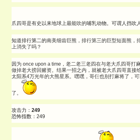
爪四哥是有史以来地球上最能吹的
哺乳动物。可谓人挡吹
知道排行第二的
南美细齿巨熊，排行第三的巨型短面熊，
上消失了吗？
因为 once upon a time，老二老三老四在与老大爪四
做掉老大捞回赌资。结果一招之内，就被老大爪四哥直接
太阳系4万光年的大熊星系。嘿嘿，哥仨也别打麻将了，可
了。
攻击力：
249
恐怖指数：249