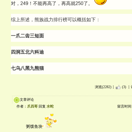
对，249！不能再高了，再高就250了。
综上所述，熊族战力排行榜可以概括如下：
一爪二齿三短面
四洞五北六科迪
七乌八黑九熊猫
浏览(2282)
(3)
文章评论
作者：
爪四哥
回复
水蛇
留言时间：20
粥馍鱼块