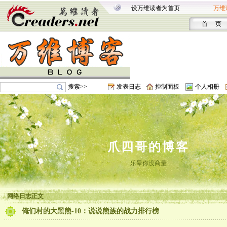
设万维读者为首页
万维
首 页
搜索>>
发表日志
控制面板
个人相册
爪四哥的博客
乐晕你没商量
网络日志正文
俺们村的大黑熊-10：说说熊族的战力排行榜