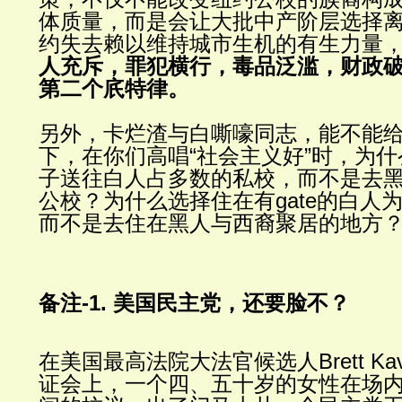
体质量，而是会让大批中产阶层选择
约失去赖以维持城市生机的有生力量
人充斥，罪犯横行，毒品泛滥，财政
第二个㡳特律。
另外，卡烂渣与白嘶嚎同志，能不能
下，在你们高唱
“
社会主义好
”
时，为什
子送往白人占多数的私校，而不是去
公校？为什么选择住在有
gate
的白人
而不是去住在黑人与西裔聚居的地方
-1.
备注
美国民主党，还要脸不？
在美国最高法院大法官候选人
Brett K
证会上，一个四、五十岁的女性在场