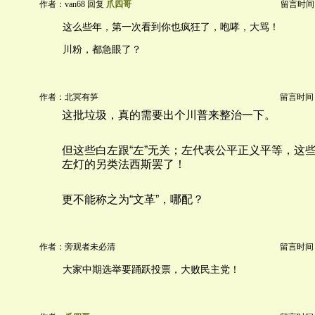
作者：van68 回复
爪四哥
留言时间：20
这么些年，第一次看到你也疯狂了，咆哮，大骂！
川粉，都急眼了？
作者：北冥有笋
留言时间：20
这批垃圾，真的需要出个川普来整治一下。
但这些白左跟“左”无关；左代表公平正义平等，这
左灯的另类法西斯罢了！
更不能称之为“文革”，哪配？
作者：旁观者未必清
留言时间：20
大家中期选举要踊跃投票，大败民主党！