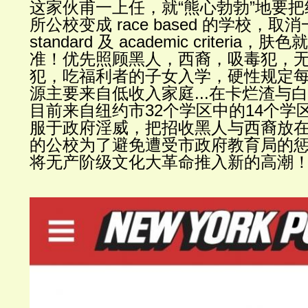
这家伙甫一上任，就
“
熊心勃勃
”
地要把
所公校变成
race based
的学校，取消
standard
及
academic criteria
，肤色就
准！优先照顾黑人，西裔，吸毒犯，
犯，吃福利者的子女入学，硬性规定
源主要来自低收入家庭
...
在卡烂渣与白
目前来自纽约市
32
个学区中的
14
个学
服于政府淫威，把招收黑人与西裔放
的公校为了避免遭受市政府教育局的
将无产阶级文化大革命推入新的高潮