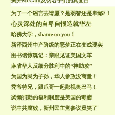
揭开McCain及伪君子们的真面目
为了一个谣言去请愿？是弱智还是卑鄙?！
心灵深处的自卑自恨造就华左
哈佛大学，shame on you！
新泽西州中产阶级的恶梦正在变成现实
图书馆惊魂记：亲眼见证美国文革
麻省华人反细分胜利中的“神助攻”
为国为民为子孙，华人参政没商量！
秃爷特兄，跟爪哥一起鄙视奥巴马！
奖懒罚勤的福利制度是美国的毒瘤
说中共腐败，新州民主党参议员笑了