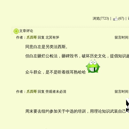
浏览(7723)
(67)
文章评论
作者：
爪四哥
回复 北冥有笋
留言时间：20
同意白左是另类法西斯。
但白左砸烂公检法，砸碑毁书，破坏历史文化，提倡知识
众斗群众，是不是听着很耳熟哈哈
作者：
爪四哥
回复 旁观者未必清
留言时间：20
周末要去纽约参加关于中选的培训，用理论知识武装自己