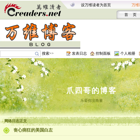
设万维读者为首页
万维
首 页
搜索>>
发表日志
控制面板
个人相册
爪四哥的博客
乐晕你没商量
网络日志正文
丧心病狂的美国白左