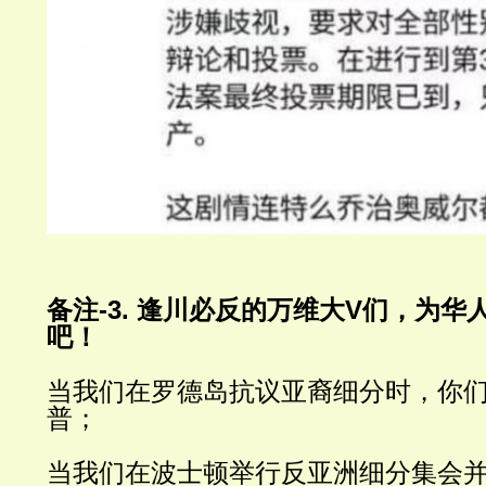
备注
-3. 逢川必反的万维
大
V们
，为华
吧！
当我们在罗德岛抗议亚裔细分时，你
普；
当我们在波士顿举行反亚洲细分集会