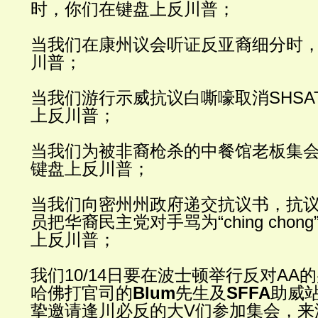
时，你们在键盘上反川普；
当我们在康州议会听证反亚裔细分时
川普；
当我们游行示威抗议白嘶嚎取消
SHSA
上反川普；
当我们为被非裔枪杀的中餐馆老板集
键盘上反川普；
当我们向密州州政府递交抗议书，抗
员把华裔民主党对手骂为
“ching chong
上反川普；
我们
10/14
日要在波士顿举行反对
AA
的
哈佛打官司的
Blum
先生
及
SFFA
助威
挚邀请逢川必反的大
V们
参加集会，来