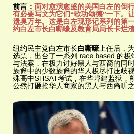
前言：
面对愈演愈盛的美国白左的倒
有必要写文为它们“歌功颂德”一下。
遗臭万年。这是白左现形记系列的第
约白左市长白嘶嚎及教育局局长卡烂渣..
纽约民主党白左市长
白嘶嚎
上任后，
选票，出台了一系列 race based 
与法案，在极力讨好黑人与西裔的同
族裔中的少数族裔的华人极尽打压歧
殊高中SHSAT考试，在华埠建监狱，
公然打砸抢华人商家的黑人与西裔听之任