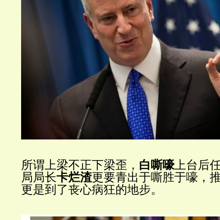
所谓上梁不正下梁歪，
白嘶嚎
上台后
局局长
卡烂渣
更要青出于嘶胜于嚎，
更是到了丧心病狂的地步。