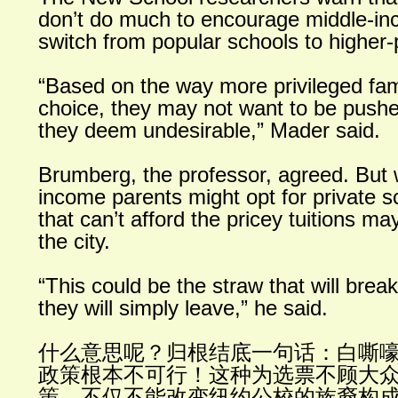
don’t do much to encourage middle-inc
switch from popular schools to higher-
“Based on the way more privileged fam
choice, they may not want to be pushe
they deem undesirable,” Mader said.
Brumberg, the professor, agreed. But 
income parents might opt for private s
that can’t afford the pricey tuitions ma
the city.
“This could be the straw that will brea
they will simply leave,” he said.
什么意思呢？归根结底一句话：白嘶
政策根本不可行！这种为选票不顾大
策，不仅不能改变纽约公校的族裔构