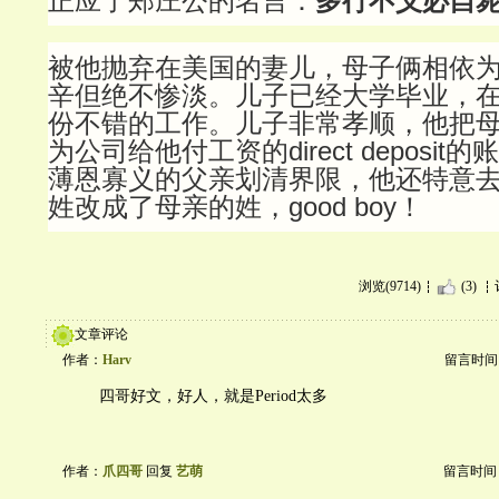
正应了郑庄公的名言：
多行不义必自
被他抛弃在美国的妻儿，母子俩相依
辛但绝不惨淡。儿子已经大学毕业，
份不错的工作。儿子非常孝顺，他把
为公司给他付工资的direct deposi
薄恩寡义的父亲划清界限，他还特意
姓改成了母亲的姓，good boy！
浏览(9714)
(3)
文章评论
作者：
Harv
留言时间：20
四哥好文，好人，就是Period太多
作者：
爪四哥
回复
艺萌
留言时间：20