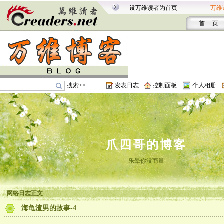
设万维读者为首页
万维
首 页
搜索>>
发表日志
控制面板
个人相册
爪四哥的博客
乐晕你没商量
网络日志正文
海龟渣男的故事-4