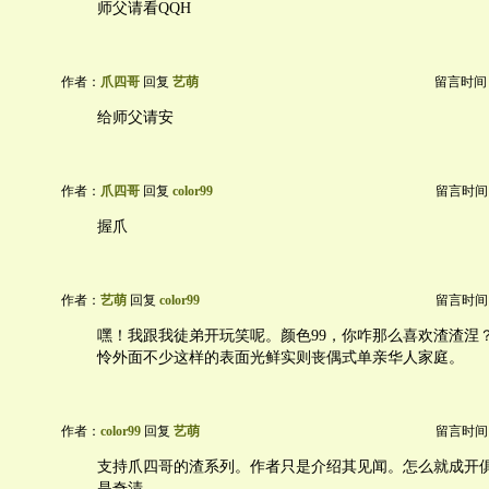
师父请看QQH
作者：
爪四哥
回复
艺萌
留言时间：20
给师父请安
作者：
爪四哥
回复
color99
留言时间：20
握爪
作者：
艺萌
回复
color99
留言时间：20
嘿！我跟我徒弟开玩笑呢。颜色99，你咋那么喜欢渣渣涅
怜外面不少这样的表面光鲜实则丧偶式单亲华人家庭。
作者：
color99
回复
艺萌
留言时间：20
支持爪四哥的渣系列。作者只是介绍其见闻。怎么就成开
是奇清。