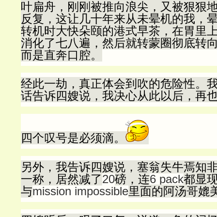
叶扁舟，刚刚被推向浪尖，又被狠狠
反复，这让几十年来从未晕机的我，
转机时大快朵颐的港式早茶，在胃里
消化了七八遍，然后就转蒙圈彻底转
而是直奔口腔。
经此一劫，真正体会到吹的危险性。
话告诉四嫂说，我决心从此以后，再
四个叹号是必须滴。
另外，我告诉四嫂说，塞翁失牛焉知
一称，居然减了
20
磅，连
6 pack
都显
与
mission impossible
里面的阿汤哥媲