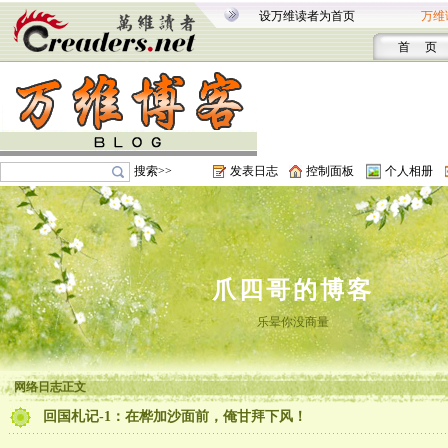
设万维读者为首页
万维
首 页
搜索>>
发表日志
控制面板
个人相册
爪四哥的博客
乐晕你没商量
网络日志正文
回国札记-1：在桦加沙面前，俺甘拜下风！