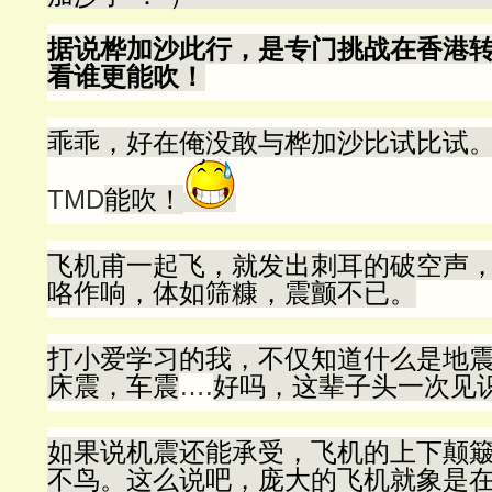
据说桦加沙此行，是专门挑战在香港
看谁更能吹！
乖乖，好在俺没敢与桦加沙比试比试
TMD
能吹！
飞机甫一起飞，就发出刺耳的破空声
咯作响，体如筛糠，震颤不已。
打小爱学习的我，不仅知道什么是地
床震，车震
….
好吗，这辈子头一次见识
如果说机震还能承受，飞机的上下颠
不鸟。这么说吧，庞大的飞机就象是