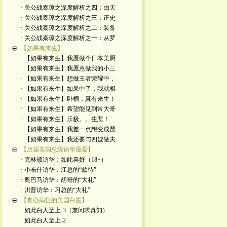
· 关公战秦琼之深度解析之四：由天
· 关公战秦琼之深度解析之三：正史
· 关公战秦琼之深度解析之二：装备
· 关公战秦琼之深度解析之一：从罗
【如果有来生】
· 【如果有来生】我愿做个日本美厨
· 【如果有来生】我愿意做我的小三
· 【如果有来生】想做王者荣耀中，
· 【如果有来生】如果中了，我就相
· 【如果有来生】卧槽，真有来生！
· 【如果有来生】希望能见到常大哥
· 【如果有来生】乐极。。生悲！
· 【如果有来生】我差一点想变成琵
· 【如果有来生】我还要与四嫂做夫
【历届美国总统访华最爱】
· 克林顿访华：如此喜好（18+）
· 小布什访华：江总的“款待”
· 奥巴马访华：胡哥的“大礼”
· 川普访华：习总的“大礼”
【丧心病狂的美国白左】
· 如此白人至上-3（兼问求真知）
· 如此白人至上-2