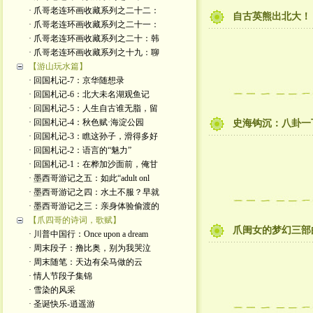
· 爪哥老连环画收藏系列之二十二：
自古英熊出北大！
· 爪哥老连环画收藏系列之二十一：
· 爪哥老连环画收藏系列之二十：韩
· 爪哥老连环画收藏系列之十九：聊
【游山玩水篇】
· 回国札记-7：京华随想录
· 回国札记-6：北大未名湖观鱼记
· 回国札记-5：人生自古谁无脂，留
· 回国札记-4：秋色赋·海淀公园
史海钩沉：八卦一
· 回国札记-3：瞧这孙子，滑得多好
· 回国札记-2：语言的“魅力”
· 回国札记-1：在桦加沙面前，俺甘
· 墨西哥游记之五：如此“adult onl
· 墨西哥游记之四：水土不服？早就
· 墨西哥游记之三：亲身体验偷渡的
【爪四哥的诗词，歌赋】
爪闺女的梦幻三部
· 川普中国行：Once upon a dream
· 周末段子：撸比奥，别为我哭泣
· 周末随笔：天边有朵马做的云
· 情人节段子集锦
· 雪染的风采
· 圣诞快乐-逍遥游