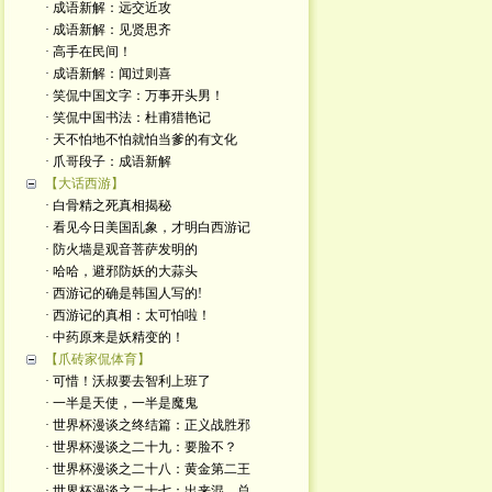
· 成语新解：远交近攻
· 成语新解：见贤思齐
· 高手在民间！
· 成语新解：闻过则喜
· 笑侃中国文字：万事开头男！
· 笑侃中国书法：杜甫猎艳记
· 天不怕地不怕就怕当爹的有文化
· 爪哥段子：成语新解
【大话西游】
· 白骨精之死真相揭秘
· 看见今日美国乱象，才明白西游记
· 防火墙是观音菩萨发明的
· 哈哈，避邪防妖的大蒜头
· 西游记的确是韩国人写的!
· 西游记的真相：太可怕啦！
· 中药原来是妖精变的！
【爪砖家侃体育】
· 可惜！沃叔要去智利上班了
· 一半是天使，一半是魔鬼
· 世界杯漫谈之终结篇：正义战胜邪
· 世界杯漫谈之二十九：要脸不？
· 世界杯漫谈之二十八：黄金第二王
· 世界杯漫谈之二十七：出来混，总