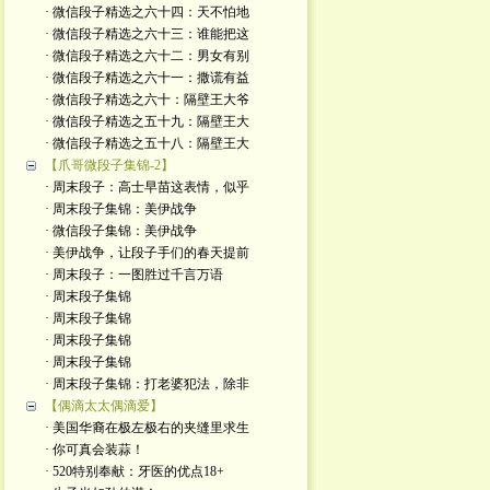
· 微信段子精选之六十四：天不怕地
· 微信段子精选之六十三：谁能把这
· 微信段子精选之六十二：男女有别
· 微信段子精选之六十一：撒谎有益
· 微信段子精选之六十：隔壁王大爷
· 微信段子精选之五十九：隔壁王大
· 微信段子精选之五十八：隔壁王大
【爪哥微段子集锦-2】
· 周末段子：高士早苗这表情，似乎
· 周末段子集锦：美伊战争
· 微信段子集锦：美伊战争
· 美伊战争，让段子手们的春天提前
· 周末段子：一图胜过千言万语
· 周末段子集锦
· 周末段子集锦
· 周末段子集锦
· 周末段子集锦
· 周末段子集锦：打老婆犯法，除非
【偶滴太太偶滴爱】
· 美国华裔在极左极右的夹缝里求生
· 你可真会装蒜！
· 520特别奉献：牙医的优点18+