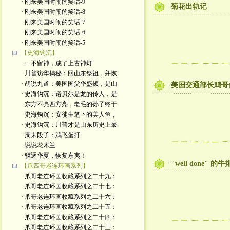
· 刚来美国时闹的笑话-9
菊花出轨记
· 刚来美国时闹的笑话-8
· 刚来美国时闹的笑话-7
· 刚来美国时闹的笑话-6
· 刚来美国时闹的笑话-5
【史海钩沉】
· 一不留神，成了上古神灯
· 川普访华揭秘：回山东祭祖，并恢
· 胡说九道：美国国父华盛顿，是山
美国交通部长鸡哥
· 史海钩沉：诺贝尔是龙的传人，是
· 东方不亮西方亮，老毛的孙子终于
· 史海钩沉：安徒生笔下的美人鱼，
· 史海钩沉：川普才是山东历史上最
· 周末段子：鸡飞蛋打
· 说说花木兰
· 驱逐华夏，恢复东夷！
"well done" 的牛
【爪四哥老连环画系列】
· 爪哥老连环画收藏系列之二十九：
· 爪哥老连环画收藏系列之二十七：
· 爪哥老连环画收藏系列之二十六：
· 爪哥老连环画收藏系列之二十五：
· 爪哥老连环画收藏系列之二十四：
· 爪哥老连环画收藏系列之二十三：