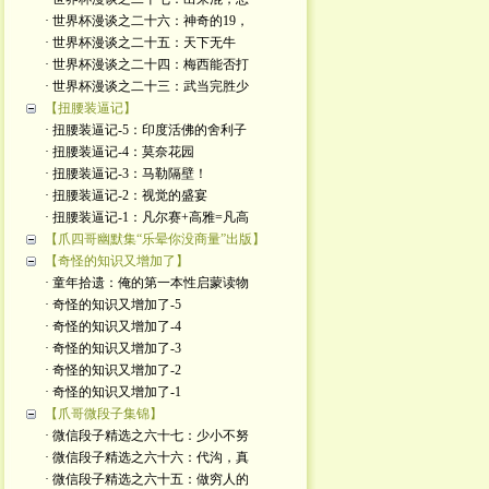
· 世界杯漫谈之二十六：神奇的19，
· 世界杯漫谈之二十五：天下无牛
· 世界杯漫谈之二十四：梅西能否打
· 世界杯漫谈之二十三：武当完胜少
【扭腰装逼记】
· 扭腰装逼记-5：印度活佛的舍利子
· 扭腰装逼记-4：莫奈花园
· 扭腰装逼记-3：马勒隔壁！
· 扭腰装逼记-2：视觉的盛宴
· 扭腰装逼记-1：凡尔赛+高雅=凡高
【爪四哥幽默集“乐晕你没商量”出版】
【奇怪的知识又增加了】
· 童年拾遗：俺的第一本性启蒙读物
· 奇怪的知识又增加了-5
· 奇怪的知识又增加了-4
· 奇怪的知识又增加了-3
· 奇怪的知识又增加了-2
· 奇怪的知识又增加了-1
【爪哥微段子集锦】
· 微信段子精选之六十七：少小不努
· 微信段子精选之六十六：代沟，真
· 微信段子精选之六十五：做穷人的