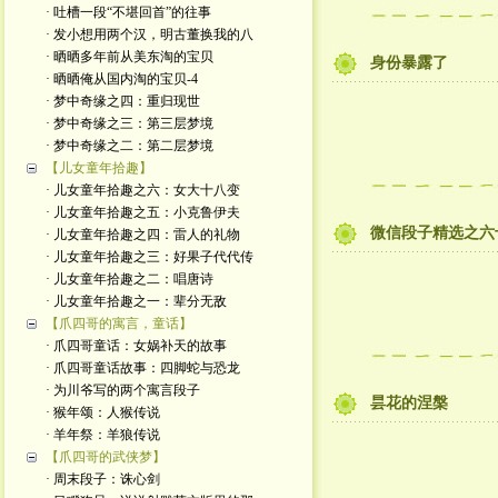
· 吐槽一段“不堪回首”的往事
· 发小想用两个汉，明古董换我的八
· 晒晒多年前从美东淘的宝贝
身份暴露了
· 晒晒俺从国内淘的宝贝-4
· 梦中奇缘之四：重归现世
· 梦中奇缘之三：第三层梦境
· 梦中奇缘之二：第二层梦境
【儿女童年拾趣】
· 儿女童年拾趣之六：女大十八变
· 儿女童年拾趣之五：小克鲁伊夫
微信段子精选之六
· 儿女童年拾趣之四：雷人的礼物
· 儿女童年拾趣之三：好果子代代传
· 儿女童年拾趣之二：唱唐诗
· 儿女童年拾趣之一：辈分无敌
【爪四哥的寓言，童话】
· 爪四哥童话：女娲补天的故事
· 爪四哥童话故事：四脚蛇与恐龙
· 为川爷写的两个寓言段子
昙花的涅槃
· 猴年颂：人猴传说
· 羊年祭：羊狼传说
【爪四哥的武侠梦】
· 周末段子：诛心剑