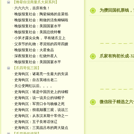
【馋晕你没商量爪大厨系列】
· 六六六六，吉庆有鱼！
为攒回国机票钱，
· 晚饭报复社会：陶瓷锅烙的韭菜馅
· 晚饭报复社会：刚做的活鱼糊锅啦
· 晚饭报复社会：美国国宴水平
· 晚饭报复社会：美国总统特餐
· 小笋才露尖尖角， 早有猪爪立上
· 父亲节的礼物：枣泥馅的四哥四嫂
· 晚饭报复社会：火星食品
· 深夜报复社会：红烧外星人
爪家有狗初长成-3
· 晚饭报复社会：美国国宴水平
【爪四哥侃三国】
· 史海钩沉：诸葛亮一生最大的失误
· 史海钩沉：自古英雄出老二
· 关公变网红以后。。。。
· 史海钩沉：谁是中国历史上的绿帽
· 史海钩沉：说一说关公的绿帽子
微信段子精选之六
· 史海钩沉：军营口令与杨修之死
· 史海钩沉：彻底颠覆三观，说说三
· 史海钩沉：从东汉末期十常侍之一
· 史海钩沉：五子良将话张辽
· 史海钩沉：三英战吕布的两大疑点
【爪四哥侃战国】