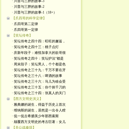
· 川普与三胖的故事-3
· 川普与三胖的故事-2
· 川普与三胖的故事-1（18+）
【爪四哥的科学定律】
· 爪四哥第二定律
· 爪四哥第一定律
【笑坛传奇】
· 笑坛传奇之四十四：旺旺的邂逅，
· 笑坛传奇之四十三：桃子点灯
· 庆新年段子：难怪加拿大的欲哥很
· 笑坛传奇之四十：笑坛护法“都是
· 周末段子：笑坛男人，个个都是色
· 笑坛传奇之三十九：千万不要在牙
· 笑坛传奇之三十八：啤酒的故事
· 笑坛传奇之三十六：马儿为啥会受
· 笑坛传奇之三十五：你个挨千刀的
· 笑坛传奇之三十四：张真人的关门
【西方文明史演义】
· 雅典娜的诞生，得益于历史上首次
· 维纳斯的诞生，居然是一出令人瞠
· 侃一侃古希腊美少年那西索斯
· 颠覆西方文明史的考古巨著：女儿
【关公战秦琼】