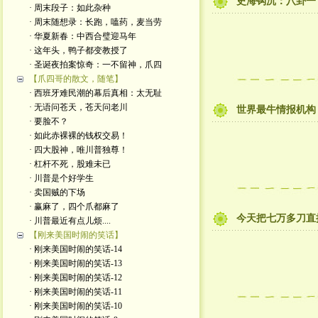
史海钩沉：八卦一
· 周末段子：如此杂种
· 周末随想录：长跑，嗑药，麦当劳
· 华夏新春：中西合璧迎马年
· 这年头，鸭子都变教授了
· 圣诞夜拍案惊奇：一不留神，爪四
【爪四哥的散文，随笔】
· 西班牙难民潮的幕后真相：太无耻
· 无语问苍天，苍天问老川
世界最牛情报机构
· 要脸不？
· 如此赤裸裸的钱权交易！
· 四大股神，唯川普独尊！
· 杠杆不死，股难未已
· 川普是个好学生
· 卖国贼的下场
· 赢麻了，四个爪都麻了
今天把七万多刀直
· 川普最近有点儿烦....
【刚来美国时闹的笑话】
· 刚来美国时闹的笑话-14
· 刚来美国时闹的笑话-13
· 刚来美国时闹的笑话-12
· 刚来美国时闹的笑话-11
· 刚来美国时闹的笑话-10