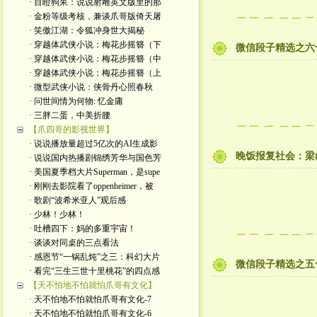
· 目瞪狗呆：说说射雕英文版里的那
· 金粉等级考核，兼谈爪哥版倚天屠
· 笑傲江湖：令狐冲身世大揭秘
· 穿越体武侠小说：梅花步摇簪（下
微信段子精选之六
· 穿越体武侠小说：梅花步摇簪（中
· 穿越体武侠小说：梅花步摇簪（上
· 微型武侠小说：侠骨丹心照春秋
· 问世间情为何物: 忆金庸
· 三胖二蛋，中美折腰
【爪四哥的影视世界】
· 说说播放量超过5亿次的AI生成影
晚饭报复社会：梁
· 说说国内热播剧锦绣芳华与国色芳
· 美国夏季档大片Superman，是supe
· 刚刚去影院看了oppenheimer，被
· 歌剧“波希米亚人”观后感
· 少林！少林！
· 吐槽四下：妈的多重宇宙！
· 谈谈对同桌的三点看法
· 感恩节“一锅乱炖”之三：科幻大片
微信段子精选之五
· 看完“三生三世十里桃花”的四点感
【天不怕地不怕就怕爪哥有文化】
· 天不怕地不怕就怕爪哥有文化-7
· 天不怕地不怕就怕爪哥有文化-6