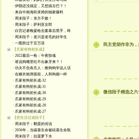
· 伊朗还没搞定，又想搞古巴？！
· 来自中南海听床师的独家爆料
· 周末段子：东方不败！
· 周末段子：萨利亚女郎
· 白宫记者晚宴枪击案幕后黑手，终
· 周末段子：老川是老毛的好学生
· 一图胜过千言万语
民主党胡作非为，
【爪家有狗初长成】
· 2022最后一枪：午夜惊魂
· 谁说狗嘴里吐不出象牙来？！
· 功夫不负有爪人：教狗狗学说人话
· 在糖衣炮弹面前，人和狗都一样
· 爪家有狗初长成-32
· 爪家有狗初长成-31
微信段子精选之六
· 爪家有狗初长成-30
· 爪家有狗初长成-29
· 爪家有狗初长成-28
· 爪家有狗初长成-27
【把生活过成段子】
· 周末段子：鹅蛋的传说
· 2036年，当碳基生命被硅基生命取
· 周末段子：拉菠萝下水