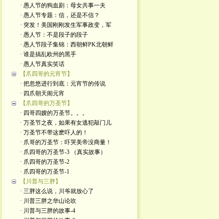
· 愚人节的狗血剧：母女共事一夫
· 愚人节专题：信，还是不信？
· 突发！美国刚刚发生军事政变，军
· 愚人节：不是段子的段子
· 愚人节段子集锦：西朝鲜PK北朝鲜
· 谁是搞乱欧州的黑手
· 愚人节真实笑话
【爪四哥的元宵节】
· 把忽悠进行到底：元宵节的传说
· 四爪朝天闹元宵
【爪四哥的万圣节】
· 四哥四嫂的万圣节。。。
· 万圣节之夜，如果有女逃犯敲门儿
· 万圣节不带这麽吓人的！
· 爪哥的万圣节：吓哭美帝没商量！
· 爪四哥的万圣节-3 （真实故事）
· 爪四哥的万圣节-2
· 爪四哥的万圣节-1
【川普与三胖】
· 三胖这么说，川爷就放心了
· 川普三胖之华山论吹
· 川普与三胖的故事-4