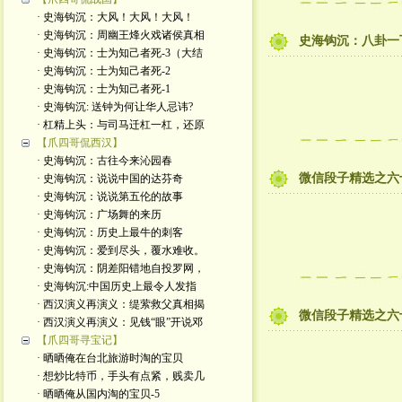
· 史海钩沉：大风！大风！大风！
· 史海钩沉：周幽王烽火戏诸侯真相
史海钩沉：八卦一
· 史海钩沉：士为知己者死-3（大结
· 史海钩沉：士为知己者死-2
· 史海钩沉：士为知己者死-1
· 史海钩沉: 送钟为何让华人忌讳?
· 杠精上头：与司马迁杠一杠，还原
【爪四哥侃西汉】
· 史海钩沉：古往今来沁园春
微信段子精选之六
· 史海钩沉：说说中国的达芬奇
· 史海钩沉：说说第五伦的故事
· 史海钩沉：广场舞的来历
· 史海钩沉：历史上最牛的刺客
· 史海钩沉：爱到尽头，覆水难收。
· 史海钩沉：阴差阳错地自投罗网，
· 史海钩沉:中国历史上最令人发指
· 西汉演义再演义：缇萦救父真相揭
微信段子精选之六
· 西汉演义再演义：见钱“眼”开说邓
【爪四哥寻宝记】
· 晒晒俺在台北旅游时淘的宝贝
· 想炒比特币，手头有点紧，贱卖几
· 晒晒俺从国内淘的宝贝-5