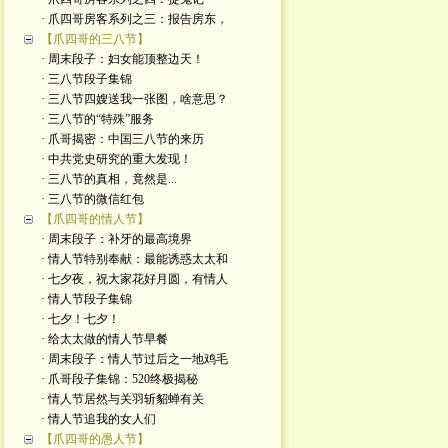
· 爪四哥房客系列之三：报告房东，
【爪四哥的三八节】
· 周末段子：妇女能顶整边天！
· 三八节段子集锦
· 三八节四嫂送我一张图，啥意思？
· 三八节的“特殊”服务
· 爪哥揭密：中国三八节的来历
· 中共党史研究的重大发现！
· 三八节的真相，竟然是...
· 三八节的微信红包
【爪四哥的情人节】
· 周末段子：补牙的最高境界
· 情人节特别奉献：最能诱惑太太和
· 七夕夜，祝大家花好月圆，有情人
· 情人节段子集锦
· 七夕！七夕！
· 给太太做的情人节早餐
· 周末段子：情人节过后之一地鸡毛
· 爪哥段子集锦：520终极揭秘
· 情人节居然与关羽斩貂蝉有关
· 情人节追我的女人们
【爪四哥的愚人节】