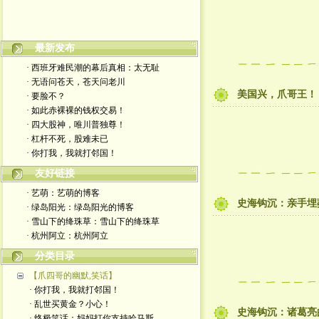
最新发布
嬉笑怒骂皆文章，酸甜苦辣铸人生
· 西班牙难民潮的幕后真相：太无耻
· 无语问苍天，苍天问老川
美国兴，爪哥王！
· 要脸不？
· 如此赤裸裸的钱权交易！
· 四大股神，唯川普独尊！
· 杠杆不死，股难未已
· 你打我，我就打邻国！
友好链接
· 艺萌：艺萌的博客
史海钩沉：亲手埋
· 绿岛阳光：绿岛阳光的博客
· 雪山下的绛珠草：雪山下的绛珠草
· 杭州阿立：杭州阿立
分类目录
【爪四哥的幽默,笑话】
· 你打我，我就打邻国！
· 乱世买黄金？小心！
史海钩沉：诸葛亮
· 终极笑话：妈妈打你支持哈马斯