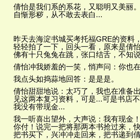
倩怡是我们系的系花，又聪明又美丽
自惭形秽，从不敢去表白...
昨天去海淀书城买考托福GRE的资料
轻轻拍了一下，回头一看，原来是倩
佛有十只兔兔在跳，张口结舌，不知
倩怡冲我娇羞的一笑，悄声问：你也
我点头如捣蒜地回答：是是是。
倩怡甜甜地说：太巧了，我也在准备
见这两本复习资料，可是...可是书店
我没有带现金...
我一听喜出望外，大声说：我有现金
你付！说完一把将那两本书抢过来，
把书买下，兴冲冲走回来，把书递到