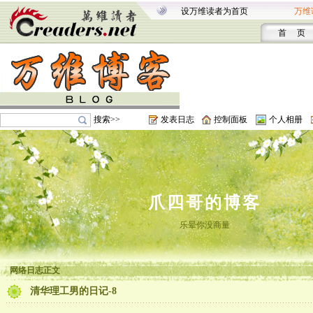
设万维读者为首页
万维
首 页
搜索>>
发表日志
控制面板
个人相册
爪四哥的博客
乐晕你没商量
网络日志正文
清华理工男的日记-8