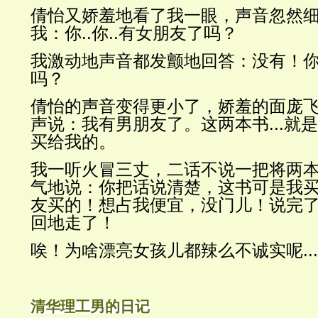
倩怡又娇羞地看了我一眼，声音忽然
我：你..你..有女朋友了吗？
我激动地声音都发颤地回答：没有！你.
吗？
倩怡的声音变得更小了，娇羞的面庞
声说：我有男朋友了。这两本书...就是..
买给我的。
我一听火冒三丈，二话不说一把将两
气地说：你把话说清楚，这书可是我
友买的！想占我便宜，没门儿！说完
回地走了！
唉！为啥漂亮女孩儿都辣么不诚实呢...
清华理工男的日记