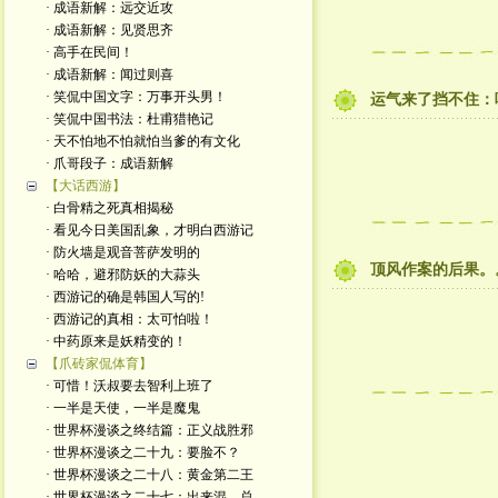
· 成语新解：远交近攻
· 成语新解：见贤思齐
· 高手在民间！
· 成语新解：闻过则喜
· 笑侃中国文字：万事开头男！
运气来了挡不住：
· 笑侃中国书法：杜甫猎艳记
· 天不怕地不怕就怕当爹的有文化
· 爪哥段子：成语新解
【大话西游】
· 白骨精之死真相揭秘
· 看见今日美国乱象，才明白西游记
· 防火墙是观音菩萨发明的
顶风作案的后果。
· 哈哈，避邪防妖的大蒜头
· 西游记的确是韩国人写的!
· 西游记的真相：太可怕啦！
· 中药原来是妖精变的！
【爪砖家侃体育】
· 可惜！沃叔要去智利上班了
· 一半是天使，一半是魔鬼
· 世界杯漫谈之终结篇：正义战胜邪
· 世界杯漫谈之二十九：要脸不？
· 世界杯漫谈之二十八：黄金第二王
· 世界杯漫谈之二十七：出来混，总