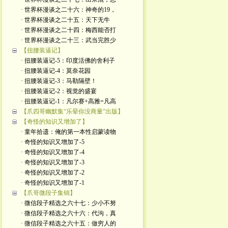
· 世界杯漫谈之二十六：神奇的19，
· 世界杯漫谈之二十五：天下无牛
· 世界杯漫谈之二十四：梅西能否打
· 世界杯漫谈之二十三：武当完胜少
【扭腰装逼记】
· 扭腰装逼记-5：印度活佛的舍利子
· 扭腰装逼记-4：莫奈花园
· 扭腰装逼记-3：马勒隔壁！
· 扭腰装逼记-2：视觉的盛宴
· 扭腰装逼记-1：凡尔赛+高雅=凡高
【爪四哥幽默集“乐晕你没商量”出版】
【奇怪的知识又增加了】
· 童年拾遗：俺的第一本性启蒙读物
· 奇怪的知识又增加了-5
· 奇怪的知识又增加了-4
· 奇怪的知识又增加了-3
· 奇怪的知识又增加了-2
· 奇怪的知识又增加了-1
【爪哥微段子集锦】
· 微信段子精选之六十七：少小不努
· 微信段子精选之六十六：代沟，真
· 微信段子精选之六十五：做穷人的