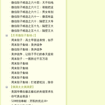
· 微信段子精选之六十四：天不怕地
· 微信段子精选之六十三：谁能把这
· 微信段子精选之六十二：男女有别
· 微信段子精选之六十一：撒谎有益
· 微信段子精选之六十：隔壁王大爷
· 微信段子精选之五十九：隔壁王大
· 微信段子精选之五十八：隔壁王大
【爪哥微段子集锦-2】
· 周末段子：高士早苗这表情，似乎
· 周末段子集锦：美伊战争
· 微信段子集锦：美伊战争
· 美伊战争，让段子手们的春天提前
· 周末段子：一图胜过千言万语
· 周末段子集锦
· 周末段子集锦
· 周末段子集锦
· 周末段子集锦
· 周末段子集锦：打老婆犯法，除非
【偶滴太太偶滴爱】
· 美国华裔在极左极右的夹缝里求生
· 你可真会装蒜！
· 520特别奉献：牙医的优点18+