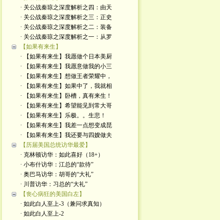
· 关公战秦琼之深度解析之四：由天
· 关公战秦琼之深度解析之三：正史
· 关公战秦琼之深度解析之二：装备
· 关公战秦琼之深度解析之一：从罗
【如果有来生】
· 【如果有来生】我愿做个日本美厨
· 【如果有来生】我愿意做我的小三
· 【如果有来生】想做王者荣耀中，
· 【如果有来生】如果中了，我就相
· 【如果有来生】卧槽，真有来生！
· 【如果有来生】希望能见到常大哥
· 【如果有来生】乐极。。生悲！
· 【如果有来生】我差一点想变成琵
· 【如果有来生】我还要与四嫂做夫
【历届美国总统访华最爱】
· 克林顿访华：如此喜好（18+）
· 小布什访华：江总的“款待”
· 奥巴马访华：胡哥的“大礼”
· 川普访华：习总的“大礼”
【丧心病狂的美国白左】
· 如此白人至上-3（兼问求真知）
· 如此白人至上-2