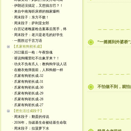
· 伊朗还没搞定，又想搞古巴？！
· 来自中南海听床师的独家爆料
· 周末段子：东方不败！
· 周末段子：萨利亚女郎
· 白宫记者晚宴枪击案幕后黑手，终
· 周末段子：老川是老毛的好学生
· 一图胜过千言万语
“一摇摇到外婆桥
【爪家有狗初长成】
· 2022最后一枪：午夜惊魂
· 谁说狗嘴里吐不出象牙来？！
· 功夫不负有爪人：教狗狗学说人话
· 在糖衣炮弹面前，人和狗都一样
· 爪家有狗初长成-32
· 爪家有狗初长成-31
不怕做不到，就怕
· 爪家有狗初长成-30
· 爪家有狗初长成-29
· 爪家有狗初长成-28
· 爪家有狗初长成-27
【把生活过成段子】
· 周末段子：鹅蛋的传说
· 2036年，当碳基生命被硅基生命取
· 周末段子：拉菠萝下水