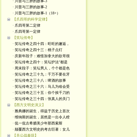
· 川普与三胖的故事-3
· 川普与三胖的故事-2
· 川普与三胖的故事-1（18+）
【爪四哥的科学定律】
· 爪四哥第二定律
· 爪四哥第一定律
【笑坛传奇】
· 笑坛传奇之四十四：旺旺的邂逅，
· 笑坛传奇之四十三：桃子点灯
· 庆新年段子：难怪加拿大的欲哥很
· 笑坛传奇之四十：笑坛护法“都是
· 周末段子：笑坛男人，个个都是色
· 笑坛传奇之三十九：千万不要在牙
· 笑坛传奇之三十八：啤酒的故事
· 笑坛传奇之三十六：马儿为啥会受
· 笑坛传奇之三十五：你个挨千刀的
· 笑坛传奇之三十四：张真人的关门
【西方文明史演义】
· 雅典娜的诞生，得益于历史上首次
· 维纳斯的诞生，居然是一出令人瞠
· 侃一侃古希腊美少年那西索斯
· 颠覆西方文明史的考古巨著：女儿
【关公战秦琼】