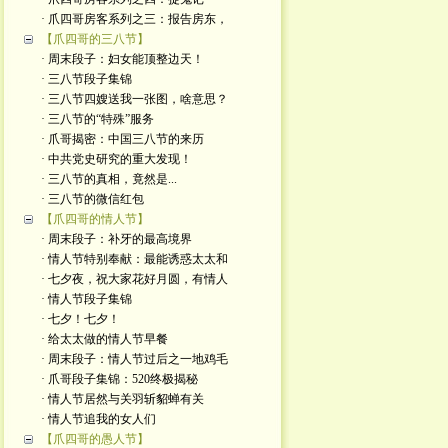
· 爪四哥房客系列之三：报告房东，
【爪四哥的三八节】
· 周末段子：妇女能顶整边天！
· 三八节段子集锦
· 三八节四嫂送我一张图，啥意思？
· 三八节的“特殊”服务
· 爪哥揭密：中国三八节的来历
· 中共党史研究的重大发现！
· 三八节的真相，竟然是...
· 三八节的微信红包
【爪四哥的情人节】
· 周末段子：补牙的最高境界
· 情人节特别奉献：最能诱惑太太和
· 七夕夜，祝大家花好月圆，有情人
· 情人节段子集锦
· 七夕！七夕！
· 给太太做的情人节早餐
· 周末段子：情人节过后之一地鸡毛
· 爪哥段子集锦：520终极揭秘
· 情人节居然与关羽斩貂蝉有关
· 情人节追我的女人们
【爪四哥的愚人节】