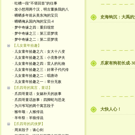
· 吐槽一段“不堪回首”的往事
· 发小想用两个汉，明古董换我的八
· 晒晒多年前从美东淘的宝贝
史海钩沉：大禹的
· 晒晒俺从国内淘的宝贝-4
· 梦中奇缘之四：重归现世
· 梦中奇缘之三：第三层梦境
· 梦中奇缘之二：第二层梦境
【儿女童年拾趣】
· 儿女童年拾趣之六：女大十八变
· 儿女童年拾趣之五：小克鲁伊夫
爪家有狗初长成-3
· 儿女童年拾趣之四：雷人的礼物
· 儿女童年拾趣之三：好果子代代传
· 儿女童年拾趣之二：唱唐诗
· 儿女童年拾趣之一：辈分无敌
【爪四哥的寓言，童话】
· 爪四哥童话：女娲补天的故事
· 爪四哥童话故事：四脚蛇与恐龙
· 为川爷写的两个寓言段子
大快人心！
· 猴年颂：人猴传说
· 羊年祭：羊狼传说
【爪四哥的武侠梦】
· 周末段子：诛心剑