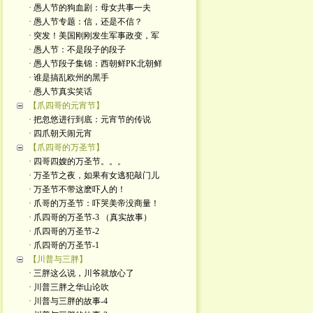
· 愚人节的狗血剧：母女共事一夫
· 愚人节专题：信，还是不信？
· 突发！美国刚刚发生军事政变，军
· 愚人节：不是段子的段子
· 愚人节段子集锦：西朝鲜PK北朝鲜
· 谁是搞乱欧州的黑手
· 愚人节真实笑话
【爪四哥的元宵节】
· 把忽悠进行到底：元宵节的传说
· 四爪朝天闹元宵
【爪四哥的万圣节】
· 四哥四嫂的万圣节。。。
· 万圣节之夜，如果有女逃犯敲门儿
· 万圣节不带这麽吓人的！
· 爪哥的万圣节：吓哭美帝没商量！
· 爪四哥的万圣节-3 （真实故事）
· 爪四哥的万圣节-2
· 爪四哥的万圣节-1
【川普与三胖】
· 三胖这么说，川爷就放心了
· 川普三胖之华山论吹
· 川普与三胖的故事-4