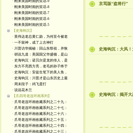
· 刚来美国时闹的笑话-9
京骂版“盗将行”
· 刚来美国时闹的笑话-8
· 刚来美国时闹的笑话-7
· 刚来美国时闹的笑话-6
· 刚来美国时闹的笑话-5
【史海钩沉】
· 英伟达老总黄仁勋，为何至今被老
· 一不留神，成了上古神灯
· 川普访华揭秘：回山东祭祖，并恢
史海钩沉：大风！
· 胡说九道：美国国父华盛顿，是山
· 史海钩沉：诺贝尔是龙的传人，是
· 东方不亮西方亮，老毛的孙子终于
· 史海钩沉：安徒生笔下的美人鱼，
· 史海钩沉：川普才是山东历史上最
· 周末段子：鸡飞蛋打
· 说说花木兰
史海钩沉：揭开大
【爪四哥老连环画系列】
· 爪哥老连环画收藏系列之二十九：
· 爪哥老连环画收藏系列之二十七：
· 爪哥老连环画收藏系列之二十六：
· 爪哥老连环画收藏系列之二十五：
· 爪哥老连环画收藏系列之二十四：
· 爪哥老连环画收藏系列之二十三：