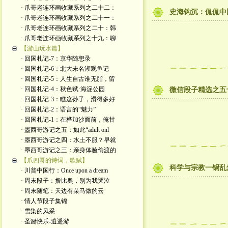
· 爪哥老连环画收藏系列之二十二：
史海钩沉：侃侃中
· 爪哥老连环画收藏系列之二十一：
· 爪哥老连环画收藏系列之二十：韩
· 爪哥老连环画收藏系列之十九：聊
【游山玩水篇】
· 回国札记-7：京华随想录
· 回国札记-6：北大未名湖观鱼记
· 回国札记-5：人生自古谁无脂，留
· 回国札记-4：秋色赋·海淀公园
微信段子精选之五
· 回国札记-3：瞧这孙子，滑得多好
· 回国札记-2：语言的“魅力”
· 回国札记-1：在桦加沙面前，俺甘
· 墨西哥游记之五：如此“adult onl
· 墨西哥游记之四：水土不服？早就
· 墨西哥游记之三：亲身体验偷渡的
【爪四哥的诗词，歌赋】
科学与宗教一锅乱
· 川普中国行：Once upon a dream
· 周末段子：撸比奥，别为我哭泣
· 周末随笔：天边有朵马做的云
· 情人节段子集锦
· 雪染的风采
· 圣诞快乐-逍遥游