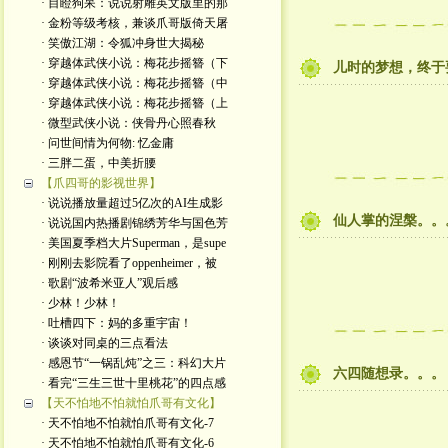
· 目瞪狗呆：说说射雕英文版里的那
· 金粉等级考核，兼谈爪哥版倚天屠
· 笑傲江湖：令狐冲身世大揭秘
· 穿越体武侠小说：梅花步摇簪（下
儿时的梦想，终于
· 穿越体武侠小说：梅花步摇簪（中
· 穿越体武侠小说：梅花步摇簪（上
· 微型武侠小说：侠骨丹心照春秋
· 问世间情为何物: 忆金庸
· 三胖二蛋，中美折腰
【爪四哥的影视世界】
· 说说播放量超过5亿次的AI生成影
仙人掌的涅槃。。
· 说说国内热播剧锦绣芳华与国色芳
· 美国夏季档大片Superman，是supe
· 刚刚去影院看了oppenheimer，被
· 歌剧“波希米亚人”观后感
· 少林！少林！
· 吐槽四下：妈的多重宇宙！
· 谈谈对同桌的三点看法
· 感恩节“一锅乱炖”之三：科幻大片
六四随想录。。。
· 看完“三生三世十里桃花”的四点感
【天不怕地不怕就怕爪哥有文化】
· 天不怕地不怕就怕爪哥有文化-7
· 天不怕地不怕就怕爪哥有文化-6