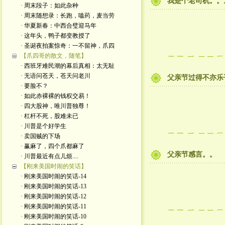
我是个老司机。。
· 周末段子：如此杂种
· 周末随想录：长跑，嗑药，麦当劳
· 华夏新春：中西合璧迎马年
· 这年头，鸭子都变教授了
· 圣诞夜拍案惊奇：一不留神，爪四
【爪四哥的散文，随笔】
· 西班牙难民潮的幕后真相：太无耻
· 无语问苍天，苍天问老川
父亲节过得不亦乐
· 要脸不？
· 如此赤裸裸的钱权交易！
· 四大股神，唯川普独尊！
· 杠杆不死，股难未已
· 川普是个好学生
· 卖国贼的下场
· 赢麻了，四个爪都麻了
父亲节感言。。
· 川普最近有点儿烦....
【刚来美国时闹的笑话】
· 刚来美国时闹的笑话-14
· 刚来美国时闹的笑话-13
· 刚来美国时闹的笑话-12
· 刚来美国时闹的笑话-11
· 刚来美国时闹的笑话-10