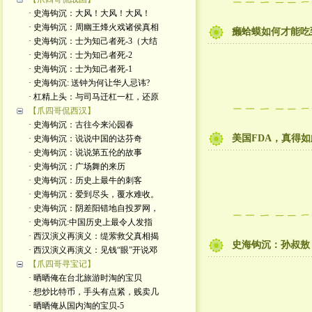
· 史海钩沉：大风！大风！大风！
· 史海钩沉：周幽王烽火戏诸侯真相
癞蛤蟆如何才能吃
· 史海钩沉：士为知己者死-3（大结
· 史海钩沉：士为知己者死-2
· 史海钩沉：士为知己者死-1
· 史海钩沉: 送钟为何让华人忌讳?
· 杠精上头：与司马迁杠一杠，还原
【爪四哥侃西汉】
· 史海钩沉：古往今来沁园春
美国FDA，真得
· 史海钩沉：说说中国的达芬奇
· 史海钩沉：说说第五伦的故事
· 史海钩沉：广场舞的来历
· 史海钩沉：历史上最牛的刺客
· 史海钩沉：爱到尽头，覆水难收。
· 史海钩沉：阴差阳错地自投罗网，
· 史海钩沉:中国历史上最令人发指
· 西汉演义再演义：缇萦救父真相揭
史海钩沉：孙叔敖
· 西汉演义再演义：见钱“眼”开说邓
【爪四哥寻宝记】
· 晒晒俺在台北旅游时淘的宝贝
· 想炒比特币，手头有点紧，贱卖几
· 晒晒俺从国内淘的宝贝-5