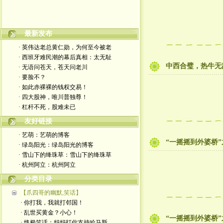
最新发布
嬉笑怒骂皆文章，酸甜苦辣铸人生
· 英伟达老总黄仁勋，为何至今被老
· 西班牙难民潮的幕后真相：太无耻
中西合璧，热牛无
· 无语问苍天，苍天问老川
· 要脸不？
· 如此赤裸裸的钱权交易！
· 四大股神，唯川普独尊！
· 杠杆不死，股难未已
友好链接
· 艺萌：艺萌的博客
“一摇摇到外婆桥
· 绿岛阳光：绿岛阳光的博客
· 雪山下的绛珠草：雪山下的绛珠草
· 杭州阿立：杭州阿立
分类目录
【爪四哥的幽默,笑话】
· 你打我，我就打邻国！
· 乱世买黄金？小心！
“一摇摇到外婆桥
· 终极笑话：妈妈打你支持哈马斯