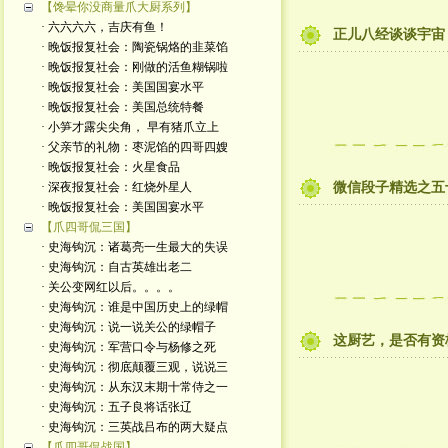
【馋晕你没商量爪大厨系列】
· 六六六六，吉庆有鱼！
正儿八经谈谈宇宙
· 晚饭报复社会：陶瓷锅烙的韭菜馅
· 晚饭报复社会：刚做的活鱼糊锅啦
· 晚饭报复社会：美国国宴水平
· 晚饭报复社会：美国总统特餐
· 小笋才露尖尖角， 早有猪爪立上
· 父亲节的礼物：枣泥馅的四哥四嫂
· 晚饭报复社会：火星食品
· 深夜报复社会：红烧外星人
微信段子精选之五
· 晚饭报复社会：美国国宴水平
【爪四哥侃三国】
· 史海钩沉：诸葛亮一生最大的失误
· 史海钩沉：自古英雄出老二
· 关公变网红以后。。。。
· 史海钩沉：谁是中国历史上的绿帽
· 史海钩沉：说一说关公的绿帽子
这厨艺，是否有资
· 史海钩沉：军营口令与杨修之死
· 史海钩沉：彻底颠覆三观，说说三
· 史海钩沉：从东汉末期十常侍之一
· 史海钩沉：五子良将话张辽
· 史海钩沉：三英战吕布的两大疑点
【爪四哥侃战国】