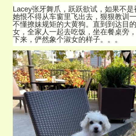
Lacey张牙舞爪，跃跃欲试，如果不
她恨不得从车窗里飞出去，狠狠教训
不懂撩妹规矩的大黄狗。直到到达目
女，全家人一起去吃饭，坐在餐桌旁，L
下来，俨然象个淑女的样子。。。