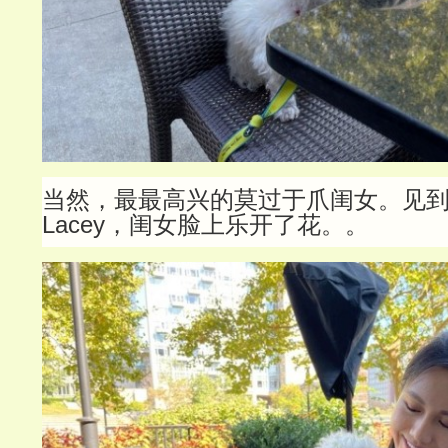
当然，最最高兴的莫过于爪闺女。见
Lacey，闺女脸上乐开了花。。