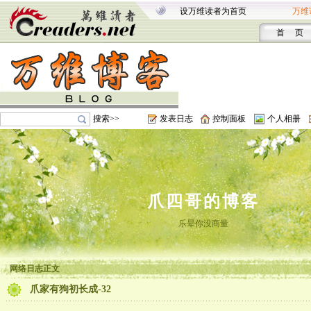
设万维读者为首页
万维
首 页
搜索>>
发表日志
控制面板
个人相册
爪四哥的博客
乐晕你没商量
网络日志正文
爪家有狗初长成-32