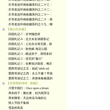
· 爪哥老连环画收藏系列之二十三：
· 爪哥老连环画收藏系列之二十二：
· 爪哥老连环画收藏系列之二十一：
· 爪哥老连环画收藏系列之二十：韩
· 爪哥老连环画收藏系列之十九：聊
【游山玩水篇】
· 回国札记-7：京华随想录
· 回国札记-6：北大未名湖观鱼记
· 回国札记-5：人生自古谁无脂，留
· 回国札记-4：秋色赋·海淀公园
· 回国札记-3：瞧这孙子，滑得多好
· 回国札记-2：语言的“魅力”
· 回国札记-1：在桦加沙面前，俺甘
· 墨西哥游记之五：如此“adult onl
· 墨西哥游记之四：水土不服？早就
· 墨西哥游记之三：亲身体验偷渡的
【爪四哥的诗词，歌赋】
· 川普中国行：Once upon a dream
· 周末段子：撸比奥，别为我哭泣
· 周末随笔：天边有朵马做的云
· 情人节段子集锦
· 雪染的风采