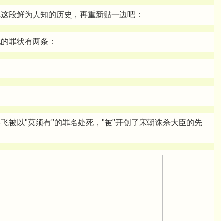
把这段鲜为人知的历史，再重新贴一边吧：
他的罪状有两条：
飞被以"莫须有"的罪名处死，"被"开创了宋朝诛杀大臣的先