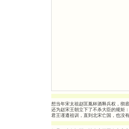
想当年宋太祖赵匡胤杯酒释兵权，彻
还为赵宋王朝立下了不杀大臣的规矩
君王谨遵祖训，直到北宋亡国，也没