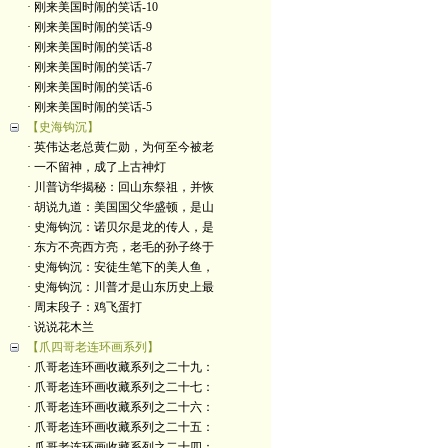
· 刚来美国时闹的笑话-10
· 刚来美国时闹的笑话-9
· 刚来美国时闹的笑话-8
· 刚来美国时闹的笑话-7
· 刚来美国时闹的笑话-6
· 刚来美国时闹的笑话-5
【史海钩沉】
· 英伟达老总黄仁勋，为何至今被老
· 一不留神，成了上古神灯
· 川普访华揭秘：回山东祭祖，并恢
· 胡说九道：美国国父华盛顿，是山
· 史海钩沉：诺贝尔是龙的传人，是
· 东方不亮西方亮，老毛的孙子终于
· 史海钩沉：安徒生笔下的美人鱼，
· 史海钩沉：川普才是山东历史上最
· 周末段子：鸡飞蛋打
· 说说花木兰
【爪四哥老连环画系列】
· 爪哥老连环画收藏系列之二十九：
· 爪哥老连环画收藏系列之二十七：
· 爪哥老连环画收藏系列之二十六：
· 爪哥老连环画收藏系列之二十五：
· 爪哥老连环画收藏系列之二十四：