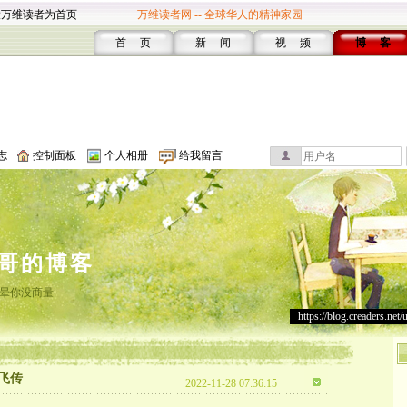
设万维读者为首页
万维读者网 -- 全球华人的精神家园
首 页
新 闻
视 频
博 客
志
控制面板
个人相册
给我留言
哥的博客
晕你没商量
https://blog.creaders.net/
飞传
2022-11-28 07:36:15