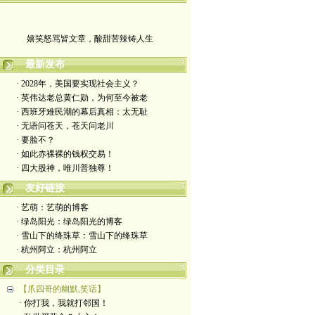
嬉笑怒骂皆文章，酸甜苦辣铸人生
最新发布
· 2028年，美国要实现社会主义？
· 英伟达老总黄仁勋，为何至今被老
· 西班牙难民潮的幕后真相：太无耻
· 无语问苍天，苍天问老川
· 要脸不？
· 如此赤裸裸的钱权交易！
· 四大股神，唯川普独尊！
友好链接
· 艺萌：艺萌的博客
· 绿岛阳光：绿岛阳光的博客
· 雪山下的绛珠草：雪山下的绛珠草
· 杭州阿立：杭州阿立
分类目录
【爪四哥的幽默,笑话】
· 你打我，我就打邻国！