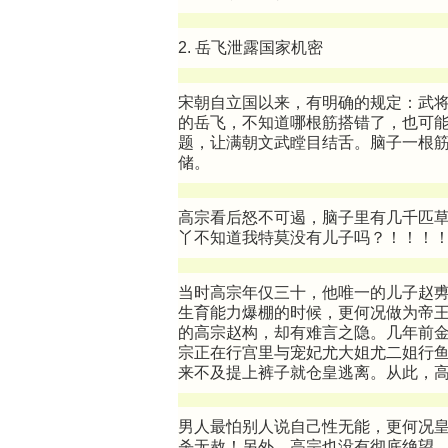
2. 岳飞泄露国家机密
宋朝自立国以来，有明确的规定：武
的岳飞，不知道哪根筋搭错了，也可
题，让满朝文武瞠目结舌。脑子一根
储。
高宗看后怒不可遏，脑子里有几千匹
丫不知道我特莫没有儿子吗？！！！
当时高宗年仅三十，他唯一的儿子赵
生育能力爆棚的时候，更何况做为帝
的高宗赵构，却有难言之隐。几年前
宗正在行宫里与宠妃尤大姐尤二姐行鱼
来不及提上裤子就仓皇逃离。从此，
男人最怕别人说自己性无能，更何况
杀无赦！另外，高宗也没有彻底绝望