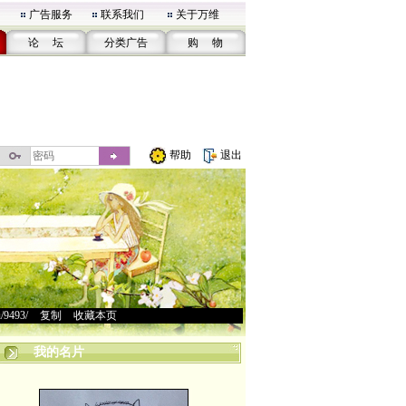
广告服务
联系我们
关于万维
论 坛
分类广告
购 物
帮助
退出
u/9493/
>
复制
>
收藏本页
我的名片