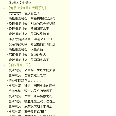
· 圣诞快乐-逍遥游
【馋晕你没商量爪大厨系列】
· 六六六六，吉庆有鱼！
· 晚饭报复社会：陶瓷锅烙的韭菜馅
· 晚饭报复社会：刚做的活鱼糊锅啦
· 晚饭报复社会：美国国宴水平
· 晚饭报复社会：美国总统特餐
· 小笋才露尖尖角， 早有猪爪立上
· 父亲节的礼物：枣泥馅的四哥四嫂
· 晚饭报复社会：火星食品
· 深夜报复社会：红烧外星人
· 晚饭报复社会：美国国宴水平
【爪四哥侃三国】
· 史海钩沉：诸葛亮一生最大的失误
· 史海钩沉：自古英雄出老二
· 关公变网红以后。。。。
· 史海钩沉：谁是中国历史上的绿帽
· 史海钩沉：说一说关公的绿帽子
· 史海钩沉：军营口令与杨修之死
· 史海钩沉：彻底颠覆三观，说说三
· 史海钩沉：从东汉末期十常侍之一
· 史海钩沉：五子良将话张辽