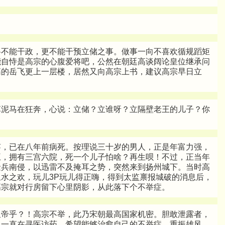
将不能干政，更不能干预立储之事。做事一向不喜欢循规蹈矩
能自恃是高宗的心腹爱将吧，公然在朝廷高谈阔论皇位继承问
筋的岳飞更上一层楼，居然又向高宗上书，建议高宗早日立
草泥马在狂奔，心说：立储？立谁呀？立隔壁老王的儿子？你
！
旉，已在八年前病死。按理说三十岁的男人，正是年富力强，
王，拥有三宫六院，死一个儿子怕啥？再生呗！不过，正当年
金兵南侵，以迅雷不及掩耳之势，突然来到扬州城下。当时高
水之欢，玩儿3P玩儿得正嗨，得到太监禀报城破的消息后，
高宗就对行房留下心里阴影，从此落下个不举症。
皇帝乎？！高宗不举，此乃宋朝最高国家机密。胆敢泄露者，
，一直在寻医访药，希望能够治愈自己的不举症，重振雄风，