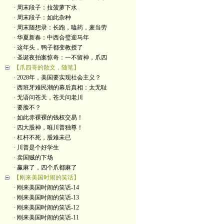
· 周末段子：拉菠萝下水
· 周末段子：如此杂种
· 周末随想录：长跑，嗑药，麦当劳
· 华夏新春：中西合璧迎马年
· 这年头，鸭子都变教授了
· 圣诞夜拍案惊奇：一不留神，爪四
【爪四哥的散文，随笔】
· 2028年，美国要实现社会主义？
· 西班牙难民潮的幕后真相：太无耻
· 无语问苍天，苍天问老川
· 要脸不？
· 如此赤裸裸的钱权交易！
· 四大股神，唯川普独尊！
· 杠杆不死，股难未已
· 川普是个好学生
· 卖国贼的下场
· 赢麻了，四个爪都麻了
【刚来美国时闹的笑话】
· 刚来美国时闹的笑话-14
· 刚来美国时闹的笑话-13
· 刚来美国时闹的笑话-12
· 刚来美国时闹的笑话-11