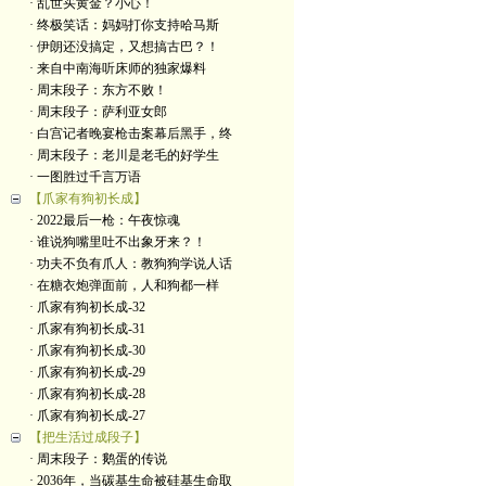
· 乱世买黄金？小心！
· 终极笑话：妈妈打你支持哈马斯
· 伊朗还没搞定，又想搞古巴？！
· 来自中南海听床师的独家爆料
· 周末段子：东方不败！
· 周末段子：萨利亚女郎
· 白宫记者晚宴枪击案幕后黑手，终
· 周末段子：老川是老毛的好学生
· 一图胜过千言万语
【爪家有狗初长成】
· 2022最后一枪：午夜惊魂
· 谁说狗嘴里吐不出象牙来？！
· 功夫不负有爪人：教狗狗学说人话
· 在糖衣炮弹面前，人和狗都一样
· 爪家有狗初长成-32
· 爪家有狗初长成-31
· 爪家有狗初长成-30
· 爪家有狗初长成-29
· 爪家有狗初长成-28
· 爪家有狗初长成-27
【把生活过成段子】
· 周末段子：鹅蛋的传说
· 2036年，当碳基生命被硅基生命取