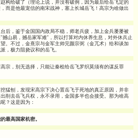
宗赵构给破了（理论上说，并没有破例，因为最后给岳飞定的
僚，而是他最宠信的南宋战神，塞上长城岳飞！高宗为啥做出
上台后，鉴于金国国内政局不稳，师老兵疲，加上金兵屡屡被
"撼山易，撼岳家军难"，所以打算对内休养生息，对外休兵止
有望。不过，金熹宗与金军主帅完颜宗弼（金兀术）给和谈加
战派，极力阻挠议和的岳飞。
宋高宗，别无选择，只能让秦桧给岳飞罗织莫须有的谋反罪
深挖猛刨，发现宋高宗下决心置岳飞于死地的真正原因，并非
提出削去岳飞兵权，永不录用，金国多半也会接受。那为啥高
地呢？这是因为：
能的最高国家机密。