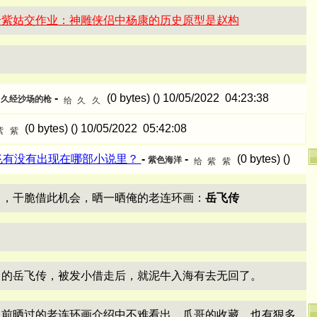
给紫姑交作业：神雕侠侣中杨康的历史原型是赵构
-
-
(0 bytes) () 10/05/2022 04:23:38
久经沙场的枪
(0 bytes) () 10/05/2022 05:42:08
飞有没有出现在哪部小说里？
-
-
(0 bytes) ()
紫色海洋
了，干脆借此机会，晒一晒俺的老连环画：
岳飞传
了的岳飞传，被发小借走后，就泥牛入海有去无回了。
以前晒过的老连环画介绍中不难看出，爪哥的收藏，也有狠多