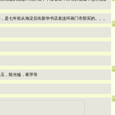
传，是七年前从海淀后街新华书店老连环画门市部买的。。。
光玉，陈光镒，蒋萍等