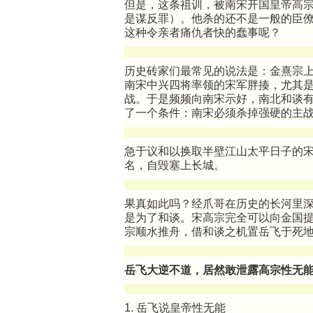
但是，这条祖训，被南宋开国皇帝高
是谋反罪）。他杀的还不是一般的臣
这种令亲者痛仇者快的蠢事呢？
历史砖家们最常见的说法是：金熹宗
南宋中兴四将率领的宋军胖揍，尤其是
战。于是频频向南宋示好，南北和谈
了一个条件：南宋必须杀掉强硬的主
急于议和以换取半壁江山太平日子的
名，自毁塞上长城。
果真如此吗？经爪哥在历史的长河里
是为了和谈。宋高宗完全可以向金国
宗顺水推舟，借和谈之机置岳飞于死
岳飞大逆不道，居然敢泄露高宗性无
1. 岳飞说皇帝性无能