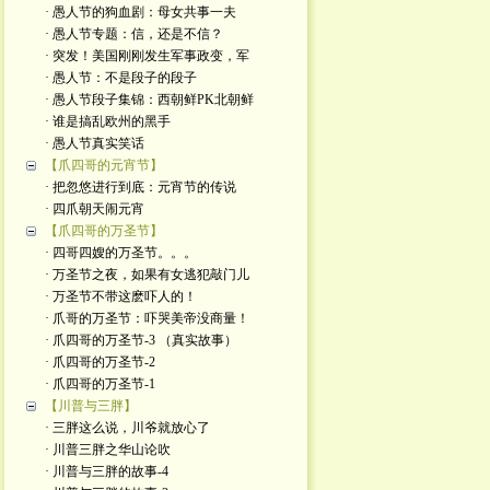
· 愚人节的狗血剧：母女共事一夫
· 愚人节专题：信，还是不信？
· 突发！美国刚刚发生军事政变，军
· 愚人节：不是段子的段子
· 愚人节段子集锦：西朝鲜PK北朝鲜
· 谁是搞乱欧州的黑手
· 愚人节真实笑话
【爪四哥的元宵节】
· 把忽悠进行到底：元宵节的传说
· 四爪朝天闹元宵
【爪四哥的万圣节】
· 四哥四嫂的万圣节。。。
· 万圣节之夜，如果有女逃犯敲门儿
· 万圣节不带这麽吓人的！
· 爪哥的万圣节：吓哭美帝没商量！
· 爪四哥的万圣节-3 （真实故事）
· 爪四哥的万圣节-2
· 爪四哥的万圣节-1
【川普与三胖】
· 三胖这么说，川爷就放心了
· 川普三胖之华山论吹
· 川普与三胖的故事-4