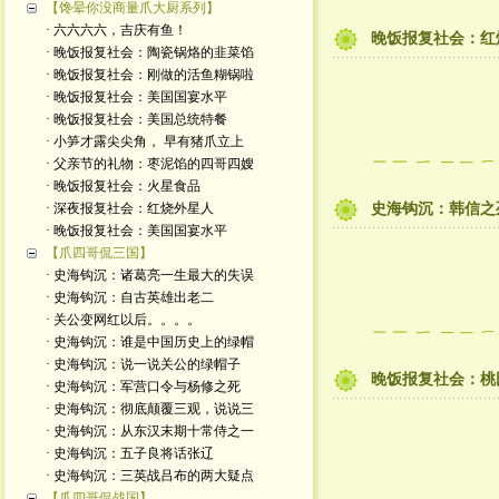
【馋晕你没商量爪大厨系列】
· 六六六六，吉庆有鱼！
晚饭报复社会：红烧
· 晚饭报复社会：陶瓷锅烙的韭菜馅
· 晚饭报复社会：刚做的活鱼糊锅啦
· 晚饭报复社会：美国国宴水平
· 晚饭报复社会：美国总统特餐
· 小笋才露尖尖角， 早有猪爪立上
· 父亲节的礼物：枣泥馅的四哥四嫂
· 晚饭报复社会：火星食品
· 深夜报复社会：红烧外星人
史海钩沉：韩信之
· 晚饭报复社会：美国国宴水平
【爪四哥侃三国】
· 史海钩沉：诸葛亮一生最大的失误
· 史海钩沉：自古英雄出老二
· 关公变网红以后。。。。
· 史海钩沉：谁是中国历史上的绿帽
· 史海钩沉：说一说关公的绿帽子
晚饭报复社会：桃
· 史海钩沉：军营口令与杨修之死
· 史海钩沉：彻底颠覆三观，说说三
· 史海钩沉：从东汉末期十常侍之一
· 史海钩沉：五子良将话张辽
· 史海钩沉：三英战吕布的两大疑点
【爪四哥侃战国】