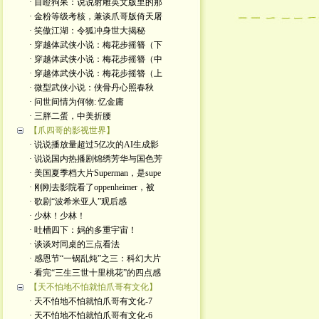
· 目瞪狗呆：说说射雕英文版里的那
· 金粉等级考核，兼谈爪哥版倚天屠
· 笑傲江湖：令狐冲身世大揭秘
· 穿越体武侠小说：梅花步摇簪（下
· 穿越体武侠小说：梅花步摇簪（中
· 穿越体武侠小说：梅花步摇簪（上
· 微型武侠小说：侠骨丹心照春秋
· 问世间情为何物: 忆金庸
· 三胖二蛋，中美折腰
【爪四哥的影视世界】
· 说说播放量超过5亿次的AI生成影
· 说说国内热播剧锦绣芳华与国色芳
· 美国夏季档大片Superman，是supe
· 刚刚去影院看了oppenheimer，被
· 歌剧“波希米亚人”观后感
· 少林！少林！
· 吐槽四下：妈的多重宇宙！
· 谈谈对同桌的三点看法
· 感恩节“一锅乱炖”之三：科幻大片
· 看完“三生三世十里桃花”的四点感
【天不怕地不怕就怕爪哥有文化】
· 天不怕地不怕就怕爪哥有文化-7
· 天不怕地不怕就怕爪哥有文化-6