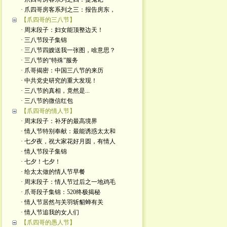
· 爪四哥房客系列之三：报告房东，
【爪四哥的三八节】
· 周末段子：妇女能顶整边天！
· 三八节段子集锦
· 三八节四嫂送我一张图，啥意思？
· 三八节的“特殊”服务
· 爪哥揭密：中国三八节的来历
· 中共党史研究的重大发现！
· 三八节的真相，竟然是...
· 三八节的微信红包
【爪四哥的情人节】
· 周末段子：补牙的最高境界
· 情人节特别奉献：最能诱惑太太和
· 七夕夜，祝大家花好月圆，有情人
· 情人节段子集锦
· 七夕！七夕！
· 给太太做的情人节早餐
· 周末段子：情人节过后之一地鸡毛
· 爪哥段子集锦：520终极揭秘
· 情人节居然与关羽斩貂蝉有关
· 情人节追我的女人们
【爪四哥的愚人节】