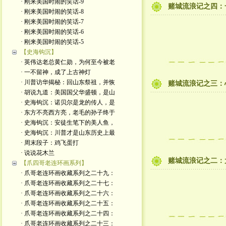
· 刚来美国时闹的笑话-9
赌城流浪记之四：
· 刚来美国时闹的笑话-8
· 刚来美国时闹的笑话-7
· 刚来美国时闹的笑话-6
· 刚来美国时闹的笑话-5
【史海钩沉】
· 英伟达老总黄仁勋，为何至今被老
· 一不留神，成了上古神灯
· 川普访华揭秘：回山东祭祖，并恢
赌城流浪记之三：
· 胡说九道：美国国父华盛顿，是山
· 史海钩沉：诺贝尔是龙的传人，是
· 东方不亮西方亮，老毛的孙子终于
· 史海钩沉：安徒生笔下的美人鱼，
· 史海钩沉：川普才是山东历史上最
· 周末段子：鸡飞蛋打
· 说说花木兰
赌城流浪记之二：
【爪四哥老连环画系列】
· 爪哥老连环画收藏系列之二十九：
· 爪哥老连环画收藏系列之二十七：
· 爪哥老连环画收藏系列之二十六：
· 爪哥老连环画收藏系列之二十五：
· 爪哥老连环画收藏系列之二十四：
· 爪哥老连环画收藏系列之二十三：