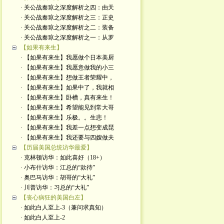
· 关公战秦琼之深度解析之四：由天
· 关公战秦琼之深度解析之三：正史
· 关公战秦琼之深度解析之二：装备
· 关公战秦琼之深度解析之一：从罗
【如果有来生】
· 【如果有来生】我愿做个日本美厨
· 【如果有来生】我愿意做我的小三
· 【如果有来生】想做王者荣耀中，
· 【如果有来生】如果中了，我就相
· 【如果有来生】卧槽，真有来生！
· 【如果有来生】希望能见到常大哥
· 【如果有来生】乐极。。生悲！
· 【如果有来生】我差一点想变成琵
· 【如果有来生】我还要与四嫂做夫
【历届美国总统访华最爱】
· 克林顿访华：如此喜好（18+）
· 小布什访华：江总的“款待”
· 奥巴马访华：胡哥的“大礼”
· 川普访华：习总的“大礼”
【丧心病狂的美国白左】
· 如此白人至上-3（兼问求真知）
· 如此白人至上-2