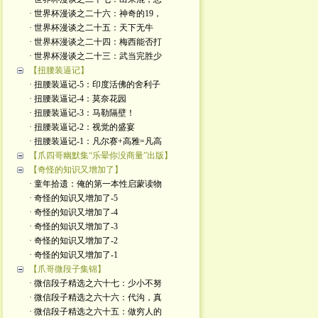
· 世界杯漫谈之二十六：神奇的19，
· 世界杯漫谈之二十五：天下无牛
· 世界杯漫谈之二十四：梅西能否打
· 世界杯漫谈之二十三：武当完胜少
【扭腰装逼记】
· 扭腰装逼记-5：印度活佛的舍利子
· 扭腰装逼记-4：莫奈花园
· 扭腰装逼记-3：马勒隔壁！
· 扭腰装逼记-2：视觉的盛宴
· 扭腰装逼记-1：凡尔赛+高雅=凡高
【爪四哥幽默集“乐晕你没商量”出版】
【奇怪的知识又增加了】
· 童年拾遗：俺的第一本性启蒙读物
· 奇怪的知识又增加了-5
· 奇怪的知识又增加了-4
· 奇怪的知识又增加了-3
· 奇怪的知识又增加了-2
· 奇怪的知识又增加了-1
【爪哥微段子集锦】
· 微信段子精选之六十七：少小不努
· 微信段子精选之六十六：代沟，真
· 微信段子精选之六十五：做穷人的