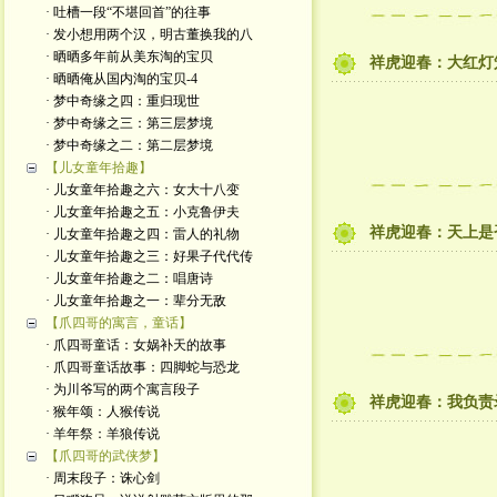
· 吐槽一段“不堪回首”的往事
· 发小想用两个汉，明古董换我的八
· 晒晒多年前从美东淘的宝贝
祥虎迎春：大红灯
· 晒晒俺从国内淘的宝贝-4
· 梦中奇缘之四：重归现世
· 梦中奇缘之三：第三层梦境
· 梦中奇缘之二：第二层梦境
【儿女童年拾趣】
· 儿女童年拾趣之六：女大十八变
· 儿女童年拾趣之五：小克鲁伊夫
祥虎迎春：天上是
· 儿女童年拾趣之四：雷人的礼物
· 儿女童年拾趣之三：好果子代代传
· 儿女童年拾趣之二：唱唐诗
· 儿女童年拾趣之一：辈分无敌
【爪四哥的寓言，童话】
· 爪四哥童话：女娲补天的故事
· 爪四哥童话故事：四脚蛇与恐龙
· 为川爷写的两个寓言段子
祥虎迎春：我负责
· 猴年颂：人猴传说
· 羊年祭：羊狼传说
【爪四哥的武侠梦】
· 周末段子：诛心剑