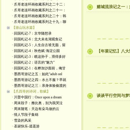
· 爪哥老连环画收藏系列之二十二：
赌城流浪记之一：
· 爪哥老连环画收藏系列之二十一：
· 爪哥老连环画收藏系列之二十：韩
· 爪哥老连环画收藏系列之十九：聊
【游山玩水篇】
· 回国札记-7：京华随想录
· 回国札记-6：北大未名湖观鱼记
· 回国札记-5：人生自古谁无脂，留
· 回国札记-4：秋色赋·海淀公园
【年菜记忆】八大
· 回国札记-3：瞧这孙子，滑得多好
· 回国札记-2：语言的“魅力”
· 回国札记-1：在桦加沙面前，俺甘
· 墨西哥游记之五：如此“adult onl
· 墨西哥游记之四：水土不服？早就
· 墨西哥游记之三：亲身体验偷渡的
【爪四哥的诗词，歌赋】
谈谈平行空间与梦
· 川普中国行：Once upon a dream
· 周末段子：撸比奥，别为我哭泣
· 周末随笔：天边有朵马做的云
· 情人节段子集锦
· 雪染的风采
· 圣诞快乐-逍遥游