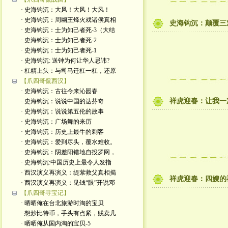
· 史海钩沉：大风！大风！大风！
· 史海钩沉：周幽王烽火戏诸侯真相
史海钩沉：颠覆三
· 史海钩沉：士为知己者死-3（大结
· 史海钩沉：士为知己者死-2
· 史海钩沉：士为知己者死-1
· 史海钩沉: 送钟为何让华人忌讳?
· 杠精上头：与司马迁杠一杠，还原
【爪四哥侃西汉】
· 史海钩沉：古往今来沁园春
祥虎迎春：让我一
· 史海钩沉：说说中国的达芬奇
· 史海钩沉：说说第五伦的故事
· 史海钩沉：广场舞的来历
· 史海钩沉：历史上最牛的刺客
· 史海钩沉：爱到尽头，覆水难收。
· 史海钩沉：阴差阳错地自投罗网，
· 史海钩沉:中国历史上最令人发指
· 西汉演义再演义：缇萦救父真相揭
祥虎迎春：四嫂的
· 西汉演义再演义：见钱“眼”开说邓
【爪四哥寻宝记】
· 晒晒俺在台北旅游时淘的宝贝
· 想炒比特币，手头有点紧，贱卖几
· 晒晒俺从国内淘的宝贝-5