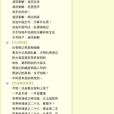
· 成语新解：远交近攻
· 成语新解：见贤思齐
· 高手在民间！
· 成语新解：闻过则喜
· 笑侃中国文字：万事开头男！
· 笑侃中国书法：杜甫猎艳记
· 天不怕地不怕就怕当爹的有文化
· 爪哥段子：成语新解
【大话西游】
· 白骨精之死真相揭秘
· 看见今日美国乱象，才明白西游记
· 防火墙是观音菩萨发明的
· 哈哈，避邪防妖的大蒜头
· 西游记的确是韩国人写的!
· 西游记的真相：太可怕啦！
· 中药原来是妖精变的！
【爪砖家侃体育】
· 可惜！沃叔要去智利上班了
· 一半是天使，一半是魔鬼
· 世界杯漫谈之终结篇：正义战胜邪
· 世界杯漫谈之二十九：要脸不？
· 世界杯漫谈之二十八：黄金第二王
· 世界杯漫谈之二十七：出来混，总