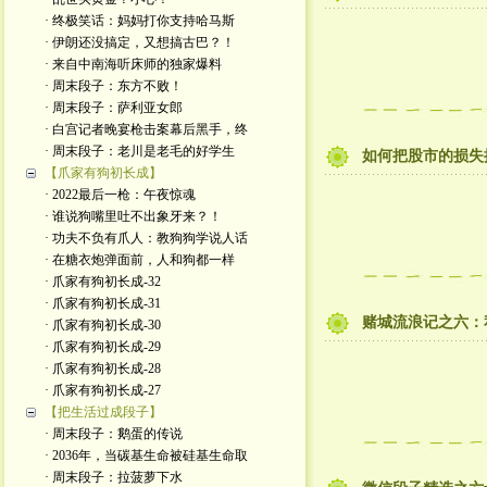
· 终极笑话：妈妈打你支持哈马斯
· 伊朗还没搞定，又想搞古巴？！
· 来自中南海听床师的独家爆料
· 周末段子：东方不败！
· 周末段子：萨利亚女郎
· 白宫记者晚宴枪击案幕后黑手，终
· 周末段子：老川是老毛的好学生
如何把股市的损失
【爪家有狗初长成】
· 2022最后一枪：午夜惊魂
· 谁说狗嘴里吐不出象牙来？！
· 功夫不负有爪人：教狗狗学说人话
· 在糖衣炮弹面前，人和狗都一样
· 爪家有狗初长成-32
· 爪家有狗初长成-31
赌城流浪记之六：
· 爪家有狗初长成-30
· 爪家有狗初长成-29
· 爪家有狗初长成-28
· 爪家有狗初长成-27
【把生活过成段子】
· 周末段子：鹅蛋的传说
· 2036年，当碳基生命被硅基生命取
· 周末段子：拉菠萝下水