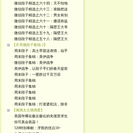
· 微信段子精选之六十四：天不怕地
· 微信段子精选之六十三：谁能把这
· 微信段子精选之六十二：男女有别
· 微信段子精选之六十一：撒谎有益
· 微信段子精选之六十：隔壁王大爷
· 微信段子精选之五十九：隔壁王大
· 微信段子精选之五十八：隔壁王大
【爪哥微段子集锦-2】
· 周末段子：高士早苗这表情，似乎
· 周末段子集锦：美伊战争
· 微信段子集锦：美伊战争
· 美伊战争，让段子手们的春天提前
· 周末段子：一图胜过千言万语
· 周末段子集锦
· 周末段子集锦
· 周末段子集锦
· 周末段子集锦
· 周末段子集锦：打老婆犯法，除非
【偶滴太太偶滴爱】
· 美国华裔在极左极右的夹缝里求生
· 你可真会装蒜！
· 520特别奉献：牙医的优点18+