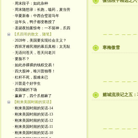
微信段子精选之六
· 周末段子：如此杂种
· 周末随想录：长跑，嗑药，麦当劳
· 华夏新春：中西合璧迎马年
· 这年头，鸭子都变教授了
· 圣诞夜拍案惊奇：一不留神，爪四
【爪四哥的散文，随笔】
· 2028年，美国要实现社会主义？
· 西班牙难民潮的幕后真相：太无耻
寒梅傲雪
· 无语问苍天，苍天问老川
· 要脸不？
· 如此赤裸裸的钱权交易！
· 四大股神，唯川普独尊！
· 杠杆不死，股难未已
· 川普是个好学生
· 卖国贼的下场
赌城流浪记之五：
· 赢麻了，四个爪都麻了
【刚来美国时闹的笑话】
· 刚来美国时闹的笑话-14
· 刚来美国时闹的笑话-13
· 刚来美国时闹的笑话-12
· 刚来美国时闹的笑话-11
· 刚来美国时闹的笑话-10