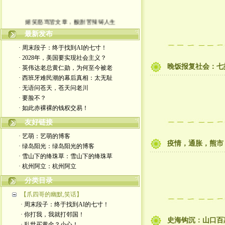
嬉笑怒骂皆文章，酸甜苦辣铸人生
最新发布
· 周末段子：终于找到AI的七寸！
· 2028年，美国要实现社会主义？
晚饭报复社会：七
· 英伟达老总黄仁勋，为何至今被老
· 西班牙难民潮的幕后真相：太无耻
· 无语问苍天，苍天问老川
· 要脸不？
· 如此赤裸裸的钱权交易！
友好链接
· 艺萌：艺萌的博客
疫情，通胀，熊市
· 绿岛阳光：绿岛阳光的博客
· 雪山下的绛珠草：雪山下的绛珠草
· 杭州阿立：杭州阿立
分类目录
【爪四哥的幽默,笑话】
· 周末段子：终于找到AI的七寸！
· 你打我，我就打邻国！
史海钩沉：山口百
· 乱世买黄金？小心！