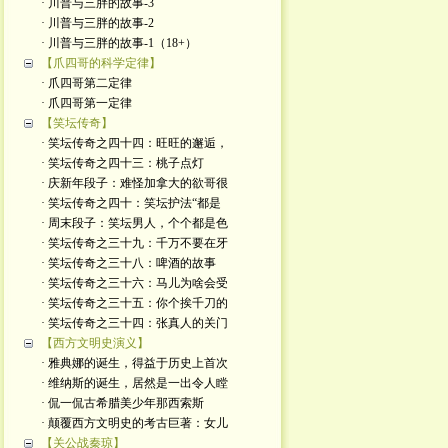
· 川普与三胖的故事-3
· 川普与三胖的故事-2
· 川普与三胖的故事-1（18+）
【爪四哥的科学定律】
· 爪四哥第二定律
· 爪四哥第一定律
【笑坛传奇】
· 笑坛传奇之四十四：旺旺的邂逅，
· 笑坛传奇之四十三：桃子点灯
· 庆新年段子：难怪加拿大的欲哥很
· 笑坛传奇之四十：笑坛护法“都是
· 周末段子：笑坛男人，个个都是色
· 笑坛传奇之三十九：千万不要在牙
· 笑坛传奇之三十八：啤酒的故事
· 笑坛传奇之三十六：马儿为啥会受
· 笑坛传奇之三十五：你个挨千刀的
· 笑坛传奇之三十四：张真人的关门
【西方文明史演义】
· 雅典娜的诞生，得益于历史上首次
· 维纳斯的诞生，居然是一出令人瞠
· 侃一侃古希腊美少年那西索斯
· 颠覆西方文明史的考古巨著：女儿
【关公战秦琼】