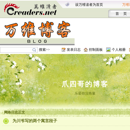
设万维读者为首页
万维
首 页
搜索>>
发表日志
控制面板
个人相册
爪四哥的博客
乐晕你没商量
网络日志正文
为川爷写的两个寓言段子