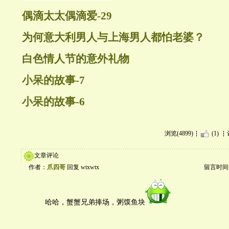
偶滴太太偶滴爱-29
为何意大利男人与上海男人都怕老婆？
白色情人节的意外礼物
小呆的故事-7
小呆的故事-6
浏览(4899)
(1)
文章评论
作者：
爪四哥
回复 wtxwtx
留言时间：20
哈哈，蟹蟹兄弟捧场，粥馍鱼块