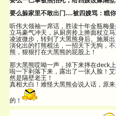
要么躲家里不敢出门....被四嫂骂：瞧
听伟大领袖一席话，胜读十年金瓶梅曼
立马豪气冲天，从厨房拎上擀面杖立马
凌波微步，转到了大黑熊身后。施展出
演化出的打熊棍法，一招天下无狗，不
熊，狠狠打在大黑熊的屁股上！
那大黑熊哎呦一声，掉下来摔在deck
啦一下剥落下来，露出了一张人脸！艾玛
然是隔壁老王！
真相大白！难怪大黑熊会说人话，原来
的！