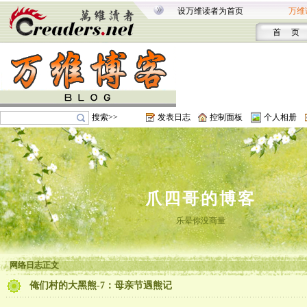
设万维读者为首页
万维
首 页
搜索>>
发表日志
控制面板
个人相册
爪四哥的博客
乐晕你没商量
网络日志正文
俺们村的大黑熊-7：母亲节遇熊记