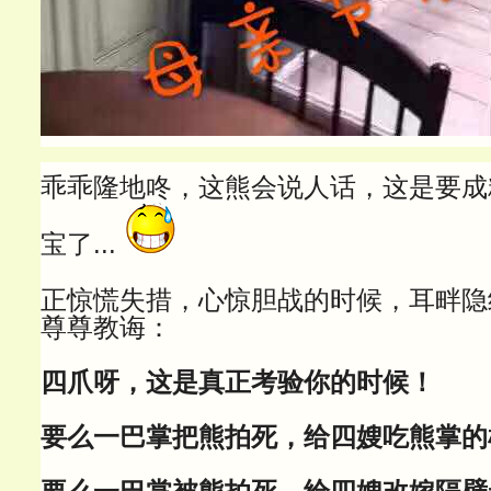
乖乖隆地咚，这熊会说人话，这是要成
宝了...
正惊慌失措，心惊胆战的时候，耳畔隐
尊尊教诲：
四爪呀，这是真正考验你的时候！
要么一巴掌把熊拍死，给四嫂吃熊掌的
要么一巴掌被熊拍死，给四嫂改嫁隔壁