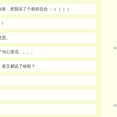
呆，把我乐了个前仰后合 ：-））））
？！
意思。
了句心里话。。。。
，老王都说了啥啦？