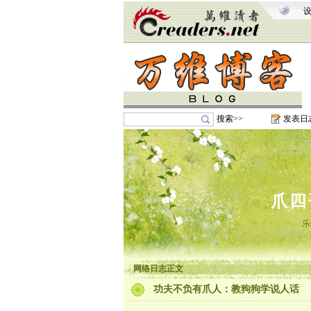
搜索>>
发表日
爪四
乐
网络日志正文
功夫不负有爪人：教狗狗学说人话