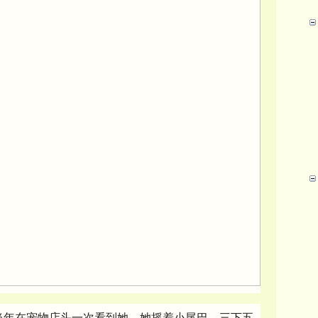
当年在宠物店头一次看到她，她摇着小尾巴，三下五