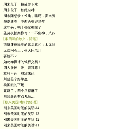
· 周末段子：拉菠萝下水
· 周末段子：如此杂种
· 周末随想录：长跑，嗑药，麦当劳
· 华夏新春：中西合璧迎马年
· 这年头，鸭子都变教授了
· 圣诞夜拍案惊奇：一不留神，爪四
【爪四哥的散文，随笔】
· 西班牙难民潮的幕后真相：太无耻
· 无语问苍天，苍天问老川
· 要脸不？
· 如此赤裸裸的钱权交易！
· 四大股神，唯川普独尊！
· 杠杆不死，股难未已
· 川普是个好学生
· 卖国贼的下场
· 赢麻了，四个爪都麻了
· 川普最近有点儿烦....
【刚来美国时闹的笑话】
· 刚来美国时闹的笑话-14
· 刚来美国时闹的笑话-13
· 刚来美国时闹的笑话-12
· 刚来美国时闹的笑话-11