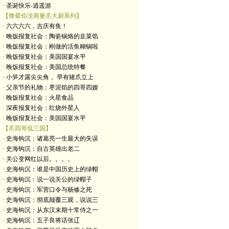
· 圣诞快乐-逍遥游
【馋晕你没商量爪大厨系列】
· 六六六六，吉庆有鱼！
· 晚饭报复社会：陶瓷锅烙的韭菜馅
· 晚饭报复社会：刚做的活鱼糊锅啦
· 晚饭报复社会：美国国宴水平
· 晚饭报复社会：美国总统特餐
· 小笋才露尖尖角， 早有猪爪立上
· 父亲节的礼物：枣泥馅的四哥四嫂
· 晚饭报复社会：火星食品
· 深夜报复社会：红烧外星人
· 晚饭报复社会：美国国宴水平
【爪四哥侃三国】
· 史海钩沉：诸葛亮一生最大的失误
· 史海钩沉：自古英雄出老二
· 关公变网红以后。。。。
· 史海钩沉：谁是中国历史上的绿帽
· 史海钩沉：说一说关公的绿帽子
· 史海钩沉：军营口令与杨修之死
· 史海钩沉：彻底颠覆三观，说说三
· 史海钩沉：从东汉末期十常侍之一
· 史海钩沉：五子良将话张辽