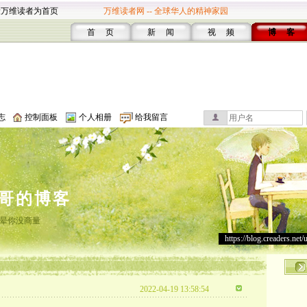
设万维读者为首页
万维读者网 -- 全球华人的精神家园
首 页
新 闻
视 频
博 客
志
控制面板
个人相册
给我留言
哥的博客
晕你没商量
https://blog.creaders.net/
2022-04-19 13:58:54