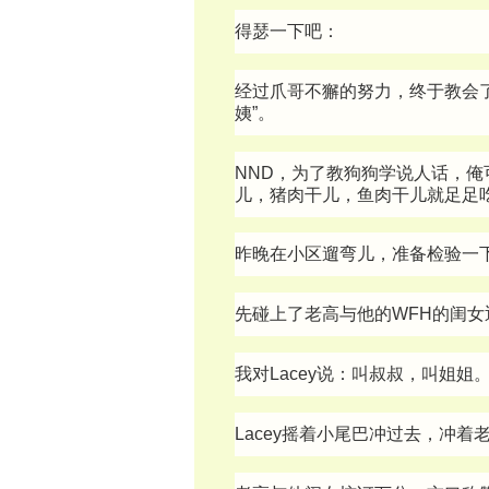
得瑟一下吧：
经过爪哥不獬的努力，终于教会了狗狗
姨”。
NND，为了教狗狗学说人话，
儿，猪肉干儿，鱼肉干儿就足足
昨晚在小区遛弯儿，准备检验一下
先碰上了老高与他的WFH的闺女
我对Lacey说：叫叔叔，叫姐姐
Lacey摇着小尾巴冲过去，冲