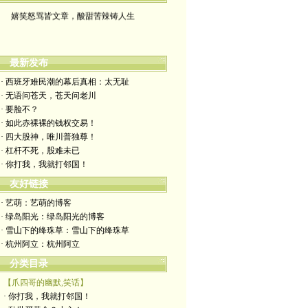
嬉笑怒骂皆文章，酸甜苦辣铸人生
最新发布
· 西班牙难民潮的幕后真相：太无耻
· 无语问苍天，苍天问老川
· 要脸不？
· 如此赤裸裸的钱权交易！
· 四大股神，唯川普独尊！
· 杠杆不死，股难未已
· 你打我，我就打邻国！
友好链接
· 艺萌：艺萌的博客
· 绿岛阳光：绿岛阳光的博客
· 雪山下的绛珠草：雪山下的绛珠草
· 杭州阿立：杭州阿立
分类目录
【爪四哥的幽默,笑话】
· 你打我，我就打邻国！