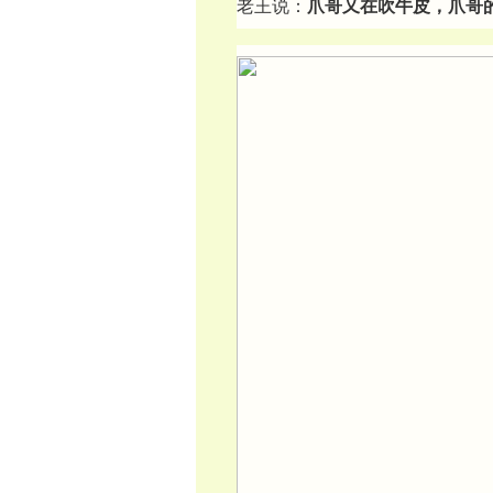
老王说：
爪哥又在吹牛皮，爪哥