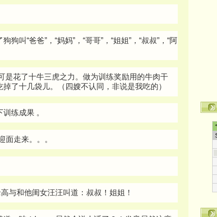
叫“爸爸”，“妈妈”，“哥哥”，“姐姐”，“叔叔”，“阿
俺可是花了十牛三虎之力。做为训练奖励用的牛肉干
吃掉了十几袋儿。（四嫂不认同，非说是我吃的）
训练成果 。
迎面走来。。。
。
着老高与和他闺女汪汪叫道：叔叔！姐姐！