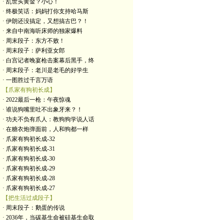
· 乱世买黄金？小心！
· 终极笑话：妈妈打你支持哈马斯
· 伊朗还没搞定，又想搞古巴？！
· 来自中南海听床师的独家爆料
· 周末段子：东方不败！
· 周末段子：萨利亚女郎
· 白宫记者晚宴枪击案幕后黑手，终
· 周末段子：老川是老毛的好学生
· 一图胜过千言万语
【爪家有狗初长成】
· 2022最后一枪：午夜惊魂
· 谁说狗嘴里吐不出象牙来？！
· 功夫不负有爪人：教狗狗学说人话
· 在糖衣炮弹面前，人和狗都一样
· 爪家有狗初长成-32
· 爪家有狗初长成-31
· 爪家有狗初长成-30
· 爪家有狗初长成-29
· 爪家有狗初长成-28
· 爪家有狗初长成-27
【把生活过成段子】
· 周末段子：鹅蛋的传说
· 2036年，当碳基生命被硅基生命取