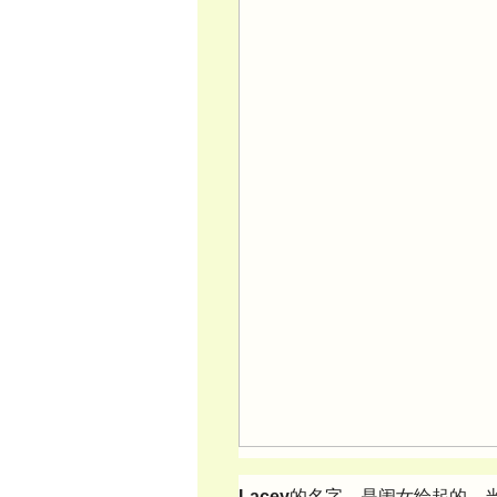
Lacey
的名字，是闺女给起的。