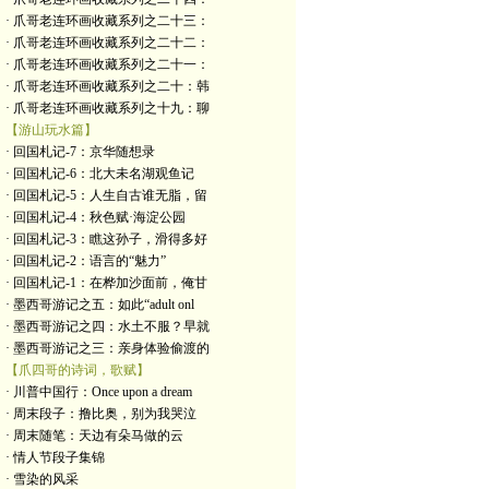
· 爪哥老连环画收藏系列之二十三：
· 爪哥老连环画收藏系列之二十二：
· 爪哥老连环画收藏系列之二十一：
· 爪哥老连环画收藏系列之二十：韩
· 爪哥老连环画收藏系列之十九：聊
【游山玩水篇】
· 回国札记-7：京华随想录
· 回国札记-6：北大未名湖观鱼记
· 回国札记-5：人生自古谁无脂，留
· 回国札记-4：秋色赋·海淀公园
· 回国札记-3：瞧这孙子，滑得多好
· 回国札记-2：语言的“魅力”
· 回国札记-1：在桦加沙面前，俺甘
· 墨西哥游记之五：如此“adult onl
· 墨西哥游记之四：水土不服？早就
· 墨西哥游记之三：亲身体验偷渡的
【爪四哥的诗词，歌赋】
· 川普中国行：Once upon a dream
· 周末段子：撸比奥，别为我哭泣
· 周末随笔：天边有朵马做的云
· 情人节段子集锦
· 雪染的风采