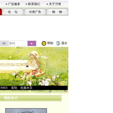
广告服务
联系我们
关于万维
论 坛
分类广告
购 物
帮助
退出
u/9493/
>
复制
>
收藏本页
我的名片