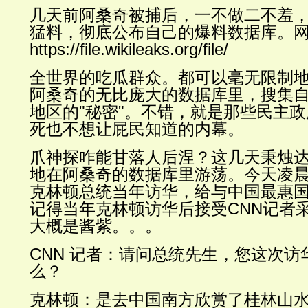
几天前阿桑奇被捕后，一不做二不羞
猛料，
彻底公布自己的爆料数据库。
https://file.wikileaks.org/file/
全世界的吃瓜群众。
都可以毫无限制地去
阿桑奇
的无比庞大的数据库里，
搜集
地区的"秘密"。不错，就是那些民主
死也不想让屁民知道的内幕。
爪神探咋能甘落人后涅？这几天秉烛
地在
阿桑奇的数据库里游荡。今天凌晨
克林顿总统当年访华，给与中国最惠
记得当年克林顿访华后接受CNN记者
大概是酱紫。。。
CNN 记者：请问总统先生，您这次
么？
克林顿：是去中国南方欣赏了桂林山