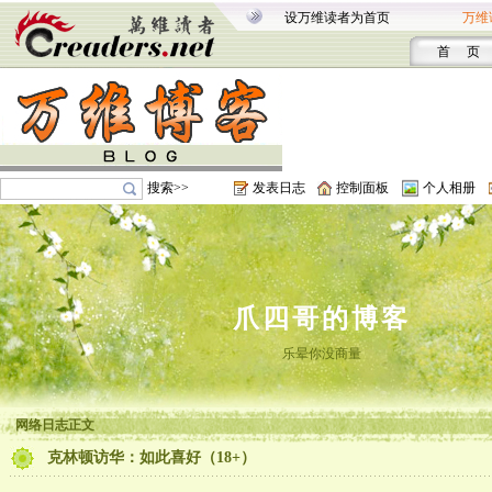
设万维读者为首页
万维
首 页
搜索>>
发表日志
控制面板
个人相册
爪四哥的博客
乐晕你没商量
网络日志正文
克林顿访华：如此喜好（18+）