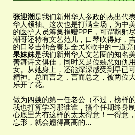
张迎潮
是我们新州华人参政的杰出代
华人领袖。这次也是打满全场，为中
的医护人员筹集捐赠
PPE
，可谓鞠躬
潮哥还特有文艺范儿，口琴吹得好，
的口琴吉他合奏是全民
K
歌中的一道亮
果妹妹
是我们新州华人文艺圈的知名
善舞诗文俱佳，同时又是位嫉恶如仇
女。从她身上，还能深深感受到早已
精神。总而言之，言而总之，被两位
乐开了花。
做为四嫂的第一任老公（不过，榜样
我也打算学习那谁谁，搞个任期终身
心底里为有这样的太太得意！一得意
忘形，就会翘得高高的
...