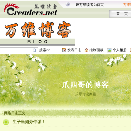
设万维读者为首页
万维
首 页
搜索>>
发表日志
控制面板
个人相册
爪四哥的博客
乐晕你没商量
网络日志正文
生子当如孙仲谋！