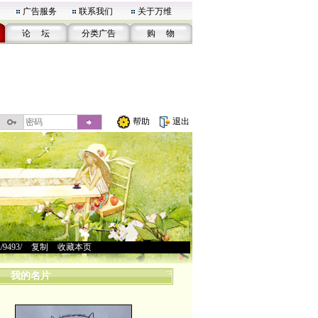
广告服务
联系我们
关于万维
论 坛
分类广告
购 物
帮助
退出
u/9493/
>
复制
>
收藏本页
我的名片