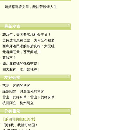
嬉笑怒骂皆文章，酸甜苦辣铸人生
最新发布
· 2028年，美国要实现社会主义？
· 英伟达老总黄仁勋，为何至今被老
· 西班牙难民潮的幕后真相：太无耻
· 无语问苍天，苍天问老川
· 要脸不？
· 如此赤裸裸的钱权交易！
· 四大股神，唯川普独尊！
友好链接
· 艺萌：艺萌的博客
· 绿岛阳光：绿岛阳光的博客
· 雪山下的绛珠草：雪山下的绛珠草
· 杭州阿立：杭州阿立
分类目录
【爪四哥的幽默,笑话】
· 你打我，我就打邻国！