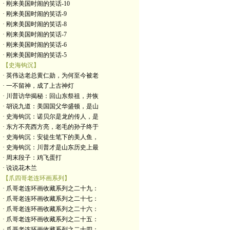
· 刚来美国时闹的笑话-10
· 刚来美国时闹的笑话-9
· 刚来美国时闹的笑话-8
· 刚来美国时闹的笑话-7
· 刚来美国时闹的笑话-6
· 刚来美国时闹的笑话-5
【史海钩沉】
· 英伟达老总黄仁勋，为何至今被老
· 一不留神，成了上古神灯
· 川普访华揭秘：回山东祭祖，并恢
· 胡说九道：美国国父华盛顿，是山
· 史海钩沉：诺贝尔是龙的传人，是
· 东方不亮西方亮，老毛的孙子终于
· 史海钩沉：安徒生笔下的美人鱼，
· 史海钩沉：川普才是山东历史上最
· 周末段子：鸡飞蛋打
· 说说花木兰
【爪四哥老连环画系列】
· 爪哥老连环画收藏系列之二十九：
· 爪哥老连环画收藏系列之二十七：
· 爪哥老连环画收藏系列之二十六：
· 爪哥老连环画收藏系列之二十五：
· 爪哥老连环画收藏系列之二十四：