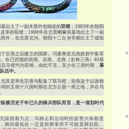
素弗墓出土了一副木质外包铜皮的
双镫
；1983年在朝阳
皮革的双镫；1998年在北票喇嘛洞墓地出土了一副
此而外，在北票北沟、朝阳十二台乡等都出土了成组
翻了后燕之后建立的国家。冯素弗是北燕政权中集军
。在已挖掘的前燕、后燕、北燕（史称三燕）40座
而且马镫均为双镫，由此可见，至少在三燕时期，
慕
队伍中。
，尤其是率先完善与配备了双马镫，前燕这个以游牧
环伺的五胡十六国时期在北方占据一席之地，并在与
。
对纵横历史千年已久的骑兵部队而言，是一项划时代
无踩踏着力点，马静止和运动时的姿势大体都是
，脚的最低处一定是前脚掌而不可能是脚后跟。