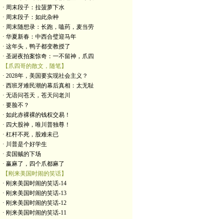
· 周末段子：拉菠萝下水
· 周末段子：如此杂种
· 周末随想录：长跑，嗑药，麦当劳
· 华夏新春：中西合璧迎马年
· 这年头，鸭子都变教授了
· 圣诞夜拍案惊奇：一不留神，爪四
【爪四哥的散文，随笔】
· 2028年，美国要实现社会主义？
· 西班牙难民潮的幕后真相：太无耻
· 无语问苍天，苍天问老川
· 要脸不？
· 如此赤裸裸的钱权交易！
· 四大股神，唯川普独尊！
· 杠杆不死，股难未已
· 川普是个好学生
· 卖国贼的下场
· 赢麻了，四个爪都麻了
【刚来美国时闹的笑话】
· 刚来美国时闹的笑话-14
· 刚来美国时闹的笑话-13
· 刚来美国时闹的笑话-12
· 刚来美国时闹的笑话-11