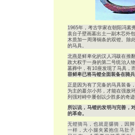
1965年，考古学家在朝阳冯
袁台子壁画墓出土一副木芯外包
木质加一周薄铜条的双镫。除
的马具。
北燕是鲜卑化的汉人冯跋在推
政大权于一身的第二号统治人物
墓葬中，有10座发现了马具，
容鲜卑已将马镫全面装备在骑兵
正是因为有了完备的马具装备
为主的蕞尔小邦，才能在强敌
列强对峙中屡创以少胜多的奇迹
所以说，马镫的发明与完善，
的革命。
无镫骑马，也就是骣骑，因脚
一样，大小腿夹紧抱住马肚子