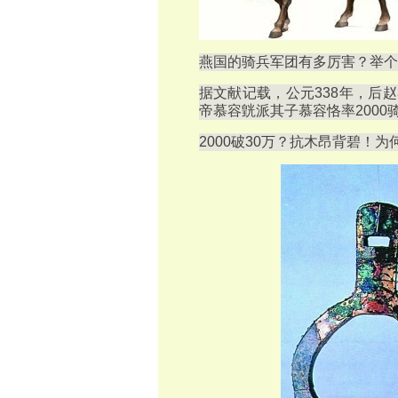
燕国的骑兵军团有多厉害？举个
据文献记载，公元338年，后
帝慕容皝派其子慕容恪率2000
2000破30万？抗木昂背碧！