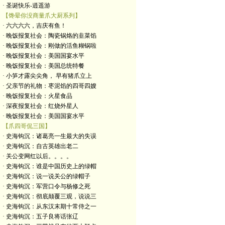
· 圣诞快乐-逍遥游
【馋晕你没商量爪大厨系列】
· 六六六六，吉庆有鱼！
· 晚饭报复社会：陶瓷锅烙的韭菜馅
· 晚饭报复社会：刚做的活鱼糊锅啦
· 晚饭报复社会：美国国宴水平
· 晚饭报复社会：美国总统特餐
· 小笋才露尖尖角， 早有猪爪立上
· 父亲节的礼物：枣泥馅的四哥四嫂
· 晚饭报复社会：火星食品
· 深夜报复社会：红烧外星人
· 晚饭报复社会：美国国宴水平
【爪四哥侃三国】
· 史海钩沉：诸葛亮一生最大的失误
· 史海钩沉：自古英雄出老二
· 关公变网红以后。。。。
· 史海钩沉：谁是中国历史上的绿帽
· 史海钩沉：说一说关公的绿帽子
· 史海钩沉：军营口令与杨修之死
· 史海钩沉：彻底颠覆三观，说说三
· 史海钩沉：从东汉末期十常侍之一
· 史海钩沉：五子良将话张辽