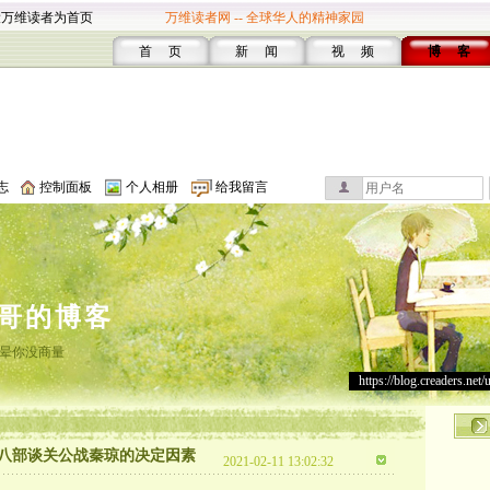
设万维读者为首页
万维读者网 -- 全球华人的精神家园
首 页
新 闻
视 频
博 客
志
控制面板
个人相册
给我留言
哥的博客
晕你没商量
https://blog.creaders.net/
八部谈关公战秦琼的决定因素
2021-02-11 13:02:32