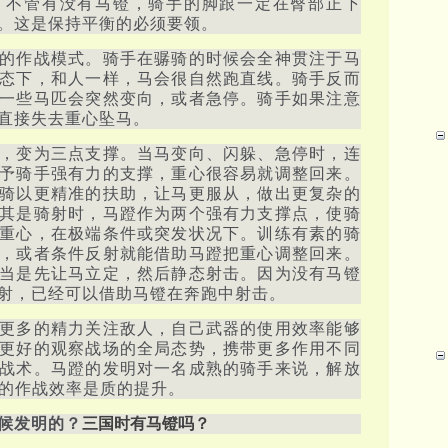
，不管有没有马镫，骑手的脚跟一定在臀部正下
。这是保持平衡的必须要领。
的作战模式。骑手在骣骑的时候会全神贯注于马
态下，和人一样，马会很自然跑直线。骑手反而
一些马匹会突然变向，或者急停。骑手如果注意
直接失去重心坠马。
，变为三点支撑。当马变向、闪躲、急停时，连
予骑手强有力的支撑，重心很容易就调整回来。
骑以更精准的扶助，让马更服从，做出更复杂的
其是骑射时，马蹬作为两个强有力支撑点，使骑
重心，在极端条件或突发状况下。训练有素的骑
，或者条件反射就能借助马蹬把重心调整回来。
当是先让马立定，然后静态射击。因为没有马镫
射，已经可以借助马镫在奔跑中射击。
更多的精力关注敌人，自己武器的使用效率能够
更好的观察战场的全局态势，携带更多作用不同
战术。马蹬的发明对一名成熟的骑手来说，解放
兵的作战效率是质的提升。
候发明的？
三国时有马镫吗？