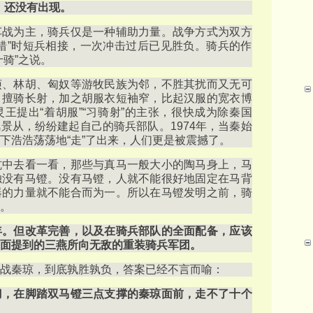
，还没有出现。
车战为主，骑兵仅是一种辅助力量。战争方式为双方
错”时短兵相接，一次冲击过后已见胜负。骑兵的作
骑”之说。
烦、林胡、匈奴等游牧民族为邻，不胜其扰而又无可
，擅骑长射，加之胡服衣短袖窄，比起汉服的宽衣博
王提出“着胡服”“习骑射”的主张，很快成为除秦国
景从，纷纷建起自己的骑兵部队。1974年，当秦始
下浩浩荡荡地“走”了出来，人们更是被震撼了。
坑中去看一看，那些与真马一般大小的陶马身上，马
独没有马镫。没有马镫，人就不能很好地固定在马背
器的力量就不能合而为一。所以在马镫发明之前，骑
。
年。但改革完善，以及在骑兵部队的全面配备，应该
面提到的三燕所向无敌的重装骑兵军团。
战秦琼，到底孰胜孰负，答案已经不言而喻：
刀，在脚踏双马镫三点支撑的秦琼面前，走不了十个