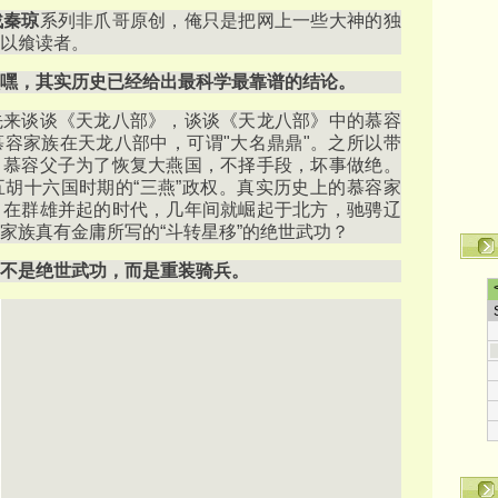
战秦琼
系列非爪哥原创，俺只是把网上一些大神的独
以飨读者。
嘿，其实历史已经给出最科学最靠谱的结论。
先来谈谈《天龙八部》，谈谈《天龙八部》中的慕容
容家族在天龙八部中，可谓"大名鼎鼎"。之所以带
！慕容父子为了恢复大燕国，不择手段，坏事做绝。
胡十六国时期的“三燕”政权。真实历史上的慕容家
。在群雄并起的时代，几年间就崛起于北方，驰骋辽
家族真有金庸所写的“斗转星移”的绝世武功？
不是绝世武功，而是重装骑兵。