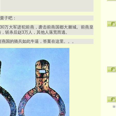
栗子吧：
赵30万大军进犯前燕，袭击前燕国都大棘城。前燕皇
骑，斩杀后赵3万人，其他人落荒而逃。
为何燕国的骑兵如此牛逼，答案在这里。。。