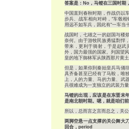
答案是：No，马镫在三国时期
中国直到春秋时期，作战仍以
步兵、战车相向对峙，“车毂相
用远不如车兵，因此有“一车当十
战国时，七雄之一的赵国与楼
奈何。由于游牧民族勇猛剽悍
带来，更利于骑射，于是赵武灵
外，国力最强的国家。列国望风
皇的地下御林军从陕西那片黄土
但是，如果你到秦始皇兵马俑
具齐备甚至已经有了马鞍，唯
上，人的力量、马的力量、武
兵很难成为一支独立的武装力量
马镫的出现，应该是在东晋末
是南北朝时期。嗯，就是咱们前
所以，总而言之言而总之，关公
两脚空悬一点支撑的关公舞大
回合，period