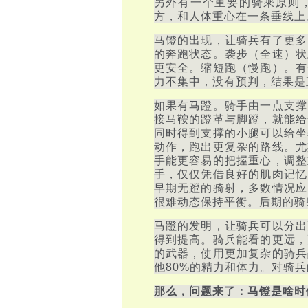
另外有一个重要的骑乘原则
方，和人体重心在一条垂线上
马镫的出现，让骑兵有了更多
的奔跑状态。袭步（全速）状
更安全。缩短跑（慢跑）。有
力不集中，没有预判，结果是
如果有马蹬。骑手由一点支撑
接马鞍的蹬革与脚蹬，就能给
同时得到支撑的小腿可以给坐
动作，跑出更复杂的路线。尤
手能更容易的把握重心，调整
手，仅仅凭借良好的肌肉记忆
早期无蹬的骑射，多数情况应
很难动态保持平衡。后期的骑
马蹬的发明，让骑兵可以分出
得到提高。骑兵能看的更远，
的武器，使用更加复杂的骑兵
他80%的精力和体力。对骑
那么，问题来了：马镫是啥时