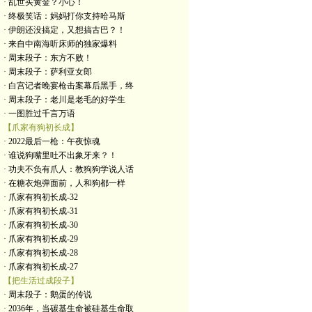
· 乱世买黄金？小心！
· 终极笑话：妈妈打你支持哈马斯
· 伊朗还没搞定，又想搞古巴？！
· 来自中南海听床师的独家爆料
· 周末段子：东方不败！
· 周末段子：萨利亚女郎
· 白宫记者晚宴枪击案幕后黑手，终
· 周末段子：老川是老毛的好学生
· 一图胜过千言万语
【爪家有狗初长成】
· 2022最后一枪：午夜惊魂
· 谁说狗嘴里吐不出象牙来？！
· 功夫不负有爪人：教狗狗学说人话
· 在糖衣炮弹面前，人和狗都一样
· 爪家有狗初长成-32
· 爪家有狗初长成-31
· 爪家有狗初长成-30
· 爪家有狗初长成-29
· 爪家有狗初长成-28
· 爪家有狗初长成-27
【把生活过成段子】
· 周末段子：鹅蛋的传说
· 2036年，当碳基生命被硅基生命取