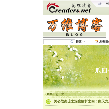
搜索>>
发表日
爪四
乐
网络日志正文
关公战秦琼之深度解析之四：由天龙