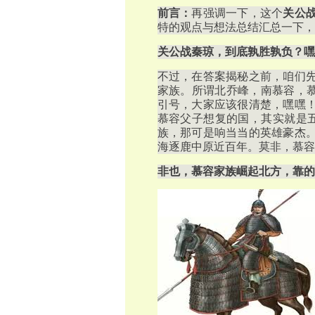
前言：
再强调一下，这个
关公
特的观点与想法总结汇总一下，
关公战秦琼，到底孰胜孰负？嘿
不过，在答案揭秘之前，咱们
家族。所谓北乔峰，南慕容，慕
引号，大家应该很清楚，嘿嘿
慕容父子想复的国，其实就是五
族，那可是响当当的英雄豪杰
海逐鹿中原近百年。莫非，慕容
非也，慕容家族崛起北方，靠的