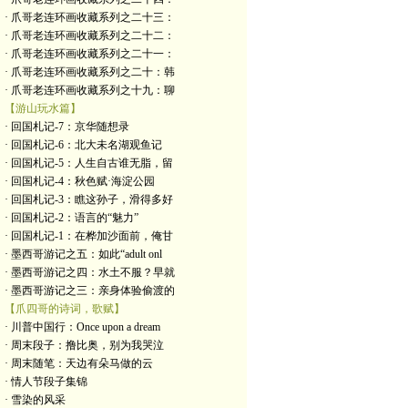
· 爪哥老连环画收藏系列之二十三：
· 爪哥老连环画收藏系列之二十二：
· 爪哥老连环画收藏系列之二十一：
· 爪哥老连环画收藏系列之二十：韩
· 爪哥老连环画收藏系列之十九：聊
【游山玩水篇】
· 回国札记-7：京华随想录
· 回国札记-6：北大未名湖观鱼记
· 回国札记-5：人生自古谁无脂，留
· 回国札记-4：秋色赋·海淀公园
· 回国札记-3：瞧这孙子，滑得多好
· 回国札记-2：语言的“魅力”
· 回国札记-1：在桦加沙面前，俺甘
· 墨西哥游记之五：如此“adult onl
· 墨西哥游记之四：水土不服？早就
· 墨西哥游记之三：亲身体验偷渡的
【爪四哥的诗词，歌赋】
· 川普中国行：Once upon a dream
· 周末段子：撸比奥，别为我哭泣
· 周末随笔：天边有朵马做的云
· 情人节段子集锦
· 雪染的风采