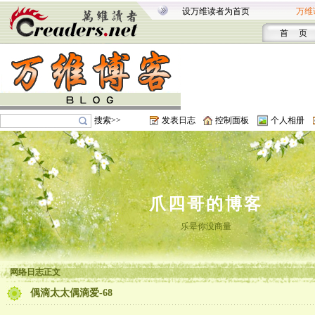
设万维读者为首页
万维
首 页
搜索>>
发表日志
控制面板
个人相册
爪四哥的博客
乐晕你没商量
网络日志正文
偶滴太太偶滴爱-68