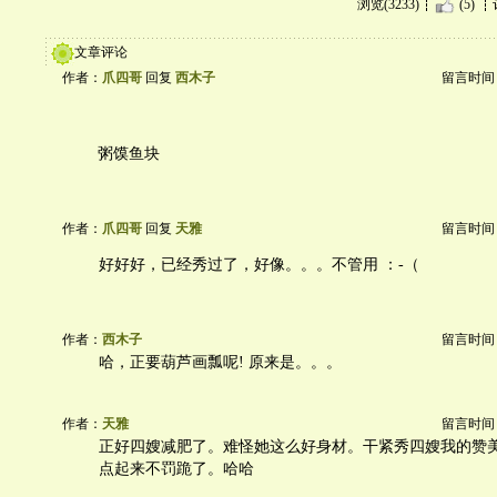
浏览(3233)
(5)
文章评论
作者：
爪四哥
回复
西木子
留言时间：20
粥馍鱼块
作者：
爪四哥
回复
天雅
留言时间：20
好好好，已经秀过了，好像。。。不管用 ：-（
作者：
西木子
留言时间：20
哈，正要葫芦画瓢呢! 原来是。。。
作者：
天雅
留言时间：20
正好四嫂减肥了。难怪她这么好身材。干紧秀四嫂我的赞
点起来不罚跪了。哈哈