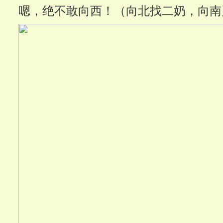
嗯，绝不敢向西！（向北找二奶，向