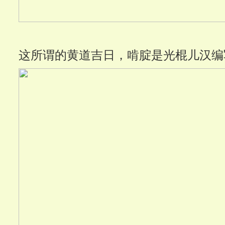
这所谓的黄道吉日，啃腚是光棍儿汉编