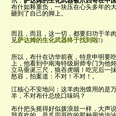
讯：
萨达姆的生化武器被爪四哥在中
布什如释重负，一块压在心头多年的
砸到了自己的脚上。
而且，而且，这一切，都要归功于羊
见
）
萨达姆的生化武器终于找到啦!
所以，布什在访华前夜，特意申明要
上，他看到中南海特级厨师专门为他
立马垂涎三尺，狼吞虎咽！吃完后一
怒容，拍案道：不对！不对！。
江核心不安地问：这羊肉泡馍用的是
羊，不对布什总统口味吗？
布什把头摇得好似拨浪鼓一样，大声
我喜欢的，是爪四哥吃的那种用地沟