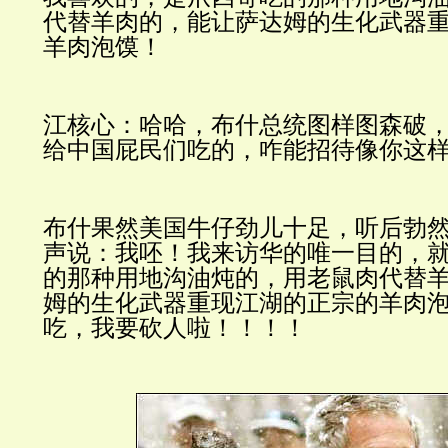
代替羊肉的，能让萨达姆的生化武器
羊肉泡馍！
江核心：哈哈，布什总统图样图森破
给中国屁民们吃的，咋能招待像你这
布什果然美国牛仔劲儿十足，听后勃
声说：我呸！我来访华的唯一目的，
的那种用地沟油炖的，用老鼠肉代替
姆的生化武器重现江湖的正宗的羊肉
吃，我要砍人啦！！！！