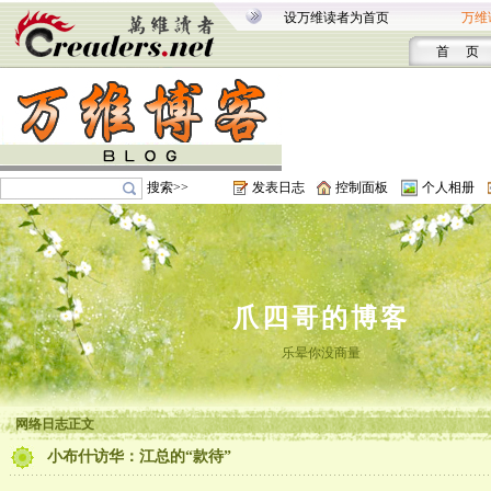
设万维读者为首页
万维
首 页
搜索>>
发表日志
控制面板
个人相册
爪四哥的博客
乐晕你没商量
网络日志正文
小布什访华：江总的“款待”