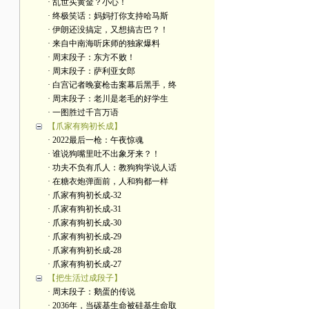
· 乱世买黄金？小心！
· 终极笑话：妈妈打你支持哈马斯
· 伊朗还没搞定，又想搞古巴？！
· 来自中南海听床师的独家爆料
· 周末段子：东方不败！
· 周末段子：萨利亚女郎
· 白宫记者晚宴枪击案幕后黑手，终
· 周末段子：老川是老毛的好学生
· 一图胜过千言万语
【爪家有狗初长成】
· 2022最后一枪：午夜惊魂
· 谁说狗嘴里吐不出象牙来？！
· 功夫不负有爪人：教狗狗学说人话
· 在糖衣炮弹面前，人和狗都一样
· 爪家有狗初长成-32
· 爪家有狗初长成-31
· 爪家有狗初长成-30
· 爪家有狗初长成-29
· 爪家有狗初长成-28
· 爪家有狗初长成-27
【把生活过成段子】
· 周末段子：鹅蛋的传说
· 2036年，当碳基生命被硅基生命取