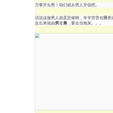
万事开头男！咱们就从男人开侃吧。
话说这做男人就是悲催哟，辛辛苦苦在
田
里
走出来就由
男
变
勇
，要去当炮灰。。。