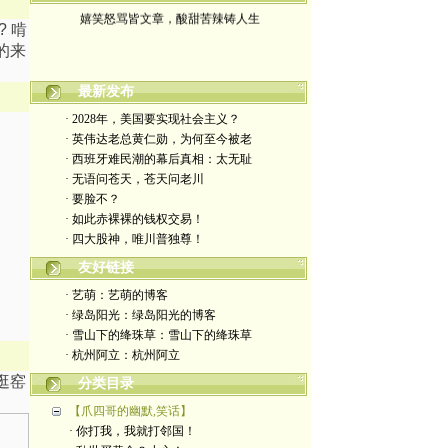
嬉笑怒骂皆文章，酸甜苦辣铸人生
 啃
的来
最新发布
· 2028年，美国要实现社会主义？
· 英伟达老总黄仁勋，为何至今被老
· 西班牙难民潮的幕后真相：太无耻
· 无语问苍天，苍天问老川
· 要脸不？
· 如此赤裸裸的钱权交易！
· 四大股神，唯川普独尊！
友好链接
· 艺萌：艺萌的博客
· 绿岛阳光：绿岛阳光的博客
· 雪山下的绛珠草：雪山下的绛珠草
· 杭州阿立：杭州阿立
逛窑
分类目录
【爪四哥的幽默,笑话】
· 你打我，我就打邻国！