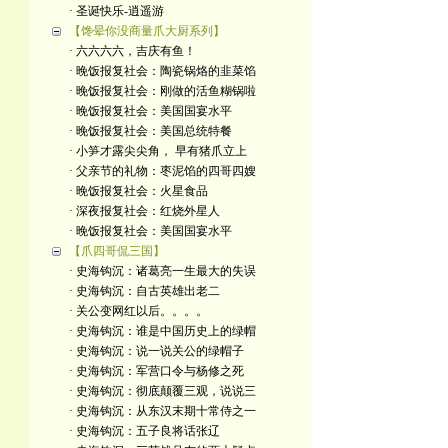
· 圣诞快乐-逍遥游
【馋晕你没商量爪大厨系列】
· 六六六六，吉庆有鱼！
· 晚饭报复社会：陶瓷锅烙的韭菜馅
· 晚饭报复社会：刚做的活鱼糊锅啦
· 晚饭报复社会：美国国宴水平
· 晚饭报复社会：美国总统特餐
· 小笋才露尖尖角， 早有猪爪立上
· 父亲节的礼物：枣泥馅的四哥四嫂
· 晚饭报复社会：火星食品
· 深夜报复社会：红烧外星人
· 晚饭报复社会：美国国宴水平
【爪四哥侃三国】
· 史海钩沉：诸葛亮一生最大的失误
· 史海钩沉：自古英雄出老二
· 关公变网红以后。。。。
· 史海钩沉：谁是中国历史上的绿帽
· 史海钩沉：说一说关公的绿帽子
· 史海钩沉：军营口令与杨修之死
· 史海钩沉：彻底颠覆三观，说说三
· 史海钩沉：从东汉末期十常侍之一
· 史海钩沉：五子良将话张辽