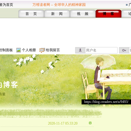
者为首页
万维读者网 -- 全球华人的精神家园
首 页
新 闻
视 频
博 客
控制面板
个人相册
给我留言
的博客
商量
https://blog.creaders.net/u/9493/
2020-11-17 05:33:20