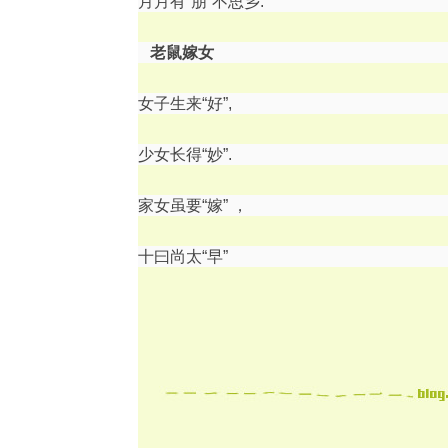
月月有“朋”不思乡.
老鼠嫁女
女子生来“好”,
少女长得“妙”.
家女虽要“嫁” ，
十曰尚太“早”