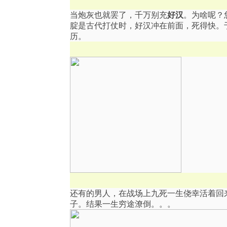
当炮灰也就罢了，千万别充
好汉
。为啥呢？您
腚是古代打仗时，好汉冲在前面，死得快。
历。
还有的男人，在战场上九死一生侥幸活着回
子。结果一生穷途潦倒。。。