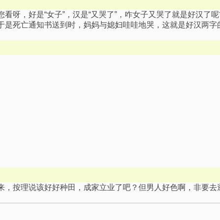
看呀，好是“女子”，汉是“又哭了”，咋女子又哭了就是好汉了呢?
于是死亡通知书送到时，妈妈与媳妇哇哇地哭，这就是好汉两字
来，按理说该好好种田，成家立业了吧？但男人好色啊，非要去