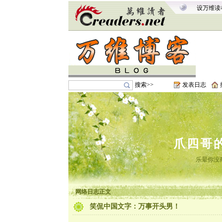
设万维读
搜索>>
发表日志
爪四哥
乐晕你没
网络日志正文
笑侃中国文字：万事开头男！