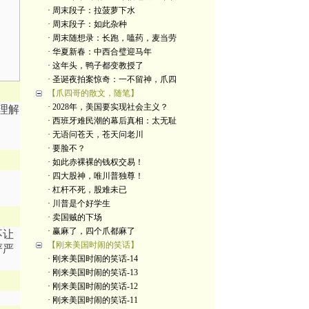
· 周末段子：拉菠萝下水
· 周末段子：如此杂种
· 周末随想录：长跑，嗑药，麦当劳
· 华夏新春：中西合璧迎马年
· 这年头，鸭子都变教授了
· 圣诞夜拍案惊奇：一不留神，爪四
【爪四哥的散文，随笔】
· 2028年，美国要实现社会主义？
理解
· 西班牙难民潮的幕后真相：太无耻
· 无语问苍天，苍天问老川
· 要脸不？
· 如此赤裸裸的钱权交易！
· 四大股神，唯川普独尊！
· 杠杆不死，股难未已
· 川普是个好学生
· 卖国贼的下场
· 赢麻了，四个爪都麻了
不让
【刚来美国时闹的笑话】
严严
· 刚来美国时闹的笑话-14
· 刚来美国时闹的笑话-13
· 刚来美国时闹的笑话-12
· 刚来美国时闹的笑话-11