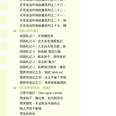
· 爪哥老连环画收藏系列之二十三：
· 爪哥老连环画收藏系列之二十二：
· 爪哥老连环画收藏系列之二十一：
· 爪哥老连环画收藏系列之二十：韩
· 爪哥老连环画收藏系列之十九：聊
【游山玩水篇】
· 回国札记-7：京华随想录
· 回国札记-6：北大未名湖观鱼记
· 回国札记-5：人生自古谁无脂，留
· 回国札记-4：秋色赋·海淀公园
· 回国札记-3：瞧这孙子，滑得多好
· 回国札记-2：语言的“魅力”
· 回国札记-1：在桦加沙面前，俺甘
· 墨西哥游记之五：如此“adult onl
· 墨西哥游记之四：水土不服？早就
· 墨西哥游记之三：亲身体验偷渡的
【爪四哥的诗词，歌赋】
· 川普中国行：Once upon a dream
· 周末段子：撸比奥，别为我哭泣
· 周末随笔：天边有朵马做的云
· 情人节段子集锦
· 雪染的风采