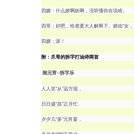
四嫂：什么娇啊妖啊，没听懂你在说啥。
四哥：好吧，给老婆大人解释下。娇由“女，夭
四嫂：滚！
附：爪哥的拆字打油诗两首
闹元宵--拆字乐
人人笑“从”远方现，
日日盛“昌”正月忙.
夕夕几“多”元宵宴，