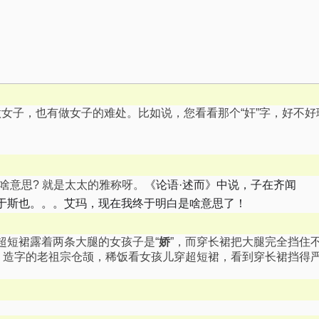
但做女子，也有做女子的难处。比如说，您看看那个“奸”字，好不好
人啥意思? 就是太太的雅称呀。
《论语·述而》中说，子在齐闻
于斯也。。。艾玛，现在我终于明白是啥意思了！
超短裙露着
两条
大腿的女孩子是“
娇
”，而穿长裙把大腿完全挡住
：造字的老祖宗仓颉，稀饭看女孩儿穿超短裙，看到穿长裙挡得