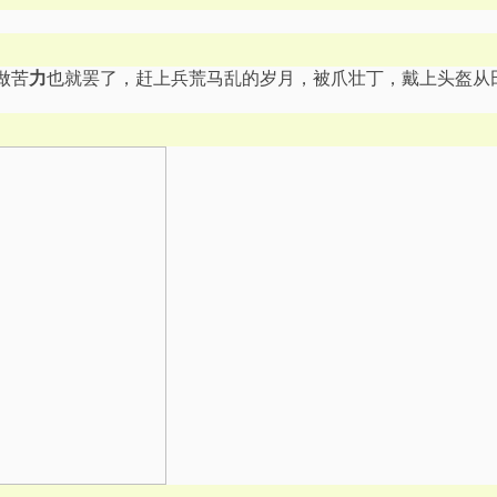
做苦
力
也就罢了，赶上兵荒马乱的岁月，被爪壮丁，戴上头盔从