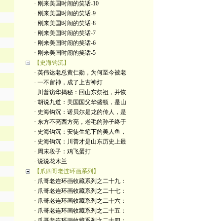
· 刚来美国时闹的笑话-10
· 刚来美国时闹的笑话-9
· 刚来美国时闹的笑话-8
· 刚来美国时闹的笑话-7
· 刚来美国时闹的笑话-6
· 刚来美国时闹的笑话-5
【史海钩沉】
· 英伟达老总黄仁勋，为何至今被老
· 一不留神，成了上古神灯
· 川普访华揭秘：回山东祭祖，并恢
· 胡说九道：美国国父华盛顿，是山
· 史海钩沉：诺贝尔是龙的传人，是
· 东方不亮西方亮，老毛的孙子终于
· 史海钩沉：安徒生笔下的美人鱼，
· 史海钩沉：川普才是山东历史上最
· 周末段子：鸡飞蛋打
· 说说花木兰
【爪四哥老连环画系列】
· 爪哥老连环画收藏系列之二十九：
· 爪哥老连环画收藏系列之二十七：
· 爪哥老连环画收藏系列之二十六：
· 爪哥老连环画收藏系列之二十五：
· 爪哥老连环画收藏系列之二十四：