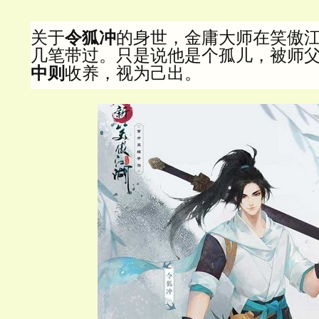
关于
令狐冲
的身世，金庸大师在笑傲
几笔带过。只是说他是个孤儿，被
师
中则
收养，视为己出。