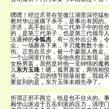
嘿嘿！经过爪哥在笑傲江湖里深挖猛
教对华山派痛下杀手，是事出有因的
济济，高手如云。与二代弟子中的佼
的，是第三代弟子，也是第三代领导
法通神的
令狐杰
，有一次外出公务，
众。一场厮杀下来，手刃魔教数十余
伤。正危在旦夕，被一个蒙面人救走
一个山洞里疗伤，等他伤愈后发现，
女扮男装，居然是对他一见钟情的魔
儿
东方玉珠
！嗯，孤男寡女，两情相
火。。。之后的情节很落俗套，我就
要提到的是，东方玉珠未婚先孕了。
所谓正邪不两立，纸是包不住火的。
厢华山派迫于五岳剑派的压力，清理