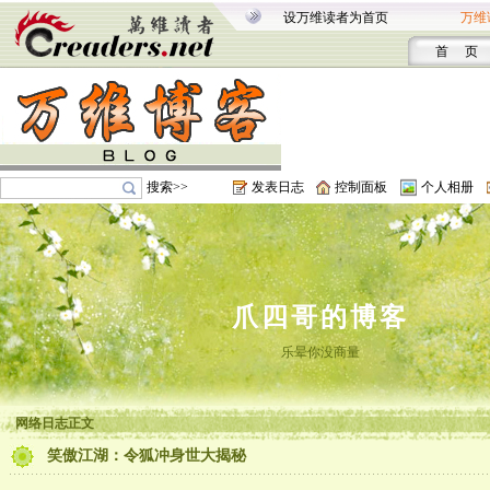
设万维读者为首页
万维
首 页
搜索>>
发表日志
控制面板
个人相册
爪四哥的博客
乐晕你没商量
网络日志正文
笑傲江湖：令狐冲身世大揭秘