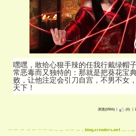
嘿嘿，敢给心狠手辣的任我行戴绿帽
常恶毒而又独特的：那就是把葵花宝
败，让他注定会引刀自宫，不男不女
天下！
浏览(6984)
(0)