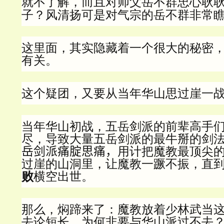
师父岳不群忠心耿
就不了解，而且对
岳不群非常
子？风清扬可是对气宗的
这里面，其实隐藏着一个很大的秘密
有关。
这个疑团，又要从当年华山思过崖一
当年华山初战，五岳剑派的前辈高手
尽，导致大量五岳剑派的最牛掰的剑
岳剑派痛腚思痛，
用计把魔教最顶尖
过崖的山洞里，让魔教一蹶不振，直
败
横空出世。
那么，焖蹄来了：魔教放着少林武当
去论短长，为何非要与华山派过不去