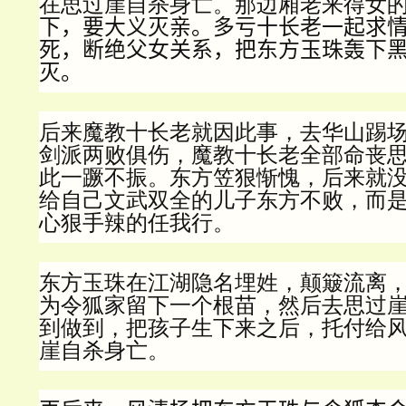
在思过崖自杀身亡。那边厢老来得女
下，要大义灭亲。多亏十长老一起求
死，断绝父女关系，把东方玉珠轰下
灭。
后来魔教十长老就因此事，去华山踢
剑派两败俱伤，魔教十长老全部命丧
此一蹶不振。东方笠狠惭愧，后来就
给自己文武双全的儿子东方不败，而
心狠手辣的任我行。
东方玉珠在江湖隐名埋姓，颠簸流离
为令狐家留下一个根苗，然后去思过
到做到，把孩子生下来之后，托付给
崖自杀身亡。